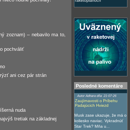
raketoplánoch
dlhý zoznam) – nebavilo ma to,
o pochváliť
ámo
rýzť ani cez pár strán
Posledné komentáre
Autor Adhara dňa
21-07-26
Zaujímavosti o Príbehu
Padajúcich Hviezd
ríšerná nuda
Musk zase ukazuje, že má o
ajvýš tretiak na základnej
koliesko naviac. Vykradnúť
Star Trek? Mňa u...