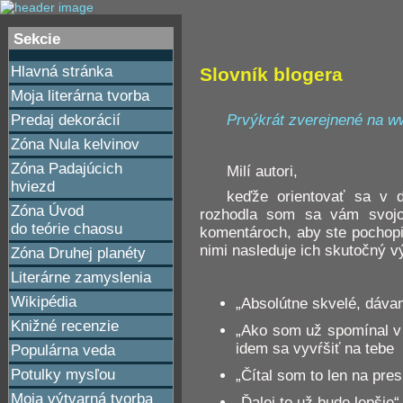
Sekcie
Hlavná stránka
Slovník blogera
Moja literárna tvorba
Prvýkrát zverejnené na w
Predaj dekorácií
Zóna Nula kelvinov
Zóna Padajúcich
Milí autori,
hviezd
keďže orientovať sa v d
Zóna Úvod
rozhodla som sa vám svojou
do teórie chaosu
komentároch, aby ste pochopi
nimi nasleduje ich skutočný 
Zóna Druhej planéty
Literárne zamyslenia
Wikipédia
„Absolútne skvelé, dávam
Knižné recenzie
„Ako som už spomínal v
idem sa vyvŕšiť na tebe
Populárna veda
Potulky mysľou
„Čítal som to len na pre
Moja výtvarná tvorba
„Ďalej to už bude lepšie“ 