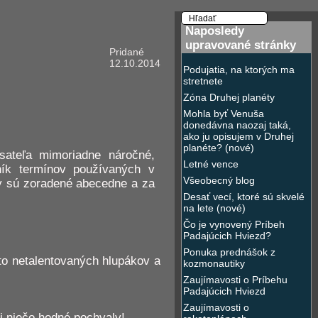
Naposledy
upravované stránky
Pridané
12.10.2014
Podujatia, na ktorých ma
stretnete
Zóna Druhej planéty
Mohla byť Venuša
donedávna naozaj taká,
ako ju opisujem v Druhej
planéte? (nové)
isateľa mimoriadne náročné,
Letné vence
ník termínov používaných v
Všeobecný blog
my sú zoradené abecedne a za
Desať vecí, ktoré sú skvelé
na lete (nové)
Čo je vynovený Príbeh
Padajúcich Hviezd?
Ponuka prednášok z
o netalentovaných hlupákov a
kozmonautiky
Zaujímavosti o Príbehu
Padajúcich Hviezd
Zaujímavosti o
jdi niečo hodné pochvaly!