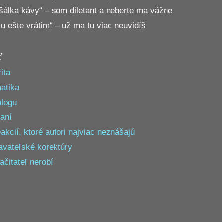
 šálka kávy“ – som diletant a neberte ma vážne
ku ešte vrátim“ – už ma tu viac neuvidíš
ť
ita
atika
blogu
aní
akcií, ktoré autori najviac neznášajú
davateľské korektúry
ačitateľ nerobí