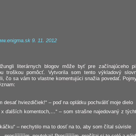
ww.enigma.sk 9. 11. 2012
žungli literárnych blogov môže byť pre začínajúceho p
 troškou pomôcť. Vytvorila som tento výkladový slov
li, čo sa vám to vlastne komentujúci snažia povedať. Poj
význam:
 desať hviezdičiek!“ – poď na oplátku pochváliť moje dielo
 x ďalších komentoch,…“ – som strašne najedovaný z týcht
skáčku“ – nechytilo ma to dosť na to, aby som čítal súvisle
– prosííííííím, neutekaj! Prosíííííím, prečítaj si to celé a ná