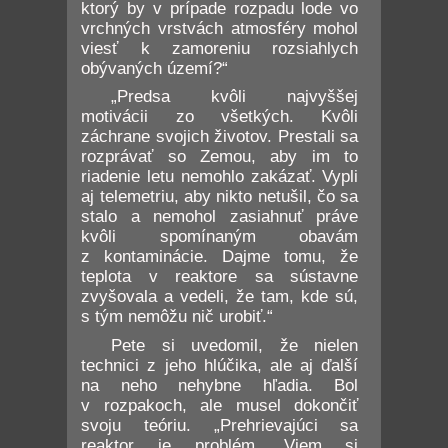
ktorý by v prípade rozpadu lode vo
vrchných vrstvách atmosféry mohol
viesť k zamoreniu rozsiahlych
obývaných území?“
„Predsa kvôli najvyššej
motivácii zo všetkých. Kvôli
záchrane svojich životov. Prestali sa
rozprávať so Zemou, aby im to
riadenie letu nemohlo zakázať. Vypli
aj telemetriu, aby nikto netušil, čo sa
stalo a nemohol zasiahnuť práve
kvôli spomínaným obavám
z kontaminácie. Dajme tomu, že
teplota v reaktore sa sústavne
zvyšovala a vedeli, že tam, kde sú,
s tým nemôžu nič urobiť.“
Pete si uvedomil, že nielen
technici z jeho hlúčika, ale aj ďalší
na neho nehybne hľadia. Bol
v rozpakoch, ale musel dokončiť
svoju teóriu. „Prehrievajúci sa
reaktor je problém. Viem si