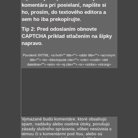
komentára pri posielaní, napíšte si
ho, prosím, do textového editora a
sem ho iba prekopírujte.
Tip 2: Pred odoslaním obnovte
CAPTCHA príklad stlačením na šípky
napravo.
Povolené XHTML: <a href="" title=""> <abbr title=""> <acronym
title=""> <b> <blockquote cite=""> <cite> <code> <del
datetime=""> <em> <i> <q cite=""> <s> <strike> <strong>
Vymazané budú komentáre, ktoré obsahujú
spam, nadávky alebo osobné útoky, porušujú
zásady slušného správania, vôbec nesúvisia s
témou či s komentármi pod ňou, alebo sú