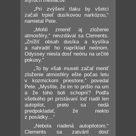
štyroch mesiacov.“
„Pri zvýšení tlaku by všetci
začali trpieť dusíkovou narkózou,“
namietal Pete.
„Mohli zmeniť aj zloženie
atmosféry,“ nevzdával sa Clements.
„Znížiť obsah dusíka a kyslíka
a nahradiť ho napríklad neónom.
Odyssey niesla dosť neónu na určité
pokusy.“
„To by však museli začať meniť
zloženie atmosféry ešte počas letu
v kozmickom priestore,“ povedal
Pete. „Myslíte, že im to prišlo na um
a že toho boli schopní? Podľa
všetkého pri pristávaní loď riadil len
autopilot, preto sa nedá
predpokladať, že niekto
z posádky…“
„Nebola riadená autopilotom.“
Clements sa zatváril dosť