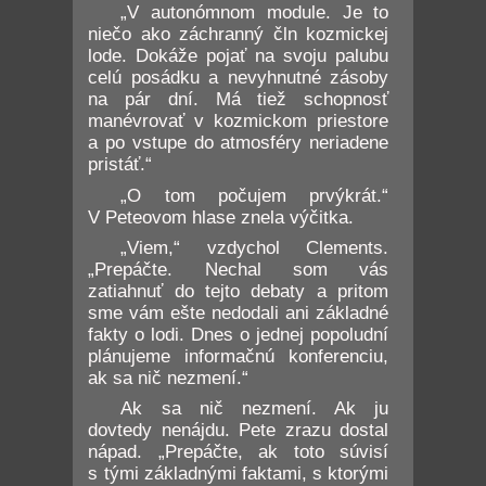
„V autonómnom module. Je to
niečo ako záchranný čln kozmickej
lode. Dokáže pojať na svoju palubu
celú posádku a nevyhnutné zásoby
na pár dní. Má tiež schopnosť
manévrovať v kozmickom priestore
a po vstupe do atmosféry neriadene
pristáť.“
„O tom počujem prvýkrát.“
V Peteovom hlase znela výčitka.
„Viem,“ vzdychol Clements.
„Prepáčte. Nechal som vás
zatiahnuť do tejto debaty a pritom
sme vám ešte nedodali ani základné
fakty o lodi. Dnes o jednej popoludní
plánujeme informačnú konferenciu,
ak sa nič nezmení.“
Ak sa nič nezmení. Ak ju
dovtedy nenájdu. Pete zrazu dostal
nápad. „Prepáčte, ak toto súvisí
s tými základnými faktami, s ktorými