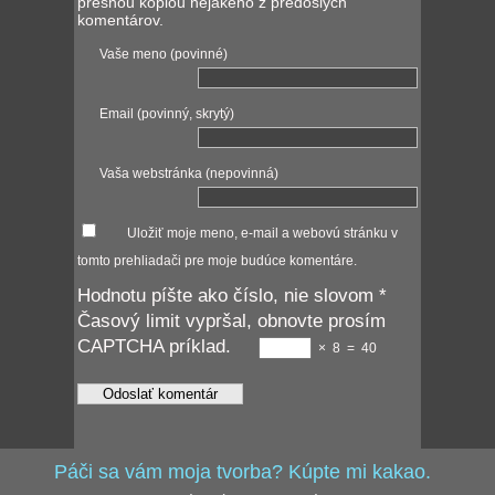
presnou kópiou nejakého z predošlých
komentárov.
Vaše meno (povinné)
Email (povinný, skrytý)
Vaša webstránka (nepovinná)
Uložiť moje meno, e-mail a webovú stránku v
tomto prehliadači pre moje budúce komentáre.
Hodnotu píšte ako číslo, nie slovom
*
Časový limit vypršal, obnovte prosím
CAPTCHA príklad.
×
8
=
40
Páči sa vám moja tvorba? Kúpte mi kakao.