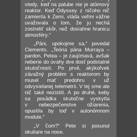
vtedy, keď na palube nie je atómový
reaktor. Keď Odyssey z ničoho nič
zamierila k Zemi, vláda veľmi vážne
uvažovala o tom, že ju nechá
zostreliť skôr, než dosiahne hranicu
atmosféry.“
„Páni, upokojme sa,“ povedal
Clements. „Teória pána Murraya –
pardon, Petea – je zaujímavá, avšak
neberie do úvahy dve dosť podstatné
skutočnosti. Po prvé, akýkoľvek
závažný problém s reaktorom by
musel mať predohru v už
odvysielanej telemetrii. V tej sme ale
nič také nezistili. A po druhé, keby
sa posádka skutočne vyskytla
v nebezpečenstve ožiarenia,
opustila by loď v autonómnom
module.“
„V čom?“ Pete si posunul
okuliare na nose.