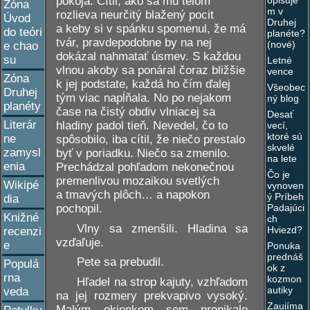
opisuje
pokoja. Cítil, ako sa mu telom
Zóna
m v
rozlieva neurčitý blažený pocit
Úvod
Druhej
a keby si v spánku spomenul, že má
do teóri
planéte?
tvár, pravdepodobne by na nej
(nové)
e chao
dokázal nahmatať úsmev. S každou
su
Letné
vlnou akoby sa ponáral čoraz bližšie
vence
Zóna
k jej podstate, každá ho čím ďalej
Všeobec
Druhej
tým viac napĺňala. No po nejakom
ný blog
planéty
čase na čistý obdiv vlniacej sa
Desať
Literár
hladiny padol tieň. Nevedel, čo to
vecí,
ktoré sú
ne
spôsobilo, iba cítil, že niečo prestalo
skvelé
zamysl
byť v poriadku. Niečo sa zmenilo.
na lete
enia
Prechádzal pohľadom nekonečnou
Čo je
premenlivou mozaikou svetlých
Wikipé
vynoven
a tmavých plôch… a napokon
ý Príbeh
dia
Padajúci
pochopil.
Knižné
ch
Vlny sa zmenšili. Hladina sa
Hviezd?
recenzi
vzďaľuje.
e
Ponuka
prednáš
Pete sa prebudil.
Populá
ok z
rna
kozmon
Hľadel na strop kajuty, vzhľadom
autiky
veda
na jej rozmery prekvapivo vysoký.
Zaujíma
Malým okienkom sem prenikalo