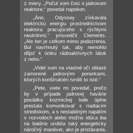
z miery. „Počul som čosi o jadrovom
reaktore,“ povedal napokon.
„Áno, Odyssey získavala
elektrickú energiu prostredníctvom
reaktora pracujúceho s rýchlymi
neutrónmi,“ prisvedčil Clements.
„Ale ten je celkom mimo podozrenia.
Bol navrhnutý tak, aby nemohlo
dôjsť k úniku rádioaktívnych látok
z neho.“
„Videl som na vlastné oči oblasti
zamorené jadrovými ponorkami,
ktorých konštruktéri tvrdili to isté.“
„Pete, viete mi povedať, prečo
by v prípade jadrovej havárie
posádka kozmickej lode úplne
prestala komunikovať s riadiacim
strediskom, a s nestabilným napätím
v rozvodoch alebo možno idúca iba
na batérie urobila taký energeticky
náročný manéver, ako je pristávanie,