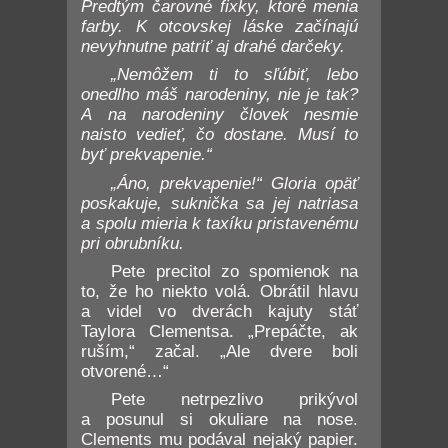
Predtým čarovné fixky, ktoré menia
farby. K otcovskej láske začínajú
nevyhnutne patriť aj drahé darčeky.
„Nemôžem ti to sľúbiť, lebo
onedlho máš narodeniny, nie je tak?
A na narodeniny človek nesmie
naisto vedieť, čo dostane. Musí to
byť prekvapenie.“
„Áno, prekvapenie!“ Gloria opäť
poskakuje, suknička sa jej natriasa
a spolu mieria k taxíku pristavenému
pri obrubníku.
Pete precitol zo spomienok na
to, že ho niekto volá. Obrátil hlavu
a videl vo dverách kajuty stáť
Taylora Clementsa. „Prepáčte, ak
ruším,“ začal. „Ale dvere boli
otvorené…“
Pete netrpezlivo prikývol
a posunul si okuliare na nose.
Clements mu podával nejaký papier.