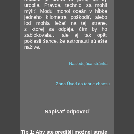
urobila. Pravda, technici sa mohli
mýliť. Modul mohol oceán v hĺbke
jedného kilometra poškodiť, alebo
loď mohla ležať na tej strane,
z ktorej sa odpája, čím by ho
zablokovala… ale aj tak opäť
poklesli šance, že astronauti sú ešte
nažive.
Nasledujúca stránka
Zóna Úvod do teórie chaosu
Napísať odpoveď
Tip 1: Aby ste predišli možnej strate