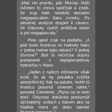
„Mali ste pravdu, pán Murray. Naši
inžinieri to znova spočítali a zistili,
že trup lode neodolá desiatim
megapascalom tlaku zvonku. Po
detailnej analýze dospeli k záveru,
že Odyssey vydrží približne osem
a pol megapascala.“
Pete uprel zrak na podlahu. „A
pod touto hranicou sú hodnoty tlaku
v jednej tretine tejto oblasti? V jednej
štvrtine?“ Boli to rečnícke otázky
prenesené s nepopierateľnou
trpkosťou v hlase.
„Jeden z našich inžinierov však
tvrdí, že ak by posádka zvýšila
atmosférický tlak na palube, mohli tú
hranicu posunúť smerom nahor,“
povedal Clements. „Plynu na to bolo
dosť. Odyssey dokázala poskytnúť
dýchateľný vzduch s tlakom ako na
hladine mora po dobu takmer