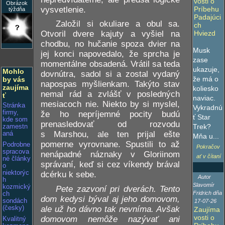
vosti o
Obrázok
vysvetlenie.
Príbehu
týždňa
Padajúci
Založil si okuliare a obul sa.
ch
Hviezd
Otvoril dvere kajuty a vyšiel na
chodbu, no hučanie spoza dvier na
Musk
jej konci napovedalo, že sprcha je
zase
momentálne obsadená. Vrátil sa teda
ukazuje,
Mohlo
dovnútra, sadol si a zostal vydaný
že má o
by vás
napospas myšlienkam. Takýto stav
zaujíma
koliesko
nemal rád a zvlášť v posledných
ť
naviac.
mesiacoch nie. Niekto by si myslel,
Stránka
Vykradnú
firmy,
že ho nepríjemné pocity budú
ť Star
kde som
prenasledovať od rozvodu
Trek?
zamestn
s Marshou, ale ten prijal ešte
aná
Mňa u...
pomerne vyrovnane. Spustili to až
Podrobne
Pokračov
spracova
nenápadné náznaky v Gloriinom
ať v čítaní
né články
správaní, keď si cez víkendy brával
o
niektorýc
dcérku k sebe.
Autor
h
Slavomír
kozmický
Pete zazvoní pri dverách. Tento
Fridrich dňa
ch
dom kedysi býval aj jeho domovom,
sondách
17-07-26
ale už ho dávno tak nevníma. Avšak
(česky)
Zaujíma
vosti o
domovom nemôže nazývať ani
Kvalitný