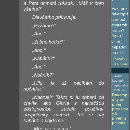
a Pete ohmatá ruksak. „Máš v ňom
Fakt pre
všetko?“
raketoplá
Dievčatko prikyvuje.
n nebol
dostatok
„Pyžamo?“
práce?
„Áno.“
Pokiaľ
viem,
„Zubnú kefku?“
nápadov
„Áno.“
na misi...
„Kabátik?“
Pokračov
ať v čítaní
„Áno.“
„Nočník?“
Autor
Slavomír
„Hihi, ja už necikám do
Fridrich dňa
nočníka.“
12-07-26
Raketopl
„Naozaj?“ Takto si ju doberá od
ány od
chvíle, ako Gloria s najväčšou
prvej
dôstojnosťou začala používať
predstav
y k
dospelácky záchod. „Tak si daj
prvému
kabátik a pôjdeme.“
pristátiu
„Mne nie je zima.“