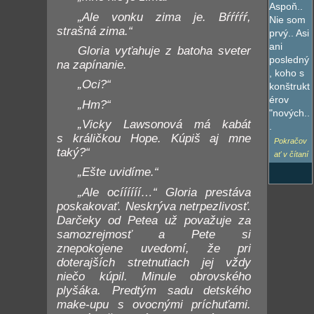
Aspoň..
„Ale vonku zima je. Bŕŕŕŕŕ,
Nie som
strašná zima.“
prvý.. Asi
ani
Gloria vyťahuje z batoha sveter
posledný
na zapínanie.
, koho s
„Oci?“
konštrukt
érov
„Hm?“
"nových..
„Vicky Lawsonová má kabát
.
s králičkou Hope. Kúpiš aj mne
Pokračov
taký?“
ať v čítaní
„Ešte uvidíme.“
„Ale ocíííííí…“ Gloria prestáva
poskakovať. Neskrýva netrpezlivosť.
Darčeky od Petea už považuje za
samozrejmosť a Pete si
znepokojene uvedomí, že pri
doterajších stretnutiach jej vždy
niečo kúpil. Minule obrovského
plyšáka. Predtým sadu detského
make-upu s ovocnými príchuťami.