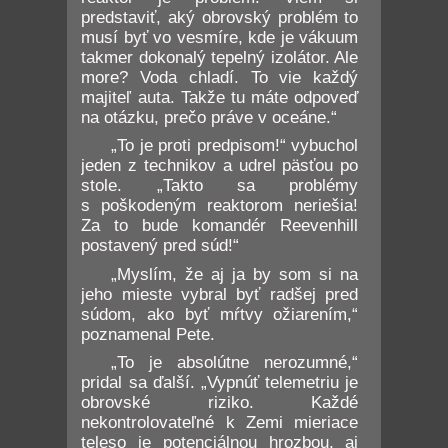
predstaviť, aký obrovský problém to
musí byť vo vesmíre, kde je vákuum
takmer dokonalý tepelný izolátor. Ale
more? Voda chladí. To vie každý
majiteľ auta. Takže tu máte odpoveď
na otázku, prečo práve v oceáne.“
„To je proti predpisom!“ vybuchol
jeden z technikov a udrel päsťou po
stole. „Takto sa problémy
s poškodeným reaktorom neriešia!
Za to bude komandér Reevenhill
postavený pred súd!“
„Myslím, že aj ja by som si na
jeho mieste vybral byť radšej pred
súdom, ako byť mŕtvy ožiarením,“
poznamenal Pete.
„To je absolútne nerozumné,“
pridal sa ďalší. „Vypnúť telemetriu je
obrovské riziko. Každé
nekontrolovateľné k Zemi mieriace
teleso je potenciálnou hrozbou, aj