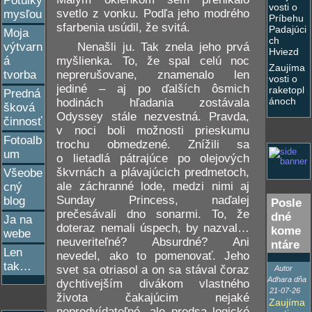
Potulky
vosti o
svetlo z vonku. Podľa jeho modrého
mysľou
Príbehu
sfarbenia usúdil, že svitá.
Padajúci
Moja
ch
Nenašli ju. Tak znela jeho prvá
výtvarn
Hviezd
myšlienka. To, že spal celú noc
á
Zaujíma
neprerušovane, znamenalo len
tvorba
vosti o
jediné – aj po ďalších ôsmich
raketopl
Predná
ánoch
hodinách hľadania zostávala
šková
Odyssey stále nezvestná. Pravda,
činnosť
v noci boli možnosti prieskumu
Fotoalb
trochu obmedzené. Znížili sa
um
o lietadlá pátrajúce po olejových
škvrnách a plávajúcich predmetoch,
Všeobe
ale záchranné lode, medzi nimi aj
cný
Sunday Princess, naďalej
blog
Posle
prečesávali dno sonarmi. To, že
dné
Ja na
doteraz nemali úspech, by nazval…
kome
webe
neuveriteľné? Absurdné? Ani
ntáre
Len
nevedel, ako to pomenovať. Jeho
tak…
svet sa otriasol a on sa stával čoraz
Autor
Adhara dňa
dychtivejším divákom vlastného
21-07-26
života čakajúcim nejaké
Zaujíma
nepredvídateľné, ale predsa logické