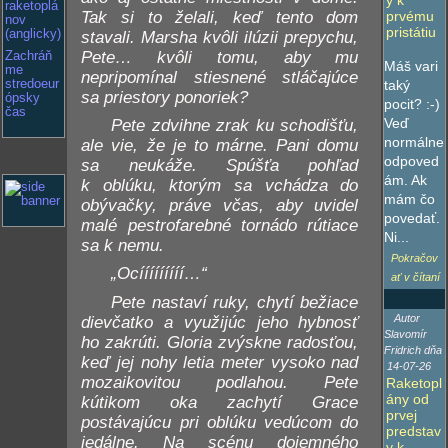
y k
raketoplá
Tak si to želali, keď tento dom
prvému
nov
pristátiu
(anglicky)
stavali. Marsha kvôli ilúzii prepychu,
Pete… kvôli tomu, aby mu
Zachráň
Máš vari
me
nepripomínal stiesnené stláčajúce
taký
stredoeur
sa priestory ponoriek?
ópsky
pocit? :-)
čas
Veď
Pete zdvihne zrak ku schodišťu,
normálne
ale vie, že je to márne. Pani domu
odpoved
sa neukáže. Spúšťa pohľad
ám. Ak
k oblúku, ktorým sa vchádza do
mám čo
obývačky, práve včas, aby uvidel
povedať.
malé pestrofarebné tornádo rútiace
Ni...
sa k nemu.
Pokračov
„Ocííííííííí…“
ať v čítaní
Pete nastaví ruky, chytí bežiace
Autor
dievčatko a využijúc jeho hybnosť
Slavomír
ho zakrúti. Gloria zvýskne radosťou,
Fridrich dňa
keď jej nohy letia meter vysoko nad
14-07-26
mozaikovitou podlahou. Pete
Raketopl
ány od
kútikom oka zachytí Grace
prvej
postávajúcu pri oblúku vedúcom do
predstav
jedálne. Na scénu dojemného
y k