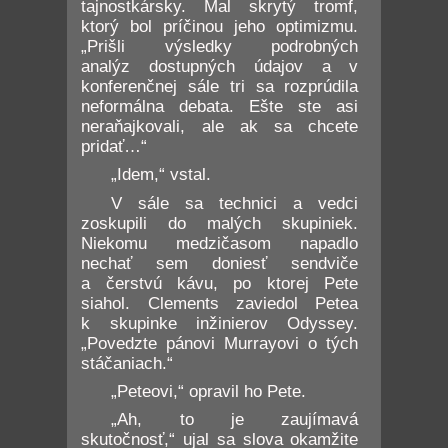
tajnostkársky. Mal skrytý tromf,
ktorý bol príčinou jeho optimizmu.
„Prišli výsledky podrobných
analýz dostupných údajov a v
konferenčnej sále tri sa rozprúdila
neformálna debata. Ešte ste asi
neraňajkovali, ale ak sa chcete
pridať…“
„Idem,“ vstal.
V sále sa technici a vedci
zoskupili do malých skupiniek.
Niekomu medzičasom napadlo
nechať sem doniesť sendviče
a čerstvú kávu, po ktorej Pete
siahol. Clements zaviedol Petea
k skupinke inžinierov Odyssey.
„Povedzte pánovi Murrayovi o tých
stáčaniach.“
„Peteovi,“ opravil ho Pete.
„Ah, to je zaujímavá
skutočnosť,“ ujal sa slova okamžite