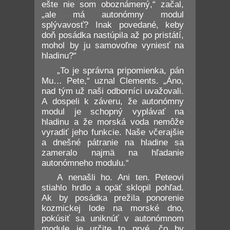
ešte nie som oboznámený,“ začal,
„ale má autonómny modul
splývavosť? Inak povedané, keby
doň posádka nastúpila až po pristátí,
mohol by ju samovoľne vyniesť na
hladinu?“
„To je správna pripomienka, pán
Mu… Pete,“ uznal Clements. „Áno,
nad tým už naši odborníci uvažovali.
A dospeli k záveru, že autonómny
modul je schopný vyplávať na
hladinu a že morská voda nemôže
vyradiť jeho funkcie. Naše včerajšie
a dnešné pátranie na hladine sa
zameralo najmä na hľadanie
autonómneho modulu.“
A nenašli ho. Ani ten. Peteovi
stiahlo hrdlo a opäť sklopil pohľad.
Ak by posádka prežila ponorenie
kozmickej lode na morské dno,
pokúsiť sa uniknúť v autonómnom
module je určite to prvé, čo by