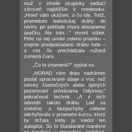
muž v strede skupinky sediaci
zároveň najbližšie k notebooku.
„Hneď vám ukážem, o čo ide. Totiž,
priemetom balistickej dráhy do
roviny pri pohľade zhora dostaneme
úsečku. Ale toto…“ otvoril súbor.
Pete na nej uvidel zelenú priamku –
zrejme predpokladanú dráhu lode –
a cez ňu prechádzala ružová
zvlnená čiara.
„Čo to znamená?“ spýtal sa.
„NORAD nám dnes nadránom
poslal spracované údaje z viac než
stovky čiastočných alebo úplných
pozorovaní pristávania Odyssey,“
pokračoval technik. „A z nich
odvodili takúto dráhu. Loď sa
zreteľne a bezpochyby cielene
odchyľovala z priameho kurzu, ktorý
by držala, keby ju viedol len
autopilot. Sú to štandardné manévre