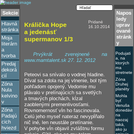
Sekcie
Napos
ledy
Pridané
Hlavná
Králička Hope
uprav
16.10.2014
stránka
ované
a jedenásť
stránk
Moja
supermanov 1/3
y
literárn
a
Podujati
Prvýkrát zverejnené na
tvorba
a, na
www.mamtalent.sk 27. 12. 2012
ktorých
Predaj
ma
dekorá
stretnete
Peteovi sa snívalo o vodnej hladine.
cií
Zóna
Díval sa zdola na jej vlnenie, bol tým
Zóna
Druhej
pohľadom opojený. Vedomie mu
planéty
Nula
plávalo v prelínajúcich sa svetlých
kelvino
Mohla
a tmavých plochách, kĺzal
byť
v
zaoblenými premenlivosťami.
Venuša
Zóna
donedáv
Rovnomernosť vĺn ho fascinovala.
na
Padajú
Celú jeho myseľ nateraz nevypĺňalo
naozaj
cich
nič iné, len neustále prelínanie.
taká,
hviezd
V pohybe vĺn objavil zvláštnu formu
ako ju