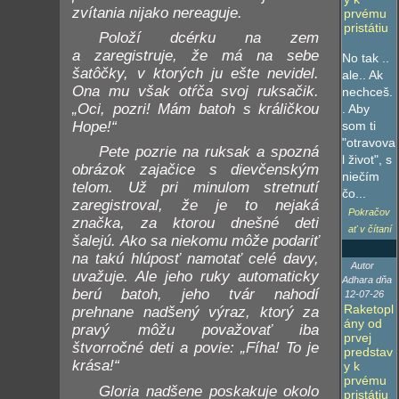
zvítania nijako nereaguje.
prvému
pristátiu
Položí dcérku na zem
a zaregistruje, že má na sebe
No tak ..
šatôčky, v ktorých ju ešte nevidel.
ale.. Ak
Ona mu však otŕča svoj ruksačik.
nechceš.
„Oci, pozri! Mám batoh s králičkou
. Aby
som ti
Hope!“
"otravova
Pete pozrie na ruksak a spozná
l život", s
obrázok zajačice s dievčenským
niečím
telom. Už pri minulom stretnutí
čo...
zaregistroval, že je to nejaká
Pokračov
značka, za ktorou dnešné deti
ať v čítaní
šalejú. Ako sa niekomu môže podariť
na takú hlúposť namotať celé davy,
Autor
uvažuje. Ale jeho ruky automaticky
Adhara dňa
berú batoh, jeho tvár nahodí
12-07-26
Raketopl
prehnane nadšený výraz, ktorý za
ány od
pravý môžu považovať iba
prvej
štvorročné deti a povie: „Fíha! To je
predstav
krása!“
y k
prvému
Gloria nadšene poskakuje okolo
pristátiu