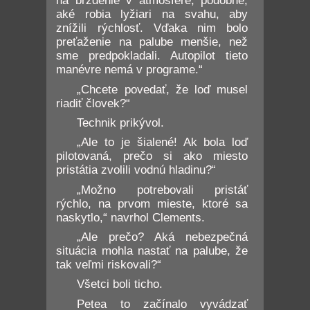
na brzdenie v atmosfére, podobné,
aké robia lyžiari na svahu, aby
znížili rýchlosť. Vďaka nim bolo
preťaženie na palube menšie, než
sme predpokladali. Autopilot tieto
manévre nemá v programe.“
„Chcete povedať, že loď musel
riadiť človek?“
Technik prikývol.
„Ale to je šialené! Ak bola loď
pilotovaná, prečo si ako miesto
pristátia zvolili vodnú hladinu?“
„Možno potrebovali pristáť
rýchlo, na prvom mieste, ktoré sa
naskytlo,“ navrhol Clements.
„Ale prečo? Aká nebezpečná
situácia mohla nastať na palube, že
tak veľmi riskovali?“
Všetci boli ticho.
Petea to začínalo vyvádzať