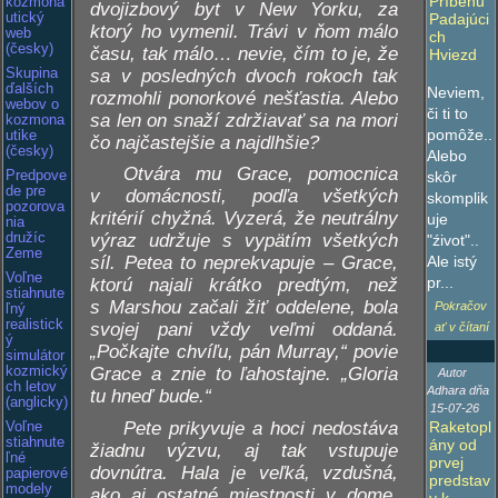
Príbehu
kozmona
dvojizbový byt v New Yorku, za
Padajúci
utický
ktorý ho vymenil. Trávi v ňom málo
web
ch
(česky)
času, tak málo… nevie, čím to je, že
Hviezd
sa v posledných dvoch rokoch tak
Skupina
ďalších
Neviem,
rozmohli ponorkové nešťastia. Alebo
webov o
či ti to
sa len on snaží zdržiavať sa na mori
kozmona
pomôže..
utike
čo najčastejšie a najdlhšie?
(česky)
Alebo
Otvára mu Grace, pomocnica
skôr
Predpove
de pre
v domácnosti, podľa všetkých
skomplik
pozorova
kritérií chyžná. Vyzerá, že neutrálny
uje
nia
výraz udržuje s vypätím všetkých
družíc
"źivot"..
Zeme
Ale istý
síl. Petea to neprekvapuje – Grace,
Voľne
pr...
ktorú najali krátko predtým, než
stiahnute
s Marshou začali žiť oddelene, bola
Pokračov
ľný
realistick
svojej pani vždy veľmi oddaná.
ať v čítaní
ý
„Počkajte chvíľu, pán Murray,“ povie
simulátor
Grace a znie to ľahostajne. „Gloria
kozmický
Autor
ch letov
Adhara dňa
tu hneď bude.“
(anglicky)
15-07-26
Pete prikyvuje a hoci nedostáva
Raketopl
Voľne
stiahnute
ány od
žiadnu výzvu, aj tak vstupuje
ľné
prvej
dovnútra. Hala je veľká, vzdušná,
papierové
predstav
modely
ako aj ostatné miestnosti v dome.