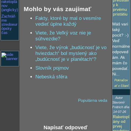
predstav
raketoplá
y k
nov
Mohlo by vás zaujímať
prvému
(anglicky)
pristátiu
Zachráň
Fakty, ktoré by mal o vesmíre
me
vedieť úplne každý
Máš vari
stredoeur
ópsky
taký
Viete, že Veľký voz nie je
čas
pocit? :-)
súhvezdie?
Veď
normálne
Viete, že výrok „budúcnosť je vo
odpoved
hviezdach“ bol myslený ako
ám. Ak
„budúcnosť je v planétach“?
mám čo
Slovník pojmov
povedať.
Ni...
Nebeská sféra
Pokračov
ať v čítaní
Autor
Populárna veda
Slavomír
Fridrich dňa
14-07-26
Raketopl
ány od
prvej
Napísať odpoveď
predstav