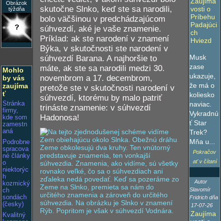
Zaujíma
Obrázok
skutočne Slnko, keď ste sa narodili,
vosti o
týždňa
Príbehu
bolo väčšinou v predchádzajúcom
Padajúci
súhvezdí, aké je vaše znamenie.
ch
Príklad: ak ste narodení v znamení
Hviezd
Býka, v skutočnosti ste narodení v
Musk
súhvezdí Barana. A najhoršie to
zase
máte, ak ste sa narodili medzi 30.
Mohlo
ukazuje,
novembrom a 17. decembrom,
by vás
že má o
zaujíma
pretože ste v skutočnosti narodení v
ť
koliesko
súhvezdí, ktorému by malo patriť
naviac.
Stránka
trináste znamenie: v súhvezdí
firmy,
Vykradnú
Hadonosa!
kde som
ť Star
zamestn
aná
Trek?
Mňa u...
Podrobne
spracova
Pokračov
né články
ať v čítaní
o
niektorýc
h
Autor
kozmický
Slavomír
ch
sondách
Fridrich dňa
(česky)
17-07-26
Zaujíma
Kvalitný