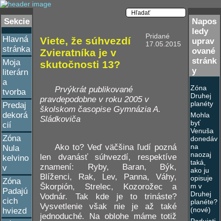
Sekcie
Napos
ledy
Pridané
Hlavná
Viete, že súhvezdí
uprav
17.05.2015
stránka
ované
Zvieratníka je v
stránk
Moja
skutočnosti 13?
y
literárn
a
Zóna
Prvýkrát publikované
tvorba
Druhej
pravdepodobne v roku 2005 v
planéty
Predaj
školskom časopise Gymnázia A.
dekorá
Mohla
Sládkoviča
byť
cií
Venuša
Zóna
donedáv
Ako to? Veď väčšina ľudí pozná
na
Nula
naozaj
len dvanásť súhvezdí, respektíve
kelvino
taká,
znamení: Ryby, Baran, Býk,
v
ako ju
Blíženci, Rak, Lev, Panna, Váhy,
opisuje
Zóna
Škorpión, Strelec, Kozorožec a
m v
Padajú
Druhej
Vodnár. Tak kde je to trináste?
cich
planéte?
Vysvetlenie však nie je až také
(nové)
hviezd
jednoduché. Na oblohe máme totiž