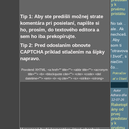
y k
prvému
pristátiu
Tip 1: Aby ste predišli možnej strate
komentára pri posielaní, napíšte si
No tak ..
ale.. Ak
ho, prosím, do textového editora a
nechceš.
sem ho iba prekopírujte.
. Aby
Tip 2: Pred odoslaním obnovte
som ti
"otravova
CAPTCHA príklad stlačením na šípky
l život", s
napravo.
niečím
čo...
Povolené XHTML: <a href="" title=""> <abbr title=""> <acronym
Pokračov
title=""> <b> <blockquote cite=""> <cite> <code> <del
datetime=""> <em> <i> <q cite=""> <s> <strike> <strong>
ať v čítaní
Autor
Adhara dňa
12-07-26
Raketopl
ány od
prvej
predstav
y k
prvému