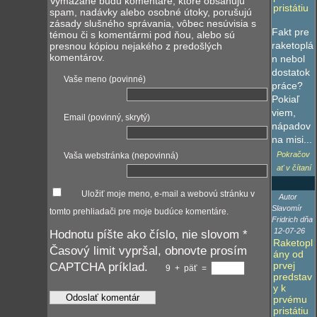
Vymazané budú komentáre, ktoré obsahujú
pristátiu
spam, nadávky alebo osobné útoky, porušujú
zásady slušného správania, vôbec nesúvisia s
Fakt pre
témou či s komentármi pod ňou, alebo sú
raketoplá
presnou kópiou nejakého z predošlých
komentárov.
n nebol
dostatok
Vaše meno (povinné)
práce?
Pokiaľ
viem,
Email (povinný, skrytý)
nápadov
na misi...
Pokračov
Vaša webstránka (nepovinná)
ať v čítaní
Uložiť moje meno, e-mail a webovú stránku v
Autor
Slavomír
tomto prehliadači pre moje budúce komentáre.
Fridrich dňa
12-07-26
Hodnotu píšte ako číslo, nie slovom
*
Raketopl
Časový limit vypršal, obnovte prosím
ány od
prvej
CAPTCHA príklad.
9
+
päť
=
predstav
y k
prvému
pristátiu