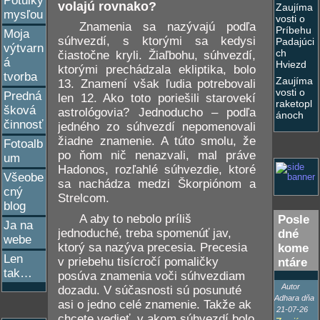
Potulky
volajú rovnako?
Zaujíma
mysľou
vosti o
Znamenia sa nazývajú podľa
Príbehu
Moja
súhvezdí, s ktorými sa kedysi
Padajúci
výtvarn
ch
čiastočne kryli. Žiaľbohu, súhvezdí,
á
Hviezd
ktorými prechádzala ekliptika, bolo
tvorba
Zaujíma
13. Znamení však ľudia potrebovali
vosti o
Predná
len 12. Ako toto poriešili starovekí
raketopl
šková
astrológovia? Jednoducho – podľa
ánoch
činnosť
jedného zo súhvezdí nepomenovali
žiadne znamenie. A túto smolu, že
Fotoalb
po ňom nič nenazvali, mal práve
um
Hadonos, rozľahlé súhvezdie, ktoré
Všeobe
sa nachádza medzi Škorpiónom a
cný
Strelcom.
blog
A aby to nebolo príliš
Posle
Ja na
jednoduché, treba spomenúť jav,
dné
webe
ktorý sa nazýva precesia. Precesia
kome
Len
v priebehu tisícročí pomaličky
ntáre
tak…
posúva znamenia voči súhvezdiam
Autor
dozadu. V súčasnosti sú posunuté
Adhara dňa
asi o jedno celé znamenie. Takže ak
21-07-26
chcete vedieť, v akom súhvezdí bolo