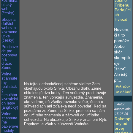
vosti o
kozmona
Príbehu
utický
web
Padajúci
(česky)
ch
Hviezd
Skupina
ďalších
webov o
Neviem,
kozmona
či ti to
utike
pomôže..
(česky)
Alebo
Predpove
de pre
skôr
pozorova
skomplik
nia
uje
družíc
Zeme
"źivot"..
Ale istý
Voľne
stiahnute
pr...
ľný
Na tejto zjednodušenej schéme vidíme Zem
Pokračov
realistick
obiehajúcu okolo Slnka. Obežnú dráhu Zeme
ý
ať v čítaní
obkolesujú dva kruhy. Ten vnútorný predstavuje
simulátor
znamenia, ten vonkajší súhvezdia. Znamenia,
kozmický
ako vidíme, sú všetky rovnako veľké, čo sa o
ch letov
Autor
súhvezdiach ani zďaleka nedá povedať. Keď sa
(anglicky)
Adhara dňa
pozeráme zo Zeme na Slnko, premieta sa nám
15-07-26
Voľne
do určitého znamenia a zároveň do určitého
stiahnute
Raketopl
súhvezdia. Na obrázku je Slnko v znamení Rýb.
ľné
ány od
Popritom je však v súhvezdí Vodnára.
papierové
prvej
modely