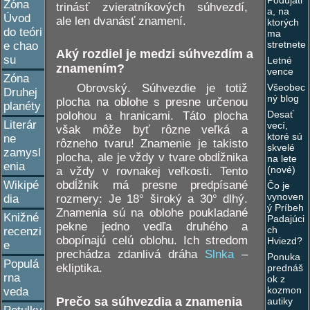
Podujati
Zóna
trinásť zvieratníkových súhvezdí,
a, na
Úvod
ale len dvanásť znamení.
ktorých
do teóri
ma
stretnete
e chao
Aký rozdiel je medzi súhvezdím a
su
Letné
znamením?
vence
Zóna
Všeobec
Obrovský. Súhvezdie je totiž
Druhej
ný blog
plocha na oblohe s presne určenou
planéty
Desať
polohou a hranicami. Táto plocha
Literár
vecí,
však môže byť rôzne veľká a
ktoré sú
ne
rôzneho tvaru! Znamenie je takisto
skvelé
zamysl
plocha, ale je vždy v tvare obdĺžnika
na lete
enia
(nové)
a vždy v rovnakej veľkosti. Tento
Wikipé
obdĺžnik má presne predpísané
Čo je
vynoven
dia
rozmery: Je 18° široký a 30° dlhý.
ý Príbeh
Znamenia sú na oblohe poukladané
Knižné
Padajúci
pekne jedno vedľa druhého a
ch
recenzi
obopínajú celú oblohu. Ich stredom
Hviezd?
e
prechádza zdanlivá dráha
Slnka
–
Ponuka
Populá
ekliptika.
prednáš
rna
ok z
kozmon
veda
Prečo sa súhvezdia a znamenia
autiky