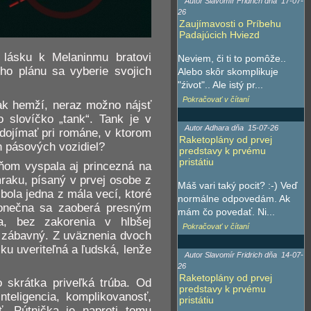
Autor Slavomír Fridrich dňa
17-07-
26
Zaujímavosti o Príbehu
Padajúcich Hviezd
 lásku k Melaninmu bratovi
Neviem, či ti to pomôže..
ho plánu sa vyberie svojich
Alebo skôr skomplikuje
"źivot".. Ale istý pr...
Pokračovať v čítaní
 tak hemží, neraz možno nájsť
o slovíčko „tank“. Tank je v
Autor Adhara dňa
15-07-26
 dojímať pri románe, v ktorom
Raketoplány od prvej
h pásových vozidiel?
predstavy k prvému
pristátiu
 ňom vyspala aj princezná na
mraku, písaný v prvej osobe z
Máš vari taký pocit? :-) Veď
bola jedna z mála vecí, ktoré
normálne odpovedám. Ak
ekonečna sa zaoberá presným
mám čo povedať. Ni...
, bez zakorenia v hlbšej
Pokračovať v čítaní
j zábavný. Z uväznenia dvoch
ku uveriteľná a ľudská, lenže
Autor Slavomír Fridrich dňa
14-07-
26
Raketoplány od prvej
 skrátka priveľká trúba. Od
predstavy k prvému
nteligencia, komplikovanosť,
pristátiu
ť. Pútnička je naproti tomu