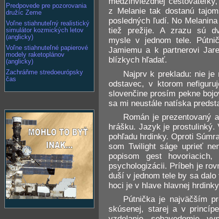
medzihviezdnej cestovateľky,
Predpovede pre pozorovania
z Melanie tak dostanú tajom
družíc Zeme
posledných ľudí. No Melanina
Voľne stiahnuteľný realistický
tiež prežije. A zrazu sú d
simulátor kozmických letov
(anglicky)
mysle v jednom tele. Pútni
Voľne stiahnuteľné papierové
Jamiemu a k partnerovi Jare
modely raketoplánov
blízkych hľadať.
(anglicky)
Zachráňme stredoeurópsky
Najprv k prekladu: nie je
čas
odstavec, v ktorom nefiguruj
slovenčine prosím pekne bojov
sa mi neustále natíska preds
Román je prezentovaný ako
hrášku. Jazyk je prostulinký.
pohľadu hrdinky. Oproti Súmra
som Twilight ságe uprieť ne
popisom gest hovoriacich
psychologizácii. Príbeh je r
duší v jednom tele by sa dalo
hoci je v hlave hlavnej hrdin
Pútnička je najväčším p
skúsenej, starej a v princíp
vzdelanie, sebavedomie, vyn