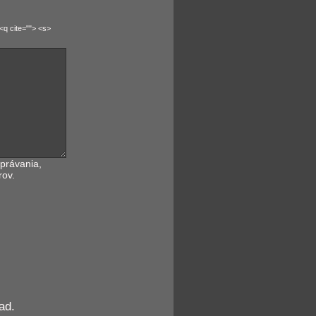
<q cite=""> <s>
právania,
rov.
ad.