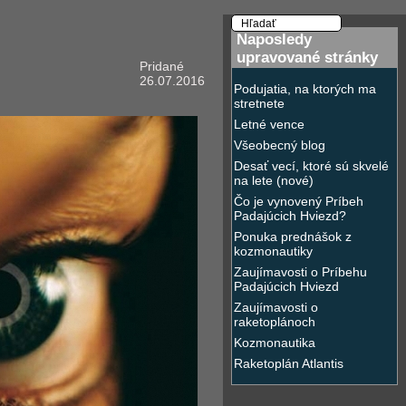
Naposledy
upravované stránky
Pridané
26.07.2016
Podujatia, na ktorých ma
stretnete
Letné vence
Všeobecný blog
Desať vecí, ktoré sú skvelé
na lete (nové)
Čo je vynovený Príbeh
Padajúcich Hviezd?
Ponuka prednášok z
kozmonautiky
Zaujímavosti o Príbehu
Padajúcich Hviezd
Zaujímavosti o
raketoplánoch
Kozmonautika
Raketoplán Atlantis