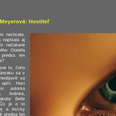
Meyerová: Hostiteľ
mi nechcelo.
 napísala aj
Po nečakane
ého čitateľa
 predsa len
sa?
sne to, čoho
úmraku sa v
neobjavili sa
upíri. Hoci
 si autorka
á hrdinka,
akoby Belle
 Čo je o to
ej a tisícky
ek predsa len