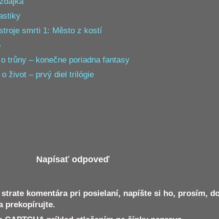
zdajka
astiky
roje smrti 1: Město z kostí
o
 o trůny – konečne poriadna fantasy
 život – prvý diel trilógie
Napísať odpoveď
 strate komentára pri posielaní, napíšte si ho, prosím, d
a prekopírujte.