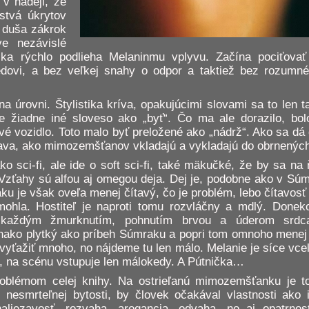
 v nádeji, že
stvá úkrytov
 duša zákrok
ve nezávislé
čka rýchlo podlieha Melaninmu vplyvu. Začína pociťovať
dovi, a bez veľkej snahy o odpor a taktiež bez rozumné
 na úrovni. Štylistika kríva, opakujúcimi slovami sa to len
e žiadne iné sloveso ako „byť“. Čo ma ale dorazilo, bol
é vozidlo. Toto malo byť preložené ako „nádrž“. Ako sa dá
tava, ako mimozemšťanov vkladajú a vykladajú do obrnenýc
 sci-fi, ale ide o soft sci-fi, také mäkučké, že by sa na
 Vzťahy sú alfou aj omegou deja. Dej je, podobne ako v Sú
ku je však oveľa menej čítavý, čo je problém, lebo čítavosť 
mohla. Hostiteľ je naproti tomu rozvláčny a mdlý. Don
, každým žmurknutím, pohnutím brvou a úderom srdca
ovnako plytký ako príbeh Súmraku a popri tom omnoho mene
 vyťažiť mnoho, no nájdeme tu len málo. Melanie je síce vcel
ky, na scénu vstupuje len málokedy. A Pútnička…
roblémom celej knihy. Na ostrieľanú mimozemšťanku je to
e nesmrteľnej bytosti, by človek očakával vlastnosti ako i
aliezavosť, rozvaha, arogancia, odvaha, no aj opatrnos