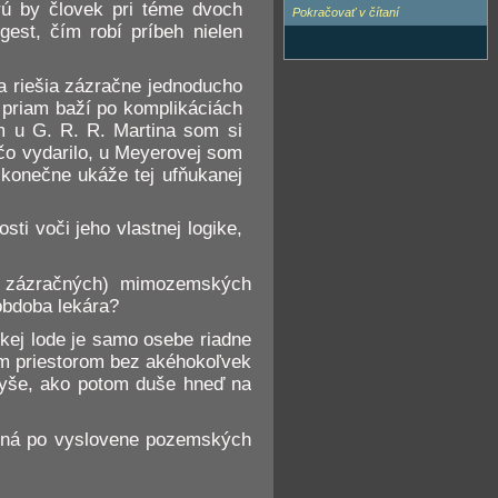
rú by človek pri téme dvoch
Pokračovať v čítaní
est, čím robí príbeh nielen
sa riešia zázračne jednoducho
a priam baží po komplikáciách
m u G. R. R. Martina som si
iečo vydarilo, u Meyerovej som
 konečne ukáže tej ufňukanej
sti voči jeho vlastnej logike,
a zázračných) mimozemských
 obdoba lekára?
kej lode je samo osebe riadne
ym priestorom bez akéhokoľvek
avyše, ako potom duše hneď na
mená po vyslovene pozemských