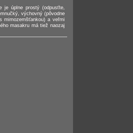
 je úplne prostý (odpusťte,
 jemnučký, výchovný (pôvodne
 s mimozemšťankou) a veľmi
ojného masakru má tiež naozaj