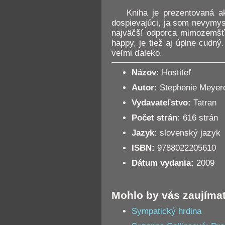
Kniha je prezentovaná a
dospievajúci, ja som nevymys
najväčší odporca mimozemšť
happy, je tiež aj úplne cudný
veľmi ďaleko.
Názov:
Hostiteľ
Autor:
Stephenie Meyer
Vydavateľstvo:
Tatran
Počet strán:
616 strán
Jazyk:
slovenský jazyk
ISBN:
9788022205610
Dátum vydania:
2009
Mohlo by vás zaujíma
Sympatický hrdina