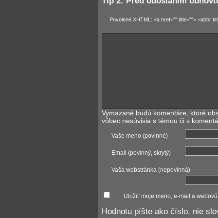
Tip 2: Pred odoslaním obnovt
Povolené XHTML: <a href="" title=""> <abbr ti
Vymazané budú komentáre, ktoré obs
vôbec nesúvisia s témou či s koment
Vaše meno (povinné)
Email (povinný, skrytý)
Vaša webstránka (nepovinná)
Uložiť moje meno, e-mail a webovú
Hodnotu píšte ako číslo, nie sl