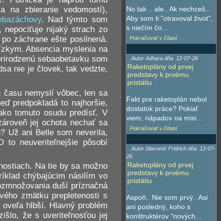
a na zbieranie vedomostí),
No tak .. ale.. Ak nechceš..
Aby som ti "otravoval život",
ebazáchovy
. Nad týmto som
s niečím čo...
, nepociťuje nijaký strach zo
 po záchrane ešte posilnená.
Pokračovať v čítaní
blízkym. Absencia myslenia na
eprirodzenú sebaobetavku som
Autor Adhara dňa
12-07-26
Raketoplány od prvej
sa nie je človek, tak vedzte,
predstavy k prvému
pristátiu
u času nemyslí vôbec, len sa
Fakt pre raketoplán nebol
neď predpokladá to najhoršie,
dostatok práce? Pokiaľ
jako tomuto osudu predísť. V
viem, nápadov na misi...
 zároveň jej ochota nechať sa
Pokračovať v čítaní
h? Už ani Belle som neverila,
O to neuveriteľnejšie pôsobí
Autor Slavomír Fridrich dňa
12-07-
26
Raketoplány od prvej
nostiach. Na tie by sa možno
predstavy k prvému
ríklad chýbajúcim násilím vo
pristátiu
rozmnožovania duší príznačná
ového zmätku prepletenosti s
Aspoň.. Nie som prvý.. Asi
 oveľa hlbší. Hlavný problém
ani posledný, koho s
šlo, že s uveriteľnosťou jej
konštruktérov "nových...