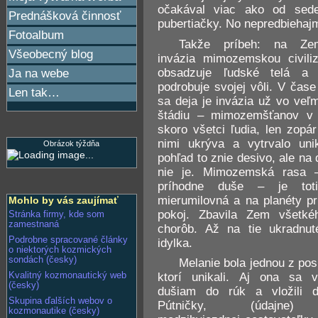
očakával viac ako od sede
Prednášková činnosť
pubertiačky. No nepredbiehaj
Fotoalbum
Takže príbeh: na Zem
Všeobecný blog
invázia mimozemskou civiliz
obsadzuje ľudské telá a
Ja na webe
podrobuje svojej vôli. V čas
Len tak…
sa deja je invázia už vo veľ
štádiu – mimozemšťanov v 
skoro všetci ľudia, len zopá
nimi ukrýva a vytrvalo uni
Obrázok týždňa
pohľad to znie desivo, ale na 
nie je. Mimozemská rasa –
príhodne duše – je toti
mierumilovná a na planéty pr
Mohlo by vás zaujímať
pokoj. Zbavila Zem všetkéh
Stránka firmy, kde som
zamestnaná
chorôb. Až na tie ukradnut
Podrobne spracované články
idylka.
o niektorých kozmických
sondách (česky)
Melanie bola jednou z pos
Kvalitný kozmonautický web
ktorí unikali. Aj ona sa v
(česky)
dušiam do rúk a vložili 
Skupina ďalších webov o
Pútničky, (údajne)
kozmonautike (česky)