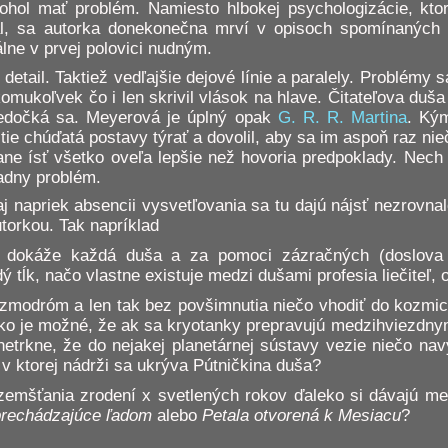
hol mať problém. Namiesto hlbokej psychologizácie, kto
l, sa autorka donekonečna mrví v opisoch spomínaných g
álne v prvej polovici nudným.
detail. Taktiež vedľajšie dejové línie a paralely. Problémy 
komukoľvek čo i len skrivil vlások na hlave. Čitateľova duš
edočká sa. Meyerová je úplný opak
G. R. R. Martina
. Ký
 tie chúďatá postavy týrať a dovolil, aby sa im aspoň raz n
tane ísť všetko oveľa lepšie než hovoria predpoklady. Nech
adny problém.
 aj napriek absencii vysvetľovania sa tu dajú nájsť nezrovnalo
torkou. Tak napríklad
še dokáže každá duša a za pomoci zázračných (doslov
dý tĺk, načo vlastne existuje medzi dušami profesia liečiteľ,
zmodróm a len tak bez povšimnutia niečo vhodiť do kozmic
ko je možné, že ak sa kryotanky prepravujú medzihviezdn
netrkne, že do nejakej planetárnej sústavy vezie niečo n
i, v ktorej nádrži sa ukrýva Pútničkina duša?
emšťania zrodení x svetlených rokov ďaleko si dávajú 
prechádzajúce ľadom
alebo
Petala otvorená k Mesiacu
?