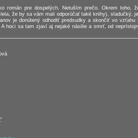
ko román pre dospelých. Netuším prečo. Okrem toho, že
lela, že by sa vám mali odporúčať také knihy), sladučký,
anov je donútený odhodiť predsudky a skončiť vo vzťahu
. A hoci sa tam zjaví aj nejaké násilie a smrť, od nepríst
ová
ť