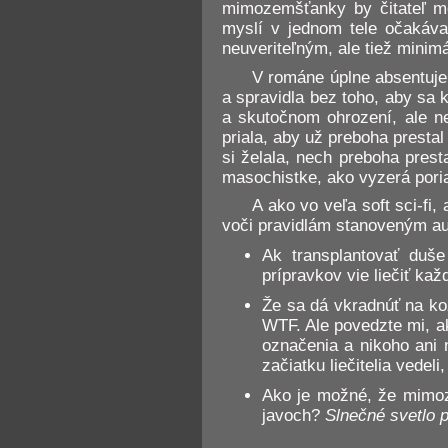
mimozemšťanky by čitateľ mo
myslí v jednom tele očakáva
neuveriteľným, ale tiež minim
V románe úplne absentuje 
a spravidla bez toho, aby sa 
a skutočnom ohrození, ale n
priala, aby už preboha prestal
si želala, nech preboha pres
masochistke, ako vyzerá pori
A ako vo veľa soft sci-fi,
voči pravidlám stanoveným au
Ak transplantovať du
prípravkov vie liečiť kaž
Že sa dá vkradnúť na ko
WTF. Ale povedzte mi, a
označenia a nikoho ani 
začiatku liečitelia vedel
Ako je možné, že mimoz
javoch?
Slnečné svetlo 