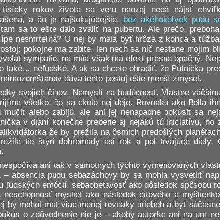
 tisícky rokov života sa veru naozaj nedá nájsť chvíľk
rašená, a čo je najšokujúcejšie,
bez akéhokoľvek pudu s
e tam sa to ešte dalo zvaliť na pubertu. Ale prečo, preboha
incípe nesmrteľná? U nej by mala byť hrôza z konca a túžba
postoj: pokojne ma zabite, len nech sa nič nestane mojim 
 vyvolať sympatie, na mňa však má efekt presne opačný. N
o také… neľudské. A ak sa chcete ohradiť, že Pútnička pred
u mimozemšťanov dáva tento postoj ešte menší zmysel.
edky svojich činov. Nemyslí na budúcnosť. Vlastne väčšin
rijíma všetko, čo sa okolo nej deje. Rovnako ako Bella ih
 mučiť alebo zabijú, ale ani jej nenapadne pokúsiť sa ne
tnička v dianí konečne preberie aj nejakú tú iniciatívu, no
alikvidátorka že by prežila na ôsmich predošlých planétac
žila tie štyri dohromady asi rok a pol trvajúce diely. 
n.
i nespočíva ani tak v samotných týchto vymenovaných vlast
a – absencia pudu sebazáchovy by sa mohla vysvetliť nap
ilou ľudských emócií, sebaobetavosť ako dôsledok spôsobu 
 a neschopnosť myslieť ako následok citového a myšlienk
Dej by mohol mať viac-menej rovnaký priebeh a byť súčasne
pokus o zdôvodnenie nie je – akoby autorke ani na um nezi