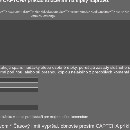
e CAPTCHA príklad stlačením na šípky napravo.
tle=""> <acronym title=""> <b> <blockquote cite=""> <cite> <code> <del datetime=""> <em> <i> 
<strike> <strong>
ahujú spam, nadávky alebo osobné útoky, porušujú zásady slušného s
ármi pod ňou, alebo sú presnou kópiou nejakého z predošlých komentá
 stránku v tomto prehliadači pre moje budúce komentáre.
ovom
*
Časový limit vypršal, obnovte prosím CAPTCHA príkl