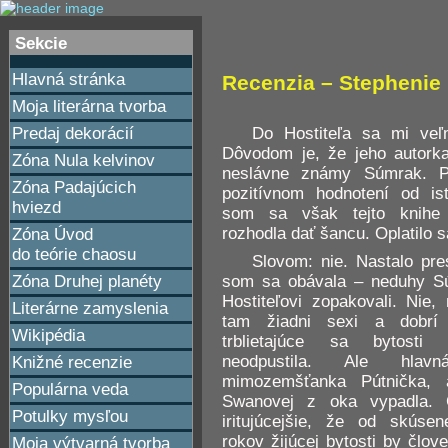
Sekcie
Hlavná stránka
Recenzia – Stephenie 
Moja literárna tvorba
Do Hostiteľa sa mi veľ
Predaj dekorácií
Dôvodom je, že jeho autorka
Zóna Nula kelvinov
neslávne známy Súmrak. 
Zóna Padajúcich
pozitívnom hodnotení od ist
hviezd
som sa však tejto knihe
rozhodla dať šancu. Oplatilo 
Zóna Úvod
do teórie chaosu
Slovom: nie. Nastalo pre
Zóna Druhej planéty
som sa obávala – neduhy S
Hostiteľovi zopakovali. Nie, 
Literárne zamyslenia
tam žiadni sexi a dobrí 
Wikipédia
trblietajúce sa bytosti
neodpustila. Ale hlavn
Knižné recenzie
mimozemšťanka Pútnička, 
Populárna veda
Swanovej z oka vypadla.
Potulky mysľou
iritujúcejšie, že od skúsen
rokov žijúcej bytosti by člov
Moja výtvarná tvorba