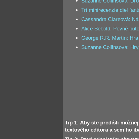
Suzanne Collinsová: Dro
Tri minirecenzie diel fant
Cassandra Clareová: Nást
Alice Sebold: Pevné put
George R.R. Martin: Hra
Suzanne Collinsová: Hry o
Tip 1: Aby ste predišli možnej
textového editora a sem ho ib