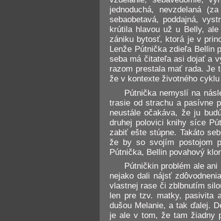
jednoduchá, nevzdelaná (za
sebaobetavá, poddajná, vyst
krútila hlavou už u Belly, al
zániku bytosť, ktorá je v pr
Lenže Pútnička zdieľa Bellin 
seba má čitateľa asi dojať a
razom prestala mať rada. Je t
že v kontexte životného cykl
Pútnička nemyslí na násl
trasie od strachu a pasívne p
neustále očakáva, že ju budú
druhej polovici knihy síce Pú
zabiť ešte stúpne. Takáto seb
že by so svojím postojom pre
Pútnička, Bellin povahový klo
Pútničkin problém ale an
nejako dali nájsť zdôvodneni
vlastnej rase či zblbnutím s
len pre tzv. matky, pasivita
dušou Melanie, a tak ďalej. 
je ale v tom, že tam žiadny 