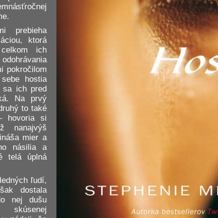
mnásťročnej
me.
i prebieha
áciou, ktorá
 celkom ich
e odohrávania
mi pokročilom
sebe hostia
r sa ich pred
ká. Na prvý
druhý to také
 hovoria si
ž nanajvýš
ináša mier a
o násilia a
é telá úplná
ledných ľudí,
šak dostala
do nej dušu
 skúsenej