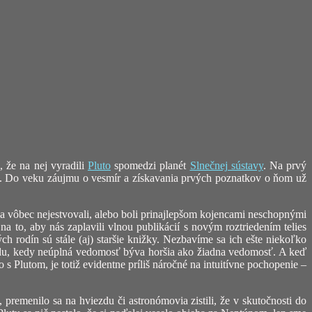
, že na nej vyradili
Pluto
spomedzi planét
Slnečnej sústavy
. Na prvý
ia. Do veku záujmu o vesmír a získavania prvých poznatkov o ňom už
nia vôbec nejestvovali, alebo boli prinajlepšom kojencami neschopnými
 to, aby nás zaplavili vlnou publikácií s novým roztriedením telies
ch rodín sú stále (aj) staršie knižky. Nezbavíme sa ich ešte niekoľko
rípadu, kedy neúplná vedomosť býva horšia ako žiadna vedomosť. A keď
o s Plutom, je totiž evidentne príliš náročné na intuitívne pochopenie –
 premenilo sa na hviezdu či astronómovia zistili, že v skutočnosti do