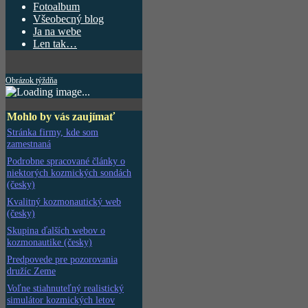
Fotoalbum
Všeobecný blog
Ja na webe
Len tak…
Obrázok týždňa
Mohlo by vás zaujímať
Stránka firmy, kde som
zamestnaná
Podrobne spracované články o
niektorých kozmických sondách
(česky)
Kvalitný kozmonautický web
(česky)
Skupina ďalších webov o
kozmonautike (česky)
Predpovede pre pozorovania
družíc Zeme
Voľne stiahnuteľný realistický
simulátor kozmických letov