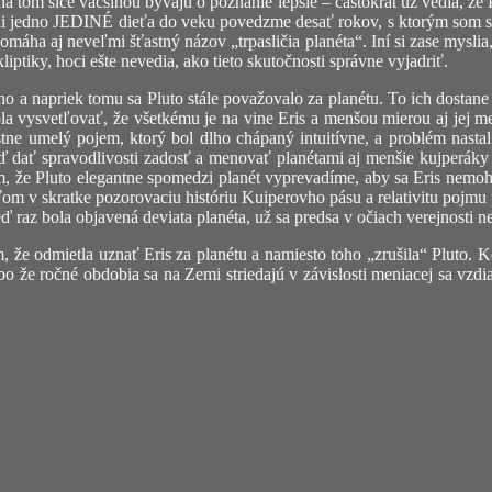
ci na tom síce väčšinou bývajú o poznanie lepšie – častokrát už vedia, že
k ani jedno JEDINÉ dieťa do veku povedzme desať rokov, s ktorým som sa
máha aj neveľmi šťastný názov „trpasličia planéta“. Iní si zase myslia, 
iptiky, hoci ešte nevedia, ako tieto skutočnosti správne vyjadriť.
no a napriek tomu sa Pluto stále považovalo za planétu. To ich dostane 
kola vysvetľovať, že všetkému je na vine Eris a menšou mierou aj jej
lastne umelý pojem, ktorý bol dlho chápaný intuitívne, a problém nas
dať spravodlivosti zadosť a menovať planétami aj menšie kujperáky (
m, že Pluto elegantne spomedzi planét vyprevadíme, aby sa Eris nemoh
m v skratke pozorovaciu históriu Kuiperovho pásu a relativitu pojmu p
ď raz bola objavená deviata planéta, už sa predsa v očiach verejnosti n
že odmietla uznať Eris za planétu a namiesto toho „zrušila“ Pluto. Ko
ebo že ročné obdobia sa na Zemi striedajú v závislosti meniacej sa vzd