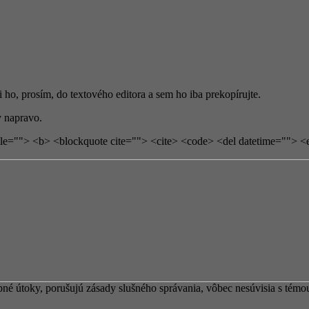
si ho, prosím, do textového editora a sem ho iba prekopírujte.
 napravo.
tle=""> <b> <blockquote cite=""> <cite> <code> <del datetime=""> <
 útoky, porušujú zásady slušného správania, vôbec nesúvisia s témou