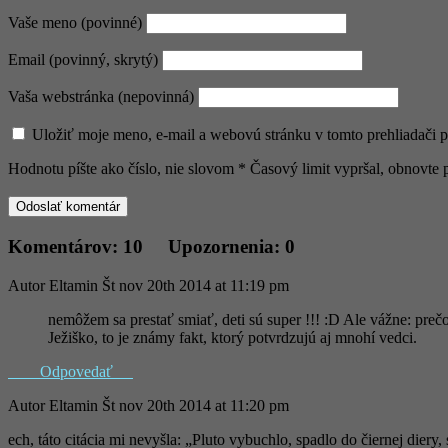
Vaše meno (povinné)
Email (povinný, skrytý)
Vaša webstránka (nepovinná)
Uložiť moje meno, e-mail a webovú stránku v tomto prehliadači 
Hodnotu píšte ako číslo, nie slovom
*
Časový limit vypršal, obnovt
Komentárov: 10 Upozornenia: 0
Autor
Eltamin
Št nov 20th 2014 at 11:19 pm
nemôžem sa prestať smiať, deti sú super !!! :D Ale vážne: pre
Ježiško, to je známy fakt, ktorý potvrdzujú aj mnohí vedci.
Odpovedať
Autor
Eltamin
Št nov 20th 2014 at 11:20 pm
ech, táto citácia mi nevyšla: „Pluto vybuchlo, spadlo do čiernej diery