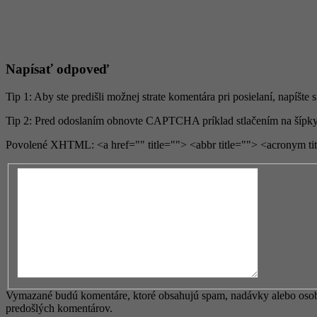
Napísať odpoveď
Tip 1: Aby ste predišli možnej strate komentára pri posielaní, napíšte 
Tip 2: Pred odoslaním obnovte CAPTCHA príklad stlačením na šípky
Povolené XHTML: <a href="" title=""> <abbr title=""> <acronym ti
Vymazané budú komentáre, ktoré obsahujú spam, nadávky alebo osobné
predošlých komentárov.