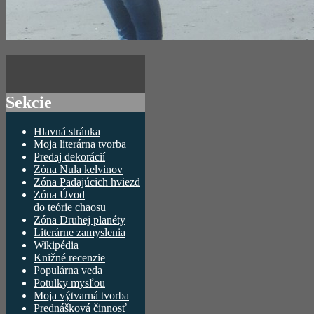
Sekcie
Hlavná stránka
Moja literárna tvorba
Predaj dekorácií
Zóna Nula kelvinov
Zóna Padajúcich hviezd
Zóna Úvod
do teórie chaosu
Zóna Druhej planéty
Literárne zamyslenia
Wikipédia
Knižné recenzie
Populárna veda
Potulky mysľou
Moja výtvarná tvorba
Prednášková činnosť