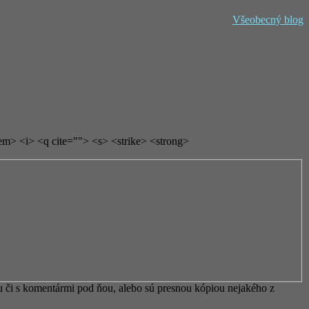
Všeobecný blog
em> <i> <q cite=""> <s> <strike> <strong>
 či s komentármi pod ňou, alebo sú presnou kópiou nejakého z