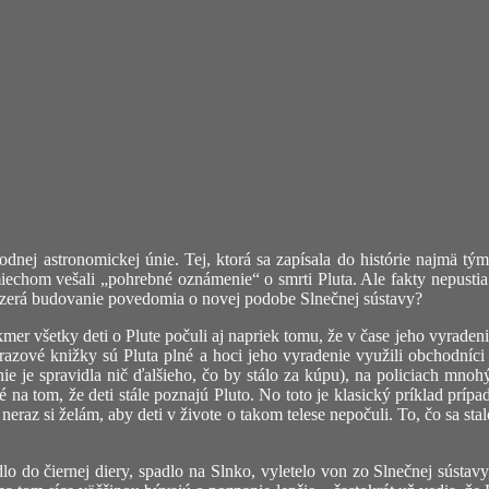
nej astronomickej únie. Tej, ktorá sa zapísala do histórie najmä tým
smiechom vešali „pohrebné oznámenie“ o smrti Pluta. Ale fakty nepust
yzerá budovanie povedomia o novej podobe Slnečnej sústavy?
akmer všetky deti o Plute počuli aj napriek tomu, že v čase jeho vyrade
vé knižky sú Pluta plné a hoci jeho vyradenie využili obchodníci na
ie je spravidla nič ďalšieho, čo by stálo za kúpu), na policiach mnohý
zlé na tom, že deti stále poznajú Pluto. No toto je klasický príklad p
 neraz si želám, aby deti v živote o takom telese nepočuli. To, čo sa stal
 do čiernej diery, spadlo na Slnko, vyletelo von zo Slnečnej sústavy,