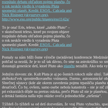
To je ona! Eris, teleso, ktoré „zabilo Pluto“ –
v skutočnosti teleso, ktoré po svojom objave
rozpútalo debatu ohľadom pojmu planéta, čo
o rok neskôr viedlo k vyradeniu Pluta
spomedzi planét. Kredit:
ESO/L. Calçada and
Nick Risinger (skysurvey.org)
Pomaly sa nám blíži ôsme výročie (ne)slávnej konferencie Medzinárod
pohľad sa nezdá, že je to už tak dávno, čo sme na astrokrúžku so 
dorastajú generácie detí, ktoré Pluto ako
planétu
nezažili. Ako teda v
Jedným slovom: zle. Kult Pluta je aj po ôsmich rokoch stále silný. T
akéhokoľvek sprostredkovaného vnímania. Darmo, astronomické obrazo
Slnečnej sústavy (kde ale okrem zavedenia pojmu trpasličia planéta n
desaťročí. Čo by, ovšem, samo osebe nebola katastrofa – nie je nič 
pri exkurziách dôjde na pretras otázka, prečo Pluto už nie je planétou,
a detská fantázia našla tejto otázke oveľa jednoduchšie „riešenia“.
Týždeň čo týždeň sa od detí dozvedám, že vraj Pluto vybuchlo, spadlo