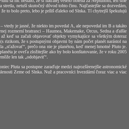
 Plutu sa nič nestalo, že si naďalej veselo obieha za Neptúnom, len sme
 stretla, netuší skutočný dôvod tohto činu. Najčastejšie sa dozvedám,
že to bolo preto, lebo je príliš ďaleko od Slnka. Tí chytrejší špekulujú
– vtedy je jasné, že niekto im povedal A, ale nepovedal im B a takáto
 menej rozmerní bratranci – Haumea, Makemake, Orcus, Sedna a ďalšie
tal až keď sa začali objavovať objekty vymykajúce sa všetkým doteraz
s rizikom, že s postupnými objavmi by nám počet planét narástol na
la „sťažovať“, prečo ona nie je planétou, keď menej hmotné Pluto je.
lanéta je oveľa zložitejšie ako by bolo konštatovanie, že v roku 2005
emôže len tak „odobjaviť“.
niec Pluta sa postupne zaraďuje medzi najrozšírenejšie astronomické
ialenosti Zeme od Slnka. Nuž a pracovníci hvezdární čoraz viac a viac