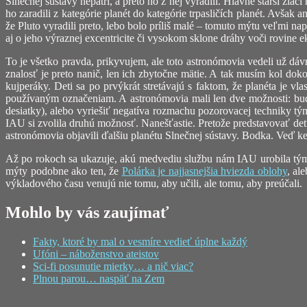
Slnečnej sústavy nepatrí, a preto ho z nej vyradili. Hlavne starší žia
ho zaradili z kategórie planét do kategórie trpasličích planét. Avša
že Pluto vyradili preto, lebo bolo príliš malé – tomuto mýtu veľmi napo
aj o jeho výraznej excentricite či vysokom sklone dráhy voči rovine ekl
To je všetko pravda, prikyvujem, ale toto astronómovia vedeli už dáv
znalosť je preto nanič, len ich zbytočne mätie. A tak musím kol do
kujperáky. Deti sa po prvýkrát stretávajú s faktom, že planéta je v
používaným označeniam. A astronómovia mali len dve možnosti: buď 
desiatky), alebo vyriešiť negatíva rozmachu pozorovacej techniky tý
IAU si zvolila druhú možnosť. Nanešťastie. Pretože predstavovať deťo
astronómovia objavili ďalšiu planétu Slnečnej sústavy. Bodka. Veď ke
Až po rokoch sa ukazuje, akú medvediu službu nám IAU urobila tým, 
mýty podobne ako ten, že
Polárka je najjasnejšia hviezda oblohy
, al
výkladového času venujú nie tomu, aby učili, ale tomu, aby preúčali.
Mohlo by vás zaujímať
Fakty, ktoré by mal o vesmíre vedieť úplne každý
Ufóni – náboženstvo ateistov
Sci-fi posunutie mierky… a nič viac?
Plnou parou… naspäť na Zem