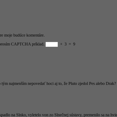
pre moje budúce komentáre.
e prosím CAPTCHA príklad.
+
3
=
9
čo tým najmenším nepovedať hoci aj to, že Pluto zjedol Pes alebo Dra
, spadlo na Slnko, vyletelo von zo Slnečnej sústavy, premenilo sa na hvi