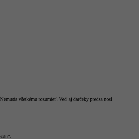
k? Nemusia všetkému rozumieť. Veď aj darčeky predsa nosí
ezdu“.