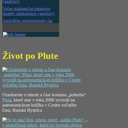
(anglicky)
Voľne stiahnuteľné papierové
modely raketoplánov (anglicky)
Zachráňme stredoeurópsky čas
Život po Plute
Oznámenie o mieste a čase konania „pohrebu“
Pluta
, ktoré sme v roku 2006 vyvesili na
astronomickom krúžku v Centre voľného
času, Banská Bystrica