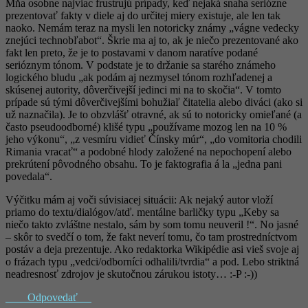
Mňa osobne najviac frustrujú prípady, keď nejaká snaha seriózne
prezentovať fakty v diele aj do určitej miery existuje, ale len tak
naoko. Nemám teraz na mysli len notoricky známy „vágne vedecky
znejúci technobľabot“. Škrie ma aj to, ak je niečo prezentované ako
fakt len preto, že je to postavami v danom naratíve podané
serióznym tónom. V podstate je to držanie sa starého známeho
logického bludu „ak podám aj nezmysel tónom rozhľadenej a
skúsenej autority, dôverčivejší jedinci mi na to skočia“. V tomto
prípade sú tými dôverčivejšími bohužiaľ čitatelia alebo diváci (ako si
už naznačila). Je to obzvlášť otravné, ak sú to notoricky omieľané (a
často pseudoodborné) klišé typu „používame mozog len na 10 %
jeho výkonu“, „z vesmíru vidieť Čínsky múr“, „do vomitoria chodili
Rimania vracať“ a podobné hlody založené na nepochopení alebo
prekrútení pôvodného obsahu. To je faktografia á la „jedna pani
povedala“.
Výčitku mám aj voči súvisiacej situácii: Ak nejaký autor vloží
priamo do textu/dialógov/atď. mentálne barličky typu „Keby sa
niečo takto zvláštne nestalo, sám by som tomu neuveril !“. No jasné
– skôr to svedčí o tom, že fakt neverí tomu, čo tam prostredníctvom
postáv a deja prezentuje. Ako redaktorka Wikipédie asi vieš svoje aj
o frázach typu „vedci/odborníci odhalili/tvrdia“ a pod. Lebo striktná
neadresnosť zdrojov je skutočnou zárukou istoty… :-P :-))
Odpovedať