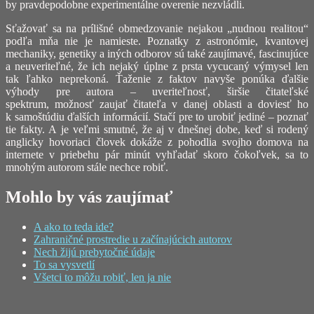
by pravdepodobne experimentálne overenie nezvládli.
Sťažovať sa na prílišné obmedzovanie nejakou „nudnou realitou“
podľa mňa nie je namieste. Poznatky z astronómie, kvantovej
mechaniky, genetiky a iných odborov sú také zaujímavé, fascinujúce
a neuveriteľné, že ich nejaký úplne z prsta vycucaný výmysel len
tak ľahko neprekoná. Ťaženie z faktov navyše ponúka ďalšie
výhody pre autora – uveriteľnosť, širšie čitateľské
spektrum, možnosť zaujať čitateľa v danej oblasti a doviesť ho
k samoštúdiu ďalších informácií. Stačí pre to urobiť jediné – poznať
tie fakty. A je veľmi smutné, že aj v dnešnej dobe, keď si rodený
anglicky hovoriaci človek dokáže z pohodlia svojho domova na
internete v priebehu pár minút vyhľadať skoro čokoľvek, sa to
mnohým autorom stále nechce robiť.
Mohlo by vás zaujímať
A ako to teda ide?
Zahraničné prostredie u začínajúcich autorov
Nech žijú prebytočné údaje
To sa vysvetlí
Všetci to môžu robiť, len ja nie