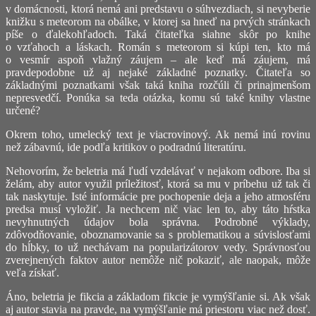
v domácnosti, ktorá nemá ani predstavu o súhvezdiach, si nevyberie
knižku s meteorom na obálke, v ktorej sa hneď na prvých stránkach
píše o ďalekohľadoch. Taká čitateľka siahne skôr po knihe
o vzťahoch a láskach. Román s meteorom si kúpi ten, kto má
o vesmír aspoň vlažný záujem – ale keď má záujem, má
pravdepodobne už aj nejaké základné poznatky. Čitateľa so
základnými poznatkami však taká kniha rozčúli či prinajmenšom
nepresvedčí. Ponúka sa teda otázka, komu sú také knihy vlastne
určené?
Okrem toho, umelecký text je viacrovinový. Ak nemá inú rovinu
než zábavnú, ide podľa kritikov o podradnú literatúru.
Nehovorím, že beletria má ľudí vzdelávať v nejakom odbore. Iba si
želám, aby autor využil príležitosť, ktorá sa mu v príbehu už tak či
tak naskytuje. Isté informácie pre pochopenie deja a jeho atmosféru
predsa musí vyložiť. Ja nechcem nič viac len to, aby táto hŕstka
nevyhnutných údajov bola správna. Podrobné výklady,
zdôvodňovanie, oboznamovanie sa s problematikou a súvislosťami
do hĺbky, to už nechávam na popularizátorov vedy. Správnosťou
zverejnených faktov autor nemôže nič pokaziť, ale naopak, môže
veľa získať.
Áno, beletria je fikcia a základom fikcie je vymýšľanie si. Ak však
aj autor stavia na pravde, na vymýšľanie má priestoru viac než dosť.