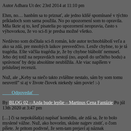
Autor
Adhara
Ut dec 23rd 2014 at 11:10 pm
Ehm, no… hanbím sa to priznať, ale jedno klišé spomínané v týchto
príkladoch som sama použila. No po upozornení som to opravila.
Mňa škrie aj to, keď pisatelia po upozornení neopravia, často s
výhovorkou, že vo sci-fi je predsa možné všetko.
Nedávno som dočítala sci-fi román, kde autor technoblábolí veľa a
ako sa zdá, pre mnohých laikov presvedčivo. Lenže chybne, to je tá
tragédia. Ešte väčšia tragédia je, že by chybne bláboliť nemusel.
Jeho dej totiž na nepravdách nestojí (no, aspoň do určitého bodu) a
správnosť by deju absolútne neublížila. Ale viac napíšem v
príslušnej recenzii.
Nuž, ale „Keby sa niečo takto zvláštne nestalo, sám by som tomu
neuveril” si aj v živote človek niekedy sám povie! :-)
Odpovedať
By
BLOG 02 – Azda bude lepšie – Martinus Cena Fantázie
Po júl
13th 2020 at 3:47 pm
[…] či sa nepokúšal(a) napísať komédiu, ale zdá sa, že to bolo
myslené vážne. Nuž, ako hovorím, skúste najprv zistiť, o čom
píšete. Je pritom podivné, že sem-tam prejaví aj náznak