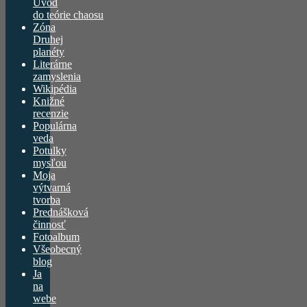
Úvod
do teórie chaosu
Zóna
Druhej
planéty
Literárne
zamyslenia
Wikipédia
Knižné
recenzie
Populárna
veda
Potulky
mysľou
Moja
výtvarná
tvorba
Prednášková
činnosť
Fotoalbum
Všeobecný
blog
Ja
na
webe