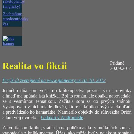
raketoplánov
(anglicky)
Zachráňme
stredoeurópsky
čas
Realita vo fikcii
Pridané
30.09.2014
Prvýkrát zverejnené na www.planetary.cz 10. 10. 2012
Jedného dňa som vošla do kníhkupectva pozrieť sa na novinky
a hneď ma upútala istá knižka. Bol to román, ale obálka napovedala,
že s vesmírnou tematikou. Začítala som sa do prvých stránok.
Vystupovalo v nich mladé dievča, ktoré si kúpilo nový ďalekohľad,
a predvádzalo ho kamarátke. Namierilo objektív do súhvezdia Orión
a tam vraj uvidelo –
Galaxiu v Androméde
!
Zatvorila som knihu, vrátila ju na poličku a ako v mrákotách som sa
vypotácala z kníhkupectva. Úžas, ako môže byť v nejakom románe