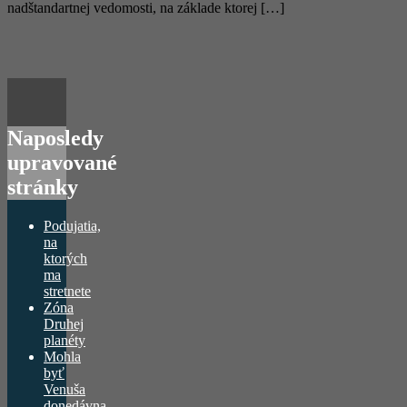
nadštandartnej vedomosti, na základe ktorej […]
Naposledy
upravované
stránky
Podujatia,
na
ktorých
ma
stretnete
Zóna
Druhej
planéty
Mohla
byť
Venuša
donedávna