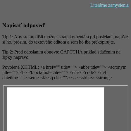
Literárne zamyslenia
Napísať odpoveď
Tip 1: Aby ste predišli možnej strate komentára pri posielaní, napíšte
si ho, prosím, do textového editora a sem ho iba prekopírujte.
Tip 2: Pred odoslaním obnovte CAPTCHA príklad stlačením na
šípky napravo.
Povolené XHTML: <a href="" title=""> <abbr title=""> <acronym
title=""> <b> <blockquote cite=""> <cite> <code> <del
datetime=""> <em> <i> <q cite=""> <s> <strike> <strong>