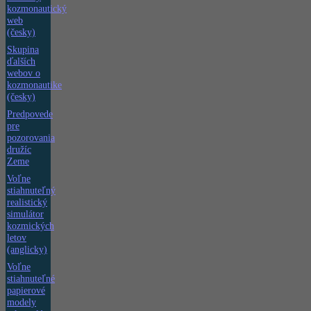
kozmonautický
web
(česky)
Skupina
ďalších
webov o
kozmonautike
(česky)
Predpovede
pre
pozorovania
družíc
Zeme
Voľne
stiahnuteľný
realistický
simulátor
kozmických
letov
(anglicky)
Voľne
stiahnuteľné
papierové
modely