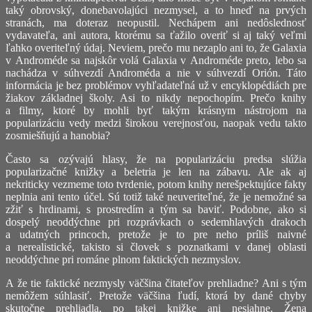
taký obrovský, donebavolajúci nezmysel, a to hneď na prvých
stranách, ma doteraz neopustil. Nechápem ani nedôslednosť
vydavateľa, ani autora, ktorému sa ťažilo overiť si aj taký veľmi
ľahko overiteľný údaj. Neviem, prečo mu nezaplo ani to, že Galaxia
v Androméde sa najskôr volá Galaxia v Androméde preto, lebo sa
nachádza v súhvezdí Androméda a nie v súhvezdí Orión. Táto
informácia je bez problémov vyhľadateľná už v encyklopédiách pre
žiakov základnej školy. Asi to nikdy nepochopím. Prečo knihy
a filmy, ktoré by mohli byť takým krásnym nástrojom na
popularizáciu vedy medzi širokou verejnosťou, naopak vedu takto
zosmiešňujú a hanobia?
Často sa ozývajú hlasy, že na popularizáciu predsa slúžia
popularizačné knižky a beletria je len na zábavu. Ale ak aj
nekriticky vezmeme toto tvrdenie, potom knihy nerešpektujúce fakty
neplnia ani tento účel. Sú totiž také neuveriteľné, že je nemožné sa
zžiť s hrdinami, s prostredím a tým sa baviť. Podobne, ako si
dospelý neoddýchne pri rozprávkach o sedemhlavých drakoch
a udatných princoch, pretože je to pre neho príliš naivné
a nerealistické, takisto si človek s poznatkami v danej oblasti
neoddýchne pri románe plnom faktických nezmyslov.
A že tie faktické nezmysly väčšina čitateľov prehliadne? Ani s tým
nemôžem súhlasiť. Pretože väčšina ľudí, ktorá by dané chyby
skutočne prehliadla, po takej knižke ani nesiahne. Žena