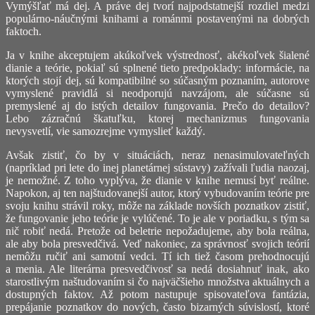
Vymýšľať má dej. A práve dej tvorí najpodstatnejší rozdiel medzi
populárno-náučnými knihami a románmi postavenými na dobrých
faktoch.
Ja v knihe akceptujem akúkoľvek výstrednosť, akékoľvek šialené
dianie a teórie, pokiaľ sú splnené tieto predpoklady: informácie, na
ktorých stojí dej, sú kompatibilné so súčasným poznaním, autorove
vymyslené pravidlá si neodporujú navzájom, ale súčasne sú
premyslené aj do istých detailov fungovania. Prečo do detailov?
Lebo zázračnú škatuľku, ktorej mechanizmus fungovania
nevysvetlí, vie samozrejme vymyslieť každý.
Avšak zistiť, čo by v situáciách, neraz nenasimulovateľných
(napríklad pri lete do inej planetárnej sústavy) zažívali ľudia naozaj,
je nemožné. Z toho vyplýva, že dianie v knihe nemusí byť reálne.
Napokon, aj ten najštudovanejší autor, ktorý vybudovaním teórie pre
svoju knihu strávil roky, môže na základe novších poznatkov zistiť,
že fungovanie jeho teórie je vylúčené. To je ale v poriadku, s tým sa
nič robiť nedá. Pretože od beletrie nepožadujeme, aby bola reálna,
ale aby bola presvedčivá. Veď nakoniec, za správnosť svojich teórií
nemôžu ručiť ani samotní vedci. Tí ich tiež časom prehodnocujú
a menia. Ale literárna presvedčivosť sa nedá dosiahnuť inak, ako
starostlivým naštudovaním si čo najväčšieho množstva aktuálnych a
dostupných faktov. Až potom nastupuje spisovateľova fantázia,
prepájanie poznatkov do nových, často bizarných súvislostí, ktoré