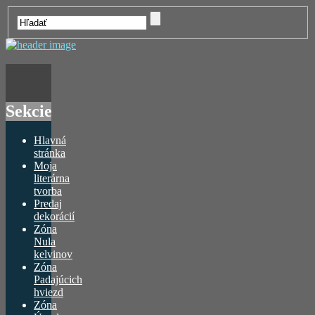
Sekcie
Hlavná
stránka
Moja
literárna
tvorba
Predaj
dekorácií
Zóna
Nula
kelvinov
Zóna
Padajúcich
hviezd
Zóna