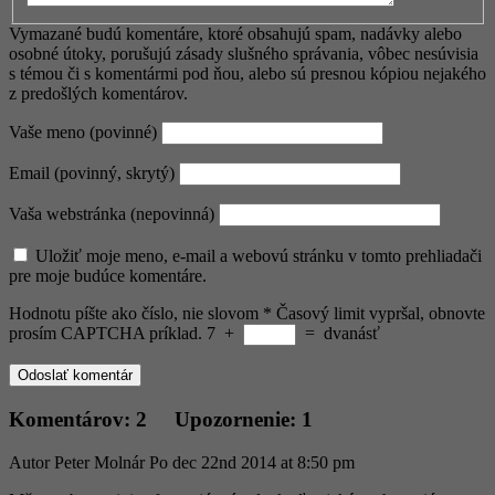
Vymazané budú komentáre, ktoré obsahujú spam, nadávky alebo
osobné útoky, porušujú zásady slušného správania, vôbec nesúvisia
s témou či s komentármi pod ňou, alebo sú presnou kópiou nejakého
z predošlých komentárov.
Vaše meno (povinné)
Email (povinný, skrytý)
Vaša webstránka (nepovinná)
Uložiť moje meno, e-mail a webovú stránku v tomto prehliadači
pre moje budúce komentáre.
Hodnotu píšte ako číslo, nie slovom
*
Časový limit vypršal, obnovte
prosím CAPTCHA príklad.
7
+
=
dvanásť
Komentárov: 2 Upozornenie: 1
Autor
Peter Molnár
Po dec 22nd 2014 at 8:50 pm