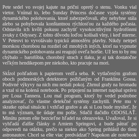
Pete sedel vo svojej kajute na prični opretý o stenu. Vonku vial
vietor. Vnímal to, lebo Sunday Princess dočasne vypla systémy
dynamického polohovania, ktoré zabezpečovali, aby nehybne stála
alebo sa pohybovala konštantnou rýchlosťou za každého počasia.
Odstavila ich kvôli pokusu zachytiť vysokocitlivými hydrofónmi
zvuky z Odyssey. Z tohto dôvodu loďou kolísali vlny, i keď mierne.
V Peteovi to vyvolávalo typickú atmosféru plavby. Nikdy netrpel
morskou chorobou na rozdiel od mnohých iných, ktorí na vypnutie
dynamického polohovania asi reagujú oveľa horšie. Už len to by mu
chýbalo – barofóbia, chorobný strach z tlaku, je aj tak dostatočne
veľkým hendikepom pre niekoho, kto pracuje na mori.
Skĺzol pohľadom k papierom vedľa seba. K vytlačeným grafom
oboch podmorských detektorov požičaným od Franklina Gossa.
Podivné výkyvy na nich mu nedali pokoj. Zhrnul grafy na hromadu
a vzal si na kolená notebook. Po pripojení na internet napísal správu
pre Loua Tannera. Lou mal program, ktorý by vedel podrobne
analyzovať, čo vlastne detekčné systémy zachytili. Pete mu v
skratke opísal situáciu i vzhľad grafov a ak si Lou bude myslieť, že
to má význam, tie údaje mu pošle. Stlačil tlačidlo ODOSLAŤ.
Minútu potom ešte bezcieľne hľadel na obrazovku. Uvažoval, že si
vyhľadá ďalšie články o Arniem Springovi, a bude pátrať po
odpovedi na otázku, prečo sa niekto ako Spring prihlásil do tímu
astronautov. Chcel sa ešte viac predvádzať? Napokon ale notebook