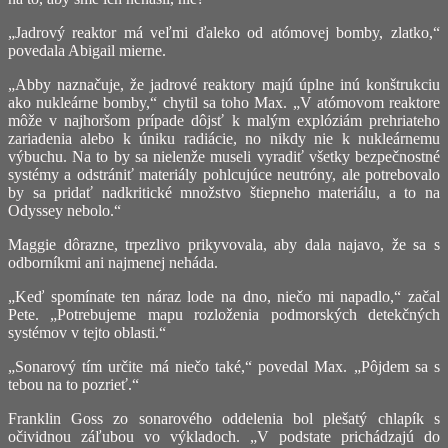
„Jadrový reaktor má veľmi ďaleko od atómovej bomby, zlatko,“
povedala Abigail mierne.
„Abby naznačuje, že jadrové reaktory majú úplne inú konštrukciu
ako nukleárne bomby,“ chytil sa toho Max. „V atómovom reaktore
môže v najhoršom prípade dôjsť k malým explóziám prehriateho
zariadenia alebo k úniku radiácie, no nikdy nie k nukleárnemu
výbuchu. Na to by sa nielenže museli vyradiť všetky bezpečnostné
systémy a odstrániť materiály pohlcujúce neutróny, ale potrebovalo
by sa pridať nadkritické množstvo štiepneho materiálu, a to na
Odyssey nebolo.“
Maggie dôrazne, trpezlivo prikyvovala, aby dala najavo, že sa s
odborníkmi ani najmenej neháda.
„Keď spomínate ten náraz lode na dno, niečo mi napadlo,“ začal
Pete. „Potrebujeme mapu rozloženia podmorských detekčných
systémov v tejto oblasti.“
„Sonarový tím určite má niečo také,“ povedal Max. „Pôjdem sa s
tebou na to pozrieť.“
Franklin Goss zo sonarového oddelenia bol plešatý chlapík s
očividnou záľubou vo výkladoch. „V podstate prichádzajú do