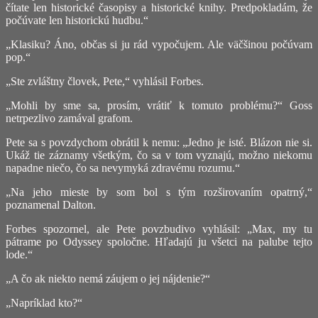
čítate len historické časopisy a historické knihy. Predpokladám, že
počúvate len historickú hudbu.“
„Klasiku? Áno, občas si ju rád vypočujem. Ale väčšinou počúvam
pop.“
„Ste zvláštny človek, Pete,“ vyhlásil Forbes.
„Mohli by sme sa, prosím, vrátiť k tomuto problému?“ Goss
netrpezlivo zamával grafom.
Pete sa s povzdychom obrátil k nemu: „Jedno je isté. Blázon nie si.
Ukáž tie záznamy všetkým, čo sa v tom vyznajú, možno niekomu
napadne niečo, čo sa nevymyká zdravému rozumu.“
„Na jeho mieste by som bol s tým rozširovaním opatrný,“
poznamenal Dalton.
Forbes spozornel, ale Pete povzbudivo vyhlásil: „Max, my tu
pátrame po Odyssey spoločne. Hľadajú ju všetci na palube tejto
lode.“
„A čo ak niekto nemá záujem o jej nájdenie?“
„Napríklad kto?“