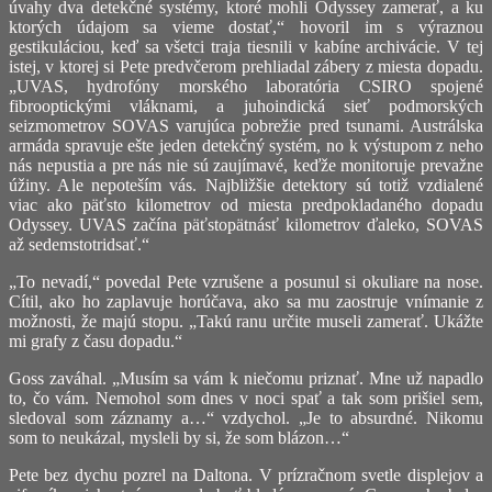
úvahy dva detekčné systémy, ktoré mohli Odyssey zamerať, a ku
ktorých údajom sa vieme dostať,“ hovoril im s výraznou
gestikuláciou, keď sa všetci traja tiesnili v kabíne archivácie. V tej
istej, v ktorej si Pete predvčerom prehliadal zábery z miesta dopadu.
„UVAS, hydrofóny morského laboratória CSIRO spojené
fibrooptickými vláknami, a juhoindická sieť podmorských
seizmometrov SOVAS varujúca pobrežie pred tsunami. Austrálska
armáda spravuje ešte jeden detekčný systém, no k výstupom z neho
nás nepustia a pre nás nie sú zaujímavé, keďže monitoruje prevažne
úžiny. Ale nepoteším vás. Najbližšie detektory sú totiž vzdialené
viac ako päťsto kilometrov od miesta predpokladaného dopadu
Odyssey. UVAS začína päťstopätnásť kilometrov ďaleko, SOVAS
až sedemstotridsať.“
„To nevadí,“ povedal Pete vzrušene a posunul si okuliare na nose.
Cítil, ako ho zaplavuje horúčava, ako sa mu zaostruje vnímanie z
možnosti, že majú stopu. „Takú ranu určite museli zamerať. Ukážte
mi grafy z času dopadu.“
Goss zaváhal. „Musím sa vám k niečomu priznať. Mne už napadlo
to, čo vám. Nemohol som dnes v noci spať a tak som prišiel sem,
sledoval som záznamy a…“ vzdychol. „Je to absurdné. Nikomu
som to neukázal, mysleli by si, že som blázon…“
Pete bez dychu pozrel na Daltona. V prízračnom svetle displejov a