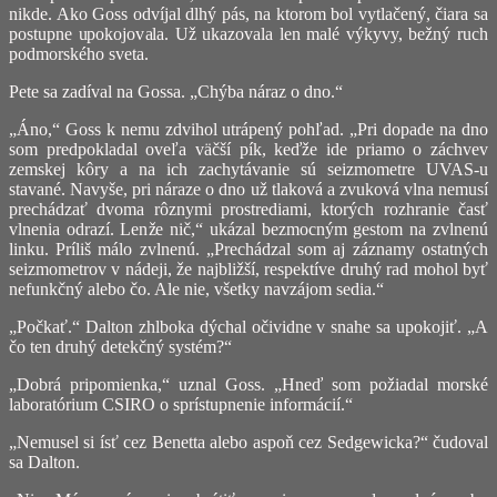
nikde. Ako Goss odvíjal dlhý pás, na ktorom bol vytlačený, čiara sa
postupne upokojovala. Už ukazovala len malé výkyvy, bežný ruch
podmorského sveta.
Pete sa zadíval na Gossa. „Chýba náraz o dno.“
„Áno,“ Goss k nemu zdvihol utrápený pohľad. „Pri dopade na dno
som predpokladal oveľa väčší pík, keďže ide priamo o záchvev
zemskej kôry a na ich zachytávanie sú seizmometre UVAS-u
stavané. Navyše, pri náraze o dno už tlaková a zvuková vlna nemusí
prechádzať dvoma rôznymi prostrediami, ktorých rozhranie časť
vlnenia odrazí. Lenže nič,“ ukázal bezmocným gestom na zvlnenú
linku. Príliš málo zvlnenú. „Prechádzal som aj záznamy ostatných
seizmometrov v nádeji, že najbližší, respektíve druhý rad mohol byť
nefunkčný alebo čo. Ale nie, všetky navzájom sedia.“
„Počkať.“ Dalton zhlboka dýchal očividne v snahe sa upokojiť. „A
čo ten druhý detekčný systém?“
„Dobrá pripomienka,“ uznal Goss. „Hneď som požiadal morské
laboratórium CSIRO o sprístupnenie informácií.“
„Nemusel si ísť cez Benetta alebo aspoň cez Sedgewicka?“ čudoval
sa Dalton.