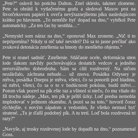
„Pete?“ oslovil ho potichu Dalton. Znel skleslo, takmer zlomene.
Pete sa obrátil k vytlačenému grafu a sledoval Maxov prst na
štvorčekovom papieri k oveľa nevýraznejšiemu píku nasledujúcom
krátko po hlavnom. „To nemôže byť dopad na dno,“ vyhŕkol Pete
automaticky. „Za ten čas by nestihla…“
„Nemyslel som náraz na dno,“ oponoval Max zronene. „Nič ti to
nepripomína? Nikdy si nič také nevidel? Dá sa to jasne prečítať ako
zvuková detonácia zmrštenia sa hmoty do menšieho objemu.“
Pete si musel sadnúť. Zmrštenie. Stláčanie ocele, deformácia stien
lode tlakom navždy pochovávajúca desiatich vedcov a jedného
nerozvážneho dobrodruha. Sám sa cítil rozdrvený. Na ničom
nezáležalo, záchrana nebude… už znova. Posádka Odyssey je
mŕtva, posádka Dnepra je mŕtva, všetci, čo sa ponorili pod hladinu,
sú mŕtvi, všetci, čo sa o to v budúcnosti pokúsia, budú mŕtvi…
Potom však pozrel na pík ešte raz a všimol si niečo, čo mu vlialo do
žíl trochu nádeje. „Max, ten pík je príliš úzky. Loď predsa nemohla
implodovať v jedinom okamihu. A pozri sa na toto,“ hovoril čoraz
rýchlejšie, s novým zápalom a vedomím, že všetko nemusí byť
stratené. „Tu je ďalší podobný pík. A tu tretí. Loď bola rozdrvená tri
razy?“
„Navyše, aj trosky rozdrvenej lode by dopadli na dno,“ poznamenal
Goss.