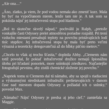
„Ale ona…“
„Áno, zlatko, ja viem, že pod vodou nemala ako zmeniť kurz. Mala
by byť na vypočítanom mieste, lenže tam nie je. A tak som sa
pokúsila nájsť jej infračervenú stopu pod hladinou.“
„Bol to skutočne skvelý nápad,“ pochválil ju Ralph, „pretože
vonkajšie časti Odyssey prelet atmosférou poriadne rozpálil. Pri trení
vzduchu miestami presahujú teploty na povrchu pristávajúcich lodí
tisíc stupňov. Jej infračervená stopa by mala byť preto veľmi
výrazná a teoreticky detegovateľná až do hĺbky päťsto metrov.“
„Chcelo to však aj trochu šťastia,“ doplnila Abby. „Clements nám
totiž povedal, že pokiaľ infračervené družice nemajú špionážnu
úlohu pri hľadaní ponoriek, more snímkujú zriedkavo. Najčastejšie
fotografujú pevninu, aby zistili chemické zloženie jej povrchu.“
„Napriek tomu si Clements dal tú námahu, aby sa spojil s riadiacimi
a výskumnými strediskami infradružíc prelietavajúcich v danom
čase nad miestom dopadu Odyssey a požiadal ich o snímky,“
povedal Max.
„Námahu? Nájsť Odyssey je predsa aj jeho cieľ,“ zamiešala sa
Maggie.