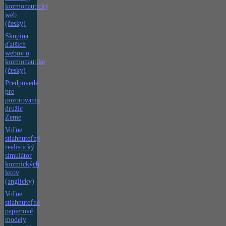
kozmonautický
web
(česky)
Skupina
ďalších
webov o
kozmonautike
(česky)
Predpovede
pre
pozorovania
družíc
Zeme
Voľne
stiahnuteľný
realistický
simulátor
kozmických
letov
(anglicky)
Voľne
stiahnuteľné
papierové
modely