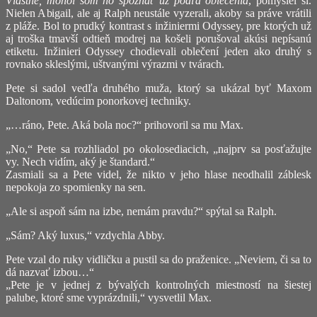
Vlastne, mohol som ho spoznať už podľa oblečenia
, pomyslel si.
Nielen Abigail, ale aj Ralph neustále vyzerali, akoby sa práve vrátili
z pláže. Bol to prudký kontrast s inžiniermi Odyssey, pre ktorých už
aj troška tmavší odtieň modrej na košeli porušoval akúsi nepísanú
etiketu. Inžinieri Odyssey chodievali oblečení jeden ako druhý s
rovnako skleslými, uštvanými výrazmi v tvárach.
Pete si sadol vedľa druhého muža, ktorý sa ukázal byť Maxom
Daltonom, vedúcim ponorkovej techniky.
„…ráno, Pete. Aká bola noc?“ prihovoril sa mu Max.
„No,“ Pete sa rozhliadol po okolosediacich, „najprv sa posťažujte
vy. Nech vidím, aký je štandard.“
Zasmiali sa a Pete videl, že nikto v jeho hlase neodhalil záblesk
nepokoja zo spomienky na sen.
„Ale si aspoň sám na izbe, nemám pravdu?“ spýtal sa Ralph.
„Sám? Aký luxus,“ vzdychla Abby.
Pete vzal do ruky vidličku a pustil sa do praženice. „Neviem, či sa to
dá nazvať izbou…“
„Pete je v jednej z bývalých kontrolných miestností na šiestej
palube, ktoré sme vyprázdnili,“ vysvetlil Max.