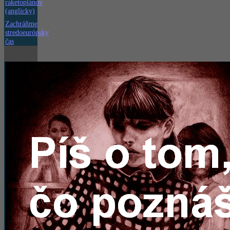
raketoplánov
(anglicky)
Zachráňme
stredoeurópsky
čas