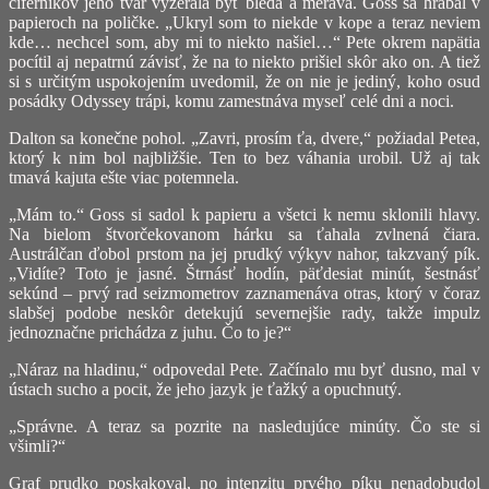
ciferníkov jeho tvár vyzerala byť bledá a meravá. Goss sa hrabal v
papieroch na poličke. „Ukryl som to niekde v kope a teraz neviem
kde… nechcel som, aby mi to niekto našiel…“ Pete okrem napätia
pocítil aj nepatrnú závisť, že na to niekto prišiel skôr ako on. A tiež
si s určitým uspokojením uvedomil, že on nie je jediný, koho osud
posádky Odyssey trápi, komu zamestnáva myseľ celé dni a noci.
Dalton sa konečne pohol. „Zavri, prosím ťa, dvere,“ požiadal Petea,
ktorý k nim bol najbližšie. Ten to bez váhania urobil. Už aj tak
tmavá kajuta ešte viac potemnela.
„Mám to.“ Goss si sadol k papieru a všetci k nemu sklonili hlavy.
Na bielom štvorčekovanom hárku sa ťahala zvlnená čiara.
Austrálčan ďobol prstom na jej prudký výkyv nahor, takzvaný pík.
„Vidíte? Toto je jasné. Štrnásť hodín, päťdesiat minút, šestnásť
sekúnd – prvý rad seizmometrov zaznamenáva otras, ktorý v čoraz
slabšej podobe neskôr detekujú severnejšie rady, takže impulz
jednoznačne prichádza z juhu. Čo to je?“
„Náraz na hladinu,“ odpovedal Pete. Začínalo mu byť dusno, mal v
ústach sucho a pocit, že jeho jazyk je ťažký a opuchnutý.
„Správne. A teraz sa pozrite na nasledujúce minúty. Čo ste si
všimli?“
Graf prudko poskakoval, no intenzitu prvého píku nenadobudol