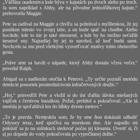
„Väčšina osadenstva lode býva v kajutách po dvoch alebo po troch.
Ja som napríklad s Abby, ale na pôvodne jednolôžkovej kajute,“
prehovorila Maggie.
Pete sa zadíval na Maggie a chvíľu sa pohrával s myšlienkou, že jej
ponúkne miesto vo svojej izbe, a on bude spať na chodbe. Alebo
hocikde, kde to nie je také stiesnené, a kde by ho možno neťažili
tiesnivé sny. Najradšej by jej to navrhol, až keď budú sami.
Nechcelo sa mu pred všetkými vysvetľovať motívy tohto obetavého
gesta.
„Práve sme sa bavili o nápade, ktorý Abby dostala včera večer,“
povedal Ralph.
Abigail sa s nadšením otočila k Peteovi. „Ty určite poznáš metódu
detekcie ponoriek prostredníctvom infračervených družíc.“
„Hej,“ prisvedčil Pete a vložil si do úst ďalšiu dávku miešaných
vajíčok s čerstvou bazalkou. Požul, prehltol a pokračoval: „Ale tá
metóda je spoľahlivá len do hĺbky dvesto metrov.“
„To je pravda. Nemyslela som, že by sme ňou dokázali odhaliť
Odyssey teraz, keď spočíva na morskom dne. Ale napadlo mi
pokúsiť sa ju na snímkach sledovať počas jej klesania. Overiť si, či
aj po dopade do vody pokračovala po vypočítanej dráhe.“