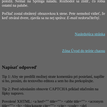
položil. Nemal na Springa náladu. Rozhodol sa zistiť, čo robia
ostatní na palube.
Počítač zostal obrátený obrazovkou k stene. Pete nemohol vidieť, že
keď otváral dvere, zjavila sa na nej správa:
E-mail nedoručiteľný
.
Nasledujúca stránka
Zóna Úvod do teórie chaosu
Napísať odpoveď
Tip 1: Aby ste predišli možnej strate komentára pri posielaní, napíšte
si ho, prosím, do textového editora a sem ho iba prekopírujte.
Tip 2: Pred odoslaním obnovte CAPTCHA príklad stlačením na
šípky napravo.
Povolené XHTML: <a href="" title=""> <abbr title=""> <acronym
title=""> <b> <blockquote cite=""> <cite> <code> <del