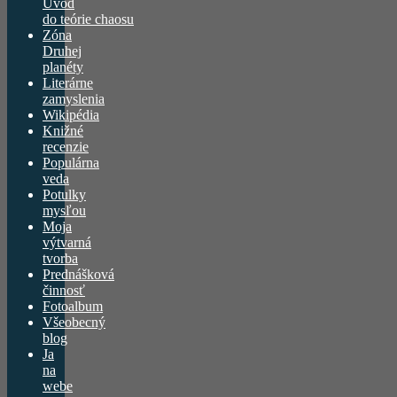
Úvod
do teórie chaosu
Zóna
Druhej
planéty
Literárne
zamyslenia
Wikipédia
Knižné
recenzie
Populárna
veda
Potulky
mysľou
Moja
výtvarná
tvorba
Prednášková
činnosť
Fotoalbum
Všeobecný
blog
Ja
na
webe