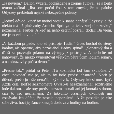
„Ja neviem,“ Dalton vyzeral podráždene a zrejme ľutoval, že s touto
témou začínal. „Iba som počul čosi v tom zmysle, že na palube
Odyssey prebiehali nejaké nebezpečné pokusy.“
„Jediný dôvod, ktorý by mohol viesť k snahe nenájsť Odyssey je, že
niekto má už plné zuby Arnieho Springa na televíznej obrazovke,“
poznamenal Forbes. A keď na neho ostatní pozreli, dodal: „Ja viem,
nie je to veľmi vtipné.“
„V každom prípade, toto sú prístroje, ľudia,“ Goss buchol do steny
kabíny, ale opatrne, aby nezasiahol žiadny spínač. „Sonarový tím a
ďalší sa pozerajú priamo na výstupy z prístrojov. A nechcite mi
nahovoriť, že niekto vymontoval všetkým pátrajúcim lodiam sonary,
a na obrazovky púšťa demo.“
„Presne tak,“ pridal sa Pete. „Tá kozmická loď tam skutočne…“
chcel povedať nie je, ale to by bolo predsa absurdné. Nech je
dôvod, prečo ju ešte nenašli, akýkoľvek, Odyssey kdesi musí byť.
Azda celá, keďže seizmometre UVAS-u nezaznamenali rozdrvenie
lode tlakom… ale ony predsa nezaznamenali ani jej kontakt s dnom,
čiže to nič neznamená. Za takýchto bizarných okolností mu
zostávalo len dúfať, že zostala neporušená. A že posádka je ešte
stále živá, hoci jej šance klesajú doslova z hodiny na hodinu.