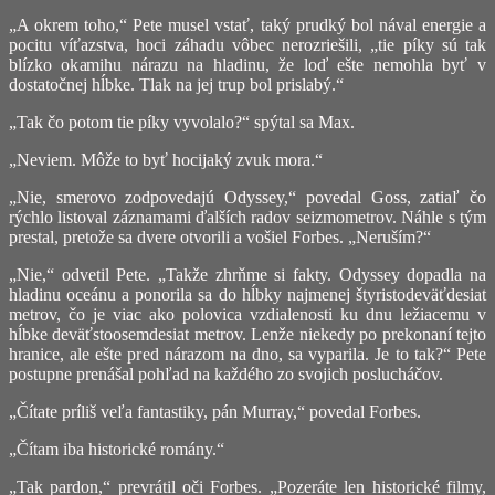
„A okrem toho,“ Pete musel vstať, taký prudký bol nával energie a
pocitu víťazstva, hoci záhadu vôbec nerozriešili, „tie píky sú tak
blízko okamihu nárazu na hladinu, že loď ešte nemohla byť v
dostatočnej hĺbke. Tlak na jej trup bol prislabý.“
„Tak čo potom tie píky vyvolalo?“ spýtal sa Max.
„Neviem. Môže to byť hocijaký zvuk mora.“
„Nie, smerovo zodpovedajú Odyssey,“ povedal Goss, zatiaľ čo
rýchlo listoval záznamami ďalších radov seizmometrov. Náhle s tým
prestal, pretože sa dvere otvorili a vošiel Forbes. „Neruším?“
„Nie,“ odvetil Pete. „Takže zhrňme si fakty. Odyssey dopadla na
hladinu oceánu a ponorila sa do hĺbky najmenej štyristodeväťdesiat
metrov, čo je viac ako polovica vzdialenosti ku dnu ležiacemu v
hĺbke deväťstoosemdesiat metrov. Lenže niekedy po prekonaní tejto
hranice, ale ešte pred nárazom na dno, sa vyparila. Je to tak?“ Pete
postupne prenášal pohľad na každého zo svojich poslucháčov.
„Čítate príliš veľa fantastiky, pán Murray,“ povedal Forbes.
„Čítam iba historické romány.“
„Tak pardon,“ prevrátil oči Forbes. „Pozeráte len historické filmy,