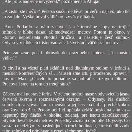
„Ale príliš nadšene nevyzeral,“ poznamenala Abigail.
„A zistili ste niečo?“ Pete sa snažil nedávať priveľmi najavo, ako ho
to zaujalo. Vyškraboval vidličkou zvyšky raňajok.
„Áno. Podarilo sa nám zachytiť jasné termálne stopy na trojici
snímok v hĺbke desať až stodvadsať metrov. Potom je okno, v
ktorom neprelietala vhodná družica, a nasleduje šesť snímok
Odyssey v hĺbkach tristodvadsať až štyristodeväťdesiat metrov.“
Pete zarazene pustil obrúsok do prázdneho taniera. „To musím
vidieť.“
O chvíľu sa všetci piati skláňali nad digitálnym stolom v jednej z
menších konferenčných sál. „Museli sme ich, prirodzene, upraviť,“
hovoril Max. „Chcelo to poriadne sa pohrať s rôznymi filtrami.
Pracovali sme na tom do tretej ráno.“
Zábery mali nepravé farby. V zelenomodrej mase vody svietila jasno
červená škvrna s rozmazanými okrajmi – Odyssey. Na ďalších
snímkach sa stávala čoraz menšou a jej červená farba prechádzala z
oranžovej do žlta. Peteov pohľad upútala zvlášť posledná snímka –
nepatrný žltý fliačik v okolitej zelenej, pre istotu zakrúžkovaný.
Štyristodeväťdesiat metrov. Posledný záznam o polohe Odyssey. Čo
sa stalo medzitým, v nasledujúcich troch hodinách, ktoré delili vznik
tejto snímky od priplávania prvej záchrannej lode?