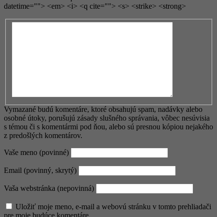
datetime=""> <em> <i> <q cite=""> <s> <strike> <strong>
Vymazané budú komentáre, ktoré obsahujú spam, nadávky alebo
osobné útoky, porušujú zásady slušného správania, vôbec nesúvisia
s témou či s komentármi pod ňou, alebo sú presnou kópiou nejakého
z predošlých komentárov.
Vaše meno (povinné)
Email (povinný, skrytý)
Vaša webstránka (nepovinná)
Uložiť moje meno, e-mail a webovú stránku v tomto prehliadači
pre moje budúce komentáre.