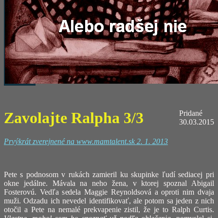
Zavolajte Ralpha 3/3
Pridané
30.03.2015
Prvýkrát zverejnené na www.mamtalent.sk 2. 1. 2013
Pete s podnosom v rukách zamieril ku skupinke ľudí sediacej pri
okne jedálne. Mávala na neho žena, v ktorej spoznal Abigail
Fosterovú. Vedľa sedela Maggie Reynoldsová a oproti nim dvaja
muži. Odzadu ich nevedel identifikovať, ale potom sa jeden z nich
otočil a Pete na nemalé prekvapenie zistil, že je to Ralph Curtis.