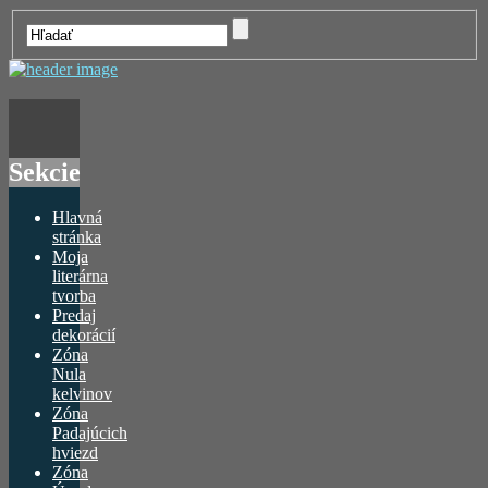
Sekcie
Hlavná
stránka
Moja
literárna
tvorba
Predaj
dekorácií
Zóna
Nula
kelvinov
Zóna
Padajúcich
hviezd
Zóna