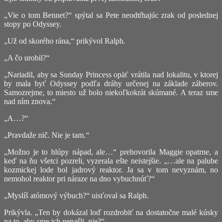
„Vie o tom Bennet?“ spýtal sa Pete neodtŕhajúc zrak od poslednej
stopy po Odyssey.
„Už od skorého rána,“ prikývol Ralph.
„A čo urobil?“
„Nariadil, aby sa Sunday Princess opäť vrátila nad lokalitu, v ktorej
by mala byť Odyssey podľa dráhy určenej na základe záberov.
Samozrejme, to miesto už bolo niekoľkokrát skúmané. A teraz sme
nad ním znova.“
„A…?“
„Pravdaže nič. Nie je tam.“
„Možno je to hlúpy nápad, ale…“ prehovorila Maggie opatrne, a
keď na ňu všetci pozreli, vyzerala ešte neistejšie. „…ale na palube
kozmickej lode bol jadrový reaktor. Ja sa v tom nevyznám, no
nemohol reaktor pri náraze na dno vybuchnúť?“
„Myslíš atómový výbuch?“ uisťoval sa Ralph.
Prikývla. „Ten by dokázal loď rozdrobiť na dostatočne malé kúsky
na to, aby sme ich nenašli, nie?“