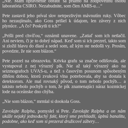
„Nie. Mám oprávnenie obrátiť sa priamo na zodpovednú osobu
laboratória CSIRO. Nezabudnite, som člen AMIS-u…“
Pete zastavil jeho príval slov netrpezlivým mávnutím ruky. Vôbec
ho nezaujímalo, ako Goss prišiel k údajom, len závery z nich
plynúce. „A čo? Poskytli ti ich?“
„Prišli pred chvíľou,“ oznámil unavene. „Zatiaľ som ich netlačil.
Ani neviem, či je to dobrý nápad. Keď som si ich prezrel, takto som
si zložil hlavu do dlaní a sedel som, až kým ste nedošli vy. Prosím,
povedzte, že nie som blázon.“
Pete pozrel na obrazovku. Krivka grafu sa značne odlišovala, ale
vystupoval z nej výrazný pík. Nie až taký výrazný ako na
seizmografoch UVAS-u, a tiež s časovým posunom spôsobeným
dlhšou dobou, ktorú zvuková vlna potrebovala, aby sa dostala k
detektorom. Ale mal rovnaký pôvod, o tom nebolo pochýb… a
takisto nebolo pochýb o tom, že pík znamenajúci náraz kozmickej
lode na oceánske dno chýba.
„Nie som blázon,“ mrmlal si dookola Goss.
Zavolajte Ralpha
, pomyslel si Pete.
Zavolajte Ralpha a on nám
ukáže nejaký jednoduchý fakt, ktorý sme prehliadli, úplnú banalitu,
podobne, ako keď som si prezeral družicové zábery…