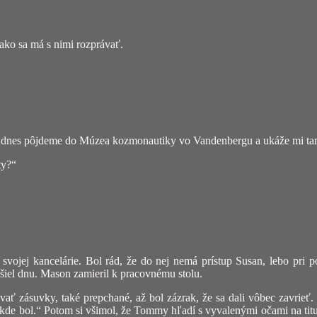
ako sa má s nimi rozprávať.
e dnes pôjdeme do Múzea kozmonautiky vo Vandenbergu a ukáže mi tam 
ty?“
ojej kancelárie. Bol rád, že do nej nemá prístup Susan, lebo pri p
šiel dnu. Mason zamieril k pracovnému stolu.
ať zásuvky, také prepchané, až bol zázrak, že sa dali vôbec zavrieť. 
iekde bol.“ Potom si všimol, že Tommy hľadí s vyvalenými očami na titu