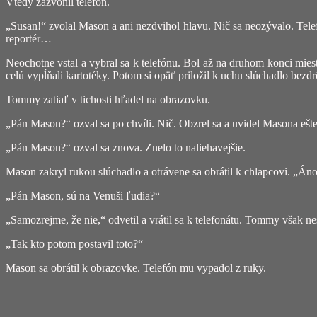
Vtedy zazvonil telefón.
„Susan!“ zvolal Mason a ani nezdvihol hlavu. Nič sa neozývalo. Tele
reportér…
Neochotne vstal a vybral sa k telefónu. Bol až na druhom konci mies
celú vypĺňali kartotéky. Potom si opäť priložil k uchu slúchadlo bezdr
Tommy zatiaľ v tichosti hľadel na obrazovku.
„Pán Mason?“ ozval sa po chvíli. Nič. Obzrel sa a uvidel Masona ešte 
„Pán Mason?“ ozval sa znova. Znelo to naliehavejšie.
Mason zakryl rukou slúchadlo a otrávene sa obrátil k chlapcovi. „Á
„Pán Mason, sú na Venuši ľudia?“
„Samozrejme, že nie,“ odvetil a vrátil sa k telefonátu. Tommy však ne
„Tak kto potom postavil toto?“
Mason sa obrátil k obrazovke. Telefón mu vypadol z ruky.