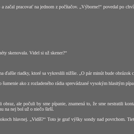
a začal pracovať na jednom z počítačov. „Výborne!“ povedal po chvíli.
éty skenovala. Videl si už skener?“
ďalšie riadky, ktoré sa vykreslili nižšie. „O pár minút bude obrázok 
lo šumenie ako z rozladeného rádia sprevádzané vysokým hlasitým píp
li obraz, ale počuli by sme pípanie, znamená to, že sme nestratili 
 na nej bol už o niečo širší.
h hlavnej. „Vidíš?“ Toto je graf výšky sondy nad povrchom. Tieto čí