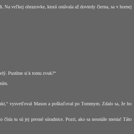
 Na veľkej obrazovke, ktorá ostávala až dovtedy čierna, sa v hornej
celý. Pustíme si k tomu zvuk?“
aním.
kontakt,“ vysvetľoval Mason a poškuľoval po Tommym. Zdalo sa, že ho
sla tu sú jej presné súradnice. Pozri, ako sa neustále menia! Táto