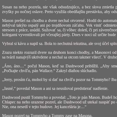
Susan na neho pozrela, nie však odsudzujúco, a bez slova zmietla 
zvyšky po nočnej oslave. Preto využila obedňajšiu prestávku, aby odst
Mason prešiel na chodbu a dvere nechal otvorené. Hodil do automat
nebýval takýto ospalý ani po trojdňovom záťahu. Vek viniť odmietol,
stresom z práce, usúdil. Sužovať sa, či vôbec doletí, či pri závereč
kolegami vyventilovali pri včerajšej párty. Dnes v noci už určite bude
Vybral si kávu a napil sa. Bola to nechutná tekutina, ale svoj účel spln
Zrazu niekto rozrazil dvere na druhom konci chodby, a Masonovi od
sa tváril nanajvýš ukrivdene a nechal sa otcom takmer vliecť. V druh
„Áno, áno…“ počul Mason, keď sa Dashwood priblížil. „Aby sme s
„Počkajte chvíľu, pán Wallace.“ Zakryl dlaňou slúchadlo.
„Jerry, prosím ťa, mohol by si dať na chvíľu pozor na Tommyho? Ib
„Jasné,“ povedal Mason a ani sa neusiloval predstierať nadšenie.
Dashwood pustil Tommyho a povedal: „Toto je pán Mason. Budeš ho p
Chlapec na neho urazene pozrel, ale Dashwood už utekal naspäť po
Nie, ona nesedí v tejto budove. Jej kancelária je…“
Mason pozrel na Tommyho a Tommy zase na Masona.