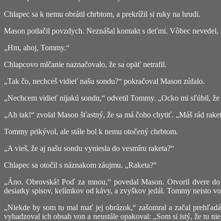
Chlapec sa k nemu obrátil chrbtom, a prekrížil si ruky na hrudi.
Mason potlačil povzdych. Neznášal kontakt s deťmi. Vôbec nevedel, 
„Hm, ahoj, Tommy.“
Chlapcovo mlčanie naznačovalo, že sa opäť netrafil.
„Tak čo, nechceš vidieť našu sondu?“ pokračoval Mason zúfalo.
„Nechcem vidieť nijakú sondu,“ odvetil Tommy. „Ocko mi sľúbil, ž
„Ah tak!“ zvolal Mason šťastný, že sa má čoho chytiť. „Máš rád rake
Tommy prikývol, ale stále bol k nemu otočený chrbtom.
„A vieš, že aj našu sondu vyniesla do vesmíru raketa?“
Chlapec sa otočil s náznakom záujmu. „Raketa?“
„Áno. Obrovská! Poď za mnou,“ povedal Mason. Otvoril dvere do sv
desiatky spisov, kelímkov od kávy, a zvyškov jedál. Tommy neisto vo
„Niekde by som tu mal mať jej obrázok,“ zašomral a začal prehľadáv
vyhadzoval ich obsah von a neustále opakoval: „Som si istý, že tu n