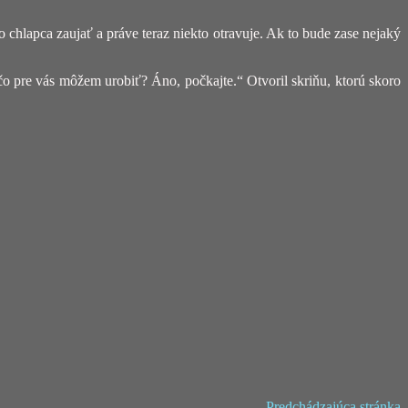
chlapca zaujať a práve teraz niekto otravuje. Ak to bude zase nejaký
čo pre vás môžem urobiť? Áno, počkajte.“ Otvoril skriňu, ktorú skoro
Predchádzajúca stránka