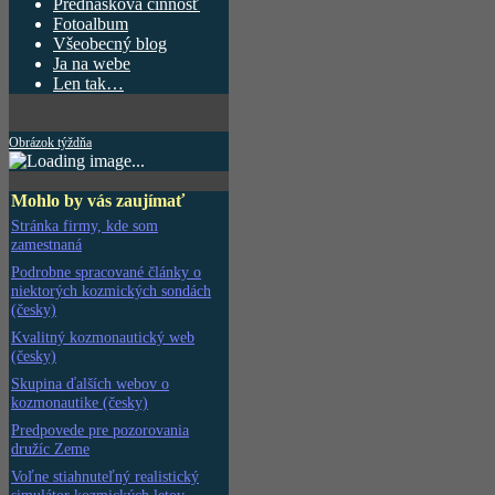
Prednášková činnosť
Fotoalbum
Všeobecný blog
Ja na webe
Len tak…
Obrázok týždňa
Mohlo by vás zaujímať
Stránka firmy, kde som
zamestnaná
Podrobne spracované články o
niektorých kozmických sondách
(česky)
Kvalitný kozmonautický web
(česky)
Skupina ďalších webov o
kozmonautike (česky)
Predpovede pre pozorovania
družíc Zeme
Voľne stiahnuteľný realistický