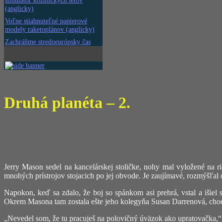
simulátor kozmických letov
(anglicky)
Voľne stiahnuteľné papierové
modely raketoplánov (anglicky)
Zachráňme stredoeurópsky čas
Druhá planéta – 2.
Jerry Mason sedel na kancelárskej stoličke, nohy mal vyložené na r
mnohých prístrojov stojacich po jej obvode. Je zaujímavé, rozmýšľal o
Napokon, keď sa zdalo, že boj so spánkom asi prehrá, vstal a išiel 
Okrem Masona tam zostala ešte jeho kolegyňa Susan Darrenová, chod
„Nevedel som, že tu pracuješ na polovičný úväzok ako upratovačka,“