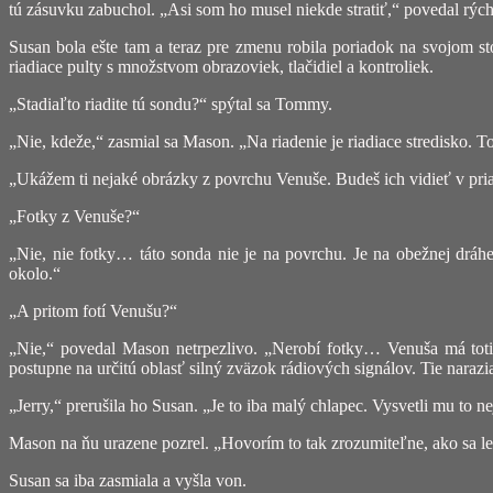
tú zásuvku zabuchol. „Asi som ho musel niekde stratiť,“ povedal rýc
Susan bola ešte tam a teraz pre zmenu robila poriadok na svojom st
riadiace pulty s množstvom obrazoviek, tlačidiel a kontroliek.
„Stadiaľto riadite tú sondu?“ spýtal sa Tommy.
„Nie, kdeže,“ zasmial sa Mason. „Na riadenie je riadiace stredisko. T
„Ukážem ti nejaké obrázky z povrchu Venuše. Budeš ich vidieť v pr
„Fotky z Venuše?“
„Nie, nie fotky… táto sonda nie je na povrchu. Je na obežnej dráhe
okolo.“
„A pritom fotí Venušu?“
„Nie,“ povedal Mason netrpezlivo. „Nerobí fotky… Venuša má toti
postupne na určitú oblasť silný zväzok rádiových signálov. Tie nara
„Jerry,“ prerušila ho Susan. „Je to iba malý chlapec. Vysvetli mu to n
Mason na ňu urazene pozrel. „Hovorím to tak zrozumiteľne, ako sa le
Susan sa iba zasmiala a vyšla von.