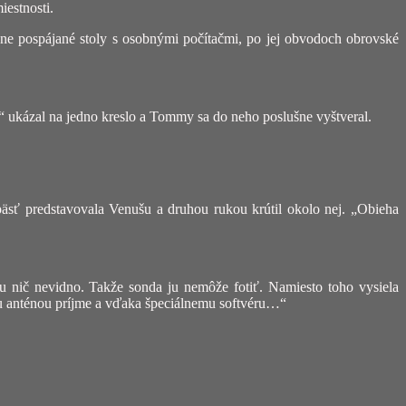
iestnosti.
ôzne pospájané stoly s osobnými počítačmi, po jej obvodoch obrovské
em,“ ukázal na jedno kreslo a Tommy sa do neho poslušne vyštveral.
 päsť predstavovala Venušu a druhou rukou krútil okolo nej. „Obieha
 nič nevidno. Takže sonda ju nemôže fotiť. Namiesto toho vysiela
kou anténou príjme a vďaka špeciálnemu softvéru…“