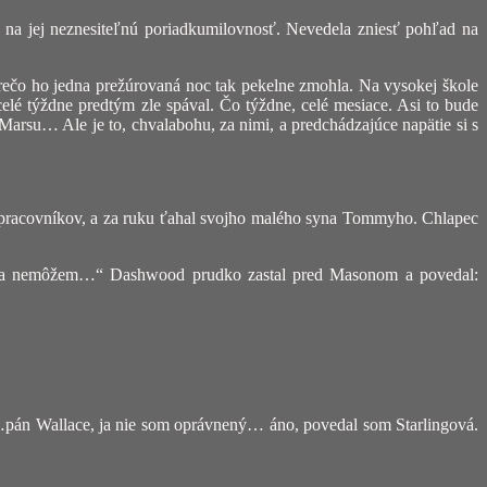
ž na jej neznesiteľnú poriadkumilovnosť. Nevedela zniesť pohľad na
rečo ho jedna prežúrovaná noc tak pekelne zmohla. Na vysokej škole
celé týždne predtým zle spával. Čo týždne, celé mesiace. Asi to bude
 Marsu… Ale je to, chvalabohu, za nimi, a predchádzajúce napätie si s
z pracovníkov, a za ruku ťahal svojho malého syna Tommyho. Chlapec
ie, ja nemôžem…“ Dashwood prudko zastal pred Masonom a povedal:
…pán Wallace, ja nie som oprávnený… áno, povedal som Starlingová.