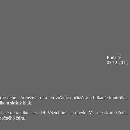
Pridané
03.12.2015
e ticho. Prerušovalo ho len vrčanie počítačov a blikanie kontroliek
elkom slušný hluk.
ale teraz nikto nesedel. Všetci boli na obede. Vlastne skoro všetci.
 nočného žúru.