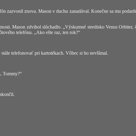
fón zazvonil znova. Mason v duchu zanadával. Konečne sa mu podarilo 
tnosti. Mason zdvihol slúchadlo. „Výskumné stredisko Venus Orbiter, 
ôtového telefónu. „Ako ešte raz, ten rok?“
stále telefonovať pri kartotékach. Vôbec si ho nevšímal.
no, Tommy?“
skončil.