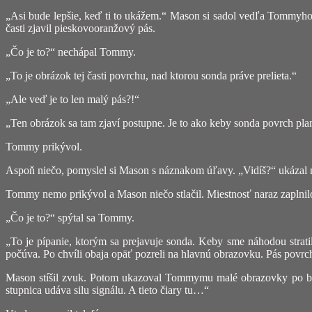
„Asi bude lepšie, keď ti to ukážem.“ Mason si sadol vedľa Tommyho 
časti zjavil pieskovooranžový pás.
„Čo je to?“ nechápal Tommy.
„To je obrázok tej časti povrchu, nad ktorou sonda práve prelieta.“
„Ale veď je to len malý pás?!“
„Ten obrázok sa tam zjaví postupne. Je to ako keby sonda povrch plan
Tommy prikývol.
Aspoň niečo, pomyslel si Mason s náznakom úľavy. „Vidíš?“ ukázal na 
Tommy nemo prikývol a Mason niečo stlačil. Miestnosť naraz zaplni
„Čo je to?“ spýtal sa Tommy.
„To je pípanie, ktorým sa prejavuje sonda. Keby sme náhodou strati
počúva. Po chvíli obaja opäť pozreli na hlavnú obrazovku. Pás povrchu
Mason stíšil zvuk. Potom ukazoval Tommymu malé obrazovky po bokoc
stupnica udáva silu signálu. A tieto čiary tu…“