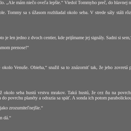
hlo. „Ale mám niečo oveľa lepšie.“ Viedol Tommyho preč, do hlavnej m
ole. Tommy sa s úžasom rozhliadal okolo seba. V strede sály stáli r
oto je len jedno z dvoch centier, kde prijímame jej signály. Sadni si s
iamom prenose!“
 okolo Venuše. Obieha,“ snažil sa to znázorniť tak, že jeho zovretá
ž okolo seba hustú vrstvu mrakov. Takú hustú, že cez ňu na povrchu
zia do povrchu planéty a odrazia sa späť. A sonda ich potom parabolic
ejako zrozumiteľnejšie.“
n dá.“