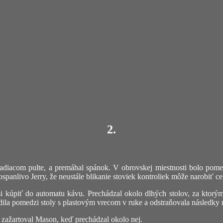
2.
iadiacom pulte, a premáhal spánok. V obrovskej miestnosti bolo pomern
spanlivo Jerry, že neustále blikanie stoviek kontroliek môže narobiť c
si kúpiť do automatu kávu. Prechádzal okolo dlhých stolov, za ktorými 
ila pomedzi stoly s plastovým vrecom v ruke a odstraňovala následky
 zažartoval Mason, keď prechádzal okolo nej.