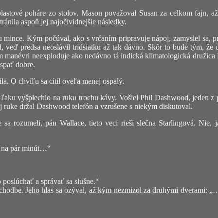
plastové poháre zo stolov. Mason považoval Susan za celkom fajn, a
ránila aspoň jej najočividnejšie následky.
u mince. Kým počúval, ako s vrčaním pripravuje nápoj, zamyslel sa, p
 veď predsa neoslávil tridsiatku až tak dávno. Skôr to bude tým, že 
nom manévri neexploduje ako nedávno tá indická klimatologická družica
 spať dobre.
ila. O chvíľu sa cítil oveľa menej ospalý.
 ľaku vyšplechlo na ruku trochu kávy. Vošiel Phil Dashwood, jeden 
ej ruke držal Dashwood telefón a vzrušene s niekým diskutoval.
a rozumeli, pán Wallace, tieto veci rieši slečna Starlingová. N
a na pár minút…“
oslúchať a správať sa slušne.“
 chodbe. Jeho hlas sa ozýval, až kým nezmizol za druhými dverami: „