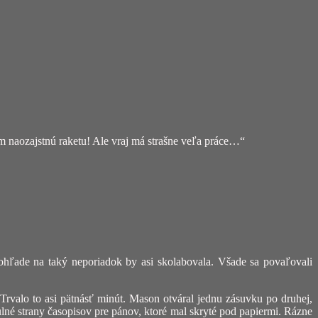
naozajstnú raketu! Ale vraj má strašne veľa práce…“
ohľade na taký neporiadok by asi skolabovala. Všade sa povaľovali
Trvalo to asi pätnásť minút. Mason otváral jednu zásuvku po druhej,
lné strany časopisov pre pánov, ktoré mal skryté pod papiermi. Rázne