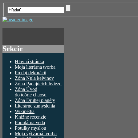
Sekcie
Hlavná stránka
Moja literárna tvorba
Predaj dekorácií
Zóna Nula kelvinov
Zóna Padajúcich hviezd
Zóna Úvod
do teórie chaosu
Zóna Druhej planéty
Literárne zamyslenia
Wikipédia
Knižné recenzie
Populárna veda
Potulky mysľou
Moja výtvarná tvorba