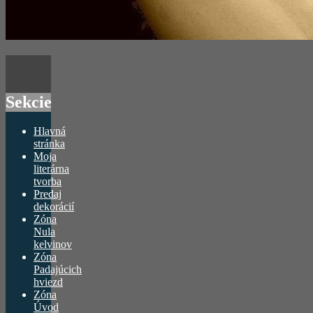
Sekcie
Hlavná
stránka
Moja
literárna
tvorba
Predaj
dekorácií
Zóna
Nula
kelvinov
Zóna
Padajúcich
hviezd
Zóna
Úvod