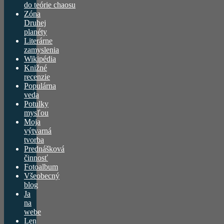
do teórie chaosu
Zóna
Druhej
planéty
Literárne
zamyslenia
Wikipédia
Knižné
recenzie
Populárna
veda
Potulky
mysľou
Moja
výtvarná
tvorba
Prednášková
činnosť
Fotoalbum
Všeobecný
blog
Ja
na
webe
Len