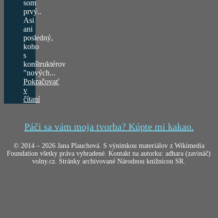
som
prvý..
Asi
ani
posledný,
koho
s
konštruktérov
"nových...
Pokračovať
v
čítaní
Páči sa vám moja tvorba? Kúpte mi kakao.
© 2014 – 2026 Jana Plauchová. S výnimkou materiálov z Wikimedia
Foundation všetky práva vyhradené. Kontakt na autorku: adhara (zavináč)
volny.cz. Stránky archivované Národnou knižnicou SR.