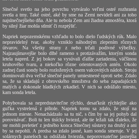
Slnečné svetlo na jeho povrchu vytváralo veľmi ostré rozhrania
svetla a tmy. Také ostré, aké by sme na Zemi nevideli ani za toho
najslnečnejšieho dňa. Ale tu nebola Zem ani žiadna atmosféra, ktorá
by silný žiar mohla stlmiť či rozptýliť.
Napriek nepozemskému vzhľadu to bolo dielo ľudských rúk. Malo
nepravidelný tvar, akoby vzniklo náhodným zlepením rôznych
útvarov. Na všetky strany z neho trčali podivné výbežky.
Najzaujímavejšie bolo dlhé rameno s protizávažím, ktorým sonda
letela napred. Z jej bokov sa vysúvali ďalšie zariadenia, väčšinou
kruhového tvaru, a niekoľko rôzne orientovaných antén. Okolo
zadnej časti sondy bolo rozložených osem valcovitých nádob. Stroju
dominovali dva veľké slnečné panely umiestnené oproti sebe. Zdalo
sa, že sa skladajú z obrovského množstva do seba zapadajúcich
malých a dokonale hladkých zrkadiel. V nich sa odrážalo miesto,
kam sonda letela.
Pohybovala sa nepredstaviteľne rýchlo, desaťkrát rýchlejšie ako
guľka vystrelená z pištole. Napriek tomu sa zdalo, že stojí na
jednom mieste. Nenachádzalo sa tu nič, s čím by sa jej pohyb dal
porovnávať. Boli tu len tisícky hviezd, ale tie ležali tak ďaleko, že
ste mohli preletieť z jedného konca Slnečnej sústavy na druhý a ani
by sa nepohli. A predsa sa zdalo jasné, kam sonda smeruje. V jej
solárnych paneloch sa odrážala hviezda, neporovnateľne jasnejšia