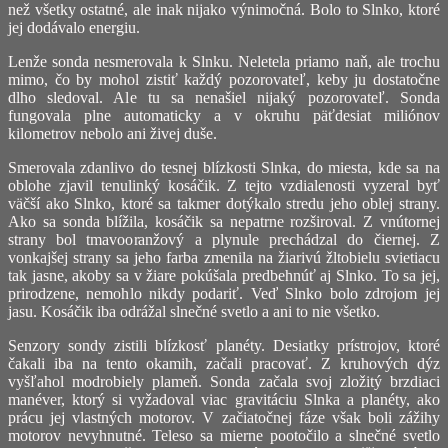
než všetky ostatné, ale inak nijako výnimočná. Bolo to Slnko, ktoré
jej dodávalo energiu.
Lenže sonda nesmerovala k Slnku. Neletela priamo naň, ale trochu
mimo, čo by mohol zistiť každý pozorovateľ, keby ju dostatočne
dlho sledoval. Ale tu sa nenašiel nijaký pozorovateľ. Sonda
fungovala plne automaticky a v okruhu päťdesiat miliónov
kilometrov nebolo ani živej duše.
Smerovala zdanlivo do tesnej blízkosti Slnka, do miesta, kde sa na
oblohe zjavil tenulinký kosáčik. Z tejto vzdialenosti vyzeral byť
väčší ako Slnko, ktoré sa takmer dotýkalo stredu jeho oblej strany.
Ako sa sonda blížila, kosáčik sa nepatrne rozširoval. Z vnútornej
strany bol tmavooranžový a plynule prechádzal do čiernej. Z
vonkajšej strany sa jeho farba zmenila na žiarivú žltobielu svietiacu
tak jasne, akoby sa v žiare pokúšala predbehnúť aj Slnko. To sa jej,
prirodzene, nemohlo nikdy podariť. Veď Slnko bolo zdrojom jej
jasu. Kosáčik iba odrážal slnečné svetlo a ani to nie všetko.
Senzory sondy zistili blízkosť planéty. Desiatky prístrojov, ktoré
čakali iba na tento okamih, začali pracovať. Z kruhových dýz
vyšľahol modrobiely plameň. Sonda začala svoj zložitý brzdiaci
manéver, ktorý si vyžadoval viac gravitáciu Slnka a planéty, ako
prácu jej vlastných motorov. V začiatočnej fáze však boli zážihy
motorov nevyhnutné. Teleso sa mierne pootočilo a slnečné svetlo