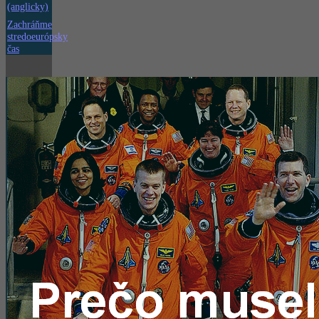
(anglicky)
Zachráňme
stredoeurópsky
čas