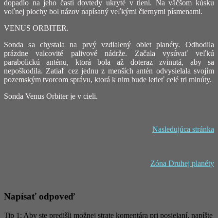
dopadlo na jeho časti dovtedy ukryté v tieni. Na väčšom kúsku
voľnej plochy bol názov napísaný veľkými čiernymi písmenami.
VENUS ORBITER.
Sonda sa chystala na prvý vzdialený oblet planéty. Odhodila
prázdne valcovité palivové nádrže. Začala vysúvať veľkú
parabolickú anténu, ktorá bola až doteraz zvinutá, aby sa
nepoškodila. Zatiaľ cez jednu z menších antén odvysielala svojím
pozemským tvorcom správu, ktorá k nim bude letieť celé tri minúty.
Sonda Venus Orbiter je v cieli.
Nasledujúca stránka
Zóna Druhej planéty
Napísať odpoveď
Tip 1: Aby ste predišli možnej strate komentára pri posielaní, napíšte