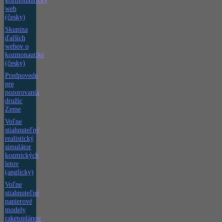
kozmonautický
web
(česky)
Skupina
ďalších
webov o
kozmonautike
(česky)
Predpovede
pre
pozorovania
družíc
Zeme
Voľne
stiahnuteľný
realistický
simulátor
kozmických
letov
(anglicky)
Voľne
stiahnuteľné
papierové
modely
raketoplánov