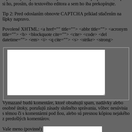
si ho, prosím, do textového editora a sem ho iba prekopírujte.
Tip 2: Pred odoslaním obnovte CAPTCHA príklad stlačením na
šípky napravo.
Povolené XHTML: <a href="" title=""> <abbr title=""> <acronym
title=""> <b> <blockquote cite=""> <cite> <code> <del
datetime=""> <em> <i> <q cite=""> <s> <strike> <strong>
Vymazané budú komentáre, ktoré obsahujú spam, nadávky alebo
osobné útoky, porušujú zásady slušného správania, vôbec nesúvisia
s témou či s komentármi pod ňou, alebo sú presnou kópiou nejakého
z predošlých komentárov.
Vaše meno (povinné)