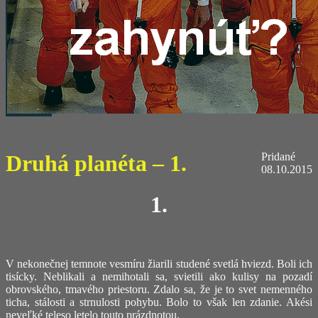
Druhá planéta – 1.
Pridané
08.10.2015
1.
V nekonečnej temnote vesmíru žiarili studené svetlá hviezd. Boli ich
tisícky. Neblikali a nemihotali sa, svietili ako kulisy na pozadí
obrovského, tmavého priestoru. Zdalo sa, že je to svet nemenného
ticha, stálosti a strnulosti pohybu. Bolo to však len zdanie. Akési
neveľké teleso letelo touto prázdnotou.