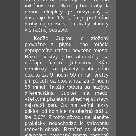
miliónov km. Sklon jeho dráhy k
rovine ekliptiky je nevýrazný a
dosahuje len 1,3 °, čo je po Uráne
druhý najmenší sklon dráhy planéty
v slnečnej sústave.
Keďže Jupiter je zložený
prevažne z plynu, jeho rotácia
nepripomína rotáciu pevného telesa.
Rôzne vrstvy jeho atmosféry sa
otáčajú rôznou rýchlosťou. Kým
rovníkový pás planéty urobí jednu
otočku za 9 hodín 50 minút, vrstvy
pri póloch sa otočia raz za 9 hodín
56 minút. Takáto rotácia sa nazýva
diferenciálna. Jupiter má medzi
všetkými planétami slnečnej sústavy
najkratší deň. Os má veľmi nízky
odklon od kolmice na obežnú dráhu,
iba 3,07°. Z tohto dôvodu na planéte
prakticky nedochádza k striedaniu
ročných období. Rotačná os planéty
vykonáva precesný pohyb podobný