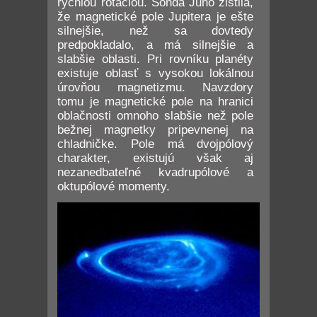
rýchlou rotáciou. Sonda Juno zistila,
že magnetické pole Jupitera je ešte
silnejšie, než sa dovtedy
predpokladalo, a má silnejšie a
slabšie oblasti. Pri rovníku planéty
existuje oblasť s vysokou lokálnou
úrovňou magnetizmu. Navzdory
tomu je magnetické pole na hranici
oblačnosti omnoho slabšie než pole
bežnej magnetky pripevnenej na
chladničke. Pole má dvojpólový
charakter, existujú však aj
nezanedbateľné kvadrupólové a
oktupólové momenty.