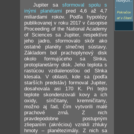
"nových..
Jupiter sa
sformoval spolu s
.
inými planétami
pred 4,6 až 4,7
Pokračov
miliardami rokov. Podľa hypotézy
ať v čítaní
publikovanej v roku 2017 v časopise
Proceeding of the National Academy
of Sciences sa Jupiter, respektíve
jeho jadro, sformovalo skôr ako
ostatné planéty slnečnej sústavy.
Základom bol prachoplynový disk
okolo formujúceho sa Slnka,
protoplanetárny disk. Jeho teplota s
rastúcou vzdialenosťou od Slnka
klesala. V oblasti, kde sa (podľa
starších predstáv) formoval Jupiter,
dosahovala asi 170 K. Pri tejto
teplote skondenzovali kovy a ich
oxidy, síričitany, kremničitany,
možno aj ľad, čím vytvorili malé
prachové zrná. Z nich
pravdepodobne postupným
zliepaním (akréciou) vznikli zhluky
hmoty – planétezimály. Z nich sa