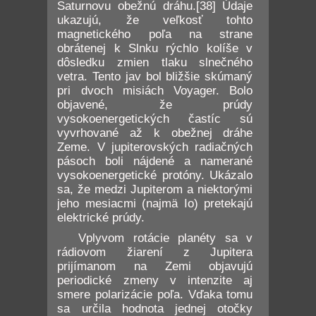
Saturnovu obežnú dráhu.[38] Údaje
ukazujú, že veľkosť tohto
magnetického poľa na strane
obrátenej k Slnku rýchlo kolíše v
dôsledku zmien tlaku slnečného
vetra. Tento jav bol bližšie skúmaný
pri dvoch misiách Voyager. Bolo
objavené, že prúdy
vysokoenergetických častíc sú
vyvrhované až k obežnej dráhe
Zeme. V jupiterovských radiačných
pásoch boli nájdené a namerané
vysokoenergetické protóny. Ukázalo
sa, že medzi Jupiterom a niektorými
jeho mesiacmi (najmä Io) pretekajú
elektrické prúdy.
Vplyvom rotácie planéty sa v
rádiovom žiarení z Jupitera
prijímanom na Zemi objavujú
periodické zmeny v intenzite aj
smere polarizácie poľa. Vďaka tomu
sa určila hodnota jednej otočky