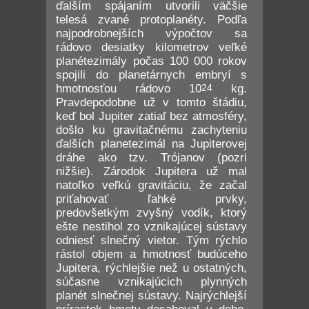
ďalším spájaním utvorili väčšie
telesá zvané protoplanéty. Podľa
najpodrobnejších výpočtov sa
rádovo desiatky kilometrov veľké
planétezimály počas 100 000 rokov
spojili do planetárnych embryí s
hmotnosťou rádovo 10
24
kg.
Pravdepodobne už v tomto štádiu,
keď bol Jupiter zatiaľ bez atmosféry,
došlo ku gravitačnému zachyteniu
ďalších planetezimál na Jupiterovej
dráhe ako tzv. Trójanov (pozri
nižšie). Zárodok Jupitera už mal
natoľko veľkú gravitáciu, že začal
priťahovať ľahké prvky,
predovšetkým zvyšný vodík, ktorý
ešte nestihol zo vznikajúcej sústavy
odniesť slnečný vietor. Tým rýchlo
rástol objem a hmotnosť budúceho
Jupitera, rýchlejšie než u ostatných,
súčasne vznikajúcich plynných
planét slnečnej sústavy. Najrýchlejší