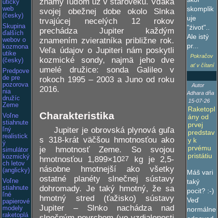
známy ľuďom už v staroveku. Vďaka
utický
skomplik
web
svojej obežnej dobe okolo Slnka
(česky)
uje
trvajúcej necelých 12 rokov
Skupina
"źivot"..
prechádza Jupiter každým
ďalších
Ale istý
znamením zvieratníka približne rok.
webov o
pr...
kozmona
Veľa údajov o Jupiteri nám poskytli
utike
Pokračov
kozmické sondy, najmä jeho dve
(česky)
ať v čítaní
umelé družice: sonda Galileo v
Predpove
de pre
rokoch 1995 – 2003 a Juno od roku
pozorova
Autor
2016.
nia
Adhara dňa
družíc
15-07-26
Zeme
Raketopl
Charakteristika
Voľne
ány od
stiahnute
prvej
Jupiter je obrovská plynová guľa
ľný
predstav
realistick
s 318-krát väčšou hmotnosťou ako
y k
ý
prvému
je hmotnosť Zeme. So svojou
simulátor
pristátiu
kozmický
hmotnosťou 1,899×10
27
kg je 2,5-
ch letov
násobne hmotnejší ako všetky
(anglicky)
Máš vari
ostatné planéty slnečnej sústavy
Voľne
taký
dohromady. Je taký hmotný, že sa
stiahnute
pocit? :-)
ľné
hmotný stred (ťažisko) sústavy
Veď
papierové
Jupiter – Slnko nachádza nad
modely
normálne
raketoplá
slnečným povrchom (vo vzdialenosti