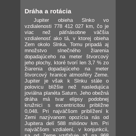
Dráha a rotácia
Jupiter obieha Slnko vo
vzdialenosti 778 412 027 km, čo je
viac než päťnásobne väčšia
vzdialenosť ako tá, v ktorej obieha
Zem okolo Slnka. Tomu pripadá aj
množstvo slnečného žiarenia
dopadajúceho na meter štvorcový
jeho plochy, ktoré tvorí len 3,7 % zo
žiarenia dopadajúceho na meter
štvorcový hranice atmosféry Zeme.
Jupiter je však k Slnku stále o
polovicu bližšie než nasledujúca
joviálna planéta Saturn. Jeho obežná
dráha má tvar elipsy podobnej
kružnici s excentricitou približne
0,048. Pri najväčšom priblížení k
Zemi nazývanom opozícia nás od
Jupitera delí 588 miliónov km. Pri
najväčšom vzdialení, v konjunkcii,
sa od Zeme vzďaľuje až na 968