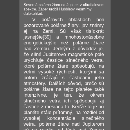
Severná polárna žiara na Jupiteri v ultrafialovom
spektre. Záber urobil Hubbleov vesmírny
ďalekohľad.
V polárnych oblastiach boli
pozorované polárne žiary, jav známy
aj na Zemi. Sú však tisíckrát
jasnejšie[39] a mnohostonásobne
energetickejšie než polárne žiare
nad Zemou. Jedným z dôvodov je,
že silné Jupiterovo magnetické pole
urýchľuje častice slnečného vetra,
ktoré polárne žiare spôsobujú, na
veľmi vysoké rýchlosti, ktorými sa
potom zrážajú s časticami jeho
atmosféry. Ďalších dôvod, prečo sú
polárne žiare na tejto planéte také
intenzívne, je ten, že okrem
slnečného vetra ich spôsobujú aj
častice z mesiaca Io. Keďže Io je pri
planéte stále prítomný, na rozdiel od
vysokej koncentrácie slnečného
vetra, polárne žiare nad Jupiterom
sú na rozdiel od tých nad Zemou