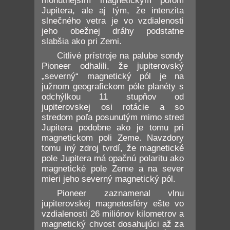
mohutnejším magnetickým poľom
Jupitera, ale aj tým, že intenzita
slnečného vetra je vo vzdialenosti
jeho obežnej dráhy podstatne
slabšia ako pri Zemi.
Citlivé prístroje na palube sondy
Pioneer odhalili, že jupiterovský
„severný“ magnetický pól je na
južnom geografickom póle planéty s
odchýlkou 11 stupňov od
jupiterovskej osi rotácie a so
stredom poľa posunutým mimo stred
Jupitera podobne ako je tomu pri
magnetickom poli Zeme. Navzdory
tomu iný zdroj tvrdí, že magnetické
pole Jupitera má opačnú polaritu ako
magnetické pole Zeme a na sever
mieri jeho severný magnetický pól.
Pioneer zaznamenal vlnu
jupiterovskej magnetosféry ešte vo
vzdialenosti 26 miliónov kilometrov a
magnetický chvost dosahujúci až za