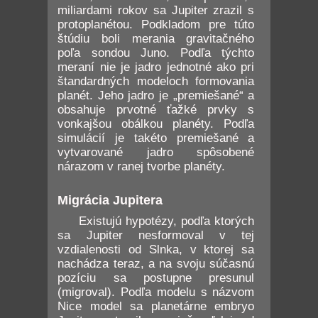
miliardami rokov sa Jupiter zrazil s
protoplanétou. Podkladom pre túto
štúdiu boli merania gravitačného
poľa sondou Juno. Podľa týchto
meraní nie je jadro jednotné ako pri
štandardných modeloch formovania
planét. Jeho jadro je „premiešané“ a
obsahuje prvotné ťažké prvky s
vonkajšou obálkou planéty. Podľa
simulácií je takéto premiešané a
vytvarované jadro spôsobené
nárazom v ranej tvorbe planéty.
Migrácia Jupitera
Existujú hypotézy, podľa ktorých
sa Jupiter nesformoval v tej
vzdialenosti od Slnka, v ktorej sa
nachádza teraz, a na svoju súčasnú
pozíciu sa postupne presunul
(migroval). Podľa modelu s názvom
Nice model sa planetárne embryo