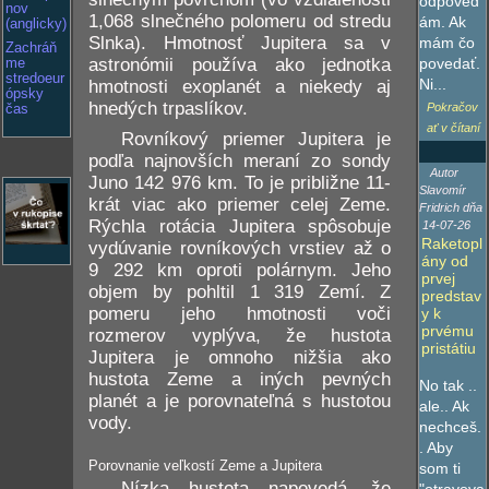
odpoved
nov
1,068 slnečného polomeru od stredu
ám. Ak
(anglicky)
Slnka). Hmotnosť Jupitera sa v
mám čo
Zachráň
povedať.
astronómii používa ako jednotka
me
stredoeur
Ni...
hmotnosti exoplanét a niekedy aj
ópsky
hnedých trpaslíkov.
Pokračov
čas
ať v čítaní
Rovníkový priemer Jupitera je
podľa najnovších meraní zo sondy
Autor
Juno 142 976 km. To je približne 11-
Slavomír
krát viac ako priemer celej Zeme.
Fridrich dňa
Rýchla rotácia Jupitera spôsobuje
14-07-26
Raketopl
vydúvanie rovníkových vrstiev až o
ány od
9 292 km oproti polárnym. Jeho
prvej
objem by pohltil 1 319 Zemí. Z
predstav
pomeru jeho hmotnosti voči
y k
prvému
rozmerov vyplýva, že hustota
pristátiu
Jupitera je omnoho nižšia ako
hustota Zeme a iných pevných
No tak ..
planét a je porovnateľná s hustotou
ale.. Ak
vody.
nechceš.
. Aby
Porovnanie veľkostí Zeme a Jupitera
som ti
Nízka hustota napovedá, že