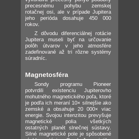
precesnému pohybu zemskej
rotačnej osi, ale v prípade Jupitera
jeho perióda dosahuje 450 000
rokov.
Z dôvodu diferenciálnej rotácie
Jupitera museli byť na určovanie
polôh útvarov v jeho atmosfére
zadefinované až tri rôzne systémy
súradníc.
Magnetosféra
Sondy programu Pioneer
potvrdili existenciu Jupiterovho
mohutného magnetického poľa, ktoré
je podľa ich meraní 10× silnejšie ako
zemské a obsahuje 20 000× viac
energie. Svojou intenzitou prevyšuje
magnetické polia všetkých
ostatných planét slnečnej sústavy.
Silné magnetické pole je spôsobené