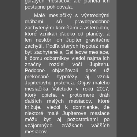
guľatých mesiacov, ale planéta ich
postupne pohlcovala.
Malé mesiačiky s výstrednými
dráhami sú pravdepodobne
zachytenými kométami a asteroidmi,
ktoré vznikali ďaleko od planéty, a
len neskôr ich Jupiter gravitačne
zachytil. Podľa starých hypotéz mali
byť zachytené aj Galileove mesiace,
k čomu odborníkov viedol najmä ich
značný rozdiel voči Jupiteru.
Podobne objasňovali dnes už
prekonané hypotézy aj vznik
Jupiterovho prstenca. Objav malého
mesiačika Valetudo v roku 2017,
ktorý obieha v protismere dráh
ďalších malých mesiacov, ktoré
križuje, viedol k domnienke, že
niektoré malé Jupiterove mesiace
môžu byť aj pozostatkami po
vzájomných zrážkach väčších
mesiacov.