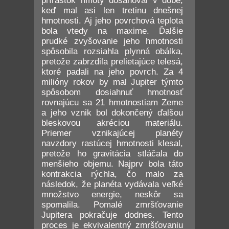
prírastok hmoty dosahoval v dobe,
keď mal asi len tretinu dnešnej
hmotnosti. Aj jeho povrchová teplota
bola vtedy na maxime. Ďalšie
prudké zvyšovanie jeho hmotnosti
spôsobila rozsiahla plynná obálka,
pretože zabrzdila prelietajúce telesá,
ktoré padali na jeho povrch. Za 4
milióny rokov by mal Jupiter týmto
spôsobom dosiahnuť hmotnosť
rovnajúcu sa 21 hmotnostiam Zeme
a jeho vznik bol dokončený ďalšou
bleskovou akréciou materiálu.
Priemer vznikajúcej planéty
navzdory rastúcej hmotnosti klesal,
pretože ho gravitácia stláčala do
menšieho objemu. Najprv bola táto
kontrakcia rýchla, čo malo za
následok, že planéta vydávala veľké
množstvo energie, neskôr sa
spomalila. Pomalé zmršťovanie
Jupitera pokračuje dodnes. Tento
proces je ekvivalentný zmršťovaniu