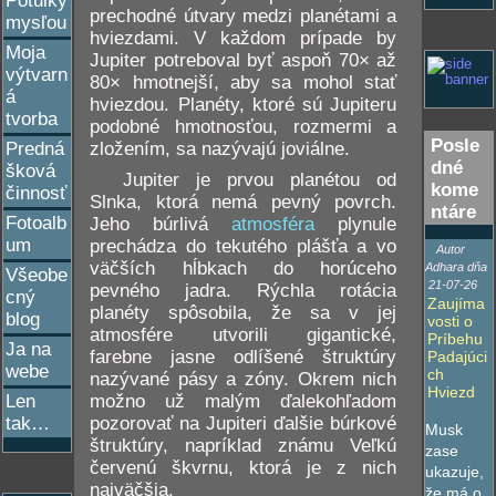
Potulky
prechodné útvary medzi planétami a
mysľou
hviezdami. V každom prípade by
Moja
Jupiter potreboval byť aspoň 70× až
výtvarn
80× hmotnejší, aby sa mohol stať
á
hviezdou. Planéty, ktoré sú Jupiteru
tvorba
podobné hmotnosťou, rozmermi a
Posle
zložením, sa nazývajú joviálne.
Predná
dné
šková
Jupiter je prvou planétou od
kome
činnosť
Slnka, ktorá nemá pevný povrch.
ntáre
Fotoalb
Jeho búrlivá
atmosféra
plynule
um
prechádza do tekutého plášťa a vo
Autor
väčších hĺbkach do horúceho
Adhara dňa
Všeobe
21-07-26
pevného jadra. Rýchla rotácia
cný
Zaujíma
planéty spôsobila, že sa v jej
blog
vosti o
atmosfére utvorili gigantické,
Príbehu
Ja na
farebne jasne odlíšené štruktúry
Padajúci
webe
ch
nazývané pásy a zóny. Okrem nich
Hviezd
Len
možno už malým ďalekohľadom
tak…
pozorovať na Jupiteri ďalšie búrkové
Musk
štruktúry, napríklad známu Veľkú
zase
červenú škvrnu, ktorá je z nich
ukazuje,
najväčšia.
že má o