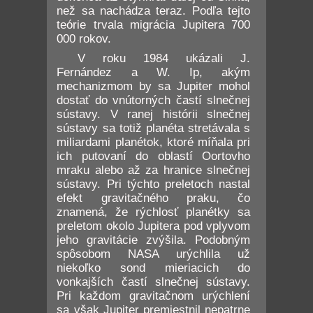
než sa nachádza teraz. Podľa tejto
teórie trvala migrácia Jupitera 700
000 rokov.
V roku 1984 ukázali J.
Fernández a W. Ip, akým
mechanizmom by sa Jupiter mohol
dostať do vnútorných častí slnečnej
sústavy. V ranej histórii slnečnej
sústavy sa totiž planéta stretávala s
miliardami planétok, ktoré míňala pri
ich putovaní do oblastí Oortovho
mraku alebo až za hranice slnečnej
sústavy. Pri týchto preletoch nastal
efekt gravitačného praku, čo
znamená, že rýchlosť planétky sa
preletom okolo Jupitera pod vplyvom
jeho gravitácie zvýšila. Podobným
spôsobom NASA urýchlila už
niekoľko sond mieriacich do
vonkajších častí slnečnej sústavy.
Pri každom gravitačnom urýchlení
sa však Jupiter premiestnil nepatrne