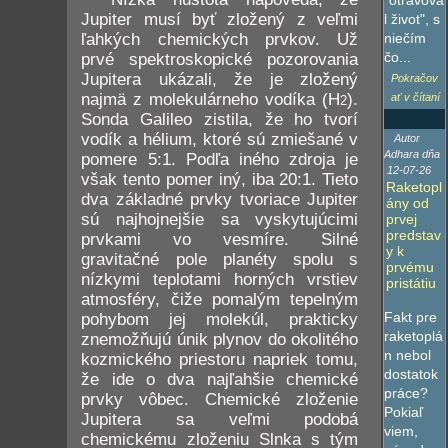
"otravova
Jupiter musí byť zložený z veľmi
l život", s
niečím
ľahkých chemických prvkov. Už
čo...
prvé spektroskopické pozorovania
Jupitera ukázali, že je zložený
Pokračov
najmä z molekulárneho vodíka (H
).
ať v čítaní
2
Sonda Galileo zistila, že ho tvorí
vodík a hélium, ktoré sú zmiešané v
Autor
Adhara dňa
pomere 5:1. Podľa iného zdroja je
12-07-26
však tento pomer iný, iba 20:1. Tieto
Raketopl
dva základné prvky tvoriace Jupiter
ány od
sú najhojnejšie sa vyskytujúcimi
prvej
predstav
prvkami vo vesmíre. Silné
y k
gravitačné pole planéty spolu s
prvému
nízkymi teplotami horných vrstiev
pristátiu
atmosféry, čiže pomalým tepelným
Fakt pre
pohybom jej molekúl, prakticky
raketoplá
znemožňujú únik plynov do okolitého
n nebol
kozmického priestoru napriek tomu,
dostatok
že ide o dva najľahšie chemické
práce?
prvky vôbec. Chemické zloženie
Pokiaľ
Jupitera sa veľmi podobá
viem,
chemickému zloženiu Slnka s tým