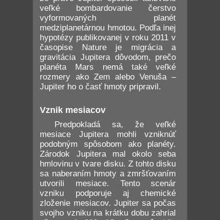
veľké bombardovanie čerstvo
vyformovaných planét
medziplanetárnou hmotou. Podľa inej
hypotézy publikovanej v roku 2011 v
časopise Nature je migrácia a
gravitácia Jupitera dôvodom, prečo
planéta Mars nemá také veľké
rozmery ako Zem alebo Venuša –
Jupiter ho o časť hmoty pripravil.
Vznik mesiacov
Predpokladá sa, že veľké
mesiace Jupitera mohli vzniknúť
podobným spôsobom ako planéty.
Zárodok Jupitera mal okolo seba
hmlovinu v tvare disku. Z tohto disku
sa naberaním hmoty a zmršťovaním
utvorili mesiace. Tento scenár
vzniku podporuje aj chemické
zloženie mesiacov. Jupiter sa počas
svojho vzniku na krátku dobu zahrial