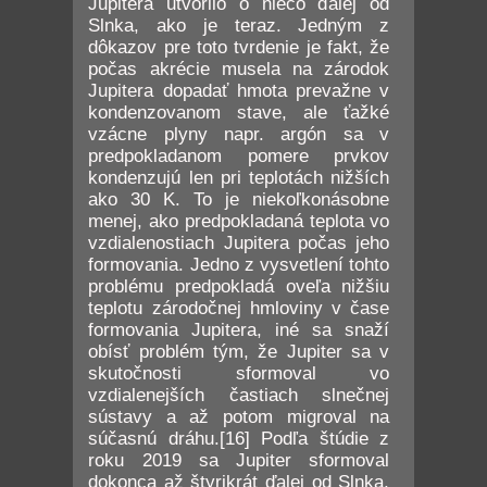
Jupitera utvorilo o niečo ďalej od
Slnka, ako je teraz. Jedným z
dôkazov pre toto tvrdenie je fakt, že
počas akrécie musela na zárodok
Jupitera dopadať hmota prevažne v
kondenzovanom stave, ale ťažké
vzácne plyny napr. argón sa v
predpokladanom pomere prvkov
kondenzujú len pri teplotách nižších
ako 30 K. To je niekoľkonásobne
menej, ako predpokladaná teplota vo
vzdialenostiach Jupitera počas jeho
formovania. Jedno z vysvetlení tohto
problému predpokladá oveľa nižšiu
teplotu zárodočnej hmloviny v čase
formovania Jupitera, iné sa snaží
obísť problém tým, že Jupiter sa v
skutočnosti sformoval vo
vzdialenejších častiach slnečnej
sústavy a až potom migroval na
súčasnú dráhu.[16] Podľa štúdie z
roku 2019 sa Jupiter sformoval
dokonca až štyrikrát ďalej od Slnka,