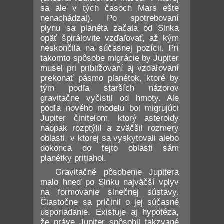
sa ale v tých časoch Mars ešte
nenachádzal). Po spotrebovaní
plynu sa planéta začala od Slnka
opäť špirálovite vzďaľovať, až kým
neskončila na súčasnej pozícii. Pri
takomto spôsobe migrácie by Jupiter
musel pri približovaní aj vzďaľovaní
prekonať pásmo planétok, ktoré by
tým podľa starších názorov
gravitačne vyčistil od hmoty. Ale
podľa nového modelu bol migrujúci
Jupiter činiteľom, ktorý asteroidy
naopak rozptýlil a zväčšil rozmery
oblasti, v ktorej sa vyskytovali alebo
dokonca do tejto oblasti sám
planétky pritiahol.
Gravitačné pôsobenie Jupitera
malo hneď po Slnku najväčší vplyv
na formovanie slnečnej sústavy.
Čiastočne sa pričinil o jej súčasné
usporiadanie. Existuje aj hypotéza,
že práve Jupiter spôsobil takzvané