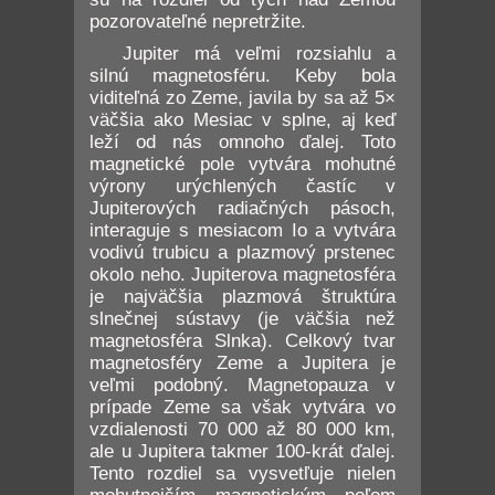
pozorovateľné nepretržite.
Jupiter má veľmi rozsiahlu a
silnú magnetosféru. Keby bola
viditeľná zo Zeme, javila by sa až 5×
väčšia ako Mesiac v splne, aj keď
leží od nás omnoho ďalej. Toto
magnetické pole vytvára mohutné
výrony urýchlených častíc v
Jupiterových radiačných pásoch,
interaguje s mesiacom Io a vytvára
vodivú trubicu a plazmový prstenec
okolo neho. Jupiterova magnetosféra
je najväčšia plazmová štruktúra
slnečnej sústavy (je väčšia než
magnetosféra Slnka). Celkový tvar
magnetosféry Zeme a Jupitera je
veľmi podobný. Magnetopauza v
prípade Zeme sa však vytvára vo
vzdialenosti 70 000 až 80 000 km,
ale u Jupitera takmer 100-krát ďalej.
Tento rozdiel sa vysvetľuje nielen