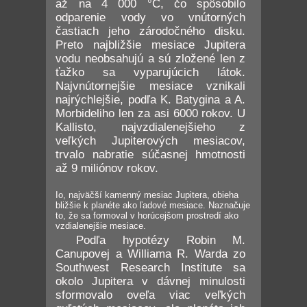
až na 4 000 °C, čo spôsobilo
odparenie vody vo vnútorných
častiach jeho zárodočného disku.
Preto najbližšie mesiace Jupitera
vodu neobsahujú a sú zložené len z
ťažko sa vyparujúcich látok.
Najvnútornejšie mesiace vznikali
najrýchlejšie, podľa K. Batygina a A.
Morbideliho len za asi 6000 rokov. U
Kallisto, najvzdialenejšieho z
veľkých Jupiterových mesiacov,
trvalo nabratie súčasnej hmotnosti
až 9 miliónov rokov.
Io, najväčší kamenný mesiac Jupitera, obieha
bližšie k planéte ako ľadové mesiace. Naznačuje
to, že sa formoval v horúcejšom prostredí ako
vzdialenejšie mesiace.
Podľa hypotézy Robin M.
Canupovej a Williama R. Warda zo
Southwest Research Institute sa
okolo Jupitera v dávnej minulosti
sformovalo oveľa viac veľkých