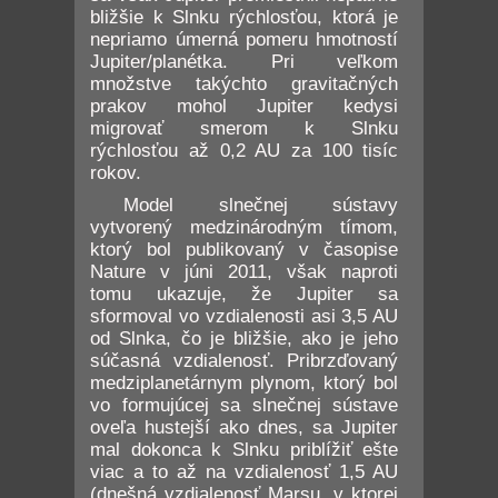
bližšie k Slnku rýchlosťou, ktorá je
nepriamo úmerná pomeru hmotností
Jupiter/planétka. Pri veľkom
množstve takýchto gravitačných
prakov mohol Jupiter kedysi
migrovať smerom k Slnku
rýchlosťou až 0,2 AU za 100 tisíc
rokov.
Model slnečnej sústavy
vytvorený medzinárodným tímom,
ktorý bol publikovaný v časopise
Nature v júni 2011, však naproti
tomu ukazuje, že Jupiter sa
sformoval vo vzdialenosti asi 3,5 AU
od Slnka, čo je bližšie, ako je jeho
súčasná vzdialenosť. Pribrzďovaný
medziplanetárnym plynom, ktorý bol
vo formujúcej sa slnečnej sústave
oveľa hustejší ako dnes, sa Jupiter
mal dokonca k Slnku priblížiť ešte
viac a to až na vzdialenosť 1,5 AU
(dnešná vzdialenosť Marsu, v ktorej