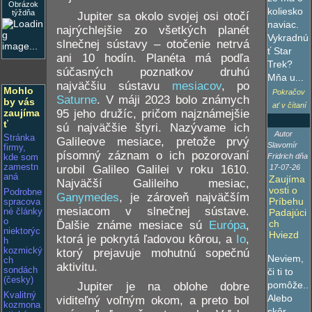
Obrázok
koliesko
týždňa
Jupiter sa okolo svojej osi otočí
naviac.
najrýchlejšie zo všetkých planét
Vykradnú
slnečnej sústavy – otočenie netrvá
ť Star
ani 10 hodín. Planéta má podľa
Trek?
súčasných poznatkov druhú
Mňa u...
najväčšiu sústavu
mesiacov
, po
Mohlo
Pokračov
Saturne
. V máji 2023 bolo známych
by vás
ať v čítaní
95 jeho družíc, pričom najznámejšie
zaujíma
ť
sú najväčšie štyri. Nazývame ich
Autor
Stránka
Galileove mesiace, pretože prvý
Slavomír
firmy,
písomný záznam o ich pozorovaní
Fridrich dňa
kde som
zamestn
urobil Galileo Galilei v roku 1610.
17-07-26
aná
Zaujíma
Najväčší Galileiho mesiac,
vosti o
Podrobne
Ganymedes
, je zároveň najväčším
Príbehu
spracova
mesiacom v slnečnej sústave.
né články
Padajúci
o
ch
Ďalšie známe mesiace sú
Európa
,
niektorýc
Hviezd
ktorá je pokrytá ľadovou kôrou, a
Io
,
h
kozmický
ktorý prejavuje mohutnú sopečnú
Neviem,
ch
aktivitu.
sondách
či ti to
(česky)
pomôže..
Jupiter je na oblohe dobre
Kvalitný
Alebo
viditeľný voľným okom, a preto bol
kozmona
skôr