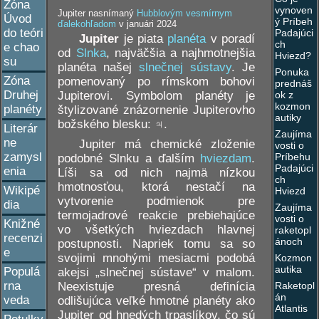
Zóna
vynoven
Jupiter nasnímaný
Hubblovým vesmírnym
Úvod
ý Príbeh
ďalekohľadom
v januári 2024
do teóri
Padajúci
Jupiter
je piata
planéta
v poradí
ch
e chao
od
Slnka
, najväčšia a najhmotnejšia
Hviezd?
su
planéta našej
slnečnej sústavy
. Je
Ponuka
Zóna
pomenovaný po rímskom bohovi
prednáš
Druhej
Jupiterovi. Symbolom planéty je
ok z
kozmon
planéty
štylizované znázornenie Jupiterovho
autiky
božského blesku: ♃.
Literár
Zaujíma
ne
Jupiter má chemické zloženie
vosti o
zamysl
Príbehu
podobné Slnku a ďalším
hviezdam
.
Padajúci
enia
Líši sa od nich najmä nízkou
ch
hmotnosťou, ktorá nestačí na
Wikipé
Hviezd
vytvorenie podmienok pre
dia
Zaujíma
termojadrové reakcie prebiehajúce
vosti o
Knižné
vo všetkých hviezdach hlavnej
raketopl
recenzi
ánoch
postupnosti. Napriek tomu sa so
e
svojimi mnohými mesiacmi podobá
Kozmon
autika
Populá
akejsi „slnečnej sústave“ v malom.
rna
Neexistuje presná definícia
Raketopl
án
veda
odlišujúca veľké hmotné planéty ako
Atlantis
Jupiter od hnedých trpaslíkov, čo sú