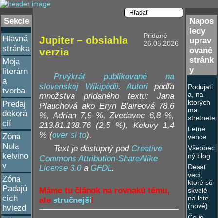
Sekcie
Napos
ledy
Pridané
Hlavná
Jupiter – obsiahla
uprav
26.05.2026
stránka
ované
verzia
stránk
Moja
y
literárn
Prvýkrát publikované na
a
slovenskej Wikipédii
.
Autori
podľa
Podujati
tvorba
a, na
množstva pridaného textu: Jana
ktorých
Predaj
Plauchová ako Eryn Blaireová 78,6
ma
dekorá
%, Adrian 7,9 %, Zvedavec 6,8 %,
stretnete
cií
213.81.138.76 (2,5 %), Kelovy 1,4
Letné
%
(
over si to
).
Zóna
vence
Nula
Všeobec
Text je dostupný pod
Creative
kelvino
ný blog
Commons Attribution-ShareAlike
v
Desať
License 3.0
a
GFDL
.
vecí,
Zóna
ktoré sú
Padajú
Máme tu článok na rovnakú tému,
skvelé
cich
na lete
ale
stručnejší
!
(nové)
hviezd
Čo je