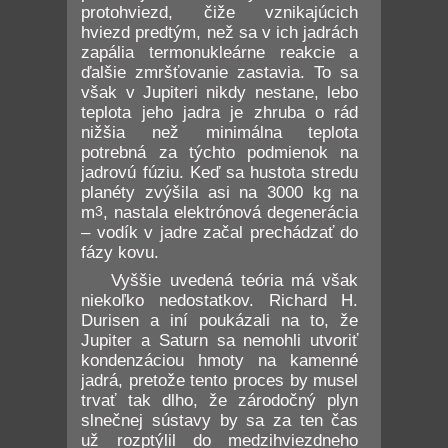
protohviezd, čiže vznikajúcich
hviezd predtým, než sa v ich jadrách
zapália termonukleárne reakcie a
ďalšie zmršťovanie zastavia. To sa
však v Jupiteri nikdy nestane, lebo
teplota jeho jadra je zhruba o rád
nižšia než minimálna teplota
potrebná za týchto podmienok na
jadrovú fúziu. Keď sa hustota stredu
planéty zvýšila asi na 3000 kg na
m
3
, nastala elektrónová degenerácia
– vodík v jadre začal prechádzať do
fázy kovu.
Vyššie uvedená teória má však
niekoľko nedostatkov. Richard H.
Durisen a iní poukázali na to, že
Jupiter a Saturn sa nemohli utvoriť
kondenzáciou hmoty na kamenné
jadrá, pretože tento proces by musel
trvať tak dlho, že zárodočný plyn
slnečnej sústavy by sa za ten čas
už rozptýlil do medzihviezdneho