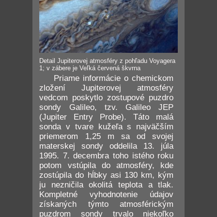
Detail Jupiterovej atmosféry z pohľadu Voyagera
1; v zábere je Veľká červená škvrna
Priame informácie o chemickom
zložení Jupiterovej atmosféry
vedcom poskytlo zostupové puzdro
sondy Galileo, tzv. Galileo JEP
(Jupiter Entry Probe). Táto malá
sonda v tvare kužeľa s najväčším
priemerom 1,25 m sa od svojej
materskej sondy oddelila 13. júla
1995. 7. decembra toho istého roku
potom vstúpila do atmosféry, kde
zostúpila do hĺbky asi 130 km, kým
ju nezničila okolitá teplota a tlak.
Kompletné vyhodnotenie údajov
získaných týmto atmosférickým
puzdrom sondy trvalo niekoľko