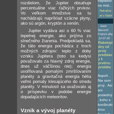
nápadov
rozdielom, že Jupiter obsahuje
na misi...
percentuálne viac ťažkých prvkov.
Pokračov
Vo veľkom množstve sa tu
ať v čítaní
nachádzajú napríklad vzácne plyny,
ako sú argón, kryptón a xenón.
Autor
Jupiter vydáva asi o 60 % viac
Slavomír
Fridrich dňa
tepelnej energie, ako prijíma zo
12-07-26
slnečného žiarenia. Predpokladá sa,
Raketopl
že táto energia pochádza z troch
ány od
možných zdrojov: teplo z doby
prvej
predstav
vzniku Jupitera (toto sa kedysi
y k
považovalo za hlavný zdroj energie,
prvému
dnes už väčšinou nie); energia
pristátiu
uvoľňovaná pomalým zmršťovaním
Aspoň..
planéty a gravitačná energia hélia
Nie som
veľmi pomaly klesajúceho do stredu
prvý.. Asi
planéty. V minulosti sa uvažovalo aj
ani
o príspevku v podobe energie
posledný
dopadajúcich meteoritov.
, koho s
konštrukt
érov
Vznik a vývoj planéty