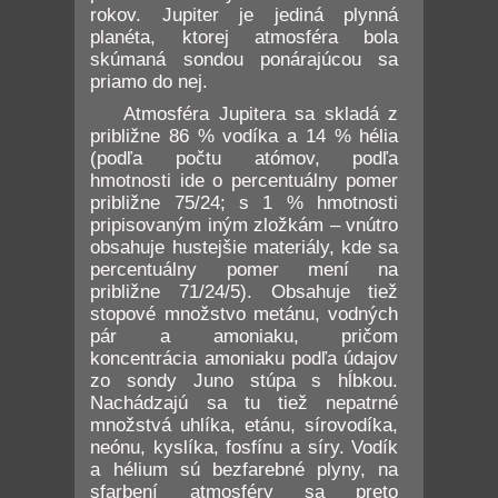
rokov. Jupiter je jediná plynná
planéta, ktorej atmosféra bola
skúmaná sondou ponárajúcou sa
priamo do nej.
Atmosféra Jupitera sa skladá z
približne 86 % vodíka a 14 % hélia
(podľa počtu atómov, podľa
hmotnosti ide o percentuálny pomer
približne 75/24; s 1 % hmotnosti
pripisovaným iným zložkám – vnútro
obsahuje hustejšie materiály, kde sa
percentuálny pomer mení na
približne 71/24/5). Obsahuje tiež
stopové množstvo metánu, vodných
pár a amoniaku, pričom
koncentrácia amoniaku podľa údajov
zo sondy Juno stúpa s hĺbkou.
Nachádzajú sa tu tiež nepatrné
množstvá uhlíka, etánu, sírovodíka,
neónu, kyslíka, fosfínu a síry. Vodík
a hélium sú bezfarebné plyny, na
sfarbení atmosféry sa preto