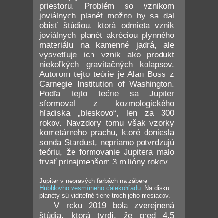
priestoru. Problém so vznikom
joviálnych planét možno by sa dal
obísť štúdiou, ktorá odmieta vznik
joviálnych planét akréciou plynného
materiálu na kamenné jadrá, ale
vysvetľuje ich vznik ako produkt
niekoľkých gravitačných kolapsov.
Autorom tejto teórie je Alan Boss z
Carnegie Institution of Washington.
Podľa tejto teórie sa Jupiter
sformoval z kozmologického
hľadiska „bleskovo“, len za 300
rokov. Navzdory tomu však vzorky
kometárneho prachu, ktoré doniesla
sonda Stardust, nepriamo potvrdzujú
teóriu, že formovanie Jupitera malo
trvať prinajmenšom 3 milióny rokov.
Jupiter v nepravých farbách na zábere
Hubblovho vesmírneho ďalekohľadu
. Na disku
planéty sú viditeľné tiene troch jeho mesiacov.
V roku 2019 bola zverejnená
štúdia, ktorá tvrdí, že pred 4,5