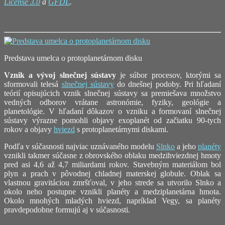
License 3.0
a
GFDL
.
Predstava umelca o protoplanetárnom disku
Vznik a vývoj slnečnej sústavy
je súbor procesov, ktorými sa
sformovali telesá
slnečnej sústavy
do dnešnej podoby. Pri hľadaní
teórií opisujúcich vznik slnečnej sústavy sa premiešava množstvo
vedných odborov vrátane astronómie, fyziky, geológie a
planetológie. V hľadaní dôkazov o vzniku a formovaní slnečnej
sústavy výrazne pomohli objavy exoplanét od začiatku 90-tych
rokov a objavy
hviezd
s protoplanetárnymi diskami.
Podľa v súčasnosti najviac uznávaného modelu
Slnko
a jeho
planéty
vznikli takmer súčasne z obrovského oblaku medzihviezdnej hmoty
pred asi 4,6 až 4,7 miliardami rokov. Stavebným materiálom bol
plyn a prach v pôvodnej chladnej materskej globule. Oblak sa
vlastnou gravitáciou zmršťoval, v jeho strede sa utvorilo Slnko a
okolo neho postupne vznikli planéty a medziplanetárna hmota.
Okolo mnohých mladých hviezd, napríklad Vegy, sa planéty
pravdepodobne formujú aj v súčasnosti.