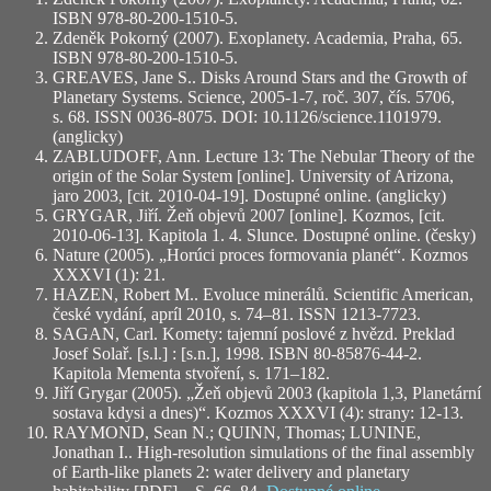
ISBN 978-80-200-1510-5.
Zdeněk Pokorný (2007). Exoplanety. Academia, Praha, 65.
ISBN 978-80-200-1510-5.
GREAVES, Jane S.. Disks Around Stars and the Growth of
Planetary Systems. Science, 2005-1-7, roč. 307, čís. 5706,
s. 68. ISSN 0036-8075. DOI: 10.1126/science.1101979.
(anglicky)
ZABLUDOFF, Ann. Lecture 13: The Nebular Theory of the
origin of the Solar System [online]. University of Arizona,
jaro 2003, [cit. 2010-04-19]. Dostupné online. (anglicky)
GRYGAR, Jiří. Žeň objevů 2007 [online]. Kozmos, [cit.
2010-06-13]. Kapitola 1. 4. Slunce. Dostupné online. (česky)
Nature (2005). „Horúci proces formovania planét“. Kozmos
XXXVI (1): 21.
HAZEN, Robert M.. Evoluce minerálů. Scientific American,
české vydání, apríl 2010, s. 74–81. ISSN 1213-7723.
SAGAN, Carl. Komety: tajemní poslové z hvězd. Preklad
Josef Solař. [s.l.] : [s.n.], 1998. ISBN 80-85876-44-2.
Kapitola Mementa stvoření, s. 171–182.
Jiří Grygar (2005). „Žeň objevů 2003 (kapitola 1,3, Planetární
sostava kdysi a dnes)“. Kozmos XXXVI (4): strany: 12-13.
RAYMOND, Sean N.; QUINN, Thomas; LUNINE,
Jonathan I.. High-resolution simulations of the final assembly
of Earth-like planets 2: water delivery and planetary