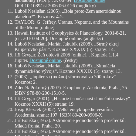
habitability [PDF]. . S. 66–84.
Dostupné online
.
DOI:10.1089/ast.2006.06-0126 (anglicky)
Luboš Neslušan (2005). „Bola proto-Zem asteroidálnou
planétou?“. Kozmos: 4-5.
TAYLOR, G. Jeffrey. Uranus, Neptune, and the Mountains
of the Moon [online].
Hawaii Institute of Geophysics & Planetology, 2001-8-21,
[cit. 2010-04-20]. Dostupné online. (anglicky)
Luboš Neslušan, Marián Jakubík (2008). „Strmý okraj
Kuiperovho pásu“. Kozmos XXXIX (5): strany: 14.
Jiří Grygar. Žeň objevů 2005 [online]. . Kapitola 1.1.4.
Jupiter.
Dostupné online
. (česky)
Luboš Neslušan, Marián Jakubík (2008). „Simulácia
dynamického vývoja“. Kozmos XXXIX (5): strany: 13.
(2003). „Jupiter sa (možno) sformoval za 300 rokov“.
Kozmos: 2.
Zdeněk Pokorný (2007). Exoplanety. Academia, Praha, 75.
ISBN 978-80-200-1510-5.
Jiří Grygar (2001). „Historie i současnost sluneční soustavy“.
Kozmos XXXII (5): strana: 19.
Josip Klezcek (2002). Velká encyklopedie vesmíru.
Academia, strana: 197. ISBN 80-200-0906-X.
Jiří Bouška (1953). Astronomie jednoduchých prostředků.
Mladá fronta, Praha, 20.
Jiří Bouška (1953). Astronomie jednoduchých prostředků.