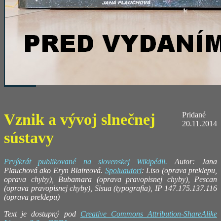
Vznik a vývoj slnečnej
Pridané
20.11.2014
sústavy
Prvýkrát publikované na slovenskej Wikipédii.
Autor: Jana
Plauchová ako Eryn Blaireová.
Spoluautori
: Liso (oprava preklepu,
oprava chyby), Bubamara (oprava pravopisnej chyby), Pescan
(oprava pravopisnej chyby), Sisua (typografia), IP 147.175.137.116
(oprava preklepu)
Text je dostupný pod
Creative Commons Attribution-ShareAlike