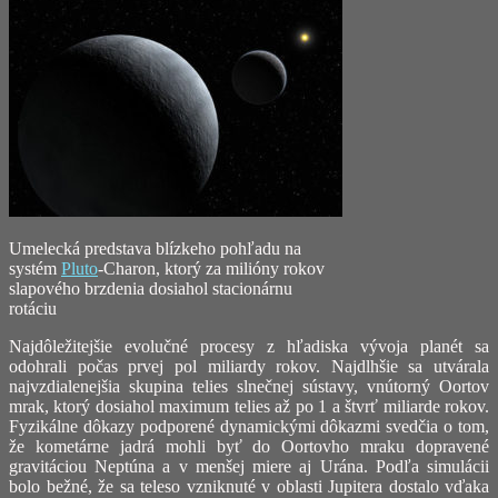
Umelecká predstava blízkeho pohľadu na
systém
Pluto
-Charon, ktorý za milióny rokov
slapového brzdenia dosiahol stacionárnu
rotáciu
Najdôležitejšie evolučné procesy z hľadiska vývoja planét sa
odohrali počas prvej pol miliardy rokov. Najdlhšie sa utvárala
najvzdialenejšia skupina telies slnečnej sústavy, vnútorný Oortov
mrak, ktorý dosiahol maximum telies až po 1 a štvrť miliarde rokov.
Fyzikálne dôkazy podporené dynamickými dôkazmi svedčia o tom,
že kometárne jadrá mohli byť do Oortovho mraku dopravené
gravitáciou Neptúna a v menšej miere aj Urána. Podľa simulácii
bolo bežné, že sa teleso vzniknuté v oblasti Jupitera dostalo vďaka