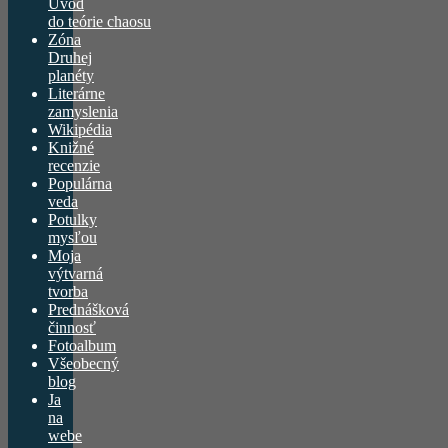
Úvod
do teórie chaosu
Zóna
Druhej
planéty
Literárne
zamyslenia
Wikipédia
Knižné
recenzie
Populárna
veda
Potulky
mysľou
Moja
výtvarná
tvorba
Prednášková
činnosť
Fotoalbum
Všeobecný
blog
Ja
na
webe