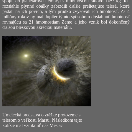
spojili do planetárnych embryí s hmotnosťou rádovo 10
kg. Ich
rozsiahle plynné obálky zabrzdili ďalšie prelietajúce telesá, ktoré
padali na ich povrch, a tým prudko zvyšovali ich hmotnosť. Za 4
milióny rokov by mal Jupiter týmto spôsobom dosiahnuť hmotnosť
rovnajúcu sa 21 hmotnostiam Zeme a jeho vznik bol dokončený
ďalšou bleskovou akréciou materiálu.
Umelecká predstava o zrážke protozeme s
telesom o veľkosti Marsu. Následkom tejto
kolízie mal vzniknúť náš Mesiac