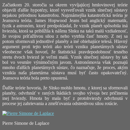
Začiatkom 20. storočia sa okrem vyvíjajúcej hmlovinovej teórie
objavili ďalšie hypotézy, ktoré vysvetľovali vznik slnečnej sústavy
nejakou prírodnou katastrofou. Najznámejšia katastrofická teória je
Jeansova teória. James Hopwood Jeans bol anglický matematik,
fyzik a astronóm, ktorý predpokladal, že vznik planét spôsobila iná
hviezda, ktorá sa priblížila k nášmu Slnku na takú malú vzdialenosť,
že svojou príťažlivou silou z neho vytrhla časť hmoty. Z nej sa
potom sformovali jednotlivé planéty a iné obiehajúce telesá. Hlavný
argument proti tejto teórii ako teórii vzniku planetárnych sústav
všeobecne však hovorí, že štatistická pravdepodobnosť tesného
stretu dvoch hviezd je veľmi malá. Vznik slnečnej sústavy by tak
bol vo vesmíre výnimočným javom. Astronómovia však poznajú
mnoho ďalších planetárnych sústav, čo naznačuje, že proces, akým
vznikla naša planetárna sústava musí byť často opakovateľný.
Jeansova teória bola preto opustená.
Ďalšie teórie hovoria, že Slnko mohlo hmotu, z ktorej sa sformovali
planéty, odvrhnúť v raných štádiách svojho vývoja bez pričinenia
inej hviezdy. Hmota by mala byť z protohviezdy odvrhnutá v
procese jej zahrievania a zmršťovania odstredivou silou rotácie.
Pierre Simone de Laplace