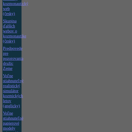
kozmonautický
web
(česky)
Skupina
ďalších
webov o
kozmonautike
(česky)
Predpovede
pre
pozorovania
družíc
Zeme
Voľne
stiahnuteľný
realistický
simulátor
kozmických
letov
(anglicky)
Voľne
stiahnuteľné
papierové
modely