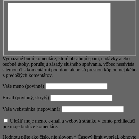
Vymazané budú komentáre, ktoré obsahujú spam, nadávky alebo
osobné útoky, porušujú zásady slušného správania, vôbec nesúvisia
s témou či s komentármi pod ňou, alebo sú presnou kópiou nejakého
z predošlých komentárov.
Vaše meno (povinné)
Email (povinný, skrytý)
Vaša webstránka (nepovinná)
Uložiť moje meno, e-mail a webovú stránku v tomto prehliadači
pre moje budúce komentáre.
Hodnotu píšte ako číslo, nie slovom
*
Časový limit vypršal, obnovte