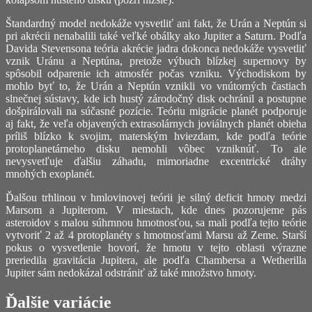
Štandardný model nedokáže vysvetliť ani fakt, že Urán a Neptún si
pri akrécii nenabalili také veľké obálky ako Jupiter a Saturn. Podľa
Davida Stevensona teória akrécie jadra dokonca nedokáže vysvetliť
vznik Uránu a Neptúna, pretože výbuch blízkej supernovy by
spôsobil odparenie ich atmosfér počas vzniku. Východiskom by
mohlo byť to, že Urán a Neptún vznikli vo vnútorných častiach
slnečnej sústavy, kde ich hustý zárodočný disk ochránil a postupne
došpirálovali na súčasné pozície. Teóriu migrácie planét podporuje
aj fakt, že veľa objavených extrasolárnych joviálnych planét obieha
príliš blízko k svojim, materským hviezdam, kde podľa teórie
protoplanetárneho disku nemohli vôbec vzniknúť. To ale
nevysvetľuje ďalšiu záhadu, mimoriadne excentrické dráhy
mnohých exoplanét.
Ďalšou trhlinou v hmlovinovej teórii je silný deficit hmoty medzi
Marsom a Jupiterom. V miestach, kde dnes pozorujeme pás
asteroidov s malou súhrnnou hmotnosťou, sa mali podľa tejto teórie
vytvoriť 2 až 4 protoplanéty s hmotnosťami Marsu až Zeme. Starší
pokus o vysvetlenie hovorí, že hmotu v tejto oblasti výrazne
preriedila gravitácia Jupitera, ale podľa Chambersa a Wetherilla
Jupiter sám nedokázal odstrániť až také množstvo hmoty.
Ďalšie variácie