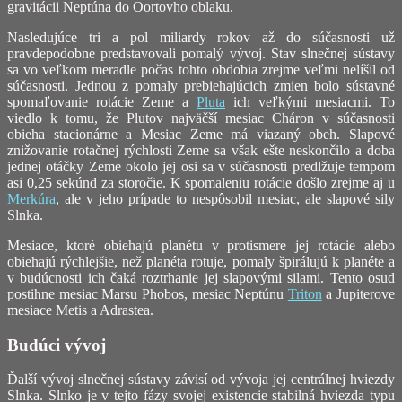
gravitácii Neptúna do Oortovho oblaku.
Nasledujúce tri a pol miliardy rokov až do súčasnosti už
pravdepodobne predstavovali pomalý vývoj. Stav slnečnej sústavy
sa vo veľkom meradle počas tohto obdobia zrejme veľmi nelíšil od
súčasnosti. Jednou z pomaly prebiehajúcich zmien bolo sústavné
spomaľovanie rotácie Zeme a
Pluta
ich veľkými mesiacmi. To
viedlo k tomu, že Plutov najväčší mesiac Cháron v súčasnosti
obieha stacionárne a Mesiac Zeme má viazaný obeh. Slapové
znižovanie rotačnej rýchlosti Zeme sa však ešte neskončilo a doba
jednej otáčky Zeme okolo jej osi sa v súčasnosti predlžuje tempom
asi 0,25 sekúnd za storočie. K spomaleniu rotácie došlo zrejme aj u
Merkúra
, ale v jeho prípade to nespôsobil mesiac, ale slapové sily
Slnka.
Mesiace, ktoré obiehajú planétu v protismere jej rotácie alebo
obiehajú rýchlejšie, než planéta rotuje, pomaly špirálujú k planéte a
v budúcnosti ich čaká roztrhanie jej slapovými silami. Tento osud
postihne mesiac Marsu Phobos, mesiac Neptúnu
Triton
a Jupiterove
mesiace Metis a Adrastea.
Budúci vývoj
Ďalší vývoj slnečnej sústavy závisí od vývoja jej centrálnej hviezdy
Slnka. Slnko je v tejto fázy svojej existencie stabilná hviezda typu