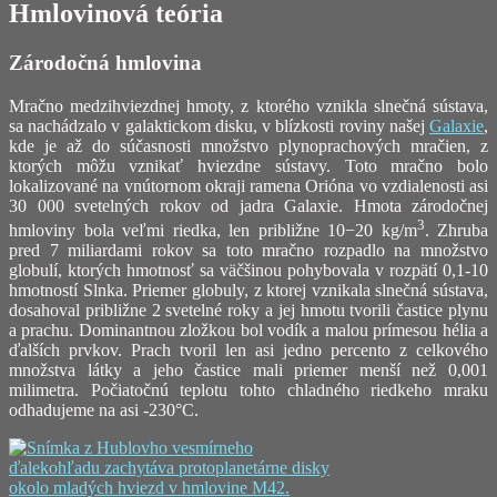
Hmlovinová teória
Zárodočná hmlovina
Mračno medzihviezdnej hmoty, z ktorého vznikla slnečná sústava,
sa nachádzalo v galaktickom disku, v blízkosti roviny našej
Galaxie
,
kde je až do súčasnosti množstvo plynoprachových mračien, z
ktorých môžu vznikať hviezdne sústavy. Toto mračno bolo
lokalizované na vnútornom okraji ramena Orióna vo vzdialenosti asi
30 000 svetelných rokov od jadra Galaxie. Hmota zárodočnej
3
hmloviny bola veľmi riedka, len približne 10−20 kg/m
. Zhruba
pred 7 miliardami rokov sa toto mračno rozpadlo na množstvo
globulí, ktorých hmotnosť sa väčšinou pohybovala v rozpätí 0,1-10
hmotností Slnka. Priemer globuly, z ktorej vznikala slnečná sústava,
dosahoval približne 2 svetelné roky a jej hmotu tvorili častice plynu
a prachu. Dominantnou zložkou bol vodík a malou prímesou hélia a
ďalších prvkov. Prach tvoril len asi jedno percento z celkového
množstva látky a jeho častice mali priemer menší než 0,001
milimetra. Počiatočnú teplotu tohto chladného riedkeho mraku
odhadujeme na asi -230°C.