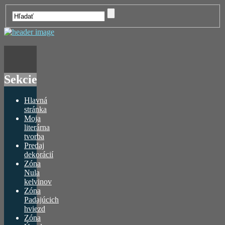
Sekcie
Hlavná
stránka
Moja
literárna
tvorba
Predaj
dekorácií
Zóna
Nula
kelvinov
Zóna
Padajúcich
hviezd
Zóna