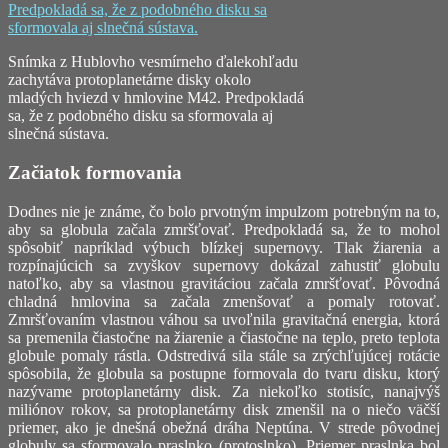
Snímka z Hublovho vesmírneho ďalekohľadu
zachytáva protoplanetárne disky okolo
mladých hviezd v hmlovine M42. Predpokladá
sa, že z podobného disku sa sformovala aj
slnečná sústava.
Začiatok formovania
Dodnes nie je známe, čo bolo prvotným impulzom potrebným na to,
aby sa globula začala zmršťovať. Predpokladá sa, že to mohol
spôsobiť napríklad výbuch blízkej supernovy. Tlak žiarenia a
rozpínajúcich sa zvyškov supernovy dokázal zahustiť globulu
natoľko, aby sa vlastnou gravitáciou začala zmršťovať. Pôvodná
chladná hmlovina sa začala zmenšovať a pomaly rotovať.
Zmršťovaním vlastnou váhou sa uvoľnila gravitačná energia, ktorá
sa premenila čiastočne na žiarenie a čiastočne na teplo, preto teplota
globule pomaly rástla. Odstredivá sila stále sa zrýchľujúcej rotácie
spôsobila, že globula sa postupne formovala do tvaru disku, ktorý
nazývame protoplanetárny disk. Za niekoľko stotisíc, nanajvýš
miliónov rokov, sa protoplanetárny disk zmenšil na o niečo väčší
priemer, ako je dnešná obežná dráha Neptúna. V strede pôvodnej
globuly sa sformovalo praslnko (protoslnko). Priemer praslnka bol