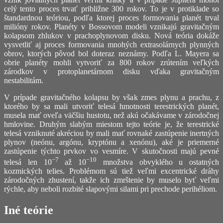
celý tento proces trvať približne 300 rokov. To je v protiklade so
štandardnou teóriou, podľa ktorej proces formovania planét trval
milióny rokov. Planéty v Bossovom modeli vznikajú gravitačným
kolapsom zhlukov v prachoplynovom disku. Nová teória dokáže
vysvetliť aj proces formovania mnohých extrasolárnych plynných
obrov, ktorých pôvod bol doteraz neznámy. Podľa L. Mayera sa
obrie planéty mohli vytvoriť za 800 rokov zrútením veľkých
zárodkov v protoplanetárnom disku vďaka gravitačným
nestabilitám.
V prípade gravitačného kolapsu by však zmes plynu a prachu, z
ktorého by sa mali utvoriť telesá hmotnosti terestrických planét,
musela mať oveľa väčšiu hustotu, než akú očakávame v zárodočnej
hmlovine. Druhým slabým miestom tejto teórie je, že terestrické
telesá vzniknuté akréciou by mali mať rovnaké zastúpenie inertných
plynov (neónu, argónu, kryptónu a xenónu), aké je priemerné
zastúpenie týchto prvkov vo vesmíre. V skutočnosti majú pevné
−7
−10
telesá len 10
až 10
množstva obvyklého u ostatných
kozmických telies. Problémom sú tiež veľmi excentrické dráhy
zárodočných zhustení, takže ich zmrštenie by muselo byť veľmi
rýchle, aby neboli rozbité slapovými silami pri prechode perihéliom.
Iné teórie