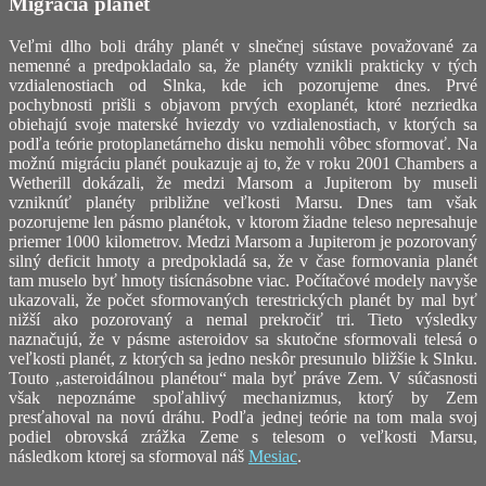
Migrácia planét
Veľmi dlho boli dráhy planét v slnečnej sústave považované za
nemenné a predpokladalo sa, že planéty vznikli prakticky v tých
vzdialenostiach od Slnka, kde ich pozorujeme dnes. Prvé
pochybnosti prišli s objavom prvých exoplanét, ktoré nezriedka
obiehajú svoje materské hviezdy vo vzdialenostiach, v ktorých sa
podľa teórie protoplanetárneho disku nemohli vôbec sformovať. Na
možnú migráciu planét poukazuje aj to, že v roku 2001 Chambers a
Wetherill dokázali, že medzi Marsom a Jupiterom by museli
vzniknúť planéty približne veľkosti Marsu. Dnes tam však
pozorujeme len pásmo planétok, v ktorom žiadne teleso nepresahuje
priemer 1000 kilometrov. Medzi Marsom a Jupiterom je pozorovaný
silný deficit hmoty a predpokladá sa, že v čase formovania planét
tam muselo byť hmoty tisícnásobne viac. Počítačové modely navyše
ukazovali, že počet sformovaných terestrických planét by mal byť
nižší ako pozorovaný a nemal prekročiť tri. Tieto výsledky
naznačujú, že v pásme asteroidov sa skutočne sformovali telesá o
veľkosti planét, z ktorých sa jedno neskôr presunulo bližšie k Slnku.
Touto „asteroidálnou planétou“ mala byť práve Zem. V súčasnosti
však nepoznáme spoľahlivý mechanizmus, ktorý by Zem
presťahoval na novú dráhu. Podľa jednej teórie na tom mala svoj
podiel obrovská zrážka Zeme s telesom o veľkosti Marsu,
následkom ktorej sa sformoval náš
Mesiac
.