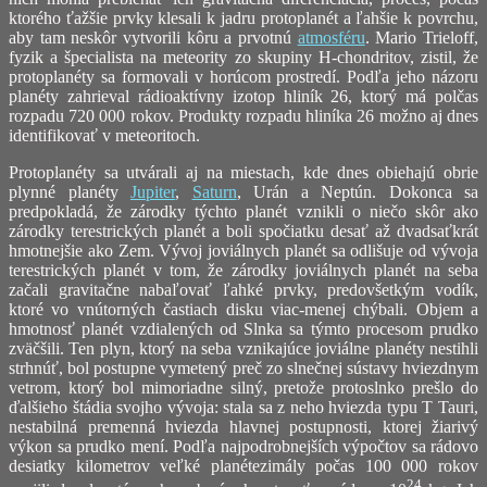
ktorého ťažšie prvky klesali k jadru protoplanét a ľahšie k povrchu,
aby tam neskôr vytvorili kôru a prvotnú
atmosféru
. Mario Trieloff,
fyzik a špecialista na meteority zo skupiny H-chondritov, zistil, že
protoplanéty sa formovali v horúcom prostredí. Podľa jeho názoru
planéty zahrieval rádioaktívny izotop hliník 26, ktorý má polčas
rozpadu 720 000 rokov. Produkty rozpadu hliníka 26 možno aj dnes
identifikovať v meteoritoch.
Protoplanéty sa utvárali aj na miestach, kde dnes obiehajú obrie
plynné planéty
Jupiter
,
Saturn
, Urán a Neptún. Dokonca sa
predpokladá, že zárodky týchto planét vznikli o niečo skôr ako
zárodky terestrických planét a boli spočiatku desať až dvadsaťkrát
hmotnejšie ako Zem. Vývoj joviálnych planét sa odlišuje od vývoja
terestrických planét v tom, že zárodky joviálnych planét na seba
začali gravitačne nabaľovať ľahké prvky, predovšetkým vodík,
ktoré vo vnútorných častiach disku viac-menej chýbali. Objem a
hmotnosť planét vzdialených od Slnka sa týmto procesom prudko
zväčšili. Ten plyn, ktorý na seba vznikajúce joviálne planéty nestihli
strhnúť, bol postupne vymetený preč zo slnečnej sústavy hviezdnym
vetrom, ktorý bol mimoriadne silný, pretože protoslnko prešlo do
ďalšieho štádia svojho vývoja: stala sa z neho hviezda typu T Tauri,
nestabilná premenná hviezda hlavnej postupnosti, ktorej žiarivý
výkon sa prudko mení. Podľa najpodrobnejších výpočtov sa rádovo
desiatky kilometrov veľké planétezimály počas 100 000 rokov
24