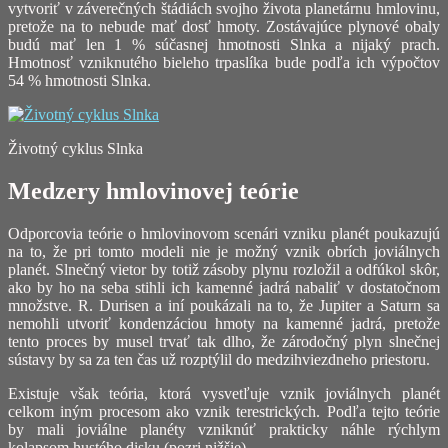
vytvoriť v záverečných štádiách svojho života planetárnu hmlovinu,
pretože na to nebude mať dosť hmoty. Zostávajúce plynové obaly
budú mať len 1 % súčasnej hmotnosti Slnka a nijaký prach.
Hmotnosť vzniknutého bieleho trpaslíka bude podľa ich výpočtov
54 % hmotnosti Slnka.
Životný cyklus Slnka
Medzery hmlovinovej teórie
Odporcovia teórie o hmlovinovom scenári vzniku planét poukazujú
na to, že pri tomto modeli nie je možný vznik obrích joviálnych
planét. Slnečný vietor by totiž zásoby plynu rozložil a odfúkol skôr,
ako by ho na seba stihli ich kamenné jadrá nabaliť v dostatočnom
množstve. R. Durisen a iní poukázali na to, že Jupiter a Saturn sa
nemohli utvoriť kondenzáciou hmoty na kamenné jadrá, pretože
tento proces by musel trvať tak dlho, že zárodočný plyn slnečnej
sústavy by sa za ten čas už rozptýlil do medzihviezdneho priestoru.
Existuje však teória, ktorá vysvetľuje vznik joviálnych planét
celkom iným procesom ako vznik terestrických. Podľa tejto teórie
by mali joviálne planéty vzniknúť prakticky náhle rýchlym
kolapsom hustého disku (pozri nižšie).