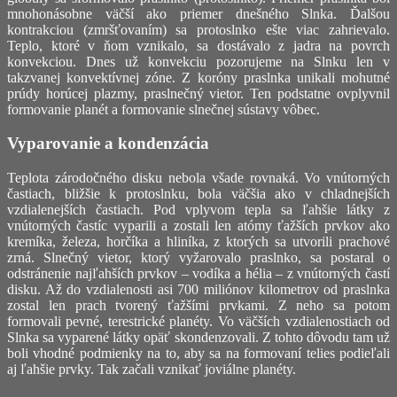
mnohonásobne väčší ako priemer dnešného Slnka. Ďalšou
kontrakciou (zmršťovaním) sa protoslnko ešte viac zahrievalo.
Teplo, ktoré v ňom vznikalo, sa dostávalo z jadra na povrch
konvekciou. Dnes už konvekciu pozorujeme na Slnku len v
takzvanej konvektívnej zóne. Z koróny praslnka unikali mohutné
prúdy horúcej plazmy, praslnečný vietor. Ten podstatne ovplyvnil
formovanie planét a formovanie slnečnej sústavy vôbec.
Vyparovanie a kondenzácia
Teplota zárodočného disku nebola všade rovnaká. Vo vnútorných
častiach, bližšie k protoslnku, bola väčšia ako v chladnejších
vzdialenejších častiach. Pod vplyvom tepla sa ľahšie látky z
vnútorných častíc vyparili a zostali len atómy ťažších prvkov ako
kremíka, železa, horčíka a hliníka, z ktorých sa utvorili prachové
zrná. Slnečný vietor, ktorý vyžarovalo praslnko, sa postaral o
odstránenie najľahších prvkov – vodíka a hélia – z vnútorných častí
disku. Až do vzdialenosti asi 700 miliónov kilometrov od praslnka
zostal len prach tvorený ťažšími prvkami. Z neho sa potom
formovali pevné, terestrické planéty. Vo väčších vzdialenostiach od
Slnka sa vyparené látky opäť skondenzovali. Z tohto dôvodu tam už
boli vhodné podmienky na to, aby sa na formovaní telies podieľali
aj ľahšie prvky. Tak začali vznikať joviálne planéty.