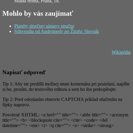
Mladá fronta, Praha, 18.
Mohlo by vás zaujímať
Planéty slnečnej sústavy stručne
Súhvezdia od Andromedy po Žirafu: Slovník
Wikipédia
Napísať odpoveď
Tip 1: Aby ste predišli možnej strate komentára pri posielaní, napíšte
si ho, prosím, do textového editora a sem ho iba prekopírujte.
Tip 2: Pred odoslaním obnovte CAPTCHA príklad stlačením na
šípky napravo.
Povolené XHTML: <a href="" title=""> <abbr title=""> <acronym
title=""> <b> <blockquote cite=""> <cite> <code> <del
datetime=""> <em> <i> <q cite=""> <s> <strike> <strong>