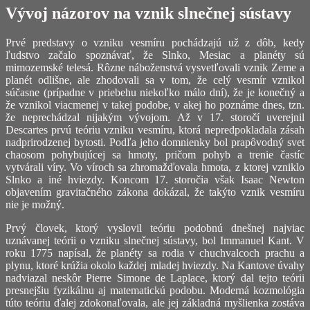
Vývoj názorov na vznik slnečnej sústavy
Prvé predstavy o vzniku vesmíru pochádzajú už z dôb, kedy
ľudstvo začalo spoznávať, že Slnko, Mesiac a planéty sú
mimozemské telesá. Rôzne náboženstvá vysvetľovali vznik Zeme a
planét odlišne, ale zhodovali sa v tom, že celý vesmír vznikol
súčasne (prípadne v priebehu niekoľko málo dní), že je konečný a
že vznikol viacmenej v takej podobe, v akej ho poznáme dnes, tzn.
že neprechádzal nijakým vývojom. Až v 17. storočí uverejnil
Descartes prvú teóriu vzniku vesmíru, ktorá nepredpokladala zásah
nadprirodzenej bytosti. Podľa jeho domnienky bol prapôvodný svet
chaosom pohybujúcej sa hmoty, pričom pohyb a trenie častíc
vytvárali víry. Vo víroch sa zhromažďovala hmota, z ktorej vzniklo
Slnko a iné hviezdy. Koncom 17. storočia však Isaac Newton
objavením gravitačného zákona dokázal, že takýto vznik vesmíru
nie je možný.
Prvý človek, ktorý vyslovil teóriu podobnú dnešnej najviac
uznávanej teórii o vzniku slnečnej sústavy, bol Immanuel Kant. V
roku 1775 napísal, že planéty sa rodia v chuchvalcoch prachu a
plynu, ktoré krúžia okolo každej mladej hviezdy. Na Kantove úvahy
nadviazal neskôr Pierre Simone de Laplace, ktorý dal tejto teórii
presnejšiu fyzikálnu aj matematickú podobu. Moderná kozmológia
túto teóriu ďalej zdokonaľovala, ale jej základná myšlienka zostáva