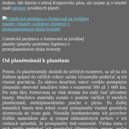
dodnes. Ide hlavne o telesá Kuiperovho pásu, ale zrejme aj o mnohé
malé
mesiace
joviálnych planét.
Umelecká predstava o formovaní sa joviálnej
planéty (planéty podobnej Jupiteru) v
protoplanetárnom disku hviezdy
Od planétezimál k planétam
Potom, čo planétezimály dorástli do určitých rozmerov, sa už na ich
ďalšom spájaní do väčších celkov začala výraznejšie podieľať aj ich
vlastná gravitácia. Za rádovo desaťtisíc rokov vzniklo postupným
zliepaním obrovské množstvo telies s rozmermi 500 až 1 000 km.
Do tejto fázy formovania sa však dostala len malá časť pôvodnej
hmoty. Množstvo materiálu zostalo v podobe väčších či menších
planétezimál, medziplanetárneho prachu a plynu. Po ďalšej
kumulácii hmoty tieto telesá zvané protoplanéty vlastná gravitácia
sformovala do tvaru gule. Neustále bombardovanie ich povrchov
ďalším materiálom ako aj rozpad rádioaktívnych prvkov v ich
vnútrach spôsobili, že protoplanéty boli roztavené. Vďaka tomu v
nich mohla prebiehať ich gravitačná diferenciácia, proces, počas