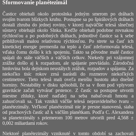
Sformovanie planétezimál
Častice obiehali okolo protoslnka jedným smerom po dráhach
svojím tvarom blízkych kruhu. Postupne sa po špirálových dráhach
dostali zhruba do jednej roviny, v ktorej najväčšie telesá slnečnej
sústavy obiehajú okolo Slnka. Keďže obiehali podobne rovnakou
rýchlosťou a po podobných dráhach, jednotlivé častice sa k sebe
približovali malou relatívnou rýchlosťou. Po strete sa časť ich
kinetickej energie premenila na teplo a časť zdeformovala telesá,
vďaka čomu došlo k ich spojeniu. Takto sa pôvodne malé častice
spájali do stále väčších a väčších celkov. Niekedy pri vzájomnej
zrážke došlo aj k rozpadom, ale spájanie prevládalo. Zárodočná
hmlovina bola dejiskom neustálych zrážok, rozpadov a spájania. Za
niekoľko tisíc rokov zrná narástli do rozmerov niekoľkých
centimetrov. Tieto telesá mali oveľa menšiu hustotu ako dnešné
horniny. Nestability v disku spôsobili, že sa v ňom pod vplyvom
gravitácie začali vytvárať prstence. Z častíc sa postupne utvorili
miestne zhluky, ktoré naďalej na seba nabaľovali hmotu a
zahusťovali sa. Tak vznikli väčšie telesá nepravidelného tvaru –
planétezimály. Veľkosť planétezimál nie je presne stanovená, siaha
od prachových častíc až k väčším planétkam. Podľa C. Alexandera
sa planetezimály s priemerom 100 metrov utvorili pred 4,568 ±
0,002 miliardami rokov.
Niektoré planétezimály vzniknuté v tomto období sa zachovali