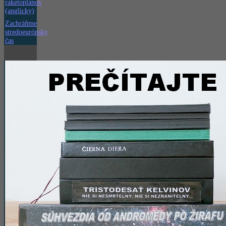
raketoplánov
(anglicky)
Zachráňme
stredoeurópsky
čas