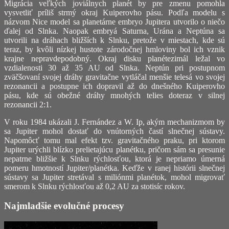
Migrácia veľkých joviálnych planét by pre zmenu pomohla
vysvetliť príliš strmý okraj Kuiperovho pásu. Podľa modelu s
názvom Nice model sa planetárne embryo Jupitera utvorilo o niečo
ďalej od Slnka. Naopak embryá Saturna, Urána a Neptúna sa
utvorili na dráhach bližších k Slnku, pretože v miestach, kde sú
teraz, by kvôli nízkej hustote zárodočnej hmloviny bol ich vznik
krajne nepravdepodobný. Okraj disku planétezimál ležal vo
vzdialenosti 30 až 35 AU od Slnka. Neptún pri postupnom
zväčšovaní svojej dráhy gravitačne vytláčal menšie telesá vo svojej
rezonancii a postupne ich dopravil až do dnešného Kuiperovho
pásu, kde sú obežné dráhy mnohých telies doteraz v silnej
rezonancii 2:1.
V roku 1984 ukázali J. Fernández a W. Ip, akým mechanizmom by
sa Jupiter mohol dostať do vnútorných častí slnečnej sústavy.
Napomôcť tomu mal efekt tzv. gravitačného praku, pri ktorom
Jupiter urýchli blízko prelietajúcu planétku, pričom sám sa presunie
nepatrne bližšie k Slnku rýchlosťou, ktorá je nepriamo úmerná
pomeru hmotností Jupiter/planétka. Keďže v ranej histórii slnečnej
sústavy sa Jupiter stretával s miliónmi planétok, mohol migrovať
smerom k Slnku rýchlosťou až 0,2 AU za stotisíc rokov.
Najmladšie evolučné procesy