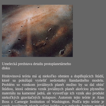
Umelecká predstava detailu protoplanetárneho
disku
Hmlovinová teória má aj niekoľko obmien a doplňujúcich štúdií,
ktoré sa pokúšajú vyriešiť nedostatky štandardného modelu.
Problém so vznikom joviálnych planét možno by sa dal obísť
štúdiou, ktorá odmieta vznik joviálnych planét akréciou plynného
materiálu na kamenné jadrá, ale vysvetľuje ich vznik ako produkt
niekoľkých gravitačných kolapsov. Autorom tejto teórie je Alan
Boss z Carnegie Institution of Washington. Podľa tejto teórie je
vznik joviálnych planét veľmi krátky a v prípade Jupitera mohol