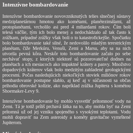
Intenzívne bombardovanie
Intenzívne bombardovanie novovzniknutých telies slnečnej sústavy
medziplanetárnou hmotou ako kométami, planétezimálami, až
protoplanétami, vrcholilo asi pred 4 miliardami rokov. Čím boli
telesá väčšie, tým ich bolo menej a nedochádzalo až tak často k
zrážkam, prípadné zrážky však boli o to katastrofickejšie. Spočiatku
bolo bombardovanie také silné, že nedovolilo mladým terestrickým
planétam, čiže Merkúru, Venuši, Zemi a Marsu, aby sa na nich
utvorila pevná kôra. Neskôr toto bombardovanie začalo po sebe
nechávať stopy, z ktorých niektoré sú pozorovateľné dodnes na
planétach a ich mesiacoch ako impaktné krátery a panvy. Množstvo
dopadových kráterov však bolo medzitým zahladené geologickými
procesmi. Počas nasledujúcich niekoľkých stoviek miliónov rokov
bombardovanie postupne slablo, aj keď aj v súčasnosti sa občas
prihodia obrovské kolízie, ako napríklad zrážka Jupitera s kométou
Shoemaker-Levy 9.
Intenzívne bombardovanie by mohlo vysvetliť prítomnosť vody na
Zemi. Tá je totiž príliš prchavá látka na to, aby mohla byť na Zemi
prítomná už od jej vzniku spojeného s vysokými teplotami. Vodu
mohli dopraviť na Zem asteroidy a kométy gravitačne vymrštené
Jupiterom.