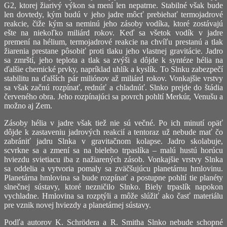
G2, ktorej žiarivý výkon sa mení len nepatrne. Stabilné však bude
len dovtedy, kým budú v jeho jadre môcť prebiehať termojadrové
reakcie, čiže kým sa neminú jeho zásoby vodíka, ktoré zostávajú
ešte na niekoľko miliárd rokov. Keď sa všetok vodík v jadre
premení na hélium, termojadrové reakcie na chvíľu prestanú a tlak
žiarenia prestane pôsobiť proti tlaku jeho vlastnej gravitácie. Jadro
sa zmrští, jeho teplota a tlak sa zvýši a dôjde k syntéze hélia na
ďalšie chemické prvky, napríklad uhlík a kyslík. To Slnku zabezpečí
stabilitu na ďalších pár miliónov až miliárd rokov. Vonkajšie vrstvy
sa však začnú rozpínať, rednúť a chladnúť. Slnko prejde do štádia
červeného obra. Jeho rozpínajúci sa povrch pohltí Merkúr, Venušu a
možno aj Zem.
Zásoby hélia v jadre však tiež nie sú večné. Po ich minutí opäť
dôjde k zastaveniu jadrových reakcií a tentoraz už nebude mať čo
zabrániť jadru Slnka v gravitačnom kolapse. Jadro skolabuje,
scvrkne sa a zmení sa na bieleho trpaslíka – malú hustú horúcu
hviezdu svietiacu iba z nažiarených zásob. Vonkajšie vrstvy Slnka
sa oddelia a vytvoria pomaly sa zväčšujúcu planetárnu hmlovinu.
Planetárna hmlovina sa bude rozpínať a postupne pohltí tie planéty
slnečnej sústavy, ktoré nezničilo Slnko. Biely trpaslík napokon
vychladne. Hmlovina sa rozptýli a môže slúžiť ako časť materiálu
pre vznik novej hviezdy a planetárnej sústavy.
Podľa autorov K. Schrödera a R. Smitha Slnko nebude schopné