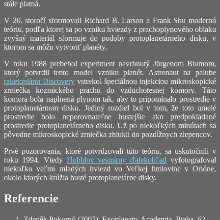
stále platná.
V 20. storočí sformovali Richard B. Larson a Frank Shu modernú
teóriu, podľa ktorej sa po vzniku hviezdy z prachoplynového oblaku
zvyšný materiál sformuje do podoby protoplanetárneho disku, v
ktorom sa môžu vytvoriť planéty.
V roku 1988 prebehol experiment navrhnutý Jürgenom Blumom,
ktorý potvrdil tento model vzniku planét. Astronaut na palube
raketoplánu Discovery
vstrekol špeciálnou injekciou mikroskopické
zrniečka kozmického prachu do vzduchotesnej komory. Táto
komora bola naplnená plynom tak, aby to pripomínalo prostredie v
protoplanetárnom disku. Jediný rozdiel bol v tom, že toto umelé
prostredie bolo neporovnateľne hustejšie ako predpokladané
prostredie protoplanetárneho disku. Už po niekoľkých minútach sa
pôvodne mikroskopické zrniečka zhlukli do pozdĺžnych zlepencov.
Prvé pozorovania, ktoré potvrdzovali túto teóriu, sa uskutočnili v
roku 1994. Vtedy
Hubblov vesmírny ďalekohľad
vyfotografoval
niekoľko veľmi mladých hviezd vo Veľkej hmlovine v Orióne,
okolo ktorých krúžia husté protoplanetárne disky.
Referencie
Zdeněk Pokorný (2007). Exoplanety. Academia, Praha, 62.