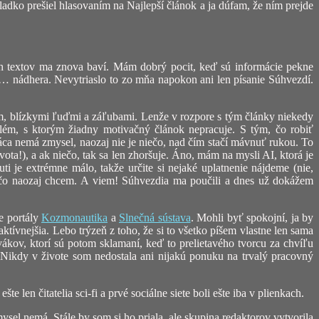
hladko prešiel hlasovaním na Najlepší článok a ja dúfam, že ním prejde
h textov ma znova baví. Mám dobrý pocit, keď sú informácie pekne
y… nádhera. Nevytriaslo to zo mňa napokon ani len písanie Súhvezdí.
m, blízkymi ľuďmi a záľubami. Lenže v rozpore s tým články niekedy
blém, s ktorým žiadny motivačný článok nepracuje. S tým, čo robiť
áca nemá zmysel, naozaj nie je niečo, nad čím stačí mávnuť rukou. To
ota!), a ak niečo, tak sa len zhoršuje. Áno, mám na mysli AI, ktorá je
je extrémne málo, takže určite si nejaké uplatnenie nájdeme (nie,
čo, čo naozaj chcem. A viem! Súhvezdia ma poučili a dnes už dokážem
e portály
Kozmonautika
a
Slnečná sústava
. Mohli byť spokojní, ja by
ktívnejšia. Lebo trýzeň z toho, že si to všetko píšem vlastne len sama
ákov, ktorí sú potom sklamaní, keď to prelietavého tvorcu za chvíľu
: Nikdy v živote som nedostala ani nijakú ponuku na trvalý pracovný
 len čitatelia sci-fi a prvé sociálne siete boli ešte iba v plienkach.
mysel nemá. Stále by som si ho priala, ale skupina redaktorov vytvorila