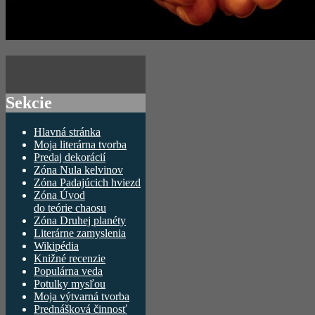
Sekcie
Hlavná stránka
Moja literárna tvorba
Predaj dekorácií
Zóna Nula kelvinov
Zóna Padajúcich hviezd
Zóna Úvod
do teórie chaosu
Zóna Druhej planéty
Literárne zamyslenia
Wikipédia
Knižné recenzie
Populárna veda
Potulky mysľou
Moja výtvarná tvorba
Prednášková činnosť