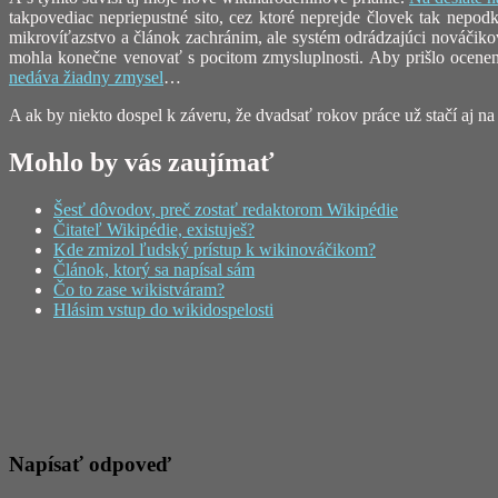
takpovediac nepriepustné sito, cez ktoré neprejde človek tak nepodk
mikrovíťazstvo a článok zachránim, ale systém odrádzajúci nováčikov 
mohla konečne venovať s pocitom zmysluplnosti. Aby prišlo ocenenie,
nedáva žiadny zmysel
…
A ak by niekto dospel k záveru, že dvadsať rokov práce už stačí aj
Mohlo by vás zaujímať
Šesť dôvodov, preč zostať redaktorom Wikipédie
Čitateľ Wikipédie, existuješ?
Kde zmizol ľudský prístup k wikinováčikom?
Článok, ktorý sa napísal sám
Čo to zase wikistváram?
Hlásim vstup do wikidospelosti
Napísať odpoveď