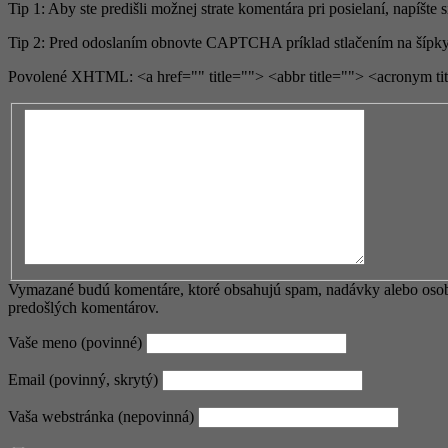
Tip 1: Aby ste predišli možnej strate komentára pri posielaní, napíšte 
Tip 2: Pred odoslaním obnovte CAPTCHA príklad stlačením na šípky
Povolené XHTML: <a href="" title=""> <abbr title=""> <acronym ti
Vymazané budú komentáre, ktoré obsahujú spam, nadávky alebo osobné
predošlých komentárov.
Vaše meno (povinné)
Email (povinný, skrytý)
Vaša webstránka (nepovinná)