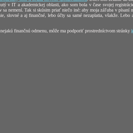
utý v IT a akademickej oblasti, ako som bola v čase svojej registráci
sa nemení. Tak si skúsim priať niečo iné: aby moja záľuba v písaní ná
 slovné a aj finančné, lebo účty sa samé nezaplatia, všakže. Lebo ani
 na nejakú finančnú odmenu, môže ma podporiť prostredníctvom stránky