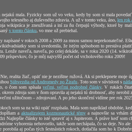
 nejakú mala. Fyzicky som už vo veku, kedy by som si mala povedať: 
vojho telesného aj duševného zdravia. A už v tomto veku, áno,
len rok
oja wikipráca je zneužívaná a iní za ňu čerpajú výhody, ktoré by ma
ísaný
v tomto článku
, vo mne už prebiehal.
 napísané v rokoch 2008 a 2009 za mnou samou neprekonateľné. Ešte d
ikidvadsiatky som si uvedomila, že istým spôsobom to prestáva platiť
u. Lenže naveľa, naveľa, po celej dekáde, sa v roku 2020 (14. wikiro
09 príspevkov, čo je môj najvyšší počet od vrcholového roku 2009!
e, realita žiaľ, opäť nie je nezištne ružová. Ak si preklepnete moje ú
nihou
Súhvezdia od Andromedy po Žirafu
. Toto som v súvislosti s
nátl
ho, o čom som spísala
veľmi, veľmi podrobné články
. V rukách čita
 okrem zdroja som v ňom opravila aj nejakú tú drobnosť, aby nerobil z
eveľmi užitočnom – zdrojovaní. A po jeho skončení vidíme pre rok 2025
 rokoch som sa na wiki opäť rozpísala. Mala som napríklad obdobie, k
 dopĺňam a
aktualizujem kozmonautické témy
a najnovšie sa vrhám d
zi Najlepšie články to isté spraviť aj s Jupiterom. A práve keď som ch
róme vyhorenia nehovorilo, takže som nechápala, čo sa deje. No ale te
 porobila aj počas tých šestnástich rokoch, dotlačila som ho k Dobrém