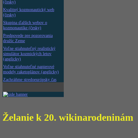
(česky)
Kvalitný kozmonautický web
(česky)
Skupina ďalších webov o
kozmonautike (česky)
Predpovede pre pozorovania
družíc Zeme
Voľne stiahnuteľný realistický
simulátor kozmických letov
(anglicky)
Voľne stiahnuteľné papierové
modely raketoplánov (anglicky)
Zachráňme stredoeurópsky čas
Želanie k 20. wikinarodeninám