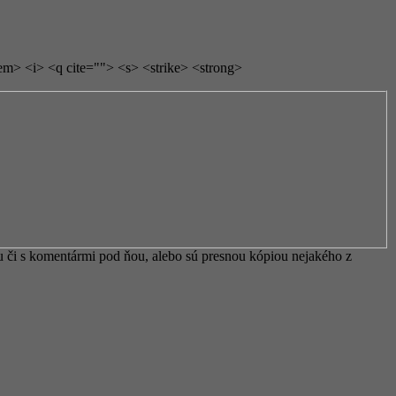
em> <i> <q cite=""> <s> <strike> <strong>
 či s komentármi pod ňou, alebo sú presnou kópiou nejakého z