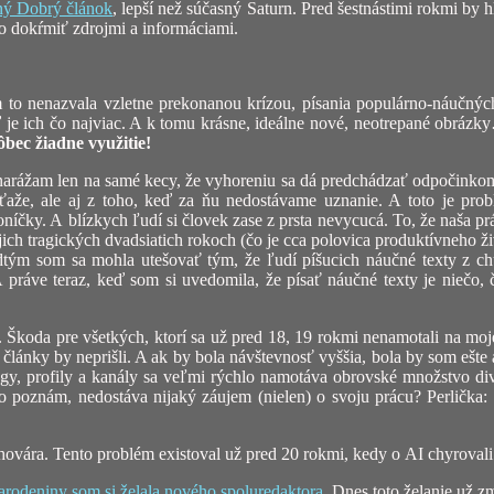
jný Dobrý článok
, lepší než súčasný Saturn. Pred šestnástimi rokmi by 
ho dokŕmiť zdrojmi a informáciami.
 to nenazvala vzletne prekonanou krízou, písania populárno-náučnýc
ď je ich čo najviac. A k tomu krásne, ideálne nové, neotrepané obrázk
bec žiadne využitie!
 narážam len na samé kecy, že vyhoreniu sa dá predchádzať odpočinko
áťaže, ale aj z toho, keď za ňu nedostávame uznanie. A toto je pro
níčky. A blízkych ľudí si človek zase z prsta nevycucá. To, že naša pr
jich tragických dvadsiatich rokoch (čo je cca polovica produktívneho živ
m som sa mohla utešovať tým, že ľudí píšucich náučné texty z chuti 
i. A práve teraz, keď som si uvedomila, že písať náučné texty je nie
. Škoda pre všetkých, ktorí sa už pred 18, 19 rokmi nenamotali na moj
články by neprišli. A ak by bola návštevnosť vyššia, bola by som ešte a
ogy, profily a kanály sa veľmi rýchlo namotáva obrovské množstvo div
ého poznám, nedostáva nijaký záujem (nielen) o svoju prácu? Perlička
ovára. Tento problém existoval už pred 20 rokmi, kedy o AI chyrovali ešte
arodeniny som si želala nového spoluredaktora
. Dnes toto želanie už z