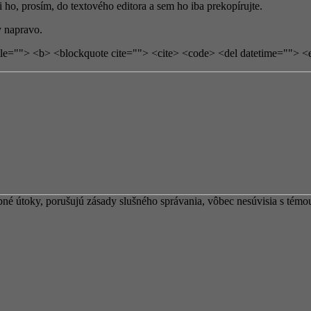
si ho, prosím, do textového editora a sem ho iba prekopírujte.
 napravo.
tle=""> <b> <blockquote cite=""> <cite> <code> <del datetime=""> <
 útoky, porušujú zásady slušného správania, vôbec nesúvisia s témou