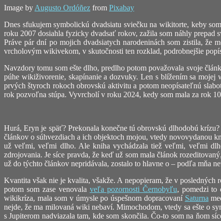
Image by
Augusto Ordóñez
from
Pixabay
Dnes sfukujem symbolickú dvadsiatu sviečku na wikitorte, keby som
roku 2007 dosiahla fyzicky dvadsať rokov, zažila som náhly prepad s
Práve pár dní po mojich dvadsiatych narodeninách som zistila, že m
vrcholovým wikivekom, v skutočnosti ten rozklad, podrobnejšie pop
Navzdory tomu som ešte dlho, predlho potom považovala svoje články
púhe wikiživorenie, skapínanie a dozvuky. Len s blížením sa mojej w
prvých štyroch rokoch obrovskú aktivitu a potom neopísateľnú slabot
rok pozvoľna stúpa. Vyvrcholí v roku 2024, kedy som mala za rok 10
Hurá, Eryn je späť? Prekonala konečne tú obrovskú dlhodobú krízu? Ni
článkov o súhvezdiach a ich objektoch mojou, vtedy novovydanou k
už veľmi, veľmi dlho. Ale kniha vychádzala tiež veľmi, veľmi dl
zdrojovania. Je síce pravda, že keď už som mala článok rozeditovaný,
už do týchto článkov nepridávala, zostalo to hlavne o – podľa mňa n
Kvantita však nie je kvalita, všakže. A nepopieram, že v posledných
potom som zase venovala
veľa pozornosti Černobyľu
, pomedzi to
wikikríza, mala som v úmysle po úspešnom dopracovaní
Saturna
med
nejde, že ma milovaná wiki nebaví. Mimochodom, vtedy sa ešte o synd
s Jupiterom nadviazala tam, kde som skončila. Čo-to som na ňom síce