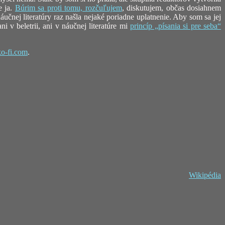
e ja.
Búrim sa proti tomu, rozčuľujem
, diskutujem, občas dosiahnem
učnej literatúry raz našla nejaké poriadne uplatnenie. Aby som sa jej
 v beletrii, ani v náučnej literatúre mi
princíp „písania si pre seba“
ko-fi.com
.
Wikipédia