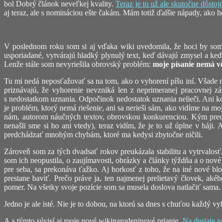
bol Dobrý článok neveľkej kvality.
Teraz je to už ale skutočne dôsto
aj teraz, ale s nomináciou ešte čakám. Mám totiž ďalšie nápady, ako 
V poslednom roku som si aj vďaka wiki uvedomila, že hoci by som
usporiadané, vytvárajú hladký plynulý text, keď dávajú zmysel a ke
Lenže stále som nevyriešila obrovský problém:
moje písanie nemá vô
Tu mi nedá neposťažovať sa na tom, ako o vyhorení píšu iní. Všade
priznávajú, že vyhorenie nevzniká len z neprimeranej pracovnej z
s nedostatkom uznania. Odpočinok nedostatok uznania nelieči. Ani ko
je problém, ktorý nemá riešenie, ani sa nerieši sám, ako vidíme na mo
nám, autorom náučných textov, obrovskou konkurenciou. Kým predtý
nenašli sme si ho ani vtedy), teraz vidím, že je to už úplne v háj
predchádzať mnohým chybám, ktoré ma kedysi zbytočne ničili.
Zároveň som za tých dvadsať rokov preukázala stabilitu a vytrvalosť
som ich neopustila, o zaujímavosti, obrázky a články týždňa a o nové 
pre seba, sa prekonáva ťažko. Aj horkosť z toho, že na iné nové bl
prestane baviť. Prečo práve ja, ten najmenej prelietavý človek, ak
pomer. Na všetky svoje pozície som sa musela doslova natlačiť sama.
Jedno je ale isté. Nie je to dobou, na ktorú sa dnes s chuťou každý vyh
A s týmto súvisí aj moje nové wikinarodeninové prianie.
Na desiate n