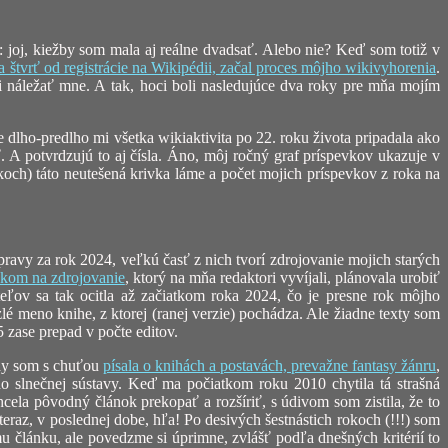
joj, kiežby som mala aj reálne dvadsať. Alebo nie? Keď som totiž v
 a štvrť od registrácie na Wikipédii, začal proces môjho wikivyhorenia
.
li náležať mne. A tak, hoci boli nasledujúce dva roky pre mňa mojím
lho-predlho mi všetka wikiaktivita po 22. roku života pripadala ako
. A potvrdzujú to aj čísla. Áno, môj ročný graf príspevkov ukazuje v
koch) táto neutešená krivka láme a počet mojich príspevkov z roka na
pravy za rok 2024, veľkú časť z nich tvorí zdrojovanie mojich starých
akom na zdrojovanie
, ktorý na mňa redaktori vyvíjali, plánovala urobiť
teľov sa tak ocitla až začiatkom roka 2024, čo je presne rok môjho
lé meno knihe, z ktorej (ranej verzie) pochádza. Ale žiadne texty som
 zase prepad v počte editov.
edy som s chuťou
písala o knihách a postavách, prevažne fantasy žánru
,
o slnečnej sústavy. Keď ma počiatkom roku 2010 chytila tá strašná
cela pôvodný článok prekopať a rozšíriť, s údivom som zistila, že to
raz, v poslednej dobe, hľa! Po desivých šestnástich rokoch (!!!) som
u článku, ale povedzme si úprimne, zvlášť podľa dnešných kritérií to