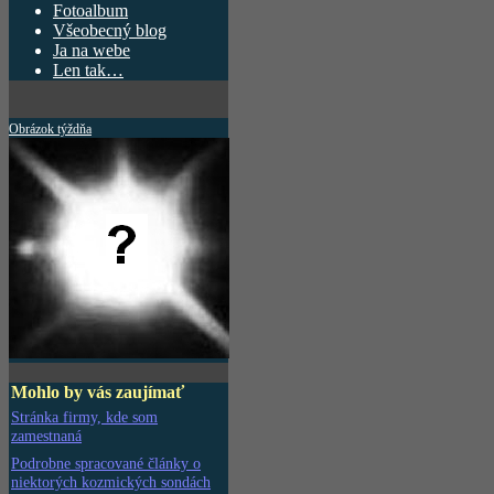
Fotoalbum
Všeobecný blog
Ja na webe
Len tak…
Obrázok týždňa
Mohlo by vás zaujímať
Stránka firmy, kde som
zamestnaná
Podrobne spracované články o
niektorých kozmických sondách