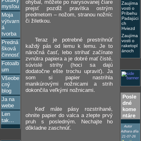
Potulky
ohýbal, môžete po narysovanej čiare
Zaujíma
mysľou
prejsť pozdĺž pravítka ostrým
vosti o
Príbehu
predmetom – nožom, stranou nožníc
Moja
Padajúci
či žiletkou.
výtvarn
ch
á
Hviezd
tvorba
Zaujíma
Teraz je potrebné prestrihnúť
vosti o
Predná
každý pás od lemu k lemu. Je to
raketopl
šková
ánoch
náročná časť, lebo strihať začínate
činnosť
zvnútra papiera a je dobré mať čisté,
Fotoalb
súvislé strihy (hoci sa dajú
um
dodatočne ešte trochu upraviť). Ja
som si papier nastrihla
Všeobe
manikúrovými nožnicami a strih
cný
dokončila veľkými nožnicami.
blog
Posle
Ja na
dné
webe
Keď máte pásy rozstrihané,
kome
Len
ohnite papier do valca a zlepte prvý
ntáre
tak…
pruh s posledným. Nechajte ho
Autor
dôkladne zaschnúť.
Adhara dňa
21-07-26