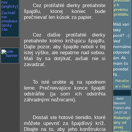
predstav
nov
y k
Cez protiľahlé dierky pretiahnite
(anglicky)
prvému
špajdľu, ktorej koniec bude
Zachráň
pristátiu
prečnievať len kúsok za papier.
me
stredoeur
Máš vari
ópsky
čas
taký
Cez ďalšie protiľahlé dierky
pocit? :-)
pretiahnite kolmo križujúcu špajdľu.
Veď
Dajte pozor, aby špajdle neboli v tej
normálne
istej výške, ale nepatrne nad sebou.
odpoved
ám. Ak
Mali by sa dotýkať, avšak nie si
mám čo
zavadzať.
povedať.
Ni...
Pokračov
To isté urobte aj na spodnom
ať v čítaní
leme. Prečnievajúce konce špajdlí
odstráňte (ja som ich odstrihla
Autor
záhradnými nožnicami).
Slavomír
Fridrich dňa
14-07-26
Dostali ste hotové tienidlo, ktoré
Raketopl
ány od
môžete upevniť za špajdľový kríž.
prvej
Dbajte na to, aby jeho konštrukcia
predstav