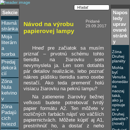
Sekcie
Napos
ledy
Pridané
Hlavná
Návod na výrobu
uprav
29.09.2017
stránka
ované
papierovej lampy
stránk
Moja
y
literárn
Hneď pre začiatok sa musím
a
Zóna
priznať – prvotnú schému tohto
tvorba
Druhej
tienidla na žiarovku som
planéty
Predaj
nevymyslela ja. Len som dotiahla
dekorá
Mohla
pár detailov realizácie, lebo poznať
byť
cií
nákres pláštiku tienidla samo osebe
Venuša
Zóna
donedáv
nestačí. Ako teda premeniť holú
na
Nula
visiacu žiarovku na peknú lampu?
naozaj
kelvino
taká,
Na zatienenie žiarovky bežnej
v
ako ju
veľkosti budete potrebovať tvrdý
opisuje
Zóna
papier formátu A2. Ten môžete v
m v
Padajú
rozličných farbách nájsť vo väčších
Druhej
cich
planéte?
papiernictvách. Môžete kúpiť aj A1,
(nové)
hviezd
prestrihnúť ho, a dostať z neho