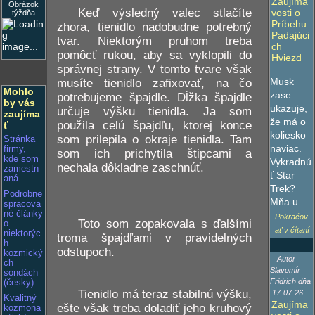
Zaujíma
Obrázok
Keď výsledný valec stlačíte
vosti o
týždňa
Príbehu
zhora, tienidlo nadobudne potrebný
Padajúci
tvar. Niektorým pruhom treba
ch
pomôcť rukou, aby sa vyklopili do
Hviezd
správnej strany. V tomto tvare však
Musk
musíte tienidlo zafixovať, na čo
Mohlo
zase
potrebujeme špajdle. Dĺžka špajdle
by vás
ukazuje,
určuje výšku tienidla. Ja som
zaujíma
že má o
použila celú špajdľu, ktorej konce
ť
koliesko
som prilepila o okraje tienidla. Tam
Stránka
naviac.
firmy,
som ich prichytila štipcami a
kde som
Vykradnú
nechala dôkladne zaschnúť.
zamestn
ť Star
aná
Trek?
Podrobne
Mňa u...
spracova
né články
Pokračov
Toto som zopakovala s ďalšími
o
ať v čítaní
niektorýc
troma špajdľami v pravidelných
h
odstupoch.
kozmický
Autor
ch
Slavomír
sondách
Fridrich dňa
(česky)
Tienidlo má teraz stabilnú výšku,
17-07-26
Kvalitný
Zaujíma
ešte však treba doladiť jeho kruhový
kozmona