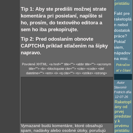
pristátiu
Tip 1: Aby ste predišli možnej strate
Fakt pre
komentára pri posielaní, napíšte si
raketoplá
ho, prosím, do textového editora a
n nebol
sem ho iba prekopírujte.
dostatok
práce?
Tip 2: Pred odoslaním obnovte
Pokiaľ
CAPTCHA príklad stlačením na šípky
viem,
napravo.
nápadov
na misi...
Povolené XHTML: <a href="" title=""> <abbr title=""> <acronym
Pokračov
title=""> <b> <blockquote cite=""> <cite> <code> <del
ať v čítaní
datetime=""> <em> <i> <q cite=""> <s> <strike> <strong>
Autor
Slavomír
Fridrich dňa
12-07-26
Raketopl
ány od
prvej
predstav
y k
Vymazané budú komentáre, ktoré obsahujú
prvému
spam, nadávky alebo osobné útoky, porušujú
pristátiu