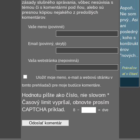
zásady slušného správania, vôbec nesúvisia s
témou či s komentármi pod ňou, alebo sú
Aspoň..
presnou kópiou nejakého z predošlých
Nie som
komentárov.
prvý.. Asi
ani
Vaše meno (povinné)
posledný
, koho s
konštrukt
Email (povinný, skrytý)
érov
"nových..
Vaša webstránka (nepovinná)
.
Pokračov
ať v čítaní
Uložiť moje meno, e-mail a webovú stránku v
tomto prehliadači pre moje budúce komentáre.
Hodnotu píšte ako číslo, nie slovom
*
Časový limit vypršal, obnovte prosím
CAPTCHA príklad.
8
−
=
dve