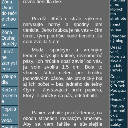
Podujati
rovno tienidlá dve.
Zóna
a, na
Úvod
ktorých
do teóri
ma
stretnete
Pozdĺž dlhších strán výkresu
e chao
narysujte horný a spodný lem
su
Letné
vence
tienidla. Jeho hrúbka je na vás – čím
Zóna
tenší, tým plochšie bude tienidlo. Ja
Všeobec
Druhej
ný blog
som zvolila 5 cm.
planéty
Desať
Medzi spodným a vrchným
Literár
vecí,
lemom narysujte kolmé, rovnomerné
ktoré sú
ne
pásy. Ich hrúbka opäť závisí od vás,
skvelé
zamysl
na lete
ja som zvolila 1,5 cm. Bola to
enia
(nové)
vhodná šírka nielen pre hrúbku
Wikipé
Čo je
jednotlivých pásov, ale praktický bol
vynoven
dia
aj ich počet – bez jedného deliteľný
ý Príbeh
štyrmi. Zostávajúci pruh papiera,
Knižné
Padajúci
ch
ktorý je priúzky na pás, odstrihnite.
recenzi
Hviezd?
e
Ponuka
Populá
prednáš
Papier zohnite pozdĺž lemov, na
rna
ok z
oboch stranách rovnakým smerom.
kozmon
veda
Aby sa vám ľahšie a súvislejšie
autiky