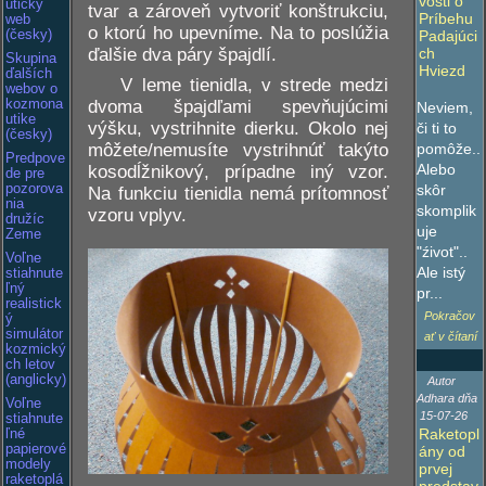
vosti o
utický
tvar a zároveň vytvoriť konštrukciu,
Príbehu
web
o ktorú ho upevníme. Na to poslúžia
(česky)
Padajúci
ďalšie dva páry špajdlí.
ch
Skupina
Hviezd
ďalších
V leme tienidla, v strede medzi
webov o
kozmona
dvoma špajdľami spevňujúcimi
Neviem,
utike
výšku, vystrihnite dierku. Okolo nej
či ti to
(česky)
pomôže..
môžete/nemusíte vystrihnúť takýto
Predpove
Alebo
kosodĺžnikový, prípadne iný vzor.
de pre
pozorova
skôr
Na funkciu tienidla nemá prítomnosť
nia
skomplik
vzoru vplyv.
družíc
uje
Zeme
"źivot"..
Voľne
Ale istý
stiahnute
ľný
pr...
realistick
Pokračov
ý
simulátor
ať v čítaní
kozmický
ch letov
(anglicky)
Autor
Adhara dňa
Voľne
15-07-26
stiahnute
Raketopl
ľné
papierové
ány od
modely
prvej
raketoplá