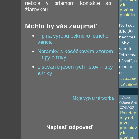
nebola v priamom kontakte so
y k
žiarovkou.
prvému
pristátiu
Mohlo by vás zaujímať
No tak ..
ale.. Ak
Tip na výrobu pekného letného
nechceš.
venca
. Aby
som ti
Náramky s kocôčkovým vzorom
"otravova
– tipy a triky
l život", s
niečím
Lisovanie jesenných listov – tipy
čo...
a triky
Pokračov
ať v čítaní
Autor
Moja výtvarná tvorba
Adhara dňa
12-07-26
Raketopl
ány od
prvej
Napísať odpoveď
predstav
y k
prvému