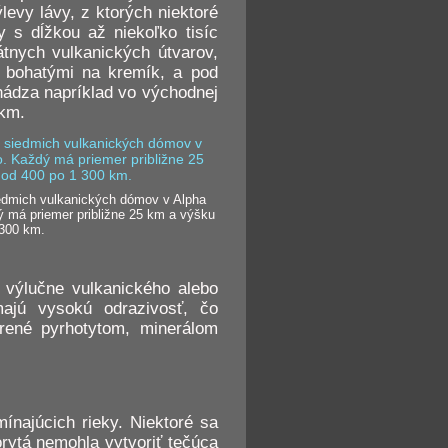
vy lávy, z ktorých niektoré
 s dĺžkou až niekoľko tisíc
tnych vulkanických útvarov,
i bohatými na kremík, a pod
hádza napríklad vo východnej
 km.
edmich vulkanických dómov v Alpha
 má priemer približne 25 km a výšku
 300 km.
 výlučne vulkanického alebo
ajú vysokú odrazivosť, čo
orené pyrhotytom, minerálom
ínajúcich rieky. Niektoré sa
orytá nemohla vytvoriť tečúca