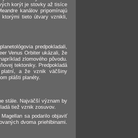
ých korýt je stovky až tisíce
 Meandre kanálov pripomínajú
torými tieto útvary vznikli,
lanetológovia predpokladali,
er Venus Orbiter ukázali, že
 napríklad zlomového pôvodu.
tňovej tektoniky. Predpokladá
platní, a že vznik väčšiny
m plášti planéty.
ne stále. Najväčší význam by
adá tiež vznik zosuvov.
Magellan sa podarilo objaviť
movaných dvoma priehlbinami.