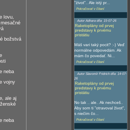
"źivot".. Ale istý pr...
Pokračovať v čítaní
e lovu,
Autor Adhara dňa
15-07-26
, mesačné
Raketoplány od prvej
vá
predstavy k prvému
pristátiu
é božstvá
Máš vari taký pocit? :-) Veď
normálne odpovedám. Ak
e
mám čo povedať. Ni...
sti
Pokračovať v čítaní
e neba
Autor Slavomír Fridrich dňa
14-07-
26
e vojny
Raketoplány od prvej
predstavy k prvému
pristátiu
, ale aj
No tak .. ale.. Ak nechceš..
 ženské
Aby som ti "otravoval život",
s niečím čo...
e neba
Pokračovať v čítaní