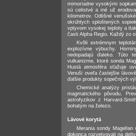
mimoriadne vysokými sopkami
sú celistvé a iné už erodov
kilometrov. Odlišné venušsk
okrúhlych sploštených sopie
vplyvom vysokej teploty a tl
časti Alpha Regio. Každý zo 
Kvôli extrémnym teplotá
explozívne výbuchy. Horni
nedopadajú ďaleko. Túto t
vulkanizme, ktoré sonda Mag
Hustá atmosféra sťažuje uv
Venuši oveľa častejšie lávov
ďalšie produkty sopečných vý
Chemické analýzy pristáv
magmatického pôvodu. Prev
astrofyzikov z Harvard-Smit
bohatým na železo.
Lávové korytá
Merania sondy Magellan u
dokonca rozvetvovali na delty