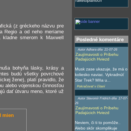
raketoplánoch
afická (z gréckeho názvu pre
ha Regio a od neho meriame
ria kladne smerom k Maxwell
Posledné komentáre
Autor Adhara dňa
21-07-26
Zaujímavosti o Príbehu
Padajúcich Hviezd
nuša bohyňa lásky, krásy a
Musk zase ukazuje, že má o
ontes budú všetky povrchové
koliesko naviac. Vykradnúť
kej žene), platí pravidlo, že
Star Trek? Mňa u...
kou alebo vojenskou činnosťou
Pokračovať v čítaní
jú dať útvaru meno, ktoré už
Autor Slavomír Fridrich dňa
17-07-
26
Zaujímavosti o Príbehu
Padajúcich Hviezd
 mien
Neviem, či ti to pomôže..
Alebo skôr skomplikuje