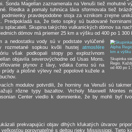
. Sonda Magellan zaznamenala na Venuši tiež mohutné výle
ané. Riedka a pomaly tuhnúca láva sformovala tiež brázdy
é podmienky pravdepodobne stoja za vznikom zrejme uniká
k. Predpokladá sa, že tieto sopky sú budované horninam
aku splacateli. Skupina takýchto vulkanických dómov sa nac
siedmich dómov má priemer 25 km a výšku od 400 po 1 300
m a nedostatku vody sú v podstate vylúčené
ny rozmetané sopkou kvôli hustej
atmosfére
eóriu však podkopali stopy po explozívnom
ellan objavila severovýchodne od Usas Mons.
Skupinka si
Regio. Každý
oľňovanie plynov z lávy, vďaka čomu sú na
od 400 po 1
é prúdy a plošné výlevy než popolové kužele a
buchov.
acích modulov potvrdili, že horniny na Venuši sú takmer
ažujú rôzne typy bazaltov. Vrcholy Maxwell Montes m
hsonian Center viedlo k domnienke, že by mohli byť tv
kázali prekvapujúci objav dlhých kľukatých útvarov pripom
 veľkosťou porovnateľné s deltou rieky Mississippi. Tieto k