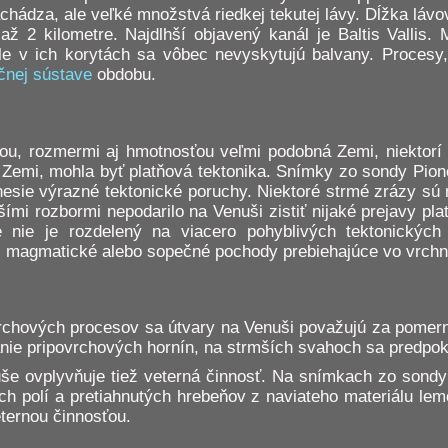
chádza, ale veľké množstvá riedkej tekutej lávy. Dĺžka lávov
 až 2 kilometre. Najdlhší objavený kanál je Baltis Vallis.
 v ich korytách sa vôbec nevyskytujú balvany. Procesy, k
čnej sústave
obdobu.
ou, rozmermi aj hmotnosťou veľmi podobná Zemi, niektorí p
 Zemi, mohla byť platňová tektonika. Snímky zo sondy Pione
esie výrazné tektonické poruchy. Niektoré strmé zrázy sú
mi rozbormi nepodarilo na Venuši zistiť nijaké prejavy pla
 nie je rozdelený na viacero pohyblivých tektonických 
li magmatické alebo sopečné pochody prebiehajúce vo vrchno
rchových procesov sa útvary na Venuši považujú za pomer
ie pripovrchových hornín, na strmších svahoch sa predpokl
e ovplyvňuje tiež veterná činnosť. Na snímkach zo sondy 
ch polí a pretiahnutých hrebeňov z naviateho materiálu le
eternou činnosťou.