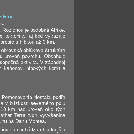
rra
. Rozlohou je podobná Afrike,
j tektoniky, aj keď vykazuje
epresie s hĺbkou až 3 km.
a obrovská oblúková štruktúra
nú úroveň povrchu. Obsahuje
 sopečná aktivita. V západnej
m kaňonov, hlbokých korýt a
u. Pomenovanie dostala podľa
a v blízkosti severného pólu
 10 km nad úroveň okolitých
sthar Terra tvorí vyvýšenina
juhu na Danu Montes.
d ňou sa nachádza chladnejšia