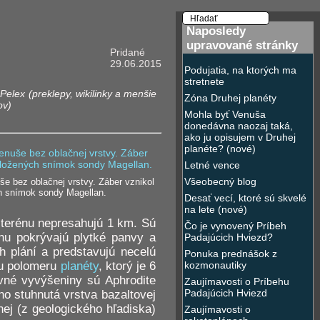
Naposledy
upravované stránky
Pridané
29.06.2015
Podujatia, na ktorých ma
stretnete
Pelex (preklepy, wikilinky a menšie
Zóna Druhej planéty
ov)
Mohla byť Venuša
donedávna naozaj taká,
ako ju opisujem v Druhej
planéte? (nové)
Letné vence
Všeobecný blog
e bez oblačnej vrstvy. Záber vznikol
h snímok sondy Magellan.
Desať vecí, ktoré sú skvelé
na lete (nové)
e terénu nepresahujú 1 km. Sú
Čo je vynovený Príbeh
u pokrývajú plytké panvy a
Padajúcich Hviezd?
h plání a predstavujú necelú
Ponuka prednášok z
kozmonautiky
mu polomeru
planéty
, ktorý je 6
vné vyvýšeniny sú Aphrodite
Zaujímavosti o Príbehu
Padajúcich Hviezd
no stuhnutá vrstva bazaltovej
ej (z geologického hľadiska)
Zaujímavosti o