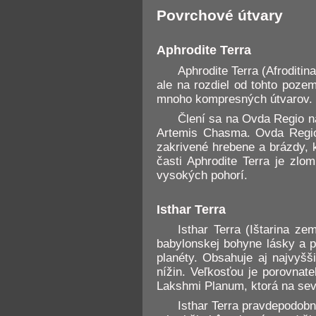
Povrchové útvary
Aphrodite Terra
Aphrodite Terra (Afroditi
ale na rozdiel od tohto poze
mnoho kompresných útvarov. Je
Člení sa na Ovda Regio na
Artemis Chasma. Ovda Regio 
zakrivené hrebene a brázdy, k
časti Aphrodite Terra je zl
vysokých pohorí.
Isthar Terra
Isthar Terra (Ištarina z
babylonskej bohyne lásky a p
planéty. Obsahuje aj najvyš
nížin. Veľkosťou je porovnat
Lakshmi Planum, ktorá na se
Isthar Terra pravdepodobn