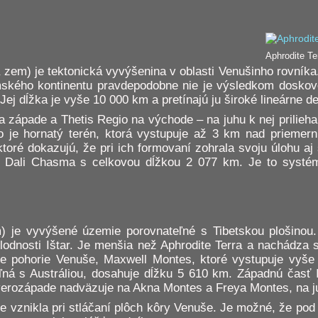
Aphrodite Te
na zem) je tektonická vyvýšenina v oblasti Venušinho rovníka
mského kontinentu pravdepodobne nie je výsledkom doskove
j dĺžka je vyše 10 000 km a pretínajú ju široké lineárne d
 západe a Thetis Regio na východe – na juhu k nej prilieh
je hornatý terén, ktorá vystupuje až 3 km nad priemer
toré dokazujú, že pri ich formovaní zohrala svoju úlohu aj
om Dali Chasma s celkovou dĺžkou 2 077 km. Je to systé
em) je vyvýšené územie porovnateľné s Tibetskou plošino
lodnosti Ištar. Je menšia než Aphrodite Terra a nachádza s
šie pohorie Venuše, Maxwell Montes, ktoré vystupuje vyše
eľná s Austráliou, dosahuje dĺžku 5 610 km. Západnú časť I
verozápade nadväzuje na Akna Montes a Freya Montes, na 
e vznikla pri stláčaní plôch kôry Venuše. Je možné, že po