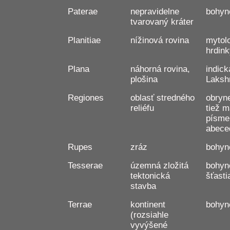
Paterae
nepravidelne
bohyn
tvarovaný kráter
Planitiae
nížinová rovina
mytol
hrdin
Plana
náhorná rovina,
indic
plošina
Laksh
Regiones
oblasť stredného
obryne
reliéfu
tiež m
písme
abece
Rupes
zráz
bohyn
Tesserae
územná zložitá
bohyn
tektonická
šťasti
stavba
Terrae
kontinent
bohyn
(rozsiahle
vyvýšené