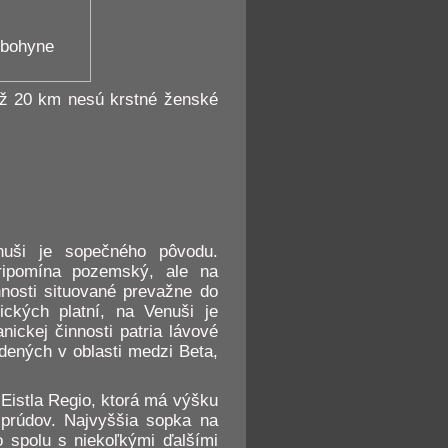
 bohyne
ež 20 km nesú krstné ženské
uši je sopečného pôvodu.
ripomína pozemský, ale na
nnosti situované prevažne do
ických platní, na Venuši je
nickej činnosti patria lávové
edených v oblasti medzi Beta,
Eistla Regio, ktorá má výšku
 prúdov. Najvyššia sopka na
 spolu s niekoľkými ďalšími