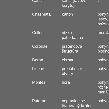
Canali
kanál (lávové
?
koryto)
Chasmata
kaňon
bohyn
lesov
božst
Colles
nízka
morsk
pahorkatina
Coronae
prstencová
bohyn
štruktúra
plodno
Dorsa
chrbát
bohyn
Lineae
pretiahnuté
bohyn
útvary
Montes
hora
bohyne
rôzne
mená
Paterae
nepravidelne
bohyn
tvarovaný kráter