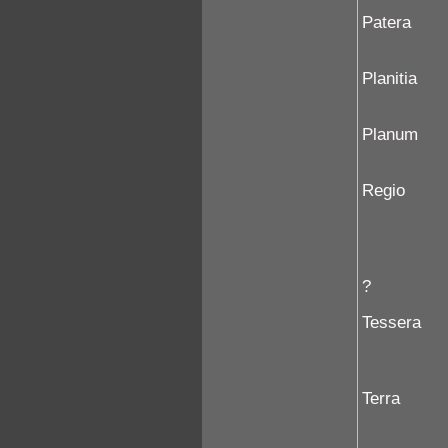
Patera
Planitia
Planum
Regio
?
Tessera
Terra