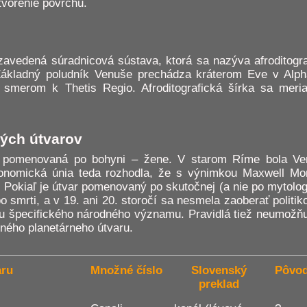
tvorenie povrchu.
avedená súradnicová sústava, ktorá sa nazýva afroditogr
 Základný poludník Venuše prechádza kráterom Eve v Alp
ne smerom k Thetis Regio. Afroditografická šírka sa me
ých útvarov
ta pomenovaná po bohyni – žene. V starom Ríme bola Ve
ronomická únia teda rozhodla, že s výnimkou Maxwell M
 Pokiaľ je útvar pomenovaný po skutočnej (a nie po mytologic
o smrti, a v 19. ani 20. storočí sa nesmela zaoberať politi
u špecifického národného významu. Pravidlá tiež neumožňu
ného planetárneho útvaru.
aru
Množné číslo
Slovenský
Pôvod
preklad