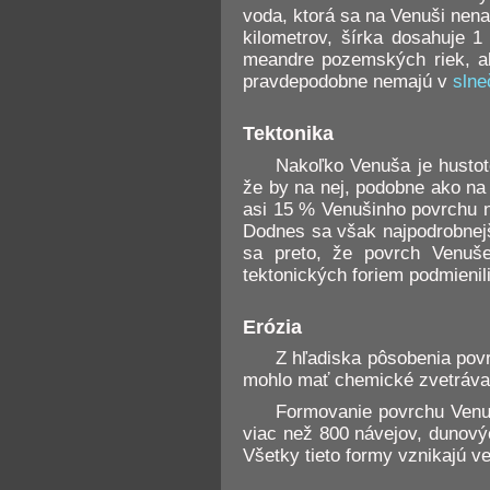
voda, ktorá sa na Venuši nena
kilometrov, šírka dosahuje 1
meandre pozemských riek, ale
pravdepodobne nemajú v
slne
Tektonika
Nakoľko Venuša je hustot
že by na nej, podobne ako na
asi 15 % Venušinho povrchu n
Dodnes sa však najpodrobnejší
sa preto, že povrch Venuše
tektonických foriem podmieni
Erózia
Z hľadiska pôsobenia pov
mohlo mať chemické zvetrávan
Formovanie povrchu Venuš
viac než 800 návejov, dunový
Všetky tieto formy vznikajú v