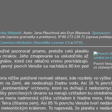
skej Wikipédii
. Autor: Jana Plauchová ako Eryn Blaireová.
Spoluautori:
obzle (oprava gramatiky a preklepov), IP 89.173.139.71 (oprava preklep
Commons Attribution-ShareAlike License 3.0
a
GFDL
.
ožné pozorovať priamo, pretože celú planétu
va mrakov. Jeho zmapovanie sa uskutočnilo až
gnálov, ktoré cez oblačnú vrstvu prechádzajú.
Povrch Venuš
e pevný povrch Venuše sa nachádza 80 km pod
zo zloženýc
oria nižšie položené rovinaté oblasti, kde rozdiely vo výšk
m na Zemi, ale neobsahujú žiadnu vodu. Asi 16 % povrch
 „kontinentálne“ vrchoviny, ktoré sa dvíhajú z nedoziernyc
Výšky povrchových útvarov sa merajú vzhľadom ku stredné
sa meria nadmorská výška vzhľadom k hladine mora. Hla
ar Terra (Ištarina zem). Asi 85 % povrchu Venuše tvorí nedáv
 meteoritickým kráterom. To napovedá, že planéta v nedávn