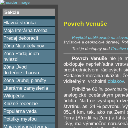
Sekcie
Hlavná stránka
Povrch Venuše
Moja literárna tvorba
Prvýkrát publikované na sloven
Predaj dekorácií
štylistické a geologické úpravy), R
Zóna Nula kelvinov
Text je dostupný pod
Creative 
Zóna Padajúcich
Povrch Venuše
nie je m
hviezd
obklopuje nepriehľadná vrst
Zóna Úvod
prostredníctvom rádiových si
do teórie chaosu
Radarové merania ukázali, ž
Zóna Druhej planéty
viditeľnými vrcholmi
oblakov
.
Literárne zamyslenia
Približne 60 % povrchu tv
analogické oceánskym panvá
Wikipédia
údolia. Nad ne vystupujú dve
Knižné recenzie
štvrtinu, asi 24 % povrchu. 
Populárna veda
051,4 km, tak, ako na Zemi 
Terra (Afroditina Zem) a Isht
Potulky mysľou
lávy, iba výnimočne narušená
Moja výtvarná tvorba