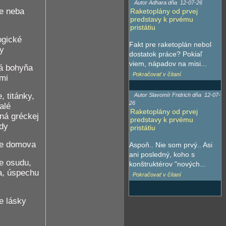
Autor Adhara dňa
12-07-26
e neba
Raketoplány od prvej
predstavy k prvému
pristátiu
ogické
Fakt pre raketoplán nebol
ky
dostatok práce? Pokiaľ
viem, nápadov na misi...
ká bohyňa
Pokračovať v čítaní
mi
, titánky,
Autor Slavomír Fridrich dňa
12-07-
26
alé
Raketoplány od prvej
ná gréckej
predstavy k prvému
dy
pristátiu
e domova
Aspoň.. Nie som prvý.. Asi
ani posledný, koho s
e osudu,
konštruktérov "nových...
a, úspechu
Pokračovať v čítaní
e lásky