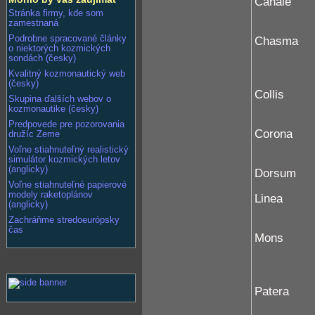
Canale
Stránka firmy, kde som
zamestnaná
Podrobne spracované články
Chasma
o niektorých kozmických
sondách (česky)
Kvalitný kozmonautický web
(česky)
Collis
Skupina ďalších webov o
kozmonautike (česky)
Predpovede pre pozorovania
Corona
družíc Zeme
Voľne stiahnuteľný realistický
simulátor kozmických letov
(anglicky)
Dorsum
Voľne stiahnuteľné papierové
modely raketoplánov
Linea
(anglicky)
Zachráňme stredoeurópsky
čas
Mons
Patera