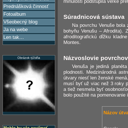
minulosti podstúpila veľké pre
Prednášková činnosť
Fotoalbum
Súradnicová sústava
Všeobecný blog
Na povrchu Venuše bola z
Ja na webe
bohyňu Venušu – Afrodita).
afroditografickú dĺžku klad
Len tak…
Montes.
Názvoslovie povrchov
Obrázok týždňa
Venuša je jediná plané
plodnosti. Medzinárodná ast
útvary niesť len ženské mená.
musí byť už viac než 3 roky p
a tiež nesmela byť osobnosťo
bolo použité na pomenovanie i
Názov útv
Mohlo by vás zaujímať