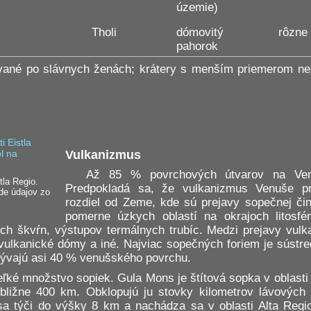
územie)
Tholi
dómovitý
rôzne
pahorok
vané po slávnych ženách; krátery s menším priemerom n
Vulkanizmus
Až 85 % povrchových útvarov na Ven
tla Regio.
Predpokladá sa, že vulkanizmus Venuše p
de údajov zo
rozdiel od Zeme, kde sú prejavy sopečnej či
pomerne úzkych oblastí na okrajoch litosfér
ch škvŕn, výstupov termálnych trubíc. Medzi prejavy vulka
 vulkanické dómy a iné. Najviac sopečných foriem je sústr
rývajú asi 40 % venušského povrchu.
ké množstvo sopiek. Gula Mons je štítová sopka v oblasti 
bližne 400 km. Obklopujú ju stovky kilometrov lávových
sa týči do výšky 8 km a nachádza sa v oblasti Alta Regio