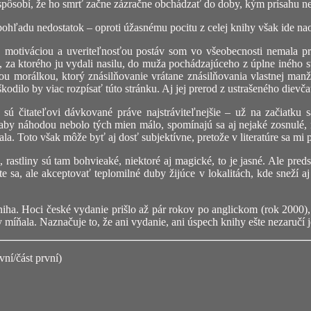
spôsobí, že ho smrť začne zázračne obchádzať do doby, kým prísahu ne
ohľadu nedostatok – oproti úžasnému pocitu z celej knihy však ide naoz
S motiváciou a uveriteľnosťou postáv som vo všeobecnosti nemala p
, za ktorého ju vydali nasilu, do muža pochádzajúceho z úplne iného 
nou morálkou, ktorý znásilňovanie vrátane znásilňovania vlastnej man
dilo by viac rozpísať túto stránku. Aj jej prerod z ustrašeného dievč
ú čitateľovi dávkované práve najstráviteľnejšie – už na začiatku 
 aby náhodou nebolo tých mien málo, spomínajú sa aj nejaké zosnulé, 
a. Toto však môže byť aj dosť subjektívne, pretože v literatúre sa mi 
, rastliny sú tam bohvieaké, niektoré aj magické, to je jasné. Ale pr
e sa, ale akceptovať teplomilné duby žijúce v lokalitách, kde sneží aj 
niha. Hoci české vydanie prišlo až pár rokov po anglickom (rok 2000), 
y míňala. Naznačuje to, že ani vydanie, ani úspech knihy ešte nezaručí 
vní/část první)