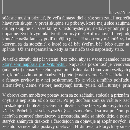
Je zvláštne
súčasne musím priznať, že veľa fantasy diel a ság som zatiaľ neprečí
hlavných skupín: v prvej skupine sú príbehy, ktoré majú síce zaujím
druhej skupine sú zase knihy s nedomysleným, nedôveryhodným pr
dopadne. Svetlú výnimku tvoril len prvý diel Hoffmanovej Ľavej ruk
konečne našla fantasy podľa môjho gusta. Hra o tróny má totiž vydar
ktorými sa dá stotožniť, o ktoré sa dá báť (veľmi báť, lebo autor 
spánok. Už ani nepamätám, kedy sa mi niečo také naposledy stalo.
Je ťažké zhrnúť dej pár vetami, bez toho, aby sa v tom neznalec nestra
ktorý som napísala pre Wikipédiu
. Najväčšia pozornosť je venovan
(údajného) nemanželského syna lorda Eddarda. Domovom všetkých post
zlo, ktoré so zimou prichádza. Aj preto je najsevernejšia časť úzke
a fantasy prvkov je v nej poskromne. To je však z môjho pohľadu len
alternatívnej Zeme, v ktorej nechýbajú lordi, rytieri, králi, turnaje, pr
V obrovskom množstve postáv som sa zo začiatku strácala a priznám 
chytila a nepustila až do konca. Po jej dočítaní som sa vrátila k za
preskakuje od dôležitej scény k dôležitej scéne bez výplnkových rečí
všetky. Príbeh je skvele vyvážený – nezmocňoval sa ma pri ňom poci
nechýba pestrosť charakterov a prostredia, stále sa niečo deje, a post
starých známych drakoch a čarodejoch sa objavuje aj zopár nových,
že autor sa nezdráha postavy obetovať. Hrdinovia, o ktorých by sme si