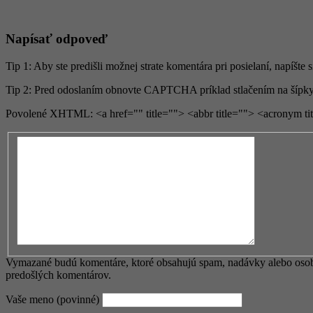
Napísať odpoveď
Tip 1: Aby ste predišli možnej strate komentára pri posielaní, napíšte 
Tip 2: Pred odoslaním obnovte CAPTCHA príklad stlačením na šípky
Povolené XHTML: <a href="" title=""> <abbr title=""> <acronym ti
Vymazané budú komentáre, ktoré obsahujú spam, nadávky alebo osobné
predošlých komentárov.
Vaše meno (povinné)