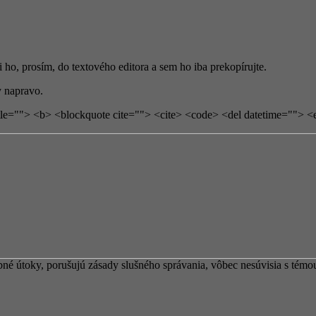
si ho, prosím, do textového editora a sem ho iba prekopírujte.
 napravo.
tle=""> <b> <blockquote cite=""> <cite> <code> <del datetime=""> <
 útoky, porušujú zásady slušného správania, vôbec nesúvisia s témou