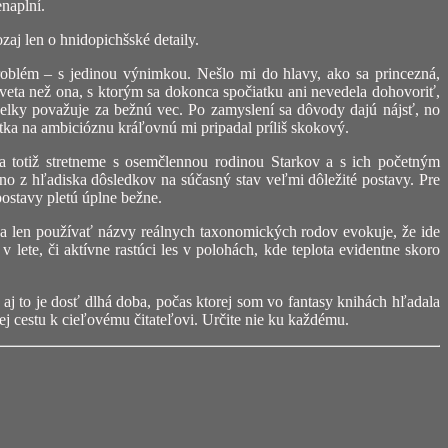
naplní.
aj len o hnidopichšské detaily.
roblém – s jedinou výnimkou. Nešlo mi do hlavy, ako sa princezná,
sveta než ona, s ktorým sa dokonca spočiatku ani nevedela dohovoriť,
želky považuje za bežnú vec. Po zamyslení sa dôvody dajú nájsť, no
atka na ambicióznu kráľovnú mi pripadal príliš skokový.
sa totiž stretneme s osemčlennou rodinou Starkov a s ich početným
no z hľadiska dôsledkov na súčasný stav veľmi dôležité postavy. Pre
postavy pletú úplne bežne.
edsa len používať názvy reálnych taxonomických rodov evokuje, že ide
v lete, či aktívne rastúci les v polohách, kde teplota evidentne skoro
aj to je dosť dlhá doba, počas ktorej som vo fantasy knihách hľadala
jej cestu k cieľovému čitateľovi. Určite nie ku každému.