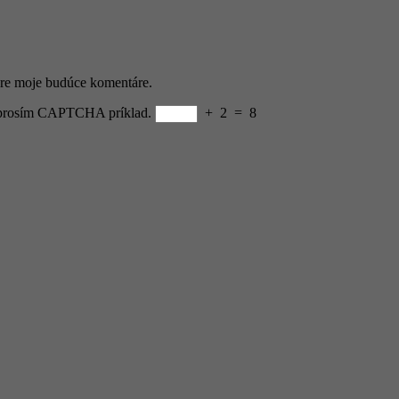
pre moje budúce komentáre.
e prosím CAPTCHA príklad.
+
2
=
8