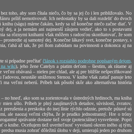
bez toho, aby som čítala niečo, čo by sa jej čo i len približovalo. No
ánru príliš nemotivovali. Ich nedostatky by sa dali rozdeliť do dvoch
elú knihu (ságu) márne čakám, kedy sa už konečne niečo začne diať. V
 dej, a ja nemám ani najmenší záujem vedieť, ako to s postavami
ania sa rôznymi knihami však môžem s radosťou skonštatovať, že som
– prostredie aj samotný dej. Konečne lákavý svet, konečne postavy, s
ania, ťahá až tak, že pri ňom zabúdam na povinnosti a dokonca aj na
te si prípadne prečítať
článok s rozsiahlo podrobne popísaným dejom,
 na wiki
), jeho žene Catelyn a piatim deťom – šiestim, ak rátame aj
eľmi obávaná – nielen pre chlad, ale aj pre bližšie nešpecifikované
 ľadovou, neustále stráženou Stenou. V knihe však zatiaľ panuje leto
fi ma veľmi neberú. Príbeh tak pôsobí skôr ako alternatívna história
 – no hneď, ako som sa zorientovala v ústredných hrdinoch, ma kniha
 mien ušlo. Príbeh je plný zaujímavých detailov, súvislostí, zvratov,
 prerušenia a preskoku do inej línie rýchlo odznie, pretože pútavé sú
ľmi, ale naozaj veľmi chýba, že je prudko jednostranný. Hre o tróny
arogantné správanie dostane tiež svoje (potenciálne) vysvetlenie. Popri
ť o knihe. Oceňujem tiež uveriteľnosť vyvolanú okrem iného aj tým,
te predsa musia zohrať dôležitú úlohu v deji, umierajú jeden po druhom