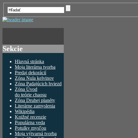
Sekcie
Hlavná stránka
Moja literárna tvorba
Predaj dekorácií
Zóna Nula kelvinov
Zóna Padajúcich hviezd
Zóna Úvod
do teórie chaosu
Zóna Druhej planéty
Literárne zamyslenia
Wikipédia
Knižné recenzie
Populárna veda
Potulky mysľou
Moja výtvarná tvorba