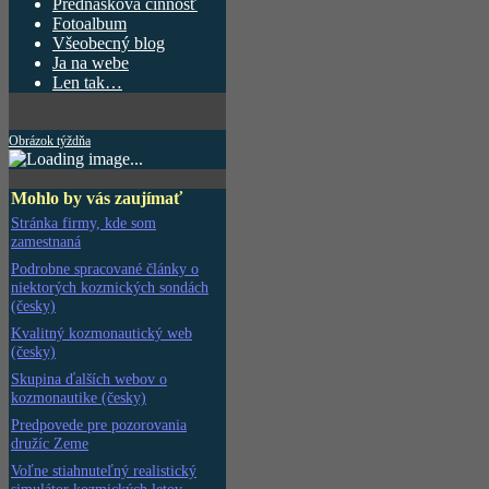
Prednášková činnosť
Fotoalbum
Všeobecný blog
Ja na webe
Len tak…
Obrázok týždňa
Mohlo by vás zaujímať
Stránka firmy, kde som
zamestnaná
Podrobne spracované články o
niektorých kozmických sondách
(česky)
Kvalitný kozmonautický web
(česky)
Skupina ďalších webov o
kozmonautike (česky)
Predpovede pre pozorovania
družíc Zeme
Voľne stiahnuteľný realistický