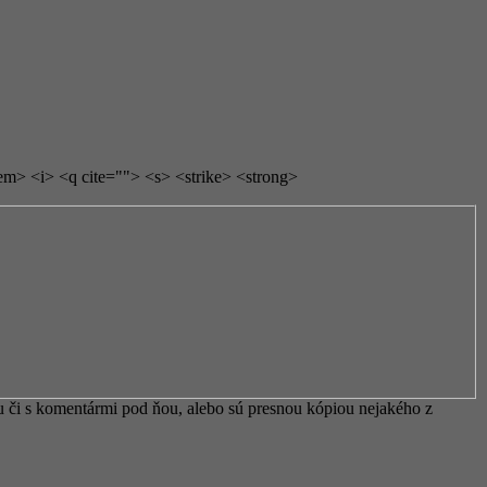
em> <i> <q cite=""> <s> <strike> <strong>
 či s komentármi pod ňou, alebo sú presnou kópiou nejakého z