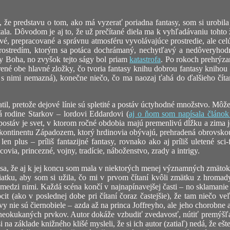
, že predstavu o tom, ako má vyzerať poriadna fantasy, som si urobila 
tala. Dôvodom je aj to, že už prečítané diela ma k vyhľadávaniu tohto ž
avé, prepracované a správnu atmosféru vyvolávajúce prostredie, ale c
ostredím, ktorým sa potáca dochrámaný, nechytľavý a nedôveryhodný
y Boha, no zvyšok tejto ságy bol priam
katastrofa
. Po rokoch prehrýz
ené obe hlavné zložky, čo tvoria fantasy knihu dobrou fantasy knihou 
sa s nimi nemazná), konečne niečo, čo ma naozaj ťahá do ďalšieho čít
til, pretože dejové línie sú spletité a postáv úctyhodné množstvo. Môže
á rodine Starkov – lordovi Eddardovi (
aj o ňom som napísala článok
áv je svet, v ktorom ročné obdobia majú premenlivú dĺžku a zima je v
ho kontinentu Západozem, ktorý hrdinovia obývajú, prehradená obrovskou
 plus – príliš fantazijné fantasy, rovnako ako aj príliš uletené sci-
incovia, princezné, vojny, tradície, náboženstvo, zrady a intrigy.
sa, že aj k jej koncu som mala v niektorých menej významných zmätok
čiatku, aby som si užila, čo mi v prvom čítaní kvôli zmätku z hromady
 medzi nimi. Každá scéna končí v najnapínavejšej časti – no sklamanie z
t (ako v poslednej dobe pri čítaní čoraz častejšie), že tam niečo ve
avy nie sú čiernobiele – azda až na princa Joffreyho, ale jeho chorobne 
 neokukaných prvkov. Autor dokáže vzbudiť zvedavosť, nútiť premýšľa
 na základe knižného klišé mysleli, že si ich autor (zatiaľ) nedá, že eš