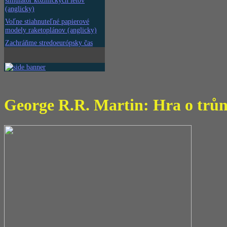
simulátor kozmických letov
(anglicky)
Voľne stiahnuteľné papierové
modely raketoplánov (anglicky)
Zachráňme stredoeurópsky čas
George R.R. Martin: Hra o trůn