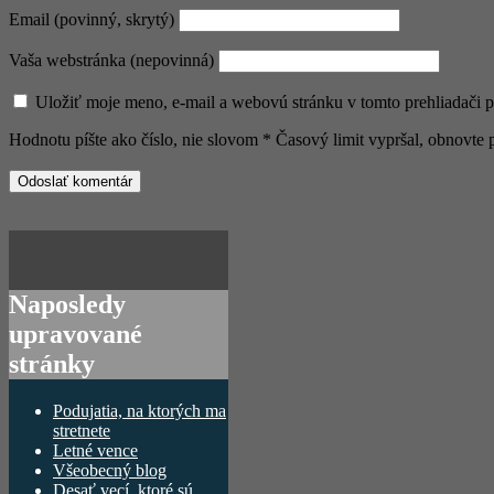
Email (povinný, skrytý)
Vaša webstránka (nepovinná)
Uložiť moje meno, e-mail a webovú stránku v tomto prehliadači 
Hodnotu píšte ako číslo, nie slovom
*
Časový limit vypršal, obnovt
Naposledy
upravované
stránky
Podujatia, na ktorých ma
stretnete
Letné vence
Všeobecný blog
Desať vecí, ktoré sú