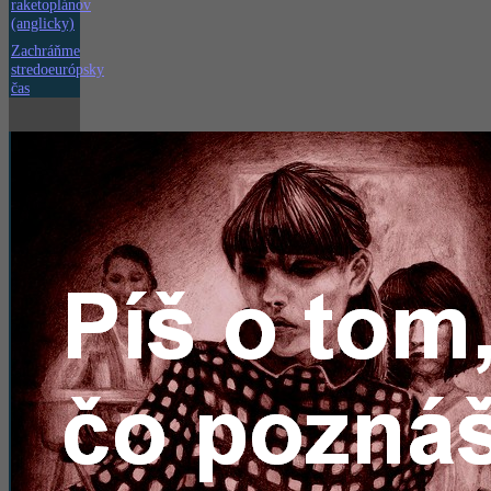
raketoplánov
(anglicky)
Zachráňme
stredoeurópsky
čas