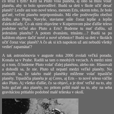
čo teraz s tým? Keď sa Pluto volá planéta, aj ono sa musí volať
planéta, aby to bolo spravodlivé. Budú sa deti v škole učiť desať
planét? Lenže ani toto nové teleso, menom Eris, okrem toho, že bolo
guľaté, veľmi planétu nepripomínalo. Má ešte podivnejšiu obežnú
dráhu ako Pluto. Navyše, staviame stále čoraz lepšie a lepšie
ďalekohľady. Čo ak nimi objavíme v Kuiperovom páse ďalšie teleso
podobne veľké ako Pluto a Eris? Budeme tu mať ďalšiu, už
jedenástu planétu? A potom dvanástu, trinástu…? Budú sa po
každom objave tlačiť nové a nové učebnice? Budú sa deti v školách
učiť čoraz viac planét? A čo ak si ich napokon už ani nebudú všetky
vedieť zapamätať?
A tak astronómovia v auguste roku 2006 zvolali veľkú poradu.
Konala sa v Prahe. Radili sa tam o mnohých veciach. A medzi nimi
aj o tom, či budeme Pluto volať ďalej planétou, alebo nie. Hlasovali
a dohodli sa, že nie. Pluto už nepatrí medzi veľké planéty. No
rozhodli sa, že takéto malé planétky môžeme volať trpasličie
planéty. Trpasličia planéta je aj Ceres, aj Eris – to nové teleso väčšie
ako Pluto. Aj všetko ďalšie, čo sa objaví, a je dosť veľké na to, aby
bolo guľaté ako planéty, no pritom príliš malé na to, aby na seba
gravitáciou pritiahlo podobné malé telieska v okolí.