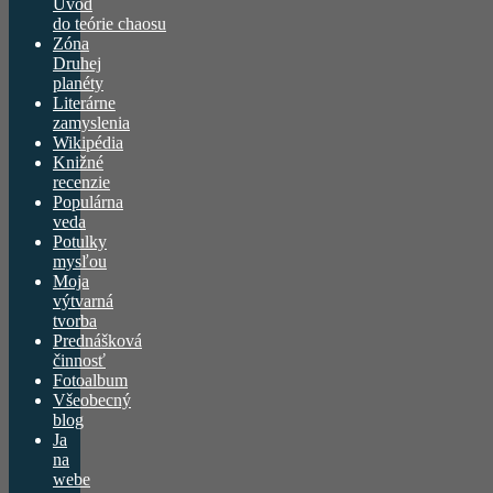
Úvod
do teórie chaosu
Zóna
Druhej
planéty
Literárne
zamyslenia
Wikipédia
Knižné
recenzie
Populárna
veda
Potulky
mysľou
Moja
výtvarná
tvorba
Prednášková
činnosť
Fotoalbum
Všeobecný
blog
Ja
na
webe