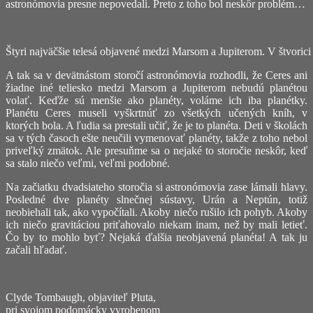
astronómovia presne nepovedali. Preto z toho bol neskôr problém…
Štyri najväčšie telesá objavené medzi Marsom a Jupiterom. V štvori
A tak sa v devätnástom storočí astronómovia rozhodli, že Ceres ani
žiadne iné teliesko medzi Marsom a Jupiterom nebudú planétou
volať. Keďže sú menšie ako planéty, voláme ich iba planétky.
Planétu Ceres museli vyškrtnúť zo všetkých učených kníh, v
ktorých bola. A ľudia sa prestali učiť, že je to planéta. Deti v školách
sa v tých časoch ešte neučili vymenovať planéty, takže z toho nebol
priveľký zmätok. Ale presuňme sa o nejaké to storočie neskôr, keď
sa stalo niečo veľmi, veľmi podobné.
Na začiatku dvadsiateho storočia si astronómovia zase lámali hlavy.
Posledné dve planéty slnečnej sústavy, Urán a Neptún, totiž
neobiehali tak, ako vypočítali. Akoby niečo rušilo ich pohyb. Akoby
ich niečo gravitáciou priťahovalo niekam inam, než by mali letieť.
Čo by to mohlo byť? Nejaká ďalšia neobjavená planéta! A tak ju
začali hľadať.
Clyde Tombaugh, objaviteľ Pluta,
pri svojom podomácky vyrobenom