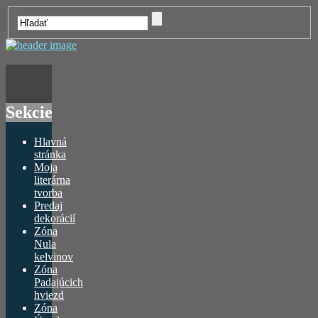
Sekcie
Hlavná
stránka
Moja
literárna
tvorba
Predaj
dekorácií
Zóna
Nula
kelvinov
Zóna
Padajúcich
hviezd
Zóna