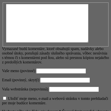
Vymazané budú komentáre, ktoré obsahujú spam, nadávky alebo
osobné útoky, porušujú zásady slušného správania, vôbec nesúvisia
s témou či s komentármi pod ňou, alebo sú presnou kópiou nejakého
z predošlých komentárov.
Vaše meno (povinné)
Email (povinný, skrytý)
Vaša webstránka (nepovinná)
Uložiť moje meno, e-mail a webovú stránku v tomto prehliadači
pre moje budúce komentáre.