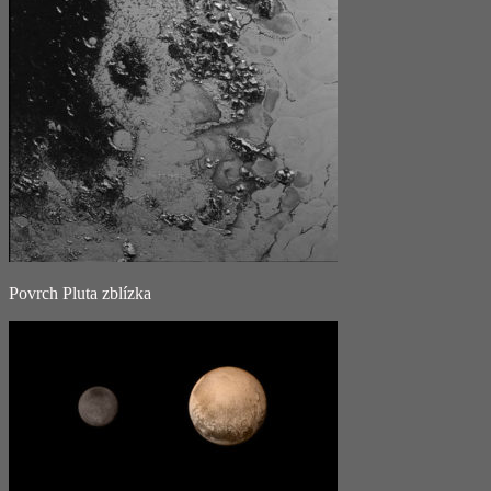
Povrch Pluta zblízka