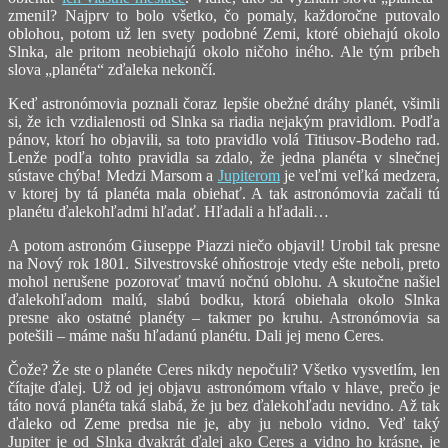
zmenil? Najprv to bolo všetko, čo pomaly, každoročne putovalo
oblohou, potom už len svety podobné Zemi, ktoré obiehajú okolo
Slnka, ale pritom neobiehajú okolo ničoho iného. Ale tým príbeh
slova „planéta“ zďaleka nekončí.
Keď astronómovia poznali čoraz lepšie obežné dráhy planét, všimli
si, že ich vzdialenosti od Slnka sa riadia nejakým pravidlom. Podľa
pánov, ktorí ho objavili, sa toto pravidlo volá Titiusov-Bodeho rad.
Lenže podľa tohto pravidla sa zdalo, že jedna planéta v slnečnej
sústave chýba! Medzi Marsom a
Jupiterom
je veľmi veľká medzera,
v ktorej by tá planéta mala obiehať. A tak astronómovia začali tú
planétu ďalekohľadmi hľadať. Hľadali a hľadali…
A potom astronóm Giuseppe Piazzi niečo objavil! Urobil tak presne
na Nový rok 1801. Silvestrovské ohňostroje vtedy ešte neboli, preto
mohol nerušene pozorovať tmavú nočnú oblohu. A skutočne našiel
ďalekohľadom malú, slabú bodku, ktorá obiehala okolo Slnka
presne ako ostatné planéty – takmer po kruhu. Astronómovia sa
potešili – máme našu hľadanú planétu. Dali jej meno Ceres.
Čože? Že ste o planéte Ceres nikdy nepočuli? Všetko vysvetlím, len
čítajte ďalej. Už od jej objavu astronómom vŕtalo v hlave, prečo je
táto nová planéta taká slabá, že ju bez ďalekohľadu nevidno. Až tak
ďaleko od Zeme predsa nie je, aby ju nebolo vidno. Veď taký
Jupiter je od Slnka dvakrát ďalej ako Ceres a vidno ho krásne, je