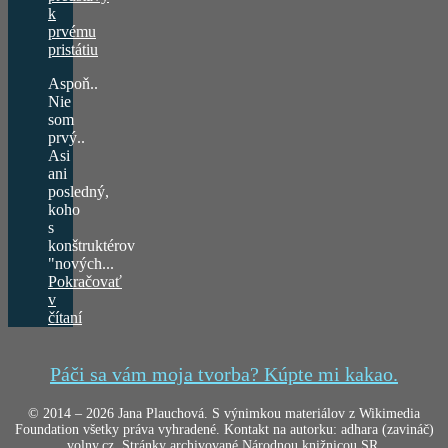
k
prvému
pristátiu
Aspoň..
Nie
som
prvý..
Asi
ani
posledný,
koho
s
konštruktérov
"nových...
Pokračovať
v
čítaní
Páči sa vám moja tvorba? Kúpte mi kakao.
© 2014 – 2026 Jana Plauchová. S výnimkou materiálov z Wikimedia
Foundation všetky práva vyhradené. Kontakt na autorku: adhara (zavináč)
volny.cz. Stránky archivované Národnou knižnicou SR.