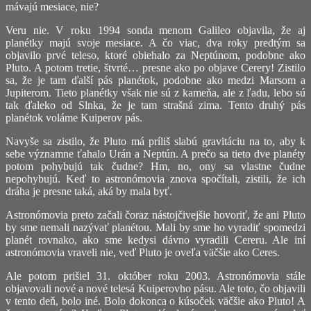
mávajú mesiace, nie?
Veru nie. V roku 1994 sonda menom Galileo objavila, že aj
planétky majú svoje mesiace. A čo viac, dva roky predtým sa
objavilo prvé teleso, ktoré obiehalo za Neptúnom, podobne ako
Pluto. A potom tretie, štvrté… presne ako po objave Cerery! Zistilo
sa, že je tam ďalší pás planétok, podobne ako medzi Marsom a
Jupiterom. Tieto planétky však nie sú z kameňa, ale z ľadu, lebo sú
tak ďaleko od Slnka, že je tam strašná zima. Tento druhý pás
planétok voláme Kuiperov pás.
Navyše sa zistilo, že Pluto má príliš slabú gravitáciu na to, aby k
sebe významne ťahalo Urán a Neptún. A prečo sa tieto dve planéty
potom pohybujú tak čudne? Hm, no, ony sa vlastne čudne
nepohybujú. Keď to astronómovia znova spočítali, zistili, že ich
dráha je presne taká, aká by mala byť.
Astronómovia preto začali čoraz nástojčivejšie hovoriť, že ani Pluto
by sme nemali nazývať planétou. Mali by sme ho vyradiť spomedzi
planét rovnako, ako sme kedysi dávno vyradili Cereru. Ale iní
astronómovia vraveli nie, veď Pluto je oveľa väčšie ako Ceres.
Ale potom prišiel 31. október roku 2003. Astronómovia stále
objavovali nové a nové telesá Kuiperovho pásu. Ale toto, čo objavili
v tento deň, bolo iné. Bolo dokonca o kúsoček väčšie ako Pluto! A