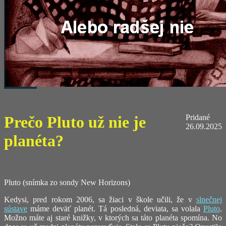
Prečo Pluto už nie je
Pridané
26.09.2025
planéta?
Pluto (snímka zo sondy New Horizons)
Kedysi, pred rokom 2006, sa žiaci v škole učili, že v
slnečnej
sústave
máme deväť planét. Tá posledná, deviata, sa volala
Pluto
.
Možno máte aj staré knižky, v ktorých sa táto planéta spomína. No