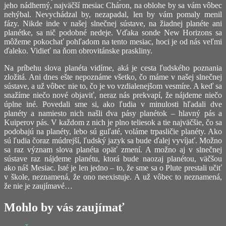
jeho nádherný, najväčší mesiac Cháron, na oblohe by sa vám vôbec
nehýbal. Nevychádzal by, nezapadal, len by vám pomaly menil
fázy. Nikde inde v našej slnečnej sústave, na žiadnej planéte ani
planétke, sa nič podobné nedeje. Vďaka sonde New Horizons sa
môžeme pokochať pohľadom na tento mesiac, hoci je od nás veľmi
ďaleko. Vidieť na ňom obrovitánske praskliny.
Na príbehu slova planéta vidíme, aká je cesta ľudského poznania
zložitá. Ani dnes ešte nepoznáme všetko, čo máme v našej slnečnej
sústave, a už vôbec nie to, čo je vo vzdialenejšom vesmíre. A keď sa
snažíme niečo nové objaviť, neraz nás prekvapí, že nájdeme niečo
úplne iné. Povedali sme si, ako ľudia v minulosti hľadali dve
planéty a namiesto nich našli dva pásy planétok – hlavný pás a
Kuiperov pás. V každom z nich je plno teliesok a tie najväčšie, čo sa
podobajú na planéty, lebo sú guľaté, voláme trpasličie planéty. Ako
sú ľudia čoraz múdrejší, ľudský jazyk sa bude ďalej vyvíjať. Možno
sa raz význam slova planéta opäť zmení. A možno aj v slnečnej
sústave raz nájdeme planétu, ktorá bude naozaj planétou, väčšou
ako náš Mesiac. Isté je len jedno – to, že sme sa o Plute prestali učiť
v škole, neznamená, že ono neexistuje. A už vôbec to neznamená,
že nie je zaujímavé…
Mohlo by vás zaujímať