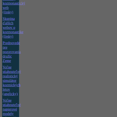
kozmonautický
web
(česky)
Skupina
ďalších
webov o
kozmonautike
(česky)
Predpovede
pre
pozorovania
družíc
Zeme
Voľne
stiahnuteľný
realistický
simulátor
kozmických
letov
(anglicky)
Voľne
stiahnuteľné
papierové
modely