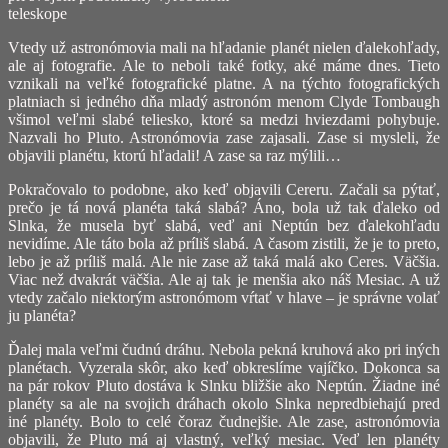
teleskope
Vtedy už astronómovia mali na hľadanie planét nielen ďalekohľady,
ale aj fotografie. Ale to neboli také fotky, aké máme dnes. Tieto
vznikali na veľké fotografické platne. A na týchto fotografických
platniach si jedného dňa mladý astronóm menom Clyde Tombaugh
všimol veľmi slabé teliesko, ktoré sa medzi hviezdami pohybuje.
Nazvali ho Pluto. Astronómovia zase zajasali. Zase si mysleli, že
objavili planétu, ktorú hľadali! A zase sa raz mýlili…
Pokračovalo to podobne, ako keď objavili Cereru. Začali sa pýtať,
prečo je tá nová planéta taká slabá? Áno, bola už tak ďaleko od
Slnka, že musela byť slabá, veď ani Neptún bez ďalekohľadu
nevidíme. Ale táto bola až príliš slabá. A časom zistili, že je to preto,
lebo je až príliš malá. Ale nie zase až taká malá ako Ceres. Väčšia.
Viac než dvakrát väčšia. Ale aj tak je menšia ako náš Mesiac. A už
vtedy začalo niektorým astronómom vŕtať v hlave – je správne volať
ju planéta?
Ďalej mala veľmi čudnú dráhu. Nebola pekná kruhová ako pri iných
planétach. Vyzerala skôr, ako keď obkreslíme vajíčko. Dokonca sa
na pár rokov Pluto dostáva k Slnku bližšie ako Neptún. Žiadne iné
planéty sa ale na svojich dráhach okolo Slnka nepredbiehajú pred
iné planéty. Bolo to celé čoraz čudnejšie. Ale zase, astronómovia
objavili, že Pluto má aj vlastný, veľký mesiac. Veď len planéty