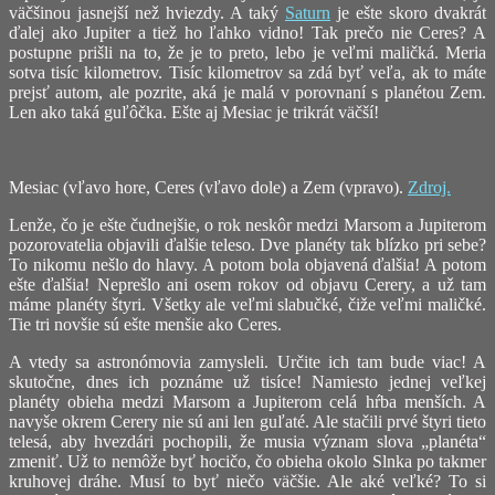
väčšinou jasnejší než hviezdy. A taký
Saturn
je ešte skoro dvakrát
ďalej ako Jupiter a tiež ho ľahko vidno! Tak prečo nie Ceres? A
postupne prišli na to, že je to preto, lebo je veľmi maličká. Meria
sotva tisíc kilometrov. Tisíc kilometrov sa zdá byť veľa, ak to máte
prejsť autom, ale pozrite, aká je malá v porovnaní s planétou Zem.
Len ako taká guľôčka. Ešte aj Mesiac je trikrát väčší!
Mesiac (vľavo hore, Ceres (vľavo dole) a Zem (vpravo).
Zdroj.
Lenže, čo je ešte čudnejšie, o rok neskôr medzi Marsom a Jupiterom
pozorovatelia objavili ďalšie teleso. Dve planéty tak blízko pri sebe?
To nikomu nešlo do hlavy. A potom bola objavená ďalšia! A potom
ešte ďalšia! Neprešlo ani osem rokov od objavu Cerery, a už tam
máme planéty štyri. Všetky ale veľmi slabučké, čiže veľmi maličké.
Tie tri novšie sú ešte menšie ako Ceres.
A vtedy sa astronómovia zamysleli. Určite ich tam bude viac! A
skutočne, dnes ich poznáme už tisíce! Namiesto jednej veľkej
planéty obieha medzi Marsom a Jupiterom celá hŕba menších. A
navyše okrem Cerery nie sú ani len guľaté. Ale stačili prvé štyri tieto
telesá, aby hvezdári pochopili, že musia význam slova „planéta“
zmeniť. Už to nemôže byť hocičo, čo obieha okolo Slnka po takmer
kruhovej dráhe. Musí to byť niečo väčšie. Ale aké veľké? To si