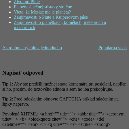
Život po Plute
Planéty slnečnej sústavy stručne
Viete, že Mesiac nie je planéta?
Zaujímavosti o Plute a Kuiperovom páse
Zaujímavosti o planétkach, kométach, meteoroch a
meteoritoch
Astronómia rýchlo a jednoducho
Populárna veda
Napísať odpoveď
Tip 1: Aby ste predišli možnej strate komentára pri posielaní, napíšte
si ho, prosím, do textového editora a sem ho iba prekopírujte.
Tip 2: Pred odoslaním obnovte CAPTCHA príklad stlačením na
šípky napravo.
Povolené XHTML: <a href="" title=""> <abbr title=""> <acronym
title=""> <b> <blockquote cite=""> <cite> <code> <del
datetime=""> <em> <i> <q cite=""> <s> <strike> <strong>