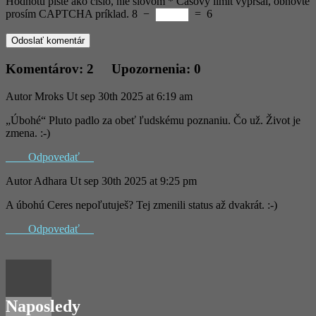
Hodnotu píšte ako číslo, nie slovom
*
Časový limit vypršal, obnovte
prosím CAPTCHA príklad.
8
−
=
6
Komentárov: 2 Upozornenia: 0
Autor
Mroks
Ut sep 30th 2025 at 6:19 am
„Úbohé“ Pluto padlo za obeť ľudskému poznaniu. Čo už. Život je
zmena. :-)
Odpovedať
Autor
Adhara
Ut sep 30th 2025 at 9:25 pm
A úbohú Ceres nepoľutuješ? Tej zmenili status až dvakrát. :-)
Odpovedať
Naposledy