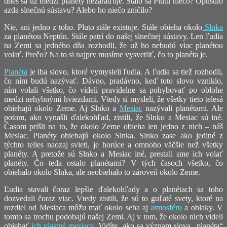
dnes sa už medzi planéty nezaraďuje. Stalo sa Plutu niečo? Opustilo
azda slnečnú sústavu? Alebo ho niečo zničilo?
Nie, ani jedno z toho. Pluto stále existuje. Stále obieha okolo
Slnka
za planétou Neptún. Stále patrí do našej slnečnej sústavy. Len ľudia
na Zemi sa jedného dňa rozhodli, že už ho nebudú viac planétou
volať. Prečo? Na to si najprv musíme vysvetliť, čo to planéta je.
Planéta
je iba slovo, ktoré vymysleli ľudia. A ľudia sa tiež rozhodli,
čo ním budú nazývať. Dávno, pradávno, keď toto slovo vzniklo,
ním volali všetko, čo videli pravidelne sa pohybovať po oblohe
medzi nehybnými hviezdami. Vtedy si mysleli, že všetky tieto telesá
obiehajú okolo Zeme. Aj Slnko a
Mesiac
nazývali planétami. Ale
potom, ako vynašli ďalekohľad, zistili, že Slnko a Mesiac sú iné.
Časom prišli na to, že okolo Zeme obieha len jedno z nich – náš
Mesiac. Planéty obiehajú okolo Slnka. Slnko zase ako jediné z
týchto telies naozaj svieti, je horúce a omnoho väčšie než všetky
planéty. A pretože sú Slnko a Mesiac iné, prestali sme ich volať
planéty. Čo teda ostalo planétami? V tých časoch všetko, čo
obiehalo okolo Slnka, ale neobiehalo to zároveň okolo Zeme.
Ľudia stavali čoraz lepšie ďalekohľady a o planétach sa toho
dozvedali čoraz viac. Vtedy zistili, že sú to guľaté svety, ktoré na
rozdiel od Mesiaca môžu mať okolo seba aj
atmosféru
a oblaky. V
tomto sa trochu podobajú našej Zemi. Aj v tom, že okolo nich videli
obiehať
ich vlastné mesiace
. Vidíte, ako sa význam slova „planéta“