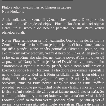
Pluto a jeho najväčší mesiac Cháron na zábere
New Horizons
A tak ľudia zase raz zmenili význam slova planéta. Dnes je z toho
zmätok, ale keď prejde od objavu Pluta toľko času, ako od objavu
Ceres, už si skoro nikto nebude pamätať, že sme Pluto kedysi
planétou volali.
No na Plute samotnom sa nič nezmenilo. Ono ani nevie, že my na
Zemi ho už voláme inak. Plutu je úplne jedno, či ho voláme planéta,
trpasličia planéta, alebo trebárs gombička. Obieha si pokojne, tak
ako milióny rokov predtým, veľmi ďaleko od Slnka. A len preto, že
sa ho už neučíme ako planétu, nemôžeme povedať, že Pluto nestojí
za pozornosť. Naopak, Pluto je úžasné! Deväť rokov potom, ako ho
astronómovia vyradili z rodiny planét, okolo neho totiž preletela
kozmická sonda New Horizons. Tá ho dobre preskúmala a poslala z
neho krásne fotky. Keď sa k Plutu priblížila, prišiel jeden objav za
druhým. Zistilo sa, že plyny, ktoré my na Zemi dýchame, sú v
obrovskej zime na Plute pevné. Keby ste boli na Plute, môžete
povedať, že chodíte po vzduchu! Pluto má vlastnú atmosféru, ktorá
je síce veľmi studená, ale zároveň aj krásne modrá ako tá naša. Sú
na ňom parádne hory a menej kráterov ako na našom Mesiaci. Má
ľadovce, ktoré sa na ňom veľmi pomaly hýbu. A je tam aj veľká
rovina, ktorá vyzerá ako srdce. Keby ste stáli na Plute a dívali sa na