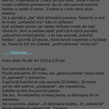
smrťou.. A potvrdená až 5 rokov po jeho smrti.. Teórie o tom že
vesmír si môžeme predstavovať ako do seba uzavretú konečnú
bublinu sa zrodili až potom.. Einstein sa s touto ideou akosi
nestretol.
Ak je gravitácia „iba“ ohyb deformácia priestoru. Nemal by sa brať
do úvahy „počiatočný tvar“ toho čo ohýbame?
Keď ohýbame priestor, tak vlastne ohýbame vesmír ako taký.
Akurát že.. Keď sa snažíme ohnúť podľa tých istých pravidiel,
„nekonečnú rovinnú plochu“, a do seba uzavretú „konečnú
bublinu“, guľovitú 2D plochu.. Ktorá navyše expanduje a rozťahuje
sa.. Nemal by byť ten výsledný „profil zakrivenia“ trochu iný?
Odpovedať
Autor
alamo
Ne jún 3rd 2018 at 2:29 pm
Keď porovnám dve analógie..
Plochú nekonečnú 2D rovinu, ako „gumovú plachtu“ ktorej okraje
sú „upevnené“ v nekonečne..
A guľovitú konečnú do seba uzavretú 2D bublinu.. Do ktorej
navyše stále usilovne „pumpujeme“, aby expandovala..
Zatlačím na tieto dva povrchy prstom..
Tak áno.. Na nekonečnej rovinnej ploche, sa deformácia šíri do
nekonečna..
Ale na povrchu „balóna“.. Je deformácia lokálna.. Jej „nekonečné“
šírenie eliminoval vnútorný tlak.. Expanzia..