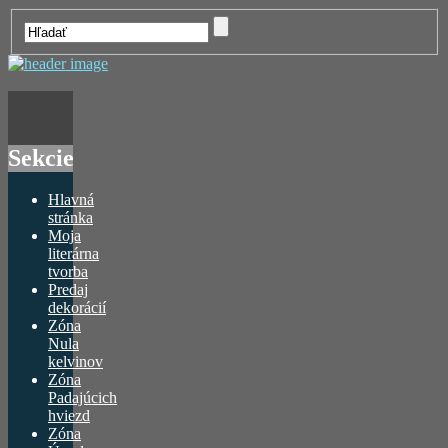
Sekcie
Hlavná
stránka
Moja
literárna
tvorba
Predaj
dekorácií
Zóna
Nula
kelvinov
Zóna
Padajúcich
hviezd
Zóna