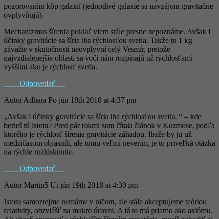
pozorovaním kôp galaxií (jednotlivé galaxie sa navzájom gravitačne
ovplyvňujú).
Mechanizmus šírenia pokiaľ viem stále presne nepoznáme. Avšak i
účinky gravitácie sa šíria iba rýchlosťou svetla. Takže to 1 kg
závažie v skutočnosti neovplyvní celý Vesmír, pretože
najvzdialenejšie oblasti sa voči nám rozpínajú už rýchlosťami
vyššími ako je rýchlosť svetla.
Odpovedať
Autor
Adhara
Po jún 18th 2018 at 4:37 pm
„Avšak i účinky gravitácie sa šíria iba rýchlosťou svetla. “ – kde
berieš tú istotu? Pred pár rokmi som čítala článok v Kozmose, podľa
ktorého je rýchlosť šírenia gravitácie záhadou. Ibaže by ju už
medzičasom objasnili, ale tomu veľmi neverím, je to priveľká otázka
na rýchle rozlúsknutie.
Odpovedať
Autor
Martin5
Ut jún 19th 2018 at 4:30 pm
Istotu samozrejme nemáme v ničom, ale stále akceptujeme teóriou
relativity, obzvlášť na makro úrovni. A tá to má priamo ako axiómu.