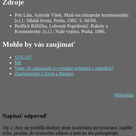
Zdroje
Petr Láta, Antonín Vítek. Malá encyklopedie kosmonautiky.
[s.l.] : Mladá fronta, Praha, 1982. S. 68-69.
Bedřich Růžička, Lubomír Popelínský. Rakety a
Kosmodromy. [s.l.] : Naše vojsko, Praha, 1986.
Mohlo by vás zaujímať
STS-107
Mir
Viete, že astronauti vo vesmíre nelietajú v raketách?
Zaujímavosti o Zemi a Mesiaci
Wikipédia
Napísať odpoveď
Tip 1: Aby ste predišli možnej strate komentára pri posielaní, napíšte
si ho, prosím, do textového editora a sem ho iba prekopírujte.