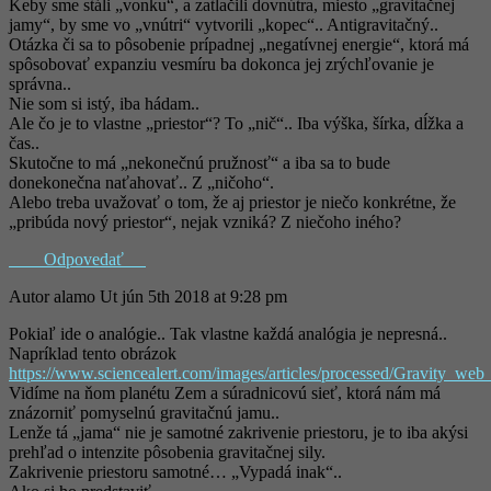
Keby sme stáli „vonku“, a zatlačili dovnútra, miesto „gravitačnej
jamy“, by sme vo „vnútri“ vytvorili „kopec“.. Antigravitačný..
Otázka či sa to pôsobenie prípadnej „negatívnej energie“, ktorá má
spôsobovať expanziu vesmíru ba dokonca jej zrýchľovanie je
správna..
Nie som si istý, iba hádam..
Ale čo je to vlastne „priestor“? To „nič“.. Iba výška, šírka, dĺžka a
čas..
Skutočne to má „nekonečnú pružnosť“ a iba sa to bude
donekonečna naťahovať.. Z „ničoho“.
Alebo treba uvažovať o tom, že aj priestor je niečo konkrétne, že
„pribúda nový priestor“, nejak vzniká? Z niečoho iného?
Odpovedať
Autor
alamo
Ut jún 5th 2018 at 9:28 pm
Pokiaľ ide o analógie.. Tak vlastne každá analógia je nepresná..
Napríklad tento obrázok
https://www.sciencealert.com/images/articles/processed/Gravity_web
Vidíme na ňom planétu Zem a súradnicovú sieť, ktorá nám má
znázorniť pomyselnú gravitačnú jamu..
Lenže tá „jama“ nie je samotné zakrivenie priestoru, je to iba akýsi
prehľad o intenzite pôsobenia gravitačnej sily.
Zakrivenie priestoru samotné… „Vypadá inak“..