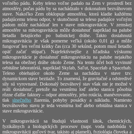
voľného pádu. Keby teleso voľne padalo na Zem v prostredí bez
atmosféry, počas pádu by sa nachádzalo v dokonalom bezváhovom
stave. Nakoľko Zem obklopuje atmosféra, ktorá kladie každému
padajúcemu telesu odpor, v skutočnosti sa teleso padajúce voľným
pádom môže nachádzať len v stave mikrogravitácie. V zemskej
atmosfére sa mikrogravitácia môže dosiahnuť napríklad na palube
lietadla lietajúceho po balistickej dráhe. Takto dosiahnutá
mikrogravitácia je však pomerne veľká (okolo 0,01 g) a môže
fungovať len veľmi krátky čas (cca 30 sekúnd, potom musí lietadlo
opäť začať stúpať). Najefektívnejšie z hľadiska výskumu
mikrogravitácie je dosiahnuť mikrogravitáciu na palube nejakého
telesa na obežnej dráhe okolo Zeme. Na tento účel boli vyvinuté
orbitálne laboratóriá, napríklad Skylab, Saľut, Spacelab a Spacehab.
Teleso obiehajúce okolo Zeme sa nachádza v stave tzv.
dynamickom stave beztiaže. To znamená, že gravitačné a odstredivé
sily sú vyrovnané. Dokonalý bezváhový stav však nie je možné v
reáli dosiahnuť, pretože na vesmírnu loď alebo stanicu pôsobia
rôzne ďalšie faktory – odpor atmosféry, jeho rotácia, manévrovanie,
tlak
slnečného
žiarenia, pohyby posádky a nákladu. Namiesto
bezváhového stavu je teda vesmírna loď alebo orbitálna stanica v
stave mikrogravitácie.
V mikrogravitácii sa študujú vlastnosti látok, chemických,
fyzikálnych a biologických procesov (napr. voda nadobúda v
mikrogravitácii guľový tvar, takisto aj plameň), fyziológia človeka a