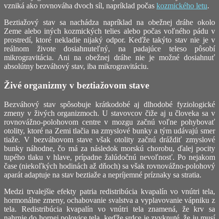
vzniká ako rovnováha dvoch síl, napríklad počas
kozmického letu
.
Beztiažový stav sa nachádza napríklad na obežnej dráhe okolo
Zeme alebo iných kozmických telies alebo počas voľného pádu v
prostredí, ktoré nekladie nijaký odpor. Keďže takýto stav nie je v
reálnom živote dosiahnuteľný, na padajúce teleso pôsobí
mikrogravitácia. Ani na obežnej dráhe nie je možné dosiahnuť
absolútny bezváhový stav, iba mikrogravitáciu.
Živé organizmy v beztiažovom stave
Bezváhový stav spôsobuje krátkodobé aj dlhodobé fyziologické
zmeny v živých organizmoch. U stavovcov čiže aj u človeka sa v
rovnovážno-polohovom centre v mozgu začnú voľne pohybovať
otolity, ktoré na Zemi tlačia na zmyslové bunky a tým udávajú smer
tiaže. V bezváhovom stave však otolity začnú dráždiť zmyslové
bunky náhodne, čo má za následok morskú chorobu, ďalej pocity
tupého tlaku v hlave, prípadne žalúdočnú nevoľnosť. Po nejakom
čase (niekoľkých hodinách až dňoch) sa však rovnovážno-polohový
aparát adaptuje na stav beztiaže a nepríjemné príznaky sa stratia.
Medzi trvalejšie efekty patria redistribúcia kvapalín vo vnútri tela,
hormonálne zmeny, ochabovanie svalstva a vyplavovanie vápniku z
tela. Redistribúcia kvapalín vo vnútri tela znamená, že krv sa
nahrnie do hornej polovice tela, keďže srdce je zvyknuté, že ju musí