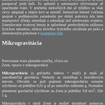
pumpovať proti tiaži. To spôsobí u astronautov sčervenanie až
opuchnutie tváre. V priebehu niekoľkých dní až týždňov sa však
cievy adaptujú a objem krvi sa zmenší. Intenzívne telesné cvičenia
spojené s podtlakovým zariadením pre dolnú polovicu tela tieto
nepriaznivé účinky zmenšujú a zabraňujú tiež atrofovaniu svalstva.
Zmenšovanie svalovej hmoty je spôsobené predovšetkým zníženou
fyzickou námahou, nízkou úrovňou fyzického zaťaženia pri práci a
obmedzeným pohybom v
kozmickej lodi
.
Mikrogravitácia
Porovnanie tvaru plameňa sviečky, vľavo na
Zemi, vpravo v mikrogravitácii
Mikrogravitácia
(z gréckeho mikros = malý) je malá až
zanedbateľná gravitácia. Niekedy sa stotožňuje s bezváhovým
stavom. Obvykle sa pod pojmom mikrogravitácia rozumie
zrýchlenie od približne 0,01 g až po niekoľko milióntin g. Normálne
2
priemerné gravitačné zrýchlenie na Zemi je približne 9,8 m/s
, čiže
1 g.
Mikrogravitáciu v okolí Zeme je možné dosiahnuť pomocou