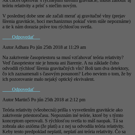
Ak chceš operovať s rýchlejším šírením gravitácie, musíš zahodiť aj
teóriu relativity a prísť s niečím novým.
V poslednej dobe sme ale začali merať aj gravitačné vlny (prejav
šírenia gravitácie, hoci mechanizmus pokiaľ viem stále nepoznáme)
a tie k nám dorazia práve tou rýchlosťou svetla.
Odpovedať
Autor
Adhara
Po jún 25th 2018 at 11:29 am
Na zakrivenie časopriestoru sa musí vzťahovať teória relativity?
Veď časopriestor nie je hmota ani žiarenie. A na základe čoho
odvodili rýchlosť šírenia gravitačných vĺn? Boli tam dva detektory,
čo ich zaznamenali s časovým posunom? Lebo neviem o tom, že by
ich pozorovanie malo nejaký optický ekvivalent.
Odpovedať
Autor
Martin5
Po jún 25th 2018 at 2:12 pm
Teória relativity (všeobecná) prišla s vysvetlením gravitácie ako
zakrivenie priestoročasu. Nepoznám iné teórie, ktoré by s týmto
konceptom operovali. S rýchlosťou svetla to máš naopak. Tá sa
zobrala ako axióma (že platí) a z nej sa odvodila teória relativity.
Keby tento predpoklad neplatil, neplatí ani teória relativity. Čo sa