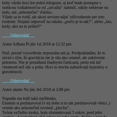
keby vázilo hoci len jeden kilogram, aj keď bude postupne s
rastúcou vzdialenosťou od „závažia“ slabnúť, nikdy neklesne na
nulu, ani „nekonečne“ ďaleko..
Všade sa to tvrdí, ale akosi neviem nájsť zdôvodnenie pre toto
tvrdenie. Nejakú odpoveď na otázku „prečo je to tak?“, alebo „kto,
kedy, ako na to prišiel?“
Odpovedať
Autor
Adhara
Pi jún 1st 2018 at 12:32 pm
Nuž, presné vysvetlenie nepoznám ani ja. Predpokladám, že to
súvisí s tým, že gravitácia nie je sila ako ostatné, ale zakrivenie
priestoru. Nie je prenášaná žiadnymi časticami, preto má iné
vlastnosti než sily a polia. Hoci to trochu naburávajú hypotézy o
gravitónoch.
Odpovedať
Autor
alamo
Ne jún 3rd 2018 at 2:08 pm
Napadla ma totiž taká myšlienka.
Einstein si predstavoval (v tej dobe si to tak predstavovali všetci..)
vesmír ako nekonečnú rovinnú „plochu“..
Teória veľkého tresku, bola sformulovaná 5 rokov, pred jeho