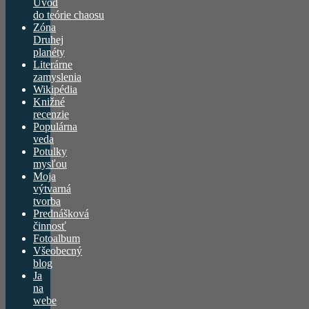
Úvod
do teórie chaosu
Zóna
Druhej
planéty
Literárne
zamyslenia
Wikipédia
Knižné
recenzie
Populárna
veda
Potulky
mysľou
Moja
výtvarná
tvorba
Prednášková
činnosť
Fotoalbum
Všeobecný
blog
Ja
na
webe