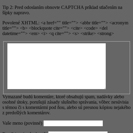
Tip 2: Pred odoslaním obnovte CAPTCHA príklad stlačením na
šípky napravo.
Povolené XHTML: <a href="" title=""> <abbr title=""> <acronym
title=""> <b> <blockquote cite=""> <cite> <code> <del
datetime=""> <em> <i> <q cite=""> <s> <strike> <strong>
Vymazané budú komentáre, ktoré obsahujú spam, nadávky alebo
osobné útoky, porušujú zásady slušného správania, vôbec nesúvisia
s témou či s komentármi pod ňou, alebo sú presnou kópiou nejakého
z predošlých komentárov.
Vaše meno (povinné)