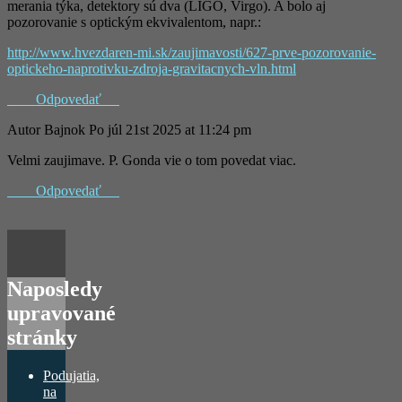
merania týka, detektory sú dva (LIGO, Virgo). A bolo aj
pozorovanie s optickým ekvivalentom, napr.:
http://www.hvezdaren-mi.sk/zaujimavosti/627-prve-pozorovanie-
optickeho-naprotivku-zdroja-gravitacnych-vln.html
Odpovedať
Autor
Bajnok
Po júl 21st 2025 at 11:24 pm
Velmi zaujimave. P. Gonda vie o tom povedat viac.
Odpovedať
Naposledy
upravované
stránky
Podujatia,
na