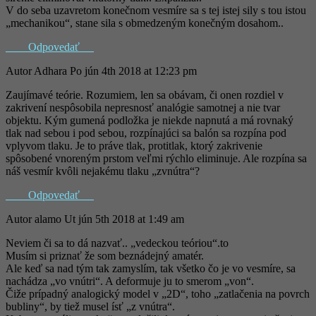
V do seba uzavretom konečnom vesmíre sa s tej istej sily s tou istou
„mechanikou“, stane sila s obmedzeným konečným dosahom..
Odpovedať
Autor
Adhara
Po jún 4th 2018 at 12:23 pm
Zaujímavé teórie. Rozumiem, len sa obávam, či onen rozdiel v
zakrivení nespôsobila nepresnosť analógie samotnej a nie tvar
objektu. Kým gumená podložka je niekde napnutá a má rovnaký
tlak nad sebou i pod sebou, rozpínajúci sa balón sa rozpína pod
vplyvom tlaku. Je to práve tlak, protitlak, ktorý zakrivenie
spôsobené vnoreným prstom veľmi rýchlo eliminuje. Ale rozpína sa
náš vesmír kvôli nejakému tlaku „zvnútra“?
Odpovedať
Autor
alamo
Ut jún 5th 2018 at 1:49 am
Neviem či sa to dá nazvať.. „vedeckou teóriou“.to
Musím si priznať že som beznádejný amatér.
Ale keď sa nad tým tak zamyslím, tak všetko čo je vo vesmíre, sa
nachádza „vo vnútri“. A deformuje ju to smerom „von“.
Čiže prípadný analogický model v „2D“, toho „zatlačenia na povrch
bubliny“, by tiež musel ísť „z vnútra“.