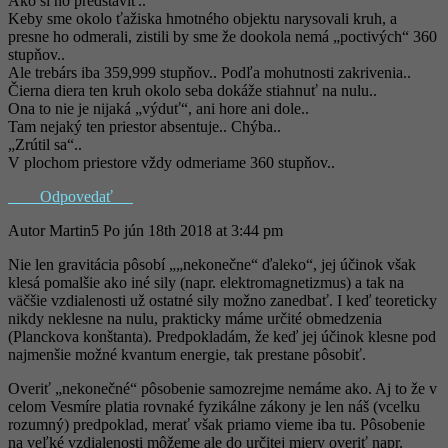
Ako si ho predstaviť..
Keby sme okolo ťažiska hmotného objektu narysovali kruh, a
presne ho odmerali, zistili by sme že dookola nemá „poctivých“ 360
stupňov..
Ale trebárs iba 359,999 stupňov.. Podľa mohutnosti zakrivenia..
Čierna diera ten kruh okolo seba dokáže stiahnuť na nulu..
Ona to nie je nijaká „výduť“, ani hore ani dole..
Tam nejaký ten priestor absentuje.. Chýba..
„Zrútil sa“..
V plochom priestore vždy odmeriame 360 stupňov..
Odpovedať
Autor
Martin5
Po jún 18th 2018 at 3:44 pm
Nie len gravitácia pôsobí „„nekonečne“ ďaleko“, jej účinok však
klesá pomalšie ako iné sily (napr. elektromagnetizmus) a tak na
väčšie vzdialenosti už ostatné sily možno zanedbať. I keď teoreticky
nikdy neklesne na nulu, prakticky máme určité obmedzenia
(Planckova konštanta). Predpokladám, že keď jej účinok klesne pod
najmenšie možné kvantum energie, tak prestane pôsobiť.
Overiť „nekonečné“ pôsobenie samozrejme nemáme ako. Aj to že v
celom Vesmíre platia rovnaké fyzikálne zákony je len náš (vcelku
rozumný) predpoklad, merať však priamo vieme iba tu. Pôsobenie
na veľké vzdialenosti môžeme ale do určitej miery overiť napr.