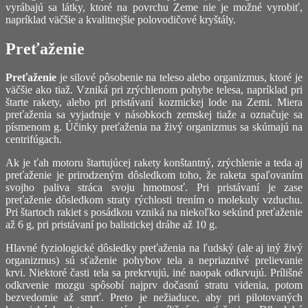
vyrábajú sa látky, ktoré na povrchu Zeme nie je možné vyrobiť,
napríklad väčšie a kvalitnejšie polovodičové kryštály.
Preťaženie
Preťaženie
je silové pôsobenie na teleso alebo organizmus, ktoré je
väčšie ako tiaž. Vzniká pri zrýchlenom pohybe telesa, napríklad pri
štarte rakety, alebo pri pristávaní kozmickej lode na Zemi. Miera
preťaženia sa vyjadruje v násobkoch zemskej tiaže a označuje sa
písmenom g. Účinky preťaženia na živý organizmus sa skúmajú na
centrifúgach.
Ak je ťah motoru štartujúcej rakety konštantný, zrýchlenie a teda aj
preťaženie je prirodzeným dôsledkom toho, že raketa spaľovaním
svojho paliva stráca svoju hmotnosť. Pri pristávaní je zase
preťaženie dôsledkom straty rýchlosti trením o molekuly vzduchu.
Pri štartoch rakiet s posádkou vzniká na niekoľko sekúnd preťaženie
až 6 g, pri pristávaní po balistickej dráhe až 10 g.
Hlavné fyziologické dôsledky preťaženia na ľudský (ale aj iný živý
organizmus) sú sťaženie pohybov tela a nepriaznivé prelievanie
krvi. Niektoré časti tela sa prekrvujú, iné naopak odkrvujú. Prílišné
odkrvenie mozgu spôsobí najprv dočasnú stratu videnia, potom
bezvedomie až smrť. Preto je nežiaduce, aby pri pilotovaných