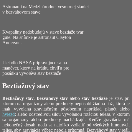
Astronauti na Medzinárodnej vesmírnej stanici
v bezváhovom stave
Kvapaliny nadobúdajú v stave beztiaže tvar
gule. Na snímke je astronaut Clayton
Anderson.
Lietadlo NASA pripravujúce sa na
manéver, ktorý na krátku chvíľu pre
posádku vyvoláva stav beztiaže
Beztiažový stav
Beztiažový stav
,
bezváhový stav
alebo
stav beztiaže
je stav, pri
ktorom na organizmy alebo predmety nepôsobí žiadna tiaž, ktorá je
inak vyvolaná gravitačným pôsobením napríklad planét alebo
hviezd
; alebo odstredivou silou vyvolanou rotáciou telesa, v ktorom
sa organizmy alebo predmety nachádzajú. Keďže gravitácia má
nekonečný dosah, nedá sa natoľko vzdialiť od všetkých hmotných
telies, aby gravitácia vôbec nebola prítomná. Bezváhový stav v reáli