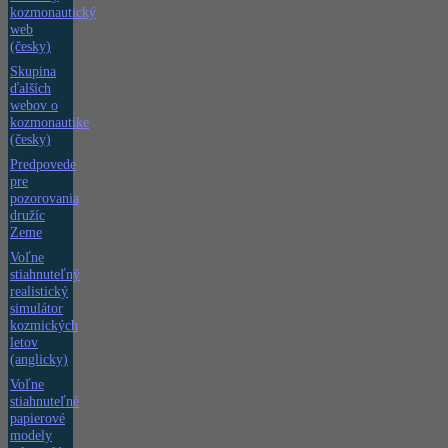
kozmonautický
web
(česky)
Skupina
ďalších
webov o
kozmonautike
(česky)
Predpovede
pre
pozorovania
družíc
Zeme
Voľne
stiahnuteľný
realistický
simulátor
kozmických
letov
(anglicky)
Voľne
stiahnuteľné
papierové
modely