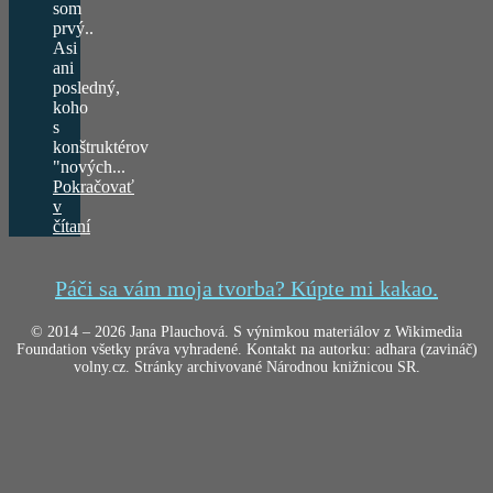
som
prvý..
Asi
ani
posledný,
koho
s
konštruktérov
"nových...
Pokračovať
v
čítaní
Páči sa vám moja tvorba? Kúpte mi kakao.
© 2014 – 2026 Jana Plauchová. S výnimkou materiálov z Wikimedia
Foundation všetky práva vyhradené. Kontakt na autorku: adhara (zavináč)
volny.cz. Stránky archivované Národnou knižnicou SR.