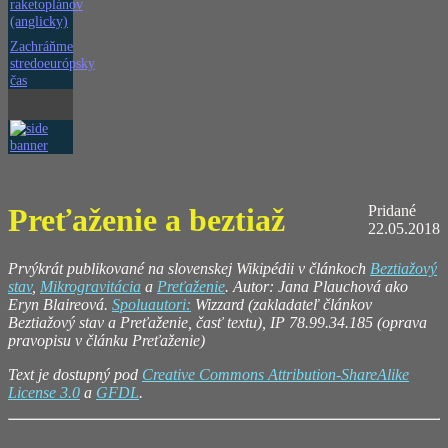
raketoplánov
(anglicky)
Zachráňme
stredoeurópsky
čas
Preťaženie a beztiaž
Pridané
22.05.2018
Prvýkrát publikované na slovenskej Wikipédii v článkoch
Beztiažový
stav
,
Mikrogravitácia
a
Preťaženie
. Autor: Jana Plauchová ako
Eryn Blaireová.
Spoluautori:
Wizzard (zakladateľ článkov
Beztiažový stav a Preťaženie, časť textu), IP 78.99.34.185 (oprava
pravopisu v článku Preťaženie)
Text je dostupný pod
Creative Commons Attribution-ShareAlike
License 3.0
a
GFDL
.