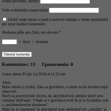
Email (povinný, skrytý)
Vaša webstránka (nepovinná)
Uložiť moje meno, e-mail a webovú stránku v tomto prehliadači
pre moje budúce komentáre.
Hodnotu píšte ako číslo, nie slovom
*
×
štyri
=
šestnásť
Komentárov: 13 Upozornenia: 0
Autor
alamo
Pi jún 1st 2018 at 11:33 am
Ahoj..
Mám otázku z fyziky, týka sa gravitácie, a nikde na ňu neviem nájsť
odpoveď..
Nech sa pozriem kde chcem, do akýchkoľvek zdrojov ktoré som
schopný dohľadať. Všade sa o gravitácii tvrdí že je to fyzikálna syla
s „neobmedzeným dosahom“.
Malo by to znamenať že gravitačné pole akéhokoľvek „závažia“ aj