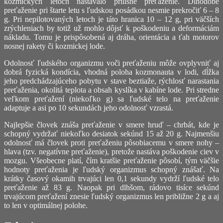
kozmických letoch nastávalo prílišné preťaženie. Dlhodobé
preťaženie pri štarte letu s ľudskou posádkou nesmie prekročiť 6 – 8
g. Pri nepilotovaných letoch je táto hranica 10 – 12 g, pri väčších
zrýchleniach by totiž už mohlo dôjsť k poškodeniu a deformáciám
nákladu. Tomu je prispôsobená aj dráha, orientácia a ťah motorov
nosnej rakety či kozmickej lode.
Odolnosť ľudského organizmu voči preťaženiu môže ovplyvniť aj
dobrá fyzická kondícia, vhodná poloha kozmonauta v lodi, dĺžka
jeho predchádzajúceho pobytu v stave beztiaže, rýchlosť narastania
preťaženia, okolitá teplota a obsah kyslíka v kabíne lode. Pri stredne
veľkom preťažení (niekoľko g) sa ľudské telo na preťaženie
adaptuje a asi po 10 sekundách jeho odolnosť vzrastá.
Najlepšie človek znáša preťaženie v smere hruď – chrbát, kde je
schopný vydržať niekoľko desiatok sekúnd 15 až 20 g. Najmenšiu
odolnosť má človek proti preťaženiu pôsobiacemu v smere nohy –
hlava (tzv. negatívne preťaženie), pretože nastáva poškodenie ciev v
mozgu. Všeobecne platí, čím kratšie preťaženie pôsobí, tým väčšie
hodnoty preťaženia je ľudský organizmus schopný znášať. Na
krátky časový okamih trvajúci len 0,1 sekundy vydrží ľudské telo
preťaženie až 83 g. Naopak pri dlhšom, rádovo tisíce sekúnd
trvajúcom preťažení znesie ľudský organizmus len približne 2 g a aj
to len v optimálnej polohe.