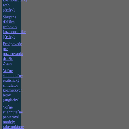
kozmonautický
web
(česky)
Skupina
ďalších
webov o
kozmonautike
(česky)
Predpovede
pre
pozorovania
družíc
Zeme
Voľne
stiahnuteľný
realistický
simulátor
kozmických
letov
(anglicky)
Voľne
stiahnuteľné
papierové
modely
raketoplánov