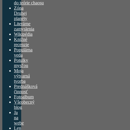
do teórie chaosu
Zóna
Druhej
planéty
Literárne
zamyslenia
Wikipédia
Knižné
recenzie
Populárna
veda
Potulky
mysľou
Moja
výtvarná
tvorba
Prednášková
činnosť
Fotoalbum
Všeobecný
blog
Ja
na
webe
Len