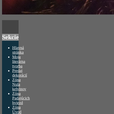
Sekcie
Hlavná
stránka
Moja
literárna
tvorba
Predaj
dekorácií
Zóna
Nula
kelvinov
Zóna
Padajúcich
hviezd
Zóna
Úvod