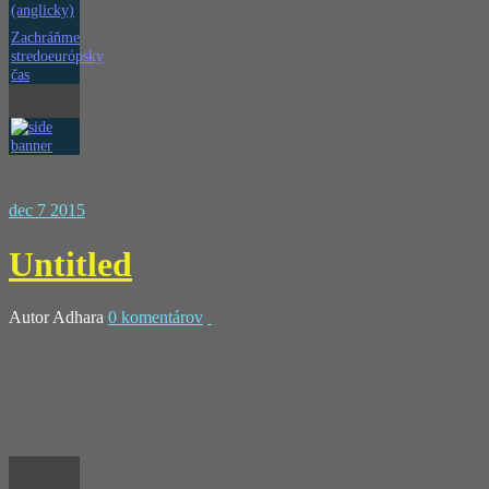
(anglicky)
Zachráňme
stredoeurópsky
čas
dec
7
2015
Untitled
Autor
Adhara
0 komentárov