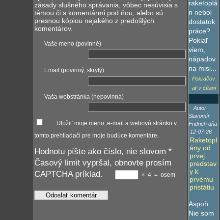
raketoplá
zásady slušného správania, vôbec nesúvisia s
n nebol
témou či s komentármi pod ňou, alebo sú
presnou kópiou nejakého z predošlých
dostatok
komentárov.
práce?
Pokiaľ
Vaše meno (povinné)
viem,
nápadov
na misi...
Email (povinný, skrytý)
Pokračov
ať v čítaní
Vaša webstránka (nepovinná)
Autor
Slavomír
Uložiť moje meno, e-mail a webovú stránku v
Fridrich dňa
12-07-26
tomto prehliadači pre moje budúce komentáre.
Raketopl
ány od
Hodnotu píšte ako číslo, nie slovom
*
prvej
Časový limit vypršal, obnovte prosím
predstav
y k
CAPTCHA príklad.
×
4
=
osem
prvému
pristátiu
Aspoň..
Nie som