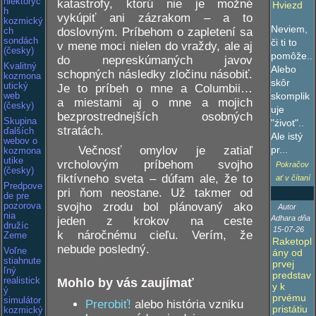
niektorýc
katastrofy, ktorú nie je možné
Hviezd
h
vykúpiť ani zázrakom – a to
kozmický
Neviem,
doslovným. Príbehom o zapletení sa
ch
sondách
či ti to
v mene moci nielen do vraždy, ale aj
(česky)
pomôže..
do nepreskúmaných javov
Kvalitný
Alebo
schopných následky zločinu násobiť.
kozmona
skôr
utický
Je to príbeh o mne a Columbii…
skomplik
web
a miestami aj o mne a mojich
(česky)
uje
bezprostrednejších osobných
Skupina
"źivot"..
stratách.
ďalších
Ale istý
webov o
Večnosť omylov je zatiaľ
pr...
kozmona
utike
vrcholovým príbehom svojho
Pokračov
(česky)
fiktívneho sveta – dúfam ale, že to
ať v čítaní
Predpove
pri ňom neostane. Už takmer od
de pre
svojho zrodu bol plánovaný ako
pozorova
Autor
nia
Adhara dňa
jeden z krokov na ceste
družíc
15-07-26
k náročnému cieľu. Verím, že
Zeme
Raketopl
nebude posledný.
Voľne
ány od
stiahnute
prvej
ľný
predstav
Mohlo by vás zaujímať
realistick
y k
ý
prvému
simulátor
Prerobiť!
alebo história vzniku
pristátiu
kozmický