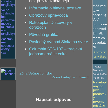
bez prezrádzania deja
ch letov
(anglicky)
Máš vari
Informácie o hlavnej postave
Voľne
taký
stiahnute
Obrazový sprievodca
pocit? :-)
ľné
Veď
papierové
Raketoplán Discovery v
modely
normálne
obrazoch
raketoplá
odpoved
nov
ám. Ak
(anglicky)
Pôvodná grafika
mám čo
Zachráň
Posledný východ Slnka na svete
povedať.
me
stredoeur
Ni...
Columbia STS-107 – tragická
ópsky
Pokračov
čas
jednosmerná letenka
ať v čítaní
Autor
Slavomír
Zóna Večnosť omylov
Fridrich dňa
Zóna Padajúcich hviezd
14-07-26
Raketopl
ány od
prvej
predstav
y k
Napísať odpoveď
prvému
pristátiu