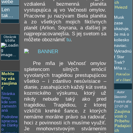
webe
ch
vzdialená bezmenná planéta
Hviezd
Len
vystupujúca aj vo Večnosti omylov.
tak…
Pracovne ju nazývam Biela planéta
Musk
a zo všetkých mojich fiktívnych
zase
planét (Arlion, Soyrana, a ďalšie) je
ukazuje,
najprepracovanejšia. S jej svetom sa
že má o
Obrázok
môžete oboznámiť
tu
.
koliesko
týždňa
naviac.
Vykradnú
ť Star
Trek?
Pre mňa je Večnosť omylov
Mňa u...
spletencom silných emócií
Mohlo
vyvolaných tragédiou prestupujúcou
Pokračov
by vás
ať v čítaní
všetko – i zdanlivo nesúvisiace –
zaujíma
dianie, zasahujúcich každý kút sveta
ť
kozmického výskumu, ktorý už
Autor
Stránka
Slavomír
firmy,
nikdy nebude taký ako pred
Fridrich dňa
kde som
tragédiou. Tragédiou, z ktorej
zamestn
17-07-26
vzklíčili krehké šance, z ktorých
aná
Zaujíma
vosti o
nemáme morálne právo sa radovať,
Podrobne
Príbehu
spracova
hoci z povinnosti ich musíme využiť.
né články
Padajúci
Je mnohovrstvovým stvárnením
o
ch