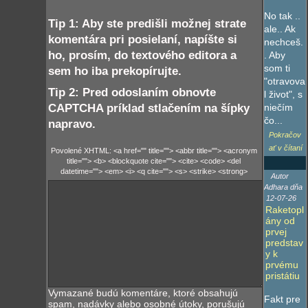
No tak ..
Tip 1: Aby ste predišli možnej strate
ale.. Ak
komentára pri posielaní, napíšte si
nechceš.
ho, prosím, do textového editora a
. Aby
som ti
sem ho iba prekopírujte.
"otravova
Tip 2: Pred odoslaním obnovte
l život", s
CAPTCHA príklad stlačením na šípky
niečím
čo...
napravo.
Pokračov
ať v čítaní
Povolené XHTML: <a href="" title=""> <abbr title=""> <acronym
title=""> <b> <blockquote cite=""> <cite> <code> <del
datetime=""> <em> <i> <q cite=""> <s> <strike> <strong>
Autor
Adhara dňa
12-07-26
Raketopl
ány od
prvej
predstav
y k
prvému
pristátiu
Vymazané budú komentáre, ktoré obsahujú
Fakt pre
spam, nadávky alebo osobné útoky, porušujú