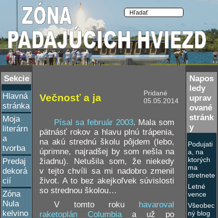
Sekcie
Napos
ledy
Pridané
Hlavná
Večnosť a ja
uprav
05.05.2014
stránka
ované
stránk
Moja
Písal sa február 2003
. Mala som
y
literárn
pätnásť rokov a hlavu plnú trápenia,
a
na akú strednú školu pôjdem (lebo,
Podujati
tvorba
úprimne, najradšej by som nešla na
a, na
ktorých
žiadnu). Netušila som, že niekedy
Predaj
ma
v tejto chvíli sa mi nadobro zmenil
dekorá
stretnete
život. A to bez akejkoľvek súvislosti
cií
Letné
so strednou školou…
Zóna
vence
Nula
V tomto roku
havaroval
Všeobec
kelvino
ný blog
raketoplán Columbia
a už po