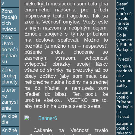
v
niekoľkých mesiacoch som bola plná
Desať
vecí,
enormného nadšenia pre príbeh
Zóna
ktoré sú
inšpirovaný touto tragédiou. Tak sa
Padajú
skvelé
zrodila Večnosť omylov. Vtedy ešte
cich
na lete
s iným názvom a neúplným dejom.
(nové)
hviezd
Emócie spojené s týmto príbehom
Čo je
Zóna
ma doslova spaľovali. Možno to
vynoven
Úvod
ý Príbeh
poznáte (a možno nie) – nespavosť,
do teóri
Padajúci
búšenie srdca, chodenie so
ch
e chao
zasneným výrazom, schopnosť
Hviezd?
su
vylepovať obrázky svojej lásky
Ponuka
Zóna
všade od skrinky na prezuvky až po
prednáš
Druhej
obaly zošitov (aby som mala cez
ok z
kozmon
planéty
nekonečne nudné hodiny na strednej
autiky
na čo hľadieť a nemusela som
Literár
Zaujíma
hľadieť do blba). Ten pocit, že
ne
vosti o
urobíte všetko… VŠETKO pre to,
zamysl
Príbehu
aby táto kniha uzrela svetlo sveta.
Padajúci
enia
ch
Wikipé
Hviezd
dia
Zaujíma
vosti o
Čakanie na Večnosť trvalo
Knižné
raketopl