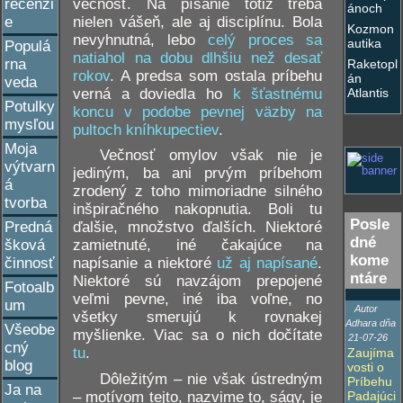
večnosť. Na písanie totiž treba
recenzi
ánoch
nielen vášeň, ale aj disciplínu. Bola
e
Kozmon
nevyhnutná, lebo
celý proces sa
autika
Populá
natiahol na dobu dlhšiu než desať
rna
Raketopl
rokov
. A predsa som ostala príbehu
án
veda
verná a doviedla ho
k šťastnému
Atlantis
Potulky
koncu v podobe pevnej väzby na
mysľou
pultoch kníhkupectiev
.
Moja
Večnosť omylov však nie je
výtvarn
jediným, ba ani prvým príbehom
á
zrodený z toho mimoriadne silného
tvorba
inšpiračného nakopnutia. Boli tu
Posle
ďalšie, množstvo ďalších. Niektoré
Predná
dné
zamietnuté, iné čakajúce na
šková
kome
napísanie a niektoré
už aj napísané
.
činnosť
ntáre
Niektoré sú navzájom prepojené
Fotoalb
veľmi pevne, iné iba voľne, no
um
Autor
všetky smerujú k rovnakej
Adhara dňa
Všeobe
myšlienke. Viac sa o nich dočítate
21-07-26
cný
tu
.
Zaujíma
blog
vosti o
Dôležitým – nie však ústredným
Príbehu
Ja na
– motívom tejto, nazvime to, ságy, je
Padajúci