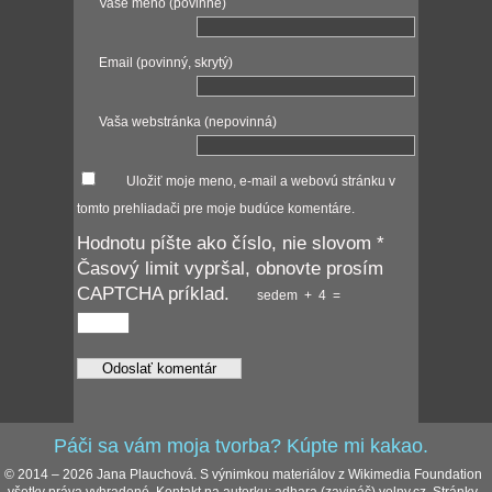
Vaše meno (povinné)
Email (povinný, skrytý)
Vaša webstránka (nepovinná)
Uložiť moje meno, e-mail a webovú stránku v
tomto prehliadači pre moje budúce komentáre.
Hodnotu píšte ako číslo, nie slovom
*
Časový limit vypršal, obnovte prosím
CAPTCHA príklad.
sedem
+
4
=
Páči sa vám moja tvorba? Kúpte mi kakao.
© 2014 – 2026 Jana Plauchová. S výnimkou materiálov z Wikimedia Foundation
všetky práva vyhradené. Kontakt na autorku: adhara (zavináč) volny.cz. Stránky