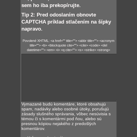
sem ho iba prekopírujte.
Tip 2: Pred odoslaním obnovte
CAPTCHA príklad stlačením na šípky
napravo.
Povolené XHTML: <a href="" title=""> <abbr title=""> <acronym
title=""> <b> <blockquote cite=""> <cite> <code> <del
datetime=""> <em> <i> <q cite=""> <s> <strike> <strong>
Vymazané budú komentáre, ktoré obsahujú
spam, nadávky alebo osobné útoky, porušujú
zásady slušného správania, vôbec nesúvisia s
témou či s komentármi pod ňou, alebo sú
presnou kópiou nejakého z predošlých
komentárov.