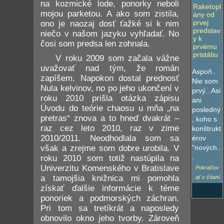
na kozmické lode, ponorky neboli
Raketopl
mojou parketou. A ako som zistila,
ány od
prvej
ono je naozaj dosť ťažké si k nim
predstav
niečo v našom jazyku vyhľadať. No
y k
čosi som predsa len zohnala.
prvému
pristátiu
V roku 2009 som začala vážne
uvažovať nad tým, že román
Aspoň..
zapíšem. Napokon dostal prednosť
Nie som
Nula kelvinov, no po jeho ukončení v
prvý.. Asi
roku 2010 prišla otázka zápisu
ani
Úvodu do teórie chaosu u mňa „na
posledný
pretras“ znova a to hneď dvakrát –
, koho s
raz cez leto 2010, raz v zime
konštrukt
2010/2011. Neodhodlala som sa
érov
však a zrejme som dobre urobila. V
"nových..
.
roku 2010 som totiž nastúpila na
Univerzitu Komenského v Bratislave
Pokračov
a tamojšia knižnica mi pomohla
ať v čítaní
získať ďalšie informácie k téme
ponoriek a podmorských záchran.
Pri tom sa tretíkrát a naposledy
obnovilo okno jeho tvorby. Zároveň