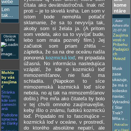
webe
čítala ako devätnásťročná. Inak nič
kome
Len
proti – je to skvelá kniha. Len som v
ntáre
tak…
istom bode nemohla potlačiť
Autor
sklamanie, že sa to nevyvíja tak,
Adhara dňa
akoby som si želala ja. (A pritom
21-07-26
som vedela, ako sa to vyvíjať bude,
Zaujíma
Obrázok
lebo som mala pozretý film.) Jej
vosti o
týždňa
Príbehu
začiatok som priam zhltla –
Padajúci
zápletka, že sa na dne oceánu našla
ch
ponorená
kozmická loď
, mi pripadala
Hviezd
úžasná. No informácia nasledujúca
Musk
vzápätí, že ide o kozmickú loď
Mohlo
zase
mimozemšťanov, nie ľudí, ma
by vás
ukazuje,
schladila. (Napokon to síce
zaujíma
že má o
mimozemská kozmická loď síce
ť
koliesko
nebola, no aj tak na mimozemšťanov
Stránka
naviac.
firmy,
došlo.) Pre mňa ako čitateľa by bolo
kde som
Vykradnú
v tej chvíli omnoho zaujímavejšie,
zamestn
ť Star
aná
keby išlo o známu, ľudskú kozmickú
Trek?
Podrobne
loď. Pripadalo mi to fascinujúce –
Mňa u...
spracova
kozmická loď v oceáne, v prostredí,
né články
Pokračov
do ktorého absolútne nepatrí, ale
o
ať v čítaní