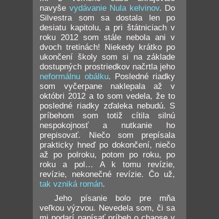
navyše
vydávanie Nula kelvinov
. Do
Silvestra som sa dostala len po
desiatu kapitolu, a pri štátniciach v
roku 2012 som stále nebola ani v
dvoch tretinách! Niekedy krátko po
ukončení školy som si na základe
dostupných prostriedkov načrtla jeho
neformálnu obálku
. Posledné riadky
som vyčerpane naklepala až v
októbri 2012 a to som vedela, že to
posledné riadky zďaleka nebudú. S
príbehom som totiž cítila silnú
nespokojnosť a nutkanie ho
prepisovať. Niečo som prepísala
prakticky hneď po dokončení, niečo
až po polroku, potom po roku, po
roku a pol… A k tomu revízie,
revízie, nekonečné revízie. Čo už,
tak vzniká román
.
Jeho písanie bolo pre mňa
veľkou výzvou. Nevedela som, či sa
mi podarí napísať príbeh o chaose v