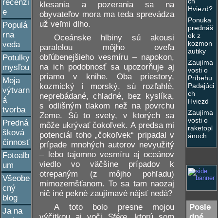
ch
recenzi
klesania a pozerania sa na
Hviezd?
e
obyvateľov mora ma teda sprevádza
Ponuka
už veľmi dlho.
Populá
prednáš
rna
ok z
Oceánske hlbiny sú akousi
kozmon
veda
paralelou môjho oveľa
autiky
obľúbenejšieho vesmíru – napokon,
Potulky
Zaujíma
na ich podobnosť sa upozorňuje aj
mysľou
vosti o
priamo v knihe. Oba priestory,
Príbehu
Moja
kozmický i morský, sú rozľahlé,
Padajúci
výtvarn
ch
neprebádané, chladné, bez kyslíka,
á
Hviezd
s odlišným tlakom než na povrchu
tvorba
Zaujíma
Zeme. Sú to svety, v ktorých sa
vosti o
Predná
môže ukrývať čokoľvek. A predsa mi
raketopl
šková
potenciál toho „čokoľvek“ pripadal v
ánoch
činnosť
prípade mnohých autorov nevyužitý
– lebo tajomno vesmíru aj oceánov
Fotoalb
viedlo vo väčšine prípadov k
um
otrepaným (z môjho pohľadu)
Všeobe
mimozemšťanom. To sa tam naozaj
cný
nič iné pekné zaujímavé nájsť nedá?
blog
A toto bolo presne mojou
Posle
Ja na
výčitkou aj voči
Sfére
, ktorú som
dné