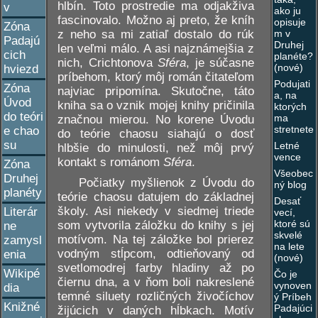
hlbín. Toto prostredie ma odjakživa
v
ako ju
fascinovalo. Možno aj preto, že kníh
opisuje
Zóna
z neho sa mi zatiaľ dostalo do rúk
m v
Padajú
Druhej
len veľmi málo. A asi najznámejšia z
cich
planéte?
nich, Crichtonova
Sféra
, je súčasne
(nové)
hviezd
príbehom, ktorý môj román čitateľom
Podujati
Zóna
najviac pripomína. Skutočne, táto
a, na
Úvod
kniha sa o vznik mojej knihy pričinila
ktorých
do teóri
ma
značnou mierou. No korene Úvodu
stretnete
e chao
do teórie chaosu siahajú o dosť
su
Letné
hlbšie do minulosti, než môj prvý
vence
kontakt s románom
Sféra
.
Zóna
Všeobec
Druhej
Počiatky myšlienok z Úvodu do
ný blog
planéty
teórie chaosu datujem do základnej
Desať
školy. Asi niekedy v siedmej triede
Literár
vecí,
ktoré sú
som vytvorila záložku do knihy s jej
ne
skvelé
motívom. Na tej záložke bol prierez
zamysl
na lete
vodným stĺpcom, odtieňovaný od
enia
(nové)
svetlomodrej farby hladiny až po
Wikipé
Čo je
čiernu dna, a v ňom boli nakreslené
vynoven
dia
temné siluety rozličných živočíchov
ý Príbeh
Knižné
Padajúci
žijúcich v daných hĺbkach. Motív