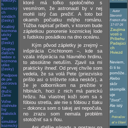
niektorýc
ktoré má toľko spoločného s
h
vesmírom, že astronauti by v nej
kozmický
Autor
ch
mohli istý čas prežiť. A toto bol
Slavomír
sondách
okamih počiatku môjho románu.
Fridrich dňa
(česky)
Túžba napísať príbeh, v ktorom bude
17-07-26
Kvalitný
Zaujíma
zápletkou ponorenie kozmickej lode
kozmona
vosti o
utický
s ľudskou posádkou na dno oceánu.
Príbehu
web
(česky)
Padajúci
Kým pôvod zápletky je zrejmý –
ch
Skupina
inšpirácia Crichtonom –, kde sa
Hviezd
ďalších
vzala inšpirácia na hlavného hrdinu,
webov o
kozmona
to absolútne netuším. Zjavil sa mi
Neviem,
utike
či ti to
prakticky ihneď. Od prvej chvíle som
(česky)
pomôže..
vedela, že sa volá Pete (priezvisko
Predpove
Alebo
prišlo asi o trištvrte roka neskôr), a
de pre
pozorova
skôr
že je odborníkom na prežitie v
nia
skomplik
hlbinách, hoci z nich má panickú
družíc
uje
Zeme
hrôzu. Na vlastnej koži som sa s
"źivot"..
fóbiou stretla, ale nie s fóbiou z tlaku
Voľne
Ale istý
stiahnute
– dokonca som o takej ani nepočula,
ľný
pr...
no zrazu som nemala problém
realistick
Pokračov
ý
stotožniť sa s ňou.
simulátor
ať v čítaní
kozmický
Ani ďalšie nápady a postavy na