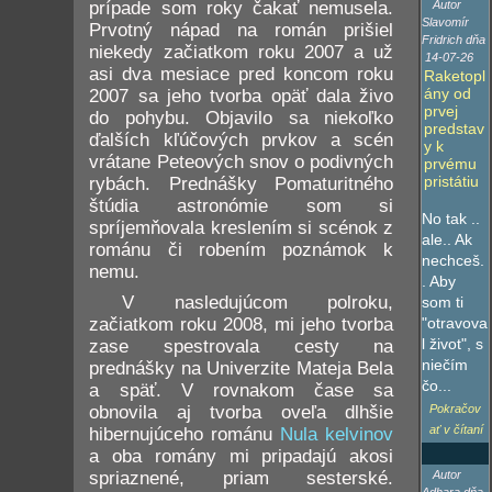
prípade som roky čakať nemusela.
Autor
Slavomír
Prvotný nápad na román prišiel
Fridrich dňa
niekedy začiatkom roku 2007 a už
14-07-26
asi dva mesiace pred koncom roku
Raketopl
ány od
2007 sa jeho tvorba opäť dala živo
prvej
do pohybu. Objavilo sa niekoľko
predstav
ďalších kľúčových prvkov a scén
y k
vrátane Peteových snov o podivných
prvému
pristátiu
rybách. Prednášky Pomaturitného
štúdia astronómie som si
No tak ..
spríjemňovala kreslením si scénok z
ale.. Ak
románu či robením poznámok k
nechceš.
nemu.
. Aby
V nasledujúcom polroku,
som ti
začiatkom roku 2008, mi jeho tvorba
"otravova
l život", s
zase spestrovala cesty na
niečím
prednášky na Univerzite Mateja Bela
čo...
a späť. V rovnakom čase sa
obnovila aj tvorba oveľa dlhšie
Pokračov
ať v čítaní
hibernujúceho románu
Nula kelvinov
a oba romány mi pripadajú akosi
spriaznené, priam sesterské.
Autor