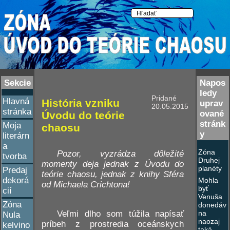
Sekcie
Napos
ledy
Pridané
Hlavná
História vzniku
uprav
20.05.2015
stránka
ované
Úvodu do teórie
stránk
Moja
chaosu
y
literárn
a
Zóna
Pozor, vyzrádza dôležité
tvorba
Druhej
momenty deja jednak z Úvodu do
planéty
Predaj
teórie chaosu, jednak z knihy Sféra
dekorá
Mohla
od Michaela Crichtona!
byť
cií
Venuša
Zóna
donedáv
Veľmi dlho som túžila napísať
na
Nula
naozaj
príbeh z prostredia oceánskych
kelvino
taká,