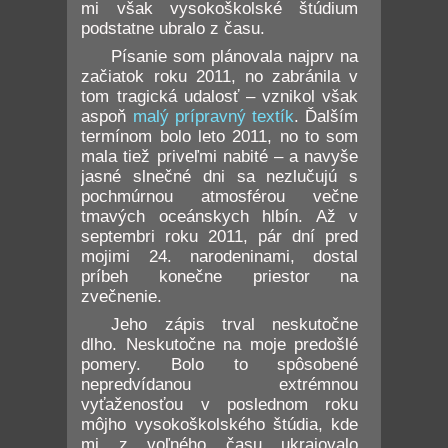
mi však vysokoškolské štúdium
podstatne ubralo z času.
Písanie som plánovala najprv na
začiatok roku 2011, no zabránila v
tom tragická udalosť – vznikol však
aspoň
malý prípravný textík
. Ďalším
termínom bolo leto 2011, no to som
mala tiež priveľmi nabité – a navyše
jasné slnečné dni sa nezlučujú s
pochmúrnou atmosférou večne
tmavých oceánskych hlbín. Až v
septembri roku 2011, pár dní pred
mojimi 24. narodeninami, dostal
príbeh konečne priestor na
zvečnenie.
Jeho zápis trval neskutočne
dlho. Neskutočne na moje predošlé
pomery. Bolo to spôsobené
nepredvídanou extrémnou
vyťaženosťou v poslednom roku
môjho vysokoškolského štúdia, kde
mi z voľného času ukrajovalo