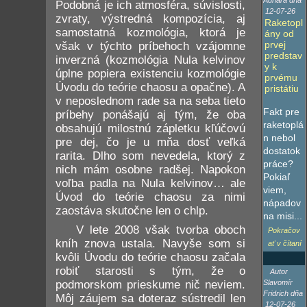
Adhara dňa
Podobná je ich atmosféra, súvislosti,
12-07-26
zvraty, výstredná kompozícia, aj
Raketopl
samostatná kozmológia, ktorá je
ány od
prvej
však v týchto príbehoch vzájomne
predstav
inverzná (kozmológia Nula kelvinov
y k
úplne popiera existenciu kozmológie
prvému
Úvodu do teórie chaosu a opačne). A
pristátiu
v neposlednom rade sa na seba tieto
Fakt pre
príbehy ponášajú aj tým, že oba
raketoplá
obsahujú milostnú zápletku kľúčovú
n nebol
pre dej, čo je u mňa dosť veľká
dostatok
rarita. Dlho som nevedela, ktorý z
práce?
nich mám osobne radšej. Napokon
Pokiaľ
voľba padla na Nula kelvinov… ale
viem,
Úvod do teórie chaosu za nimi
nápadov
zaostáva skutočne len o chlp.
na misi...
V lete 2008 však tvorba oboch
Pokračov
kníh znova ustala. Navyše som si
ať v čítaní
kvôli Úvodu do teórie chaosu začala
robiť starosti s tým, že o
Autor
podmorskom prieskume nič neviem.
Slavomír
Fridrich dňa
Môj záujem sa doteraz sústredil len
12-07-26