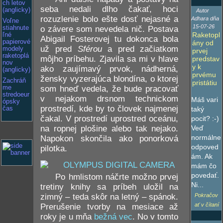
ch letov
seba nedali dlho čakať, hoci
(anglicky)
Autor
rozuzlenie bolo ešte dosť nejasné a
Adhara dňa
Voľne
15-07-26
o závere som nevedela nič. Postava
stiahnute
Raketopl
ľné
Abigail Fosterovej tu dokonca bola
papierové
ány od
už pred
Sférou
a pred začiatkom
modely
prvej
raketoplá
môjho príbehu. Zjavila sa mi v hlave
predstav
nov
y k
ako zaujímavý prvok, nádherná,
(anglicky)
prvému
žensky vyzerajúca blondína, o ktorej
Zachráň
pristátiu
som hneď vedela, že bude pracovať
me
stredoeur
v nejakom drsnom technickom
Máš vari
ópsky
prostredí, kde by to človek najmenej
čas
taký
čakal. V prostredí uprostred oceánu,
pocit? :-)
na ropnej plošine alebo tak nejako.
Veď
normálne
Napokon skončila ako ponorková
odpoved
pilotka.
ám. Ak
mám čo
povedať.
Po hmlistom náčrte možno prvej
Ni...
tretiny knihy sa príbeh uložil na
zimný – teda skôr na letný – spánok.
Pokračov
ať v čítaní
Prerušenie tvorby na mesiace až
roky je u mňa
bežná vec
. No v tomto