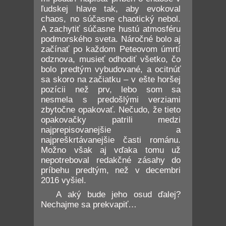
ľudskej hlave tak, aby evokoval
chaos, no súčasne chaotický nebol.
A zachytiť súčasne hustú atmosféru
podmorského sveta. Náročné bolo aj
začínať po každom Peteovom úmrtí
odznova, musieť odhodiť všetko, čo
bolo predtým vybudované, a ocitnúť
sa skoro na začiatku – v ešte horšej
pozícii než prv, lebo som sa
nesmela s predošlými verziami
zbytočne opakovať. Nečudo, že tieto
opakovačky patrili medzi
najprepisovanejšie a
najpreškrtávanejšie časti románu.
Možno však aj vďaka tomu už
nepotreboval redakčné zásahy do
príbehu predtým, než v decembri
2016 vyšiel.
A aký bude jeho osud ďalej?
Nechajme sa prekvapiť…