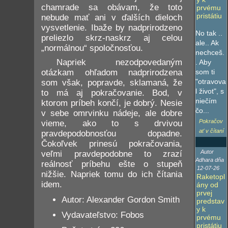
chamrade sa obávam, že toto
prvému
pristátiu
nebude mať ani v ďalších dieloch
vysvetlenie. Ibaže by nadprirodzeno
No tak ..
preliezlo skrz-naskrz aj celou
ale.. Ak
„normálnou“ spoločnosťou.
nechceš.
Napriek nezodpovedaným
. Aby
som ti
otázkam ohľadom nadprirodzena
"otravova
som však, popravde, sklamaná, že
l život", s
to má aj pokračovanie. Bod, v
niečím
ktorom príbeh končí, je dobrý. Nesie
čo...
v sebe omrvinku nádeje, ale dobre
Pokračov
vieme, ako to s drvivou
ať v čítaní
pravdepodobnosťou dopadne.
Čokoľvek prinesú pokračovania,
Autor
veľmi pravdepodobne to zrazí
Adhara dňa
reálnosť príbehu ešte o stupeň
12-07-26
nižšie. Napriek tomu do ich čítania
Raketopl
idem.
ány od
prvej
Autor: Alexander Gordon Smith
predstav
y k
Vydavateľstvo: Fobos
prvému
pristátiu