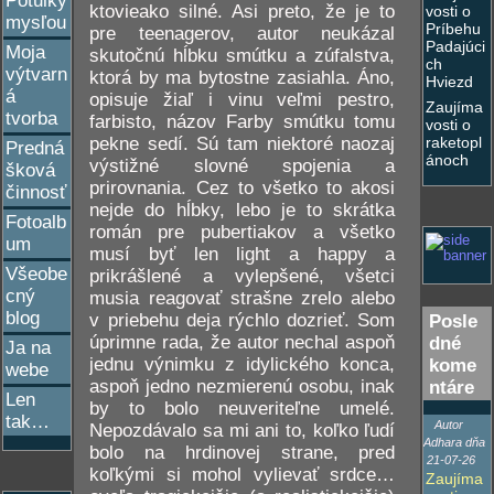
Potulky
ktovieako silné. Asi preto, že je to
vosti o
mysľou
Príbehu
pre teenagerov, autor neukázal
Padajúci
Moja
skutočnú hĺbku smútku a zúfalstva,
ch
výtvarn
ktorá by ma bytostne zasiahla. Áno,
Hviezd
á
opisuje žiaľ i vinu veľmi pestro,
Zaujíma
tvorba
farbisto, názov Farby smútku tomu
vosti o
pekne sedí. Sú tam niektoré naozaj
raketopl
Predná
ánoch
výstižné slovné spojenia a
šková
prirovnania. Cez to všetko to akosi
činnosť
nejde do hĺbky, lebo je to skrátka
Fotoalb
román pre pubertiakov a všetko
um
musí byť len light a happy a
Všeobe
prikrášlené a vylepšené, všetci
cný
musia reagovať strašne zrelo alebo
blog
v priebehu deja rýchlo dozrieť. Som
Posle
úprimne rada, že autor nechal aspoň
dné
Ja na
jednu výnimku z idylického konca,
kome
webe
aspoň jedno nezmierenú osobu, inak
ntáre
Len
by to bolo neuveriteľne umelé.
tak…
Autor
Nepozdávalo sa mi ani to, koľko ľudí
Adhara dňa
bolo na hrdinovej strane, pred
21-07-26
koľkými si mohol vylievať srdce…
Zaujíma