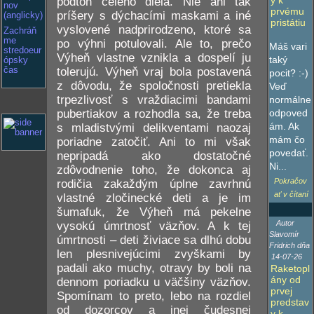
y k
podtón celého diela. Nie ani tak
nov
prvému
príšery s dýchacími maskami a iné
(anglicky)
pristátiu
vyslovené nadprirodzeno, ktoré sa
Zachráň
me
po výhni potulovali. Ale to, prečo
Máš vari
stredoeur
Výheň vlastne vznikla a dospelí ju
taký
ópsky
tolerujú. Výheň vraj bola postavená
čas
pocit? :-)
z dôvodu, že spoločnosti pretiekla
Veď
trpezlivosť s vraždiacimi bandami
normálne
pubertiakov a rozhodla sa, že treba
odpoved
ám. Ak
s mladistvými delikventami naozaj
mám čo
poriadne zatočiť. Ani to mi však
povedať.
nepripadá ako dostatočné
Ni...
zdôvodnenie toho, že dokonca aj
Pokračov
rodičia zakaždým úplne zavrhnú
ať v čítaní
vlastné zločinecké deti a je im
šumafuk, že Výheň má pekelne
Autor
vysokú úmrtnosť väzňov. A k tej
Slavomír
úmrtnosti – deti živiace sa dlhú dobu
Fridrich dňa
len plesnivejúcimi zvyškami by
14-07-26
padali ako muchy, otravy by boli na
Raketopl
ány od
dennom poriadku u väčšiny väzňov.
prvej
Spomínam to preto, lebo na rozdiel
predstav
od dozorcov a inej čudesnej
y k