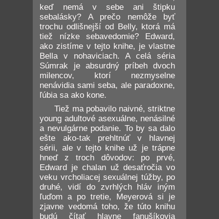
keď nemá v sebe ani štipku
sebalásky? A prečo nemôže byť
trochu odlišnejší od Belly, ktorá má
tiež nízke sebavedomie? Edward,
ako zistíme v tejto knihe, je vlastne
Bella v nohaviciach. A celá séria
Súmrak je absurdný príbeh dvoch
milencov, ktorí nezmyselne
nenávidia sami seba, ale paradoxne,
ľúbia sa ako kone.
Tiež ma pobavilo naivné, striktne
young adultové asexuálne, nenásilné
a nevulgárne podanie. To by sa dalo
ešte ako-tak prehltnúť v hlavnej
sérii, ale v tejto knihe už je trápne
hneď z troch dôvodov: po prvé,
Edward je chalan už desaťročia vo
veku vrcholiacej sexuálnej túžby, po
druhé, vidí do zvrhlých hláv iným
ľuďom a po tretie, Meyerová si je
zjavne vedomá toho, že túto knihu
budú čítať hlavne fanušíkovia