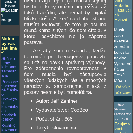
oveľa tragickejšie (a realistickejšie)
vosti o
Obrázok
Príbehu
týždňa
by bolo, keby možno neprežíval až
Padajúci
takú tragédiu, ale nemal by nijakú
ch
blízku dušu. Aj keď na druhej strane
Hviezd
musím kvitovať, že toto je asi iba
Musk
druhá kniha z tých, čo som čítala, v
zase
ktorej psychiater nie je záporná
Mohlo
ukazuje,
postava.
by vás
že má o
zaujíma
Ale aby som nezabudla, keďže
koliesko
ť
to román pre teenagerov, pripravte
naviac.
Stránka
sa tiež na dávku správnej výchovy.
firmy,
Vykradnú
kde som
Pre zdôraznenie rovnoprávnosti v
ť Star
zamestn
ňom musia byť zástupcovia
Trek?
aná
všetkých ľudských rás a mnohých
Mňa u...
Podrobne
národov a, samozrejme, nijaká z
spracova
Pokračov
né články
postáv nesmie byť homofóbna.
ať v čítaní
o
niektorýc
Autor: Jeff Zentner
h
Autor
kozmický
Vydavateľstvo: CooBoo
Slavomír
ch
Fridrich dňa
sondách
Počet strán: 368
17-07-26
(česky)
Zaujíma
Kvalitný
Jazyk: slovenčina
vosti o
kozmona