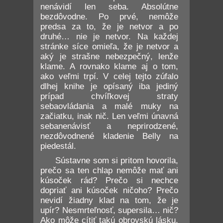
nenávidí len seba. Absolútne
bezdôvodne. Po prvé, nemôže
predsa za to, že je netvor a po
druhé… nie je netvor. Na každej
stránke síce omieľa, že je netvor a
aký je strašne nebezpečný, lenže
klame. A rovnako klame aj o tom,
ako veľmi trpí. V celej tejto zúfalo
dlhej knihe je opísaný iba jediný
prípad chvíľkovej straty
sebaovládania a malé muky na
začiatku, inak nič. Len veľmi únavná
sebanenávisť a neprirodzené,
nezdôvodnené kladenie Belly na
piedestál.
Sústavne som si pritom hovorila,
prečo sa ten chlap nemôže mať ani
kúsoček rád? Prečo si nechce
dopriať ani kúsoček ničoho? Prečo
nevidí žiadny klad na tom, že je
upír? Nesmrteľnosť, supersila… nič?
Ako môže cítiť takú obrovskú lásku,