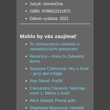
Jazyk: slovenčina
ISBN: 9788022211673
Dátum vydania: 2021
Mohlo by vás zaujímať
Tri minirecenzie románov s
nerealistickými postavami
Recenzia – Anna zo Zeleného
domu
Suzanne Collinsová: Hry o život
– prvý diel trilógie
Alex Morel: Prežiť
Cassandra Clareová: Nástroje
smrti 1: Město z kostí
Alice Sebold: Pevné puto
Stephenie Meyerová: Hostiteľ