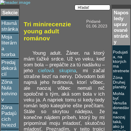
Sekcie
Napos
ledy
Pridané
Hlavná
Tri minirecenzie
uprav
01.06.2023
stránka
ované
young adult
stránk
Moja
románov
y
literárn
a
Podujati
Young adult. Žáner, na ktorý
tvorba
a, na
mám ťažké srdce. Už vo veku, keď
ktorých
Predaj
som bola – prepáčte za tú nadávku –
ma
dekorá
jeho
cieľová skupina
, mi začal
stretnete
cií
strašne liezť na nervy. Dôvodom boli
Zóna
Zóna
najmä jeho hrdinovia, ktorí vôbec,
Druhej
planéty
Nula
ale naozaj vôbec nemali nič
kelvino
spoločné s tým, aká som bola v ich
Mohla
byť
v
veku ja. A napriek tomu si kedy-tedy
Venuša
román tejto kategórie ešte prečítam.
Zóna
donedáv
Stále so skrytou nádejou, že
na
Padajú
konečne nájdem príbeh, ktorý by mi
naozaj
cich
taká,
pripomínal moju mladosť, skutočnú
hviezd
ako ju
mladosť. Prezradím, v tejto trojici