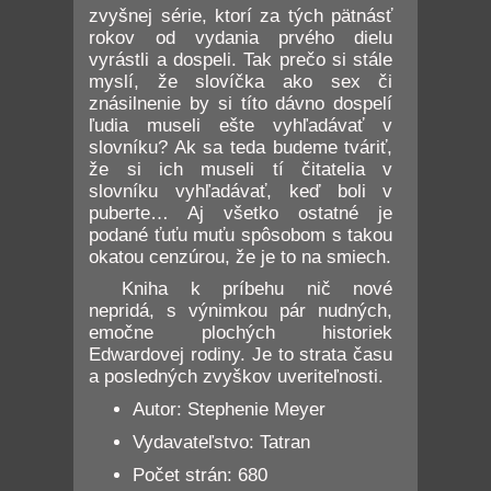
zvyšnej série, ktorí za tých pätnásť
rokov od vydania prvého dielu
vyrástli a dospeli. Tak prečo si stále
myslí, že slovíčka ako sex či
znásilnenie by si títo dávno dospelí
ľudia museli ešte vyhľadávať v
slovníku? Ak sa teda budeme tváriť,
že si ich museli tí čitatelia v
slovníku vyhľadávať, keď boli v
puberte… Aj všetko ostatné je
podané ťuťu muťu spôsobom s takou
okatou cenzúrou, že je to na smiech.
Kniha k príbehu nič nové
nepridá, s výnimkou pár nudných,
emočne plochých historiek
Edwardovej rodiny. Je to strata času
a posledných zvyškov uveriteľnosti.
Autor: Stephenie Meyer
Vydavateľstvo: Tatran
Počet strán: 680