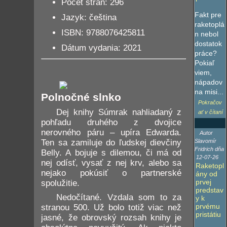
Počet strán: 296
Fakt pre
Jazyk: čeština
raketoplá
ISBN: 9788076425811
n nebol
dostatok
Dátum vydania: 2021
práce?
Pokiaľ
viem,
nápadov
na misi...
Polnočné slnko
Pokračov
Dej knihy Súmrak nahliadaný z
ať v čítaní
pohľadu druhého z dvojice
nerovného páru – upíra Edwarda.
Autor
Ten sa zamiluje do ľudskej dievčiny
Slavomír
Fridrich dňa
Belly. A bojuje s dilemou, či má od
12-07-26
nej odísť, vysať z nej krv, alebo sa
Raketopl
nejako pokúsiť o partnerské
ány od
prvej
spolužitie.
predstav
Nedočítané. Vzdala som to za
y k
prvému
stranou 500. Už bolo totiž viac než
pristátiu
jasné, že obrovský rozsah knihy je