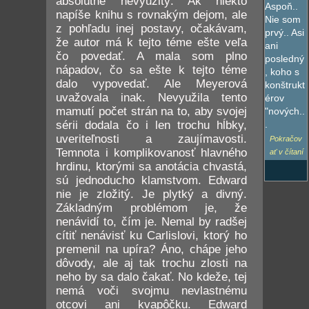
absolútne nevyužitý. Ak niekto
Aspoň..
napíše knihu s rovnakým dejom, ale
Nie som
z pohľadu inej postavy, očakávam,
prvý.. Asi
že autor má k tejto téme ešte veľa
ani
čo povedať. A mala som plno
posledný
nápadov, čo sa ešte k tejto téme
, koho s
dalo vypovedať. Ale Meyerová
konštrukt
uvažovala inak. Nevyužila tento
érov
mamutí počet strán na to, aby svojej
"nových..
.
sérii dodala čo i len trochu hĺbky,
uveriteľnosti a zaujímavosti.
Pokračov
Temnota i komplikovanosť hlavného
ať v čítaní
hrdinu, ktorými sa anotácia chvastá,
sú jednoducho klamstvom. Edward
nie je zložitý. Je plytký a divný.
Základným problémom je, že
nenávidí to, čím je. Nemal by radšej
cítiť nenávisť ku Carlislovi, ktorý ho
premenil na upíra? Áno, chápe jeho
dôvody, ale aj tak trochu zlosti na
neho by sa dalo čakať. No kdeže, tej
nemá voči svojmu nevlastnému
otcovi ani kvapôčku. Edward