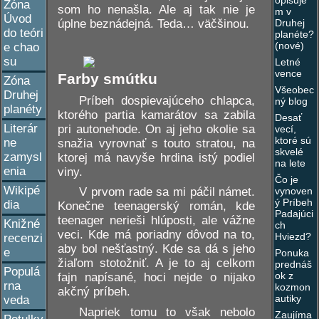
opisuje
Zóna
som ho nenašla. Ale aj tak nie je
m v
Úvod
úplne beznádejná. Teda… väčšinou.
Druhej
do teóri
planéte?
(nové)
e chao
su
Letné
vence
Farby smútku
Zóna
Všeobec
Druhej
Príbeh dospievajúceho chlapca,
ný blog
planéty
ktorého partia kamarátov sa zabila
Desať
Literár
pri autonehode. On aj jeho okolie sa
vecí,
ktoré sú
ne
snažia vyrovnať s touto stratou, na
skvelé
zamysl
ktorej má navyše hrdina istý podiel
na lete
enia
viny.
Čo je
Wikipé
vynoven
V prvom rade sa mi páčil námet.
ý Príbeh
dia
Konečne teenagerský román, kde
Padajúci
teenager nerieši hlúposti, ale vážne
Knižné
ch
veci. Kde má poriadny dôvod na to,
Hviezd?
recenzi
aby bol nešťastný. Kde sa dá s jeho
e
Ponuka
žiaľom stotožniť. A je to aj celkom
prednáš
Populá
ok z
fajn napísané, hoci nejde o nijako
rna
kozmon
akčný príbeh.
autiky
veda
Napriek tomu to však nebolo
Zaujíma