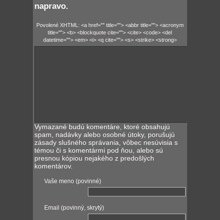
napravo.
Povolené XHTML: <a href="" title=""> <abbr title=""> <acronym
title=""> <b> <blockquote cite=""> <cite> <code> <del
datetime=""> <em> <i> <q cite=""> <s> <strike> <strong>
Vymazané budú komentáre, ktoré obsahujú
spam, nadávky alebo osobné útoky, porušujú
zásady slušného správania, vôbec nesúvisia s
témou či s komentármi pod ňou, alebo sú
presnou kópiou nejakého z predošlých
komentárov.
Vaše meno (povinné)
Email (povinný, skrytý)