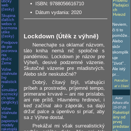
Príbehu
utický
ISBN: 9788056616710
Padajúci
web
(česky)
ch
Dátum vydania: 2020
Hviezd
Skupina
ďalších
webov o
Neviem,
kozmona
či ti to
utike
Lockdown (Útěk z výhně)
pomôže..
(česky)
Alebo
Predpove
Nenechajte sa oklamať názvom,
skôr
de pre
táto kniha nemá nič spoločné s
pozorova
skomplik
nia
pandémiou. Lockdown je názov pre
uje
družíc
Výheň, desivé podzemné väzenie.
"źivot"..
Zeme
Skutočné väzenie pre mladistvých.
Ale istý
Voľne
Alebo skôr neskutočné?
stiahnute
pr...
ľný
Pokračov
Dobrý, čítavý štýl, vťahujúci
realistick
ý
ať v čítaní
príbeh a prostredie, príjemné tempo,
simulátor
primerane krvavé – ani nie prislabo,
kozmický
ch letov
Autor
ani nie príliš. Hlavnému hrdinovi, i
(anglicky)
Adhara dňa
keď začínal ako záporák, sa dajú
15-07-26
Voľne
držať palce a úpenlivo si priať, aby
Raketopl
stiahnute
ány od
sa z Výhne dostal.
ľné
papierové
prvej
Prekážal mi však surrealistický
modely
predstav
raketoplá