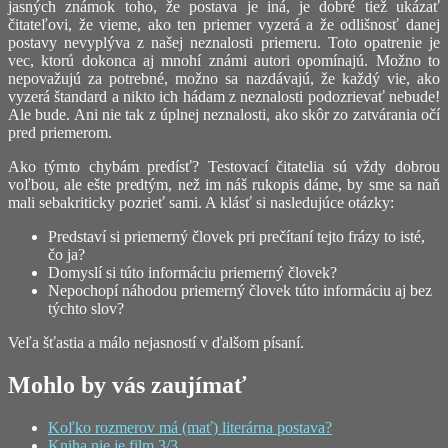
jasných známok toho, že postava je iná, je dobré tiež ukázať
čitateľovi, že vieme, ako ten priemer vyzerá a že odlišnosť danej
postavy nevyplýva z našej neznalosti priemeru. Toto opatrenie je
vec, ktorú dokonca aj mnohí známi autori opomínajú. Možno to
nepovažujú za potrebné, možno sa nazdávajú, že každý vie, ako
vyzerá štandard a nikto ich hádam z neznalosti podozrievať nebude!
Ale bude. Ani nie tak z úplnej neznalosti, ako skôr zo zatvárania očí
pred priemerom.
Ako týmto chybám predísť? Testovací čitatelia sú vždy dobrou
voľbou, ale ešte predtým, než im náš rukopis dáme, by sme sa naň
mali sebakriticky pozrieť sami. A klásť si nasledujúce otázky:
Predstaví si priemerný človek pri prečítaní tejto frázy to isté,
čo ja?
Domyslí si túto informáciu priemerný človek?
Nepochopí náhodou priemerný človek túto informáciu aj bez
týchto slov?
Veľa šťastia a málo nejasností v ďalšom písaní.
Mohlo by vás zaujímať
Koľko rozmerov má (mať) literárna postava?
Kniha nie je film 3/3