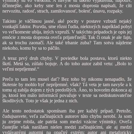
výnimky sú vo všetkom. A navyše sú takéto vyjadrenia, napodiv,
účinnejšie, ako keby sme len z mosta doprosta napísali, že cíti
nervozitu, radosť, strach, zamilovanosť, bolesť, únavu, rozpaky.
Takisto je väčšinou jasné, aké pocity v postave vzbudí nejaký
vonkajší faktor. Pravda, sme rôzni ľudia, niektorých napríklad pobyt
vo veľkomeste ubíja, iných vzpruží. V takýchto prípadoch je opis jej
emócie z mosta doprosta oveľa prijateľnejší. Tak či onak je ale fajn,
ak sa trochu zaonačí. Ale také trhanie zuba? Tam sotva nájdeme
niekoho, komu by sa to páčilo.
A teraz prvý druh chyby. V poviedke bola postava, ktorú niekto
škrtí. Metá sa, zúfalo bojuje. A do toho autor zabil vetu: „Bolo to
veľmi nepríjemné.“
Prečo to tam len musel dať? Bez toho by nikomu nenapadlo, že
škrtenie by mohlo byť nepríjemné, však? Tá veta je tam navyše a k
tomu aj zabíja dojem z tých predošlých. Áno, to hovorím dokonca aj
ja, ktorá len málo informácií považuje v texte sa nediskutovateľne
škodlivých. Toto je však je jedna z nich.
Ale tento nedostatok spomínam iba pre každý prípad. Pretože,
čudujsasvete, veľa začínajúcich autorov túto chybu nerobí. Ja som
ju zrejme robila, ale patrila som medzi vzácne výnimky. Oveľa
častejšie však narážam nielen medzi začínajúcimi, ale aj medzi
vydávanými autormi na opačný extrém: autor ani metaforicky