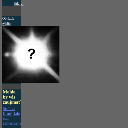
tak…
Obrázok
týždňa
Mohlo
by vás
zaujímať
Stránka
firmy, kde
som
zamestnaná