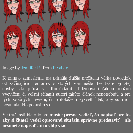
Image by
Jennifer R.
from
Pixabay
K tomuto zamysleniu ma primäla ďalšia prečítaná várka poviedok
od začínajúcich autorov, v ktorých som našla dve tváre tej istej
chyby: zlá práca s informáciami. Talentovaní (alebo možno
vycvičení či veľmi sčítaní) autori takýto článok nepotrebujú a pre
tých zvyšných neviem, či to dokážem vysvetliť tak, aby som ich
posunula. No pokúsim sa.
V stručnosti ide o to, že
musíte presne vedieť, čo napísať pre to,
aby si čitateľ vedel opisovanú situáciu správne predstaviť – ale
nesmiete napísať ani o chlp viac
.