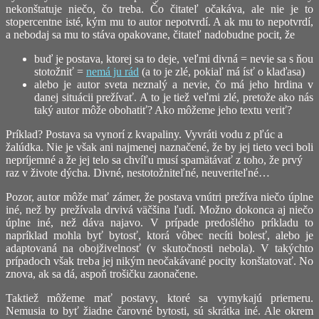
nekonštatuje niečo, čo treba. Čo čitateľ očakáva, ale nie je to
stopercentne isté, kým mu to autor nepotvrdí. A ak mu to nepotvrdí,
a nebodaj sa mu to stáva opakovane, čitateľ nadobudne pocit, že
buď je postava, ktorej sa to deje, veľmi divná = nevie sa s ňou
stotožniť =
nemá ju rád
(a to je zlé, pokiaľ má ísť o klaďasa)
alebo je autor sveta neznalý a nevie, čo má jeho hrdina v
danej situácii prežívať. A to je tiež veľmi zlé, pretože ako nás
taký autor môže obohatiť? Ako môžeme jeho textu veriť?
Príklad? Postava sa vynorí z kvapaliny. Vyvráti vodu z pľúc a
žalúdka. Nie je však ani najmenej naznačené, že by jej tieto veci boli
nepríjemné a že jej telo sa chvíľu musí spamätávať z toho, že prvý
raz v živote dýcha. Divné, nestotožniteľné, neuveriteľné…
Pozor, autor môže mať zámer, že postava vnútri prežíva niečo úplne
iné, než by prežívala drvivá väčšina ľudí. Možno dokonca aj niečo
úplne iné, než dáva najavo. V prípade predošlého príkladu to
napríklad mohla byť bytosť, ktorá vôbec necíti bolesť, alebo je
adaptovaná na obojživelnosť (v skutočnosti nebola). V takýchto
prípadoch však treba jej nikým neočakávané pocity konštatovať. No
znova, ak sa dá, aspoň trošičku zaonačene.
Taktiež môžeme mať postavy, ktoré sa vymykajú priemeru.
Nemusia to byť žiadne čarovné bytosti, sú skrátka iné. Ale okrem