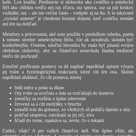
kaše. Len kratšie. Predstavte si slohovku ako cestičku a umelecký
štýl ako chôdzu vedľa nej raz zľava, raz sprava, raz sa pár krokov
vzdialite, raz – ale nie veľmi často – vstúpite aj na ňu. A to takzvané
„vysoké umenie“ je chodenie horami dolami, keď cestičku nemáte
ani len na dohľad.
Metafory a prirovnania, aké som použila v predošlom odseku, patria
k tomuto stredne umeleckému štýlu. Ale ak nezabrali, skúsim byť
konkrétnejšia. Ostatne, náučná literatúra by mala byť písaná svojou
obdobou slohovky, aby sa čitateľovi nenechala žiadna možnosť
niečo zle pochopiť.
Emočné prežívanie postavy sa dá napísať napríklad opismi výrazu
jej tváre a fyziologickými reakciami, ktoré cíti len ona. Skúste
napríklad uhádnuť, čo cíti postava, ktorej
búši srdce a potia sa dlane
črty tváre sa uvoľnia a ústa sa rozťahujú do úsmevu
zreničky sa rozšíria a úplne zdrevenie
červená sa a cíti motýliky v bruchu
zmraští tvár do grimasy, zo všetkých síl potláča úpenie a slzy
pohľad otupieva, zatvárajú sa jej oči, zíva
hľadí do zeme, zajakáva sa, nevie, čo s rukami
Ľahké, však? A pre vašich čitateľov tiež. Nie úplne vždy, ale