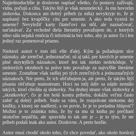
Najjednoduchšie je doslovne napísať všetko, čo postavy zažívajú,
vidia, počujú a cítia. Takýto štýl je však neumelecký. Ja mu hovorím
slohovka. Dokonca ani dobrý príbeh (u mňa) nevykryje to, že je
napísaný bez kvapôčky citu pre umenie. A ako teda vyzerá to
umenie? Nevyložiť karty čitateľovi na stôl, ale naznačovať,
naťukávať. Za vrcholné diela literatúry považujem tie, z ktorých
silno sála nejaká emócia či informácia bez toho, aby ju autor čo i len
jediný raz pomenoval priamo.
Niektorí autori v tom idú ešte ďalej. Kým ja požadujem síce
náznaky, ale zreteľné, jednoznačné, sú aj takí, pre ktorých je umenie
plné skrytejších náznakov, ktoré len tak niekto nedekóduje. V
niektorých okruhoch sa práve toto považuje za najvyššie literárne
umenie. Zostaňme však radšej pri tých zreteľných a jednoznačných
náznakoch. Nie preto, že ich obľubujem ja, ale preto, že takýto štýl
písania obľubuje mainstream. Hoci na môj údiv sa nájde nemálo
takých, ktorí chvália aj slohovky. Na druhej strane však slohovky a
„skratkovky“, čo je len holá kostra príbehu, dokážu veľmi často
zabiť aj dobrý príbeh. Stalo sa vám, že rozprávate niekomu dej
knižky, z ktorej ste nadšený, a on povie, že je to poriadna hlúposť?
Možno je to známka toho, že by sa mu tá kniha po prečítaní
skutočne nepáčila, ale spravidla to tak nie je – je to tým, že ste
príbeh podali inak ako autor. Doslovne. A preto horšie.
Autor musí chodiť okolo toho, čo chce povedať, ako okolo horúcej