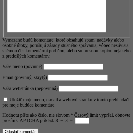
Vymazané budú komentáre, ktoré obsahujú spam, nadávky alebo
osobné útoky, porušujú zásady slušného správania, vôbec nesúvisia
s témou či s komentármi pod ňou, alebo sú presnou kópiou nejakého
z predošlých komentárov.
Vaše meno (povinné)
Email (povinný, skrytý)
Vaša webstránka (nepovinná)
Uložiť moje meno, e-mail a webovú stránku v tomto prehliadači
pre moje budúce komentáre.
Hodnotu píšte ako číslo, nie slovom
*
Časový limit vypršal, obnovte
prosím CAPTCHA príklad.
8
−
3
=