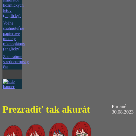
simulátor
kozmických
letov
(anglicky)
Voľne
stiahnuteľné
papierové
modely
raketoplánov
(anglicky)
Zachráňme
stredoeurópsky
čas
Prezradiť tak akurát
Pridané
30.08.2023