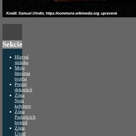
Sekcie
Hlavná
stránka
Moja
literárna
tvorba
Predaj
dekorácií
Zóna
Nula
kelvinov
Zóna
Padajúcich
hviezd
Zóna
Úvod