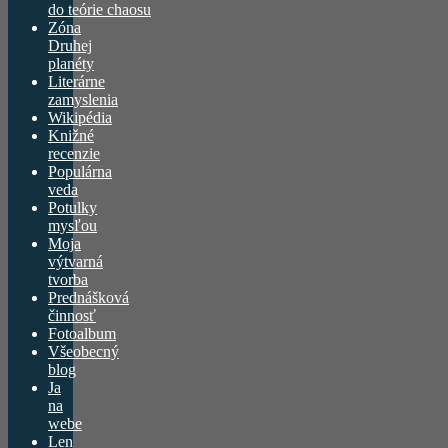
do teórie chaosu
Zóna
Druhej
planéty
Literárne
zamyslenia
Wikipédia
Knižné
recenzie
Populárna
veda
Potulky
mysľou
Moja
výtvarná
tvorba
Prednášková
činnosť
Fotoalbum
Všeobecný
blog
Ja
na
webe
Len