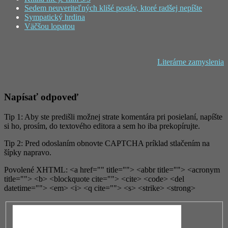
Sedem neuveriteľných klišé postáv, ktoré radšej nepíšte
Sympatický hrdina
Väčšou lopatou
Literárne zamyslenia
Napísať odpoveď
Tip 1: Aby ste predišli možnej strate komentára pri posielaní, napíšte
si ho, prosím, do textového editora a sem ho iba prekopírujte.
Tip 2: Pred odoslaním obnovte CAPTCHA príklad stlačením na
šípky napravo.
Povolené XHTML: <a href="" title=""> <abbr title=""> <acronym
title=""> <b> <blockquote cite=""> <cite> <code> <del
datetime=""> <em> <i> <q cite=""> <s> <strike> <strong>