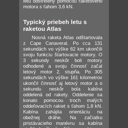
letu odstrelený pomocou raketového
motora s ťahom 3,6 kN.
Typický priebeh letu s
raketou Atlas
Nosná raketa Atlas odštartovala
z Cape Canaveral. Po cca 131
sekundách vo výške 62 km ukončili
svoju funkciu štartovacie motory. O
3 sekundy neskôr boli motory
odhodené a svoju činnosť začal
letový motor 2. stupňa. Po 305
sekundách vo výške 161 kilometrov
ukončil činnosť aj letový motor a o
sekundu neskôr bola kabína
oddelená od rakety. Oddelenie sa
konalo pomocou troch malých
oddeľovacích rakiet s ťahom 1,8 kN.
Kabína zahájila orientáciu na
obežnej dráhe. Na začiatku
pristávacieho manévru sa kabína