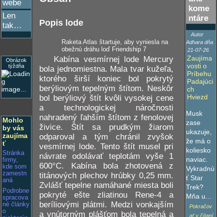
webe
kome
Len
ntáre
Popis lode
tak…
Autor
Raketa Atlas štartuje, aby vyniesla na
Adhara dňa
obežnú dráhu loď Friendship 7
21-07-26
Zaujíma
Kabína vesmírnej lode Mercury
Obrázok
vosti o
týždňa
bola jednomiestna. Mala tvar kužeľa,
Príbehu
ktorého širší koniec bol pokrytý
Padajúci
berýliovým tepelným štítom. Neskôr
ch
Hviezd
bol berýliový štít kvôli vysokej cene
a technologickej náročnosti
Musk
nahradený ľahším štítom z fenolovej
Mohlo
zase
živice. Štít sa prudkým žiarom
by vás
ukazuje,
zaujíma
odparoval a tým chránil zvyšok
že má o
ť
vesmírnej lode. Tento štít musel pri
koliesko
Stránka
návrate odolávať teplotám vyše 1
naviac.
firmy,
600°C. Kabína bola zhotovená z
kde som
Vykradnú
zamestn
titánových plechov hrúbky 0,25 mm.
ť Star
aná
Zvlášť tepelne namáhané miesta boli
Trek?
Podrobne
pokryté ešte zliatinou Rene-4 a
Mňa u...
spracova
beríliovými plátmi. Medzi vonkajším
né články
Pokračov
o
a vnútorným plášťom bola tepelná a
ať v čítaní