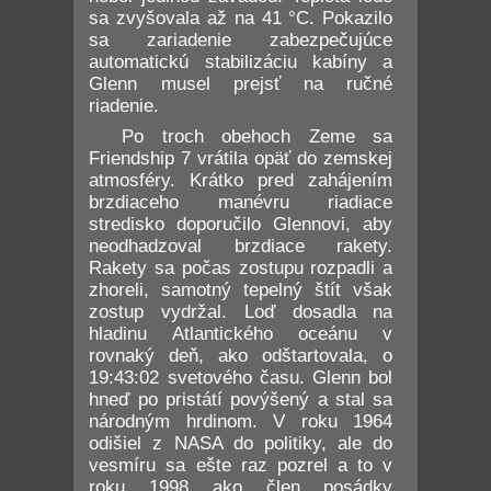
sa zvyšovala až na 41 °C. Pokazilo
sa zariadenie zabezpečujúce
automatickú stabilizáciu kabíny a
Glenn musel prejsť na ručné
riadenie.
Po troch obehoch Zeme sa
Friendship 7 vrátila opäť do zemskej
atmosféry. Krátko pred zahájením
brzdiaceho manévru riadiace
stredisko doporučilo Glennovi, aby
neodhadzoval brzdiace rakety.
Rakety sa počas zostupu rozpadli a
zhoreli, samotný tepelný štít však
zostup vydržal. Loď dosadla na
hladinu Atlantického oceánu v
rovnaký deň, ako odštartovala, o
19:43:02 svetového času. Glenn bol
hneď po pristátí povýšený a stal sa
národným hrdinom. V roku 1964
odišiel z NASA do politiky, ale do
vesmíru sa ešte raz pozrel a to v
roku 1998 ako člen posádky