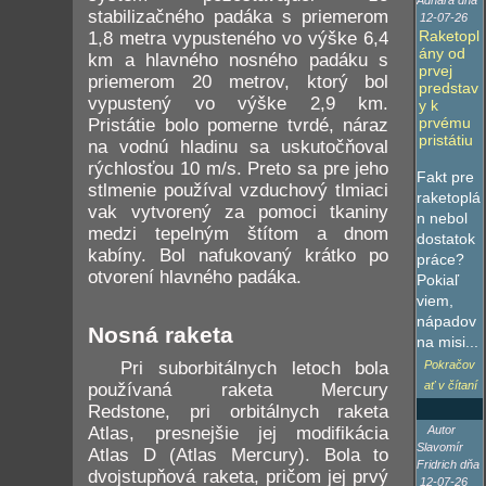
Adhara dňa
stabilizačného padáka s priemerom
12-07-26
Raketopl
1,8 metra vypusteného vo výške 6,4
ány od
km a hlavného nosného padáku s
prvej
priemerom 20 metrov, ktorý bol
predstav
vypustený vo výške 2,9 km.
y k
prvému
Pristátie bolo pomerne tvrdé, náraz
pristátiu
na vodnú hladinu sa uskutočňoval
rýchlosťou 10 m/s. Preto sa pre jeho
Fakt pre
stlmenie používal vzduchový tlmiaci
raketoplá
vak vytvorený za pomoci tkaniny
n nebol
medzi tepelným štítom a dnom
dostatok
kabíny. Bol nafukovaný krátko po
práce?
otvorení hlavného padáka.
Pokiaľ
viem,
nápadov
Nosná raketa
na misi...
Pri suborbitálnych letoch bola
Pokračov
ať v čítaní
používaná raketa Mercury
Redstone, pri orbitálnych raketa
Atlas, presnejšie jej modifikácia
Autor
Slavomír
Atlas D (Atlas Mercury). Bola to
Fridrich dňa
dvojstupňová raketa, pričom jej prvý
12-07-26