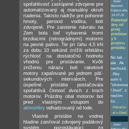
Autor
spoľahlivosť zastúpené zdvojene pre
Slavomír
automatizovaný aj manuálny okruh
Fridrich dňa
riadenia. Takisto nádrže pre pohonné
14-07-26
Raketopl
hmoty, peroxid vodíka, boli
ány od
zdvojené. Pre zaistenie návratu na
prvej
Zem bola loď vybavená tromi
predstav
brzdiacimi (retrográdnymi) motormi
y k
prvému
na pevné palivo. Tie pri ťahu 4,5 kN
pristátiu
za dobu 10 sekúnd znížili orbitálnu
rýchlosť na dostatočnú hodnotu
No tak ..
vhodnú pre pristávanie. Kvôli
ale.. Ak
zníženiu nárazu boli raketové
nechceš.
motory zapaľované po jednom päť-
. Aby
sekundových intervaloch. Pre
som ti
úspešné pristátie postačovala
"otravova
spoľahlivá činnosť dvoch z troch
l život", s
niečím
motorov. Prázdny obal motorov bol
čo...
pred vlastným vstupom do
atmosféry
odhadzovaný od lode.
Pokračov
ať v čítaní
Vlastné pristátie na vodnej
hladine zaisťoval zdvojený padákový
Autor
systém pozostávajúci zo