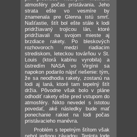
atmosféry počas pristávania. Jeho
strata ešte vo vesmíre by
znamenala pre Glenna istú smrť.
Našťastie, štít bol ešte stále k lodi
pridržiavaný trojicou lán, ktoré
pridržiavali na svojom mieste aj
brzdiace rakety. Po bleskových
rozhovoroch medzi riadiacim
strediskom, leteckou továrňou v St.
Louis (ktorá kabínu vyrobila) a
ústredím NASA vo Virgínii sa
napokon podarilo nájsť riešenie: tým,
že sa neodhodia rakety, zostanú na
lodi aj laná, ktoré tam tepelný štít
držia. Pôvodne však bolo v pláne
odhodiť rakety ešte pred vstupom do
atmosféry. Nikto nevedel s istotou
povedať, aké následky bude mať
ponechanie rakiet na lodi počas
pristávacieho manévra.
Problém s tepelným štítom však
nebol jedinou závadou. Teplota lode