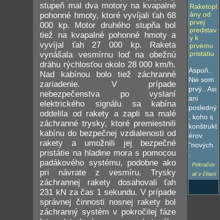
stupeň mal dva motory na kvapalné
Raketopl
ány od
pohonné hmoty, ktoré vyvíjali ťah 68
prvej
000 kp. Motor druhého stupňa bol
predstav
tiež na kvapalné pohonné hmoty a
y k
vyvíjal ťah 27 000 kp. Raketa
prvému
pristátiu
vynášala vesmírnu loď na obežnú
dráhu rýchlosťou okolo 28 000 km/h.
Aspoň..
Nad kabínou bolo tiež záchranné
Nie som
zariadenie. V prípade
prvý.. Asi
nebezpečenstva po vyslaní
ani
elektrického signálu sa kabína
posledný
oddelila od rakety a zapli sa malé
, koho s
záchranné trysky, ktoré premiestnili
konštrukt
kabínu do bezpečnej vzdialenosti od
érov
rakety a umožnili jej bezpečné
"nových..
pristátie na hladine mora s pomocou
.
padákového systému, podobne ako
Pokračov
pri návrate z vesmíru. Trysky
ať v čítaní
záchrannej rakety dosahovali ťah
231 kN za čas 1 sekundu. V prípade
správnej činnosti nosnej rakety bol
záchranný systém v pokročilej fáze