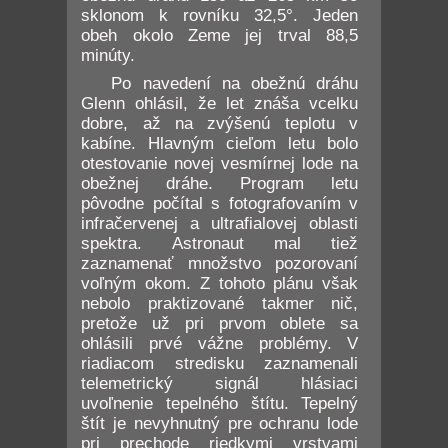
sklonom k rovníku 32,5°. Jeden
obeh okolo Zeme jej trval 88,5
minúty.
Po navedení na obežnú dráhu
Glenn ohlásil, že let znáša vcelku
dobre, až na zvýšenú teplotu v
kabíne. Hlavným cieľom letu bolo
otestovanie novej vesmírnej lode na
obežnej dráhe. Program letu
pôvodne počítal s fotografovaním v
infračervenej a ultrafialovej oblasti
spektra. Astronaut mal tiež
zaznamenať množstvo pozorovaní
voľným okom. Z tohoto plánu však
nebolo praktizované takmer nič,
pretože už pri prvom oblete sa
ohlásili prvé vážne problémy. V
riadiacom stredisku zaznamenali
telemetrický signál hlásiaci
uvoľnenie tepelného štítu. Tepelný
štít je nevyhnutný pre ochranu lode
pri prechode riedkymi vrstvami