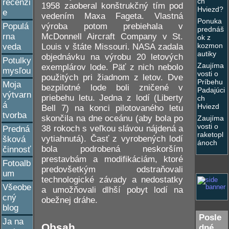
ch
recenzi
1958 zaoberal konštrukčný tím pod
Hviezd?
e
vedením Maxa Fageta. Vlastná
Ponuka
výroba potom prebiehala v
Populá
prednáš
McDonnell Aircraft Company v St.
rna
ok z
kozmon
Louis v štáte Missouri. NASA zadala
veda
autiky
objednávku na výrobu 20 letových
Potulky
Zaujíma
exemplárov lode. Päť z nich nebolo
mysľou
vosti o
použitých pri žiadnom z letov. Dve
Príbehu
Moja
bezpilotné lode boli zničené v
Padajúci
výtvarn
priebehu letu. Jedna z lodí (Liberty
ch
á
Hviezd
Bell 7) na konci pilotovaného letu
tvorba
skončila na dne oceánu (aby bola po
Zaujíma
vosti o
38 rokoch s veľkou slávou nájdená a
Predná
raketopl
vytiahnutá). Časť z vyrobených lodí
šková
ánoch
bola podrobená neskorším
činnosť
prestavbám a modifikáciám, ktoré
Fotoalb
predovšetkým odstraňovali
um
technologické závady a nedostatky
Všeobe
a umožňovali dlhší pobyt lodí na
cný
obežnej dráhe.
blog
Posle
Ja na
Obsah
dné