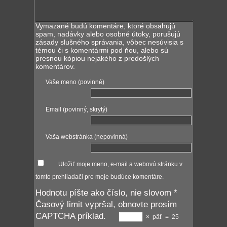
Vymazané budú komentáre, ktoré obsahujú
spam, nadávky alebo osobné útoky, porušujú
zásady slušného správania, vôbec nesúvisia s
témou či s komentármi pod ňou, alebo sú
presnou kópiou nejakého z predošlých
komentárov.
Vaše meno (povinné)
Email (povinný, skrytý)
Vaša webstránka (nepovinná)
Uložiť moje meno, e-mail a webovú stránku v
tomto prehliadači pre moje budúce komentáre.
Hodnotu píšte ako číslo, nie slovom
*
Časový limit vypršal, obnovte prosím
CAPTCHA príklad.
×
päť
=
25