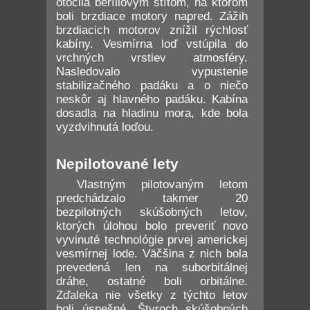
otočila beríliovým štítom, na ktorom
boli brzdiace motory napred. Zážih
brzdiacich motorov znížil rýchlosť
kabíny. Vesmírna loď vstúpila do
vrchných vrstiev atmosféry.
Nasledovalo vypustenie
stabilizačného padáku a o niečo
neskôr aj hlavného padáku. Kabína
dosadla na hladinu mora, kde bola
vyzdvihnutá loďou.
Nepilotované lety
Vlastným pilotovaným letom
predchádzalo takmer 20
bezpilotných skúšobných letov,
ktorých úlohou bolo preveriť novo
vyvinuté technológie prvej americkej
vesmírnej lode. Väčšina z nich bola
prevedená len na suborbitálnej
dráhe, ostatné boli orbitálne.
Zďaleka nie všetky z týchto letov
boli úspešné. Štyroch skúšobných