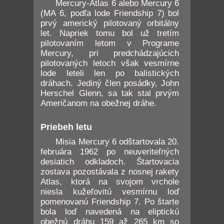
Mercury-Atlas 6 alebo Mercury 6
(MA 6, podľa lode Friendship 7) bol
prvý americký pilotovaný orbitálny
let. Napriek tomu bol už tretím
pilotovaním letom v Programe
Mercury, pri predchádzajúcich
pilotovaných letoch však vesmírne
lode leteli len po balistických
dráhach. Jediný člen posádky, John
Herschel Glenn, sa tak stal prvým
Američanom na obežnej dráhe.
Priebeh letu
Misia Mercury 6 odštartovala 20.
februára 1962 po neuveriteľných
desiatich odkladoch. Štartovacia
zostava pozostávala z nosnej rakety
Atlas, ktorá na svojom vrchole
niesla kužeľovitú vesmírnu loď
pomenovanú Friendship 7. Po štarte
bola loď navedená na eliptickú
obežnú dráhu 159 až 265 km so