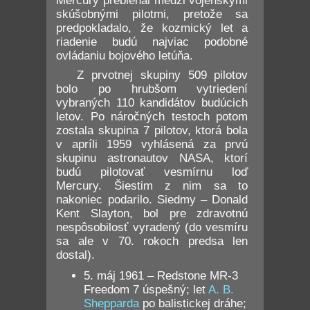
Mercury prebiehal medzi vojenskými
skúšobnými pilotmi, pretože sa
predpokladalo, že kozmický let a
riadenie budú najviac podobné
ovládaniu bojového letúňa.
Z prvotnej skupiny 509 pilotov
bolo po hrubšom vytriedení
vybraných 110 kandidátov budúcich
letov. Po náročných testoch potom
zostala skupina 7 pilotov, ktorá bola
v apríli 1959 vyhlásená za prvú
skupinu astronautov NASA, ktorí
budú pilotovať vesmírnu loď
Mercury. Šiestim z nim sa to
nakoniec podarilo. Siedmy – Donald
Kent Slayton, bol pre zdravotnú
nespôsobilosť vyradený (do vesmíru
sa ale v 70. rokoch predsa len
dostal).
5. máj 1961 – Redstone MR-3
Freedom 7 úspešný; let
A. B.
Shepparda
po balistickej dráhe;