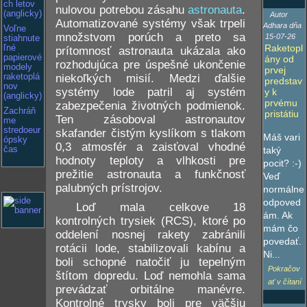
ch letov
nulovou potrebou zásahu
astronauta
.
(anglicky)
Autor
Automatizované systémy však trpeli
Adhara dňa
Voľne
množstvom porúch a preto sa
15-07-26
stiahnute
Raketopl
ľné
prítomnosť astronauta ukázala ako
papierové
ány od
rozhodujúca pre úspešné ukončenie
modely
prvej
niekoľkých misií. Medzi ďalšie
raketoplá
predstav
nov
systémy lode patril aj systém
y k
(anglicky)
prvému
zabezpečenia životných podmienok.
Zachráň
pristátiu
Ten zásoboval astronautov
me
stredoeur
skafander čistým kyslíkom s tlakom
Máš vari
ópsky
0,3 atmosfér a zaisťoval vhodné
čas
taký
hodnoty teploty a vlhkosti pre
pocit? :-)
prežitie astronauta a funkčnosť
Veď
palubných prístrojov.
normálne
odpoved
Loď mala celkove 18
ám. Ak
kontrolných trysiek (RCS), ktoré po
mám čo
oddelení nosnej rakety zabránili
povedať.
rotácii lode, stabilizovali kabínu a
Ni...
boli schopné natočiť ju tepelným
Pokračov
štítom dopredu. Loď nemohla sama
ať v čítaní
prevádzať orbitálne manévre.
Kontrolné trysky boli pre väčšiu