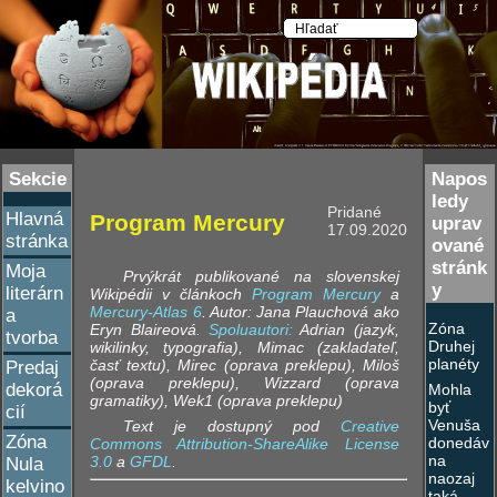
Sekcie
Napos
ledy
Pridané
Hlavná
Program Mercury
uprav
17.09.2020
stránka
ované
stránk
Moja
Prvýkrát publikované na slovenskej
y
literárn
Wikipédii v článkoch
Program Mercury
a
Mercury-Atlas 6
. Autor: Jana Plauchová ako
a
Zóna
Eryn Blaireová.
Spoluautori:
Adrian (jazyk,
tvorba
Druhej
wikilinky, typografia), Mimac (zakladateľ,
planéty
časť textu), Mirec (oprava preklepu), Miloš
Predaj
(oprava preklepu), Wizzard (oprava
dekorá
Mohla
gramatiky), Wek1 (oprava preklepu)
byť
cií
Venuša
Text je dostupný pod
Creative
Zóna
donedáv
Commons Attribution-ShareAlike License
na
3.0
a
GFDL
.
Nula
naozaj
kelvino
taká,