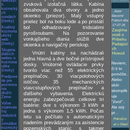
niektorýc
zvuková izolačná látka. Kabína
h
kozmický
obsahovala dva otvory a jedno
Autor
ch
okienko (priezor). Malý vstupný
Slavomír
sondách
Fridrich dňa
prielez bol na boku lode a po pristátí
(česky)
17-07-26
bol odhadzovaný tridsiatimi
Kvalitný
Zaujíma
kozmona
pyrošroubami. Na pozorovanie
vosti o
utický
vonkajšieho diania slúžili dve
Príbehu
web
(česky)
Padajúci
okienka a navigačný periskop.
ch
Skupina
Vnútri kabíny sa nachádzali
Hviezd
ďalších
jedna hlavná a dve bočné prístrojové
webov o
kozmona
Neviem,
dosky. Vnútorné ovládacie prvky
utike
či ti to
tvorilo viac než 55 elektrických
(česky)
pomôže..
prepínačov, 30 viacpolohových
Predpove
Alebo
de pre
ističov, 35 mechanických
pozorova
skôr
viavcstupňových prepínačov a
nia
skomplik
ďalšieho vybavenia. Elektrickú
družíc
uje
Zeme
energiu zabezpečovali celkove tri
"źivot"..
Voľne
batérie: dve s výkonom 3 kWh a
Ale istý
stiahnute
jedna s výkonom 1,5 kWh. Počas
ľný
pr...
realistick
letu sa počítalo s automatickým
Pokračov
ý
riadením prevádzaným za asistencie
simulátor
ať v čítaní
pozemských staníc s takmer
kozmický