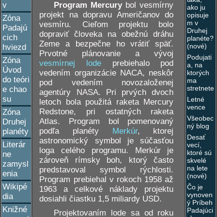
Program Mercury
bol vesmírny
v
ako ju
projekt na dopravu Američanov do
opisuje
Zóna
m v
vesmíru. Cieľom projektu bolo
Padajú
Druhej
dopraviť človeka na obežnú dráhu
cich
planéte?
Zeme a bezpečne ho vrátiť späť.
(nové)
hviezd
Prvotné plánovanie a vývoj
Podujati
Zóna
vesmírnej lode
prebiehalo pod
a, na
Úvod
vedením organizácie NACA, neskôr
ktorých
do teóri
ma
pod vedením novozaloženej
stretnete
e chao
agentúry NASA. Pri prvých dvoch
su
Letné
letoch bola použitá raketa Mercury
vence
Redstone, pri ostatných raketa
Zóna
Všeobec
Atlas. Program bol pomenovaný
Druhej
ný blog
podľa planéty
Merkúr
, ktorej
planéty
Desať
astronomický symbol je súčasťou
Literár
vecí,
loga celého programu. Merkúr je
ktoré sú
ne
zároveň rímsky boh, ktorý často
skvelé
zamysl
na lete
predstavoval symbol rýchlosti.
enia
(nové)
Program prebiehal v rokoch 1958 až
Wikipé
Čo je
1963 a celkové náklady projektu
vynoven
dia
dosiahli čiastku 1,5 miliardy USD.
ý Príbeh
Knižné
Padajúci
Projektovaním lode sa od roku