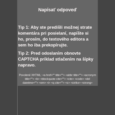
Napísať odpoveď
Tip 1: Aby ste predišli možnej strate
komentára pri posielaní, napíšte si
ho, prosím, do textového editora a
sem ho iba prekopírujte.
Tip 2: Pred odoslaním obnovte
CAPTCHA príklad stlačením na šípky
napravo.
Povolené XHTML: <a href="" title=""> <abbr title=""> <acronym
title=""> <b> <blockquote cite=""> <cite> <code> <del
datetime=""> <em> <i> <q cite=""> <s> <strike> <strong>