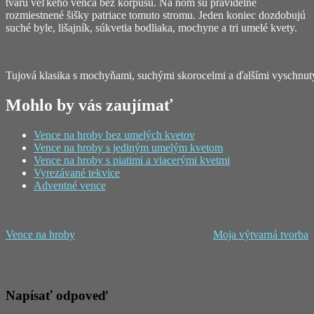
tvaru veľkého venca bez korpusu. Na ňom sú pravidelne
rozmiestnené šišky patriace tomuto stromu. Jeden koniec dozdobujú
suché byle, lišajník, súkvetia bodliaka, mochyne a tri umelé kvety.
Tujová klasika s mochyňami, suchými skorocelmi a ďalšími vyschn
Mohlo by vás zaujímať
Vence na hroby bez umelých kvetov
Vence na hroby s jediným umelým kvetom
Vence na hroby s piatimi a viacerými kvetmi
Vyrezávané tekvice
Adventné vence
Vence na hroby
Moja výtvarná tvorba
Napísať odpoveď