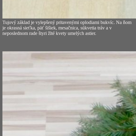
Tujový základ je vylepšený pritavenými oplodiami bukvíc. Na ňom
je okrasná sieťka, päť šišiek, mesačnica, súkvetia tráv a v
neposlednom rade štyri žlté kvety umelých astier.