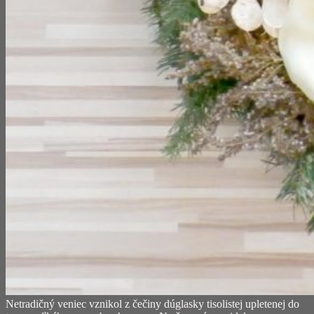
Netradičný veniec vznikol z čečiny dúglasky tisolistej upletenej do