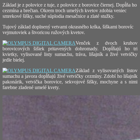
Základ je z polovice z tuje, z polovice z borovice čiernej. Dopĺňa ho
cezmína a brečtan. Okrem troch umelých kvetov zdobia veniec
smrekové šišky, suché súplodia mesačnice a zlaté stužky.
Tujový základ doplnený vetvami okrasného kríka, šiškami borovíc
vejmutoviek a štvoricou ružových kvetov.
Venček z dvoch kruhov
borovicových šišiek pritavených dohromady. Dopĺňajú ho tri
kvietky, vylisované listy sumachu, tráva, lišajník a živé vetvičky
jedle bielej.
Základ z vylisovaných listov
sumachu a javora dopĺňajú živé vetvičky cezmíny. Zdobí ho lišajník
pakonárik, vetvička borovice, sekvojové šišky, mochyne a s nimi
farebne zladené umelé kvety.