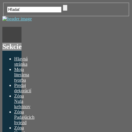
Sekcie
Hlavná
stránka
Moja
literárna
tvorba
Predaj
dekorácií
Zóna
Nula
kelvinov
Zóna
Padajúcich
hviezd
Zóna