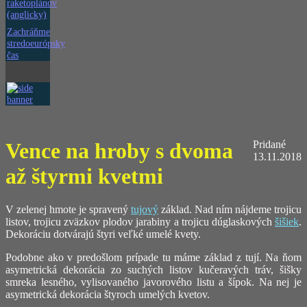
raketoplánov
(anglicky)
Zachráňme
stredoeurópsky
čas
Vence na hroby s dvoma
Pridané
13.11.2018
až štyrmi kvetmi
V zelenej hmote je spravený
tujový
základ. Nad ním nájdeme trojicu
listov, trojicu zväzkov plodov jarabiny a trojicu dúglaskových
šišiek
.
Dekoráciu dotvárajú štyri veľké umelé kvety.
Podobne ako v predošlom prípade tu máme základ z tují. Na ňom
asymetrická dekorácia zo suchých listov kučeravých tráv, šišky
smreka lesného, vylisovaného javorového listu a šípok. Na nej je
asymetrická dekorácia štyroch umelých kvetov.