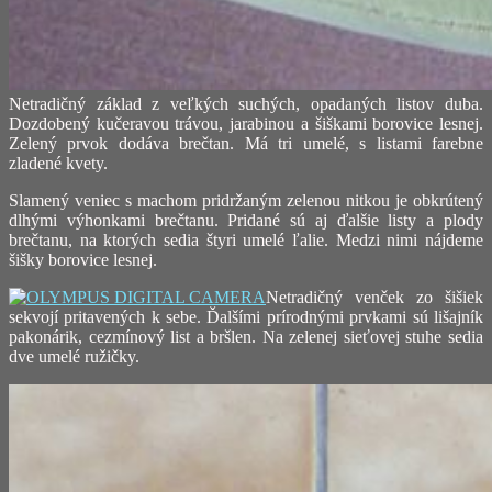
Netradičný základ z veľkých suchých, opadaných listov duba.
Dozdobený kučeravou trávou, jarabinou a šiškami borovice lesnej.
Zelený prvok dodáva brečtan. Má tri umelé, s listami farebne
zladené kvety.
Slamený veniec s machom pridržaným zelenou nitkou je obkrútený
dlhými výhonkami brečtanu. Pridané sú aj ďalšie listy a plody
brečtanu, na ktorých sedia štyri umelé ľalie. Medzi nimi nájdeme
šišky borovice lesnej.
Netradičný venček zo šišiek
sekvojí pritavených k sebe. Ďalšími prírodnými prvkami sú lišajník
pakonárik, cezmínový list a bršlen. Na zelenej sieťovej stuhe sedia
dve umelé ružičky.