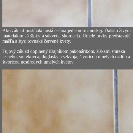
Ako základ poslúžila hustá čečina jedle normandskej. Ďalším živým
materiálom sú šípky a súkvetia skorocela. Umelé prvky predstavujú
mašľa a štyri rovnaké červené kvety.
Tujový základ doplnený lišajníkom pakonárikom, šiškami smreka
lesného, smrekovca, dúglasky a sekvoja, štvoricou umelých ozdôb a
štvoricou nesúrodých umelých kvetov.