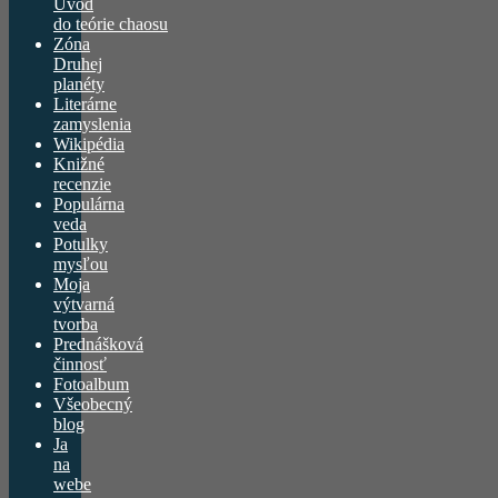
Úvod
do teórie chaosu
Zóna
Druhej
planéty
Literárne
zamyslenia
Wikipédia
Knižné
recenzie
Populárna
veda
Potulky
mysľou
Moja
výtvarná
tvorba
Prednášková
činnosť
Fotoalbum
Všeobecný
blog
Ja
na
webe