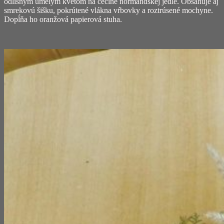
odlišným umelým kvetom na čečine normandskej jedle. Obsahuje aj
smrekovú šišku, pokrútené vlákna vŕbovky a roztrúsené mochyne.
Dopĺňa ho oranžová papierová stuha.