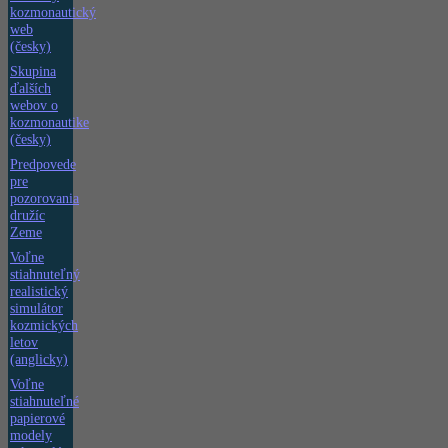
kozmonautický
web
(česky)
Skupina
ďalších
webov o
kozmonautike
(česky)
Predpovede
pre
pozorovania
družíc
Zeme
Voľne
stiahnuteľný
realistický
simulátor
kozmických
letov
(anglicky)
Voľne
stiahnuteľné
papierové
modely