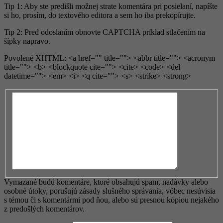
Tip 1: Aby ste predišli možnej strate komentára pri posielaní, napíšte
si ho, prosím, do textového editora a sem ho iba prekopírujte.
Tip 2: Pred odoslaním obnovte CAPTCHA príklad stlačením na
šípky napravo.
Povolené XHTML: <a href="" title=""> <abbr title=""> <acronym
title=""> <b> <blockquote cite=""> <cite> <code> <del
datetime=""> <em> <i> <q cite=""> <s> <strike> <strong>
Vymazané budú komentáre, ktoré obsahujú spam, nadávky alebo
osobné útoky, porušujú zásady slušného správania, vôbec nesúvisia
s témou či s komentármi pod ňou, alebo sú presnou kópiou nejakého
z predošlých komentárov.