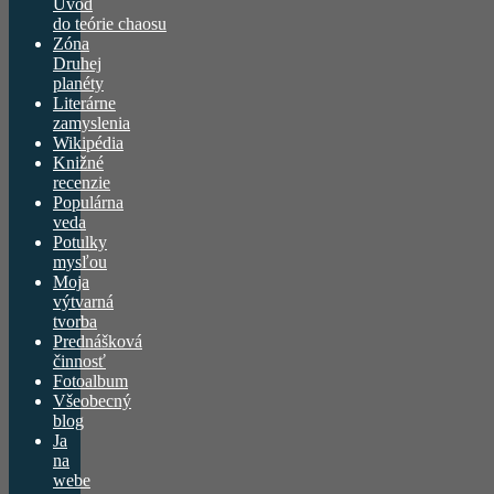
Úvod
do teórie chaosu
Zóna
Druhej
planéty
Literárne
zamyslenia
Wikipédia
Knižné
recenzie
Populárna
veda
Potulky
mysľou
Moja
výtvarná
tvorba
Prednášková
činnosť
Fotoalbum
Všeobecný
blog
Ja
na
webe