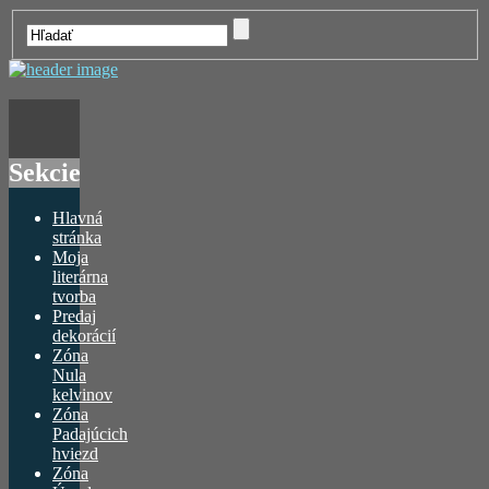
Sekcie
Hlavná
stránka
Moja
literárna
tvorba
Predaj
dekorácií
Zóna
Nula
kelvinov
Zóna
Padajúcich
hviezd
Zóna