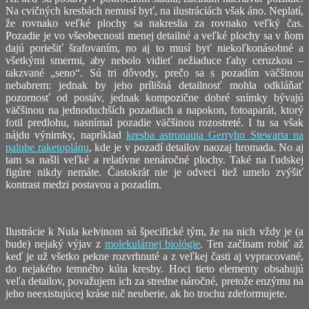
Na cvičných kresbách nemusí byť, na ilustráciách však áno. Neplatí,
že rovnako veľké plochy sa nakreslia za rovnako veľký čas.
Pozadie je vo všeobecnosti menej detailné a veľké plochy sa v ňom
dajú poriešiť šrafovaním, no aj to musí byť niekoľkonásobné a
všetkými smermi, aby nebolo vidieť nežiaduce ťahy ceruzkou –
takzvané „seno“. Sú tri dôvody, prečo sa s pozadím väčšinou
nebabrem: jednak by jeho prílišná detailnosť mohla odkláňať
pozornosť od postáv, jednak kompozične dobré snímky bývajú
väčšinou na jednoduchších pozadiach a napokon, fotoaparát, ktorý
fotil predlohu, nasnímal pozadie väčšinou rozostreté. I tu sa však
nájdu výnimky, napríklad
kresba astronauta Gerryho Stewarta na
palube raketoplánu
, kde je v pozadí detailov naozaj hromada. No aj
tam sa našli veľké a relatívne nenáročné plochy. Také na ľudskej
figúre nikdy nemáte. Častokrát nie je odveci tiež umelo zvýšiť
kontrast medzi postavou a pozadím.
Ilustrácie k Nula kelvinom sú špecifické tým, že na nich vždy je (a
bude) nejaký výjav z
molekulárnej biológie
. Ten začínam robiť až
keď je už všetko pekne rozvrhnuté a z veľkej časti aj vypracované,
do nejakého temného kúta kresby. Hoci tieto elementy obsahujú
veľa detailov, považujem ich za stredne náročné, pretože enzýmu na
jeho neexistujúcej kráse nič neuberie, ak ho trochu zdeformujete.