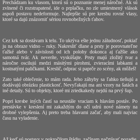
Prechádzam ku vlasom, ktorú sú o poznanie menej náročné. Ak sú
zvlnené či rozstrapatené, ide o prplačku, no zle umiestnený vlások
aspoň postavu nedeformuje. Najlepšie sú pre kresbu rovné vlasy,
ktoré sa dajú znázorniť sériou rovnobežných ťahov.
Cez krk sa dostávam k telu. To ukrýva ešte jednu záludnosť, pokiaľ
ju na obraze vidno – ruky. Nakresliť dlane a prsty je porovnateľne
ťažké alebo v závislosti od ich polohy dokonca aj ťažšie ako
samotná tvár. Ak neveríte, vyskúšajte. Prsty majú zložitý tvar a
náročne oscilujú medzi mäsitými pirohmi, zvieracími labkami a
kostnatými paličkami. Kreslič, odprac si paprče zo scény, ak môžeš!
Zato také oblečenie, to mám rada. Jeho záhyby sa ľahko tieňujú a
dodávajú obrázku plastickosť. Nevyľakajú ma ani vzory na šatách a
iné detaily. Sú to objekty, ktoré mi zriedkakedy nejdú na prvý šup.
Popri kresbe iných častí sa neustále vraciam k hlavám postáv. Po
prestávke v kreslení mi zakaždým do očí udrú nové námety na
drobné vylepšenia. Aj preto treba hlavami začať, aby mali najviac
času na vyladenie.
Až keď sú postavy v pokročilom štádiu, začínam načrtávať pozadie.