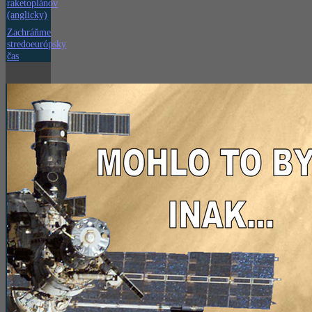
raketoplánov
(anglicky)
Zachráňme
stredoeurópsky
čas