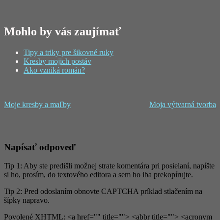
Mohlo by vás zaujímať
Tipy a triky pre šikovné ruky
Kresby mojich postáv
Ako vzniká román?
Moje kresby a maľby
Moja výtvarná tvorba
Napísať odpoveď
Tip 1: Aby ste predišli možnej strate komentára pri posielaní, napíšte
si ho, prosím, do textového editora a sem ho iba prekopírujte.
Tip 2: Pred odoslaním obnovte CAPTCHA príklad stlačením na
šípky napravo.
Povolené XHTML: <a href="" title=""> <abbr title=""> <acronym