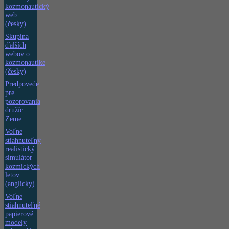
kozmonautický
web
(česky)
Skupina
ďalších
webov o
kozmonautike
(česky)
Predpovede
pre
pozorovania
družíc
Zeme
Voľne
stiahnuteľný
realistický
simulátor
kozmických
letov
(anglicky)
Voľne
stiahnuteľné
papierové
modely