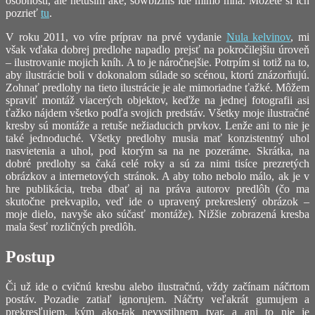
osobnosti, ale netuším aké, šowbiznis ide mimo mňa. Môžete si ich
pozrieť
tu
.
V roku 2011, vo víre príprav na prvé vydanie
Nula kelvinov
, mi
však vďaka dobrej predlohe napadlo prejsť na pokročilejšiu úroveň
– ilustrovanie mojich kníh. A to je náročnejšie. Potrpím si totiž na to,
aby ilustrácie boli v dokonalom súlade so scénou, ktorú znázorňujú.
Zohnať predlohy na tieto ilustrácie je ale mimoriadne ťažké. Môžem
spraviť montáž viacerých objektov, keďže na jednej fotografii asi
ťažko nájdem všetko podľa svojich predstáv. Všetky moje ilustračné
kresby sú montáže a retuše nežiaducich prvkov. Lenže ani to nie je
také jednoduché. Všetky predlohy musia mať konzistentný uhol
nasvietenia a uhol, pod ktorým sa na ne pozeráme. Skrátka, na
dobré predlohy sa čaká celé roky a sú za nimi tisíce prezretých
obrázkov a internetových stránok. A aby toho nebolo málo, ak je v
hre publikácia, treba dbať aj na práva autorov predlôh (čo ma
skutočne prekvapilo, veď ide o upravený prekreslený obrázok –
moje dielo, navyše ako súčasť montáže). Nižšie zobrazená kresba
mala šesť rozličných predlôh.
Postup
Či už ide o cvičnú kresbu alebo ilustračnú, vždy začínam náčrtom
postáv. Pozadie zatiaľ ignorujem. Náčrty veľakrát gumujem a
prekresľujem, kým ako-tak nevystihnem tvar, a ani to nie je