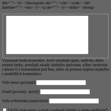
title=""> <b> <blockquote cite=""> <cite> <code> <del
datetime=""> <em> <i> <q cite=""> <s> <strike> <strong>
Vymazané budú komentáre, ktoré obsahujú spam, nadávky alebo
osobné útoky, porušujú zásady slušného správania, vôbec nesúvisia
s témou či s komentármi pod ňou, alebo sú presnou kópiou nejakého
z predošlých komentárov.
Vaše meno (povinné)
Email (povinný, skrytý)
Vaša webstránka (nepovinná)
Uložiť moje meno, e-mail a webovú stránku v tomto prehliadači