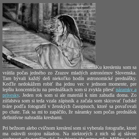
Ku kresleniu som sa
vrátila počas jedného zo Zrazov mladých astronómov Slovenska.
Tam bývali každý deň niekoľko hodín astronomické prednášky.
Keďže nedokážem robiť iba jednu vec v jednom momente, pre
lepšiu koncentráciu na prednáškach som si zvykla pliesť
náramky a
prívesky
. Jeden rok som si ale materiál k nim zabudla doma. Zo
zúfalstva som si teda vzala zápisník a začala som skicovať ľudské
tváre podľa fotografií v ženských časopisoch, ktoré sa povaľovali
po chate. Tak sa mi to zapáčilo, že náramky som počas prednášok
definitívne nahradila kresbami.
Pri bežnom alebo cvičnom kreslení som si vyberala fotografie, ktoré
ma oslovili svojou náladou. Na niektorých z nich sú aj slávne