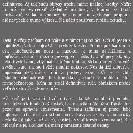
definitívne. Aj tak budú obrysy trochu mimo finálnej kresby. Náčrt
im má len vymedziť základný mantinel, v ktorom sa budú
nachádzať, základnú kompozíciu, aby mi pri zachovaní proporcií
nič nevybehlo mimo výkresu. Na náčrt používam tvrdšiu ceruzku.
Detaily vždy začínam od tváre a v rámci nej od očí. Oči sú jeden z
najdôležitejších a najťažších prvkov kresby. Potom prechádzam k
ešte náročnejšiemu nosu a napokon k tomu najťažšiemu z
najťažších, čo sú – možno prekvapivo – ústa. Urobiť pery tak, aby
neboli vykrivené, aby mali patričnú hrúbku, šírku a orientáciu voči
zvyšku tváre, ma stojí vždy mnoho pokusov. Nos dá tiež zabrať, aj
najmenšia deformácia robí z postavy šaša. Oči je o chlp
jednoduchšie nakresliť bez komickosti, akurát je problém s ich
rovnobežnosťou. Kým sa zrodí definitívna tvár, obrázkom prejde
veľa Aziatov či dokonca príšer.
Až keď je takzvaná T-zóna tváre ako-tak podobná predlohe,
prechádzam k brade (tiež fuška), lícam a ušiam (tie už sú ľahšie, len
pozor na správne umiestnenie). Tvárou začínam aj preto, lebo
najhoršie treba mať za sebou hneď. Navyše, ak by sa notoricky
nedarila (aj také sa už stalo), lepšie je vzdať kresbu, kým na nej ešte
nič iné nie je, ako keď už mám premakané ostatné detaily.