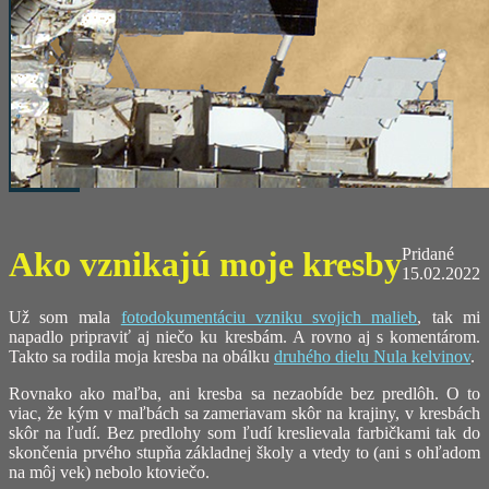
Ako vznikajú moje kresby
Pridané
15.02.2022
Už som mala
fotodokumentáciu vzniku svojich malieb
, tak mi
napadlo pripraviť aj niečo ku kresbám. A rovno aj s komentárom.
Takto sa rodila moja kresba na obálku
druhého dielu Nula kelvinov
.
Rovnako ako maľba, ani kresba sa nezaobíde bez predlôh. O to
viac, že kým v maľbách sa zameriavam skôr na krajiny, v kresbách
skôr na ľudí. Bez predlohy som ľudí kreslievala farbičkami tak do
skončenia prvého stupňa základnej školy a vtedy to (ani s ohľadom
na môj vek) nebolo ktoviečo.