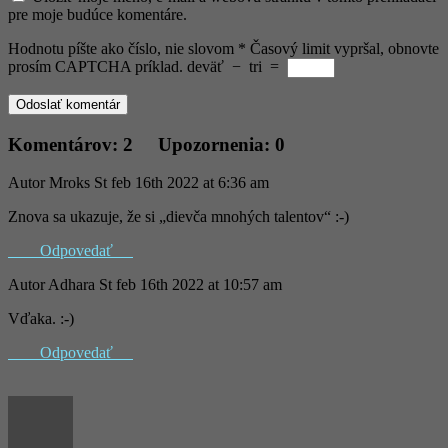
pre moje budúce komentáre.
Hodnotu píšte ako číslo, nie slovom
*
Časový limit vypršal, obnovte
prosím CAPTCHA príklad.
deväť
−
tri
=
Komentárov: 2 Upozornenia: 0
Autor
Mroks
St feb 16th 2022 at 6:36 am
Znova sa ukazuje, že si „dievča mnohých talentov“ :-)
Odpovedať
Autor
Adhara
St feb 16th 2022 at 10:57 am
Vďaka. :-)
Odpovedať