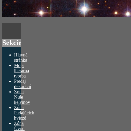
Sekcie
Hlavná
stránka
Moja
literárna
tvorba
Predaj
dekorácií
Zóna
Nula
kelvinov
Zóna
Padajúcich
hviezd
Zóna
Úvod