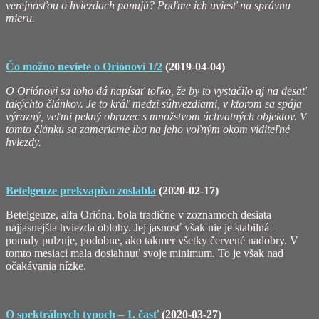
verejnosťou o hviezdach panujú? Poďme ich uviesť na správnu
mieru.
Čo možno neviete o Oriónovi 1/2
(2019-04-04)
O Oriónovi sa toho dá napísať toľko, že by to vystačilo aj na desať
takýchto článkov. Je to kráľ medzi súhvezdiami, v ktorom sa spája
výrazný, veľmi pekný obrazec s množstvom úchvatných objektov. V
tomto článku sa zameriame iba na jeho voľným okom viditeľné
hviezdy.
Betelgeuze prekvapivo zoslabla
(2020-02-17)
Betelgeuze, alfa Orióna, bola tradične v zoznamoch desiata
najjasnejšia hviezda oblohy. Jej jasnosť však nie je stabilná –
pomaly pulzuje, podobne, ako takmer všetky červené nadobry. V
tomto mesiaci mala dosiahnuť svoje minimum. To je však nad
očakávania nízke.
O spektrálnych typoch – 1. časť
(2020-03-27)