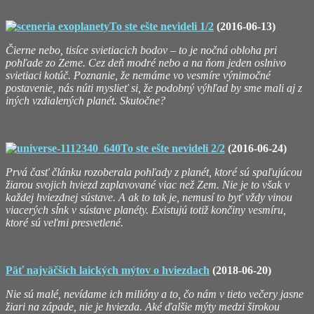
To ste ešte nevideli 1/2
(2016-06-13)
Čierne nebo, tisíce svietiacich bodov – to je nočná obloha pri
pohľade zo Zeme. Cez deň modré nebo a na ňom jeden oslnivo
svietiaci kotúč. Poznanie, že nemáme vo vesmíre výnimočné
postavenie, nás núti myslieť si, že podobný výhľad by sme mali aj z
iných vzdialených planét. Skutočne?
To ste ešte nevideli 2/2
(2016-06-24)
Prvá časť článku rozoberala pohľady z planét, ktoré sú spaľujúcou
žiarou svojich hviezd zaplavované viac než Zem. Nie je to však v
každej hviezdnej sústave. A ak to tak je, nemusí to byť vždy vinou
viacerých sĺnk v sústave planéty. Existujú totiž končiny vesmíru,
ktoré sú veľmi presvetlené.
Päť najväčších laických mýtov o hviezdach
(2018-06-20)
Nie sú malé, nevídame ich milióny a to, čo nám v tieto večery jasne
žiari na západe, nie je hviezda. Aké ďalšie mýty medzi širokou