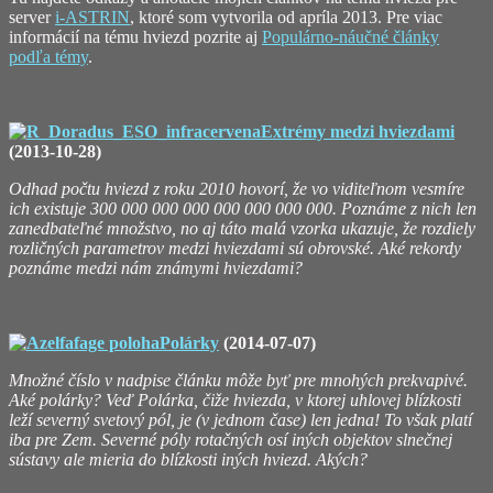
server
i-ASTRIN
, ktoré som vytvorila od apríla 2013. Pre viac
informácií na tému hviezd pozrite aj
Populárno-náučné články
podľa témy
.
Extrémy medzi hviezdami
(2013-10-28)
Odhad počtu hviezd z roku 2010 hovorí, že vo viditeľnom vesmíre
ich existuje 300 000 000 000 000 000 000 000. Poznáme z nich len
zanedbateľné množstvo, no aj táto malá vzorka ukazuje, že rozdiely
rozličných parametrov medzi hviezdami sú obrovské. Aké rekordy
poznáme medzi nám známymi hviezdami?
Polárky
(2014-07-07)
Množné číslo v nadpise článku môže byť pre mnohých prekvapivé.
Aké polárky? Veď Polárka, čiže hviezda, v ktorej uhlovej blízkosti
leží severný svetový pól, je (v jednom čase) len jedna! To však platí
iba pre Zem. Severné póly rotačných osí iných objektov slnečnej
sústavy ale mieria do blízkosti iných hviezd. Akých?