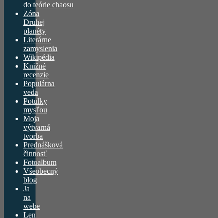
do teórie chaosu
Zóna
Druhej
planéty
Literárne
zamyslenia
Wikipédia
Knižné
recenzie
Populárna
veda
Potulky
mysľou
Moja
výtvarná
tvorba
Prednášková
činnosť
Fotoalbum
Všeobecný
blog
Ja
na
webe
Len