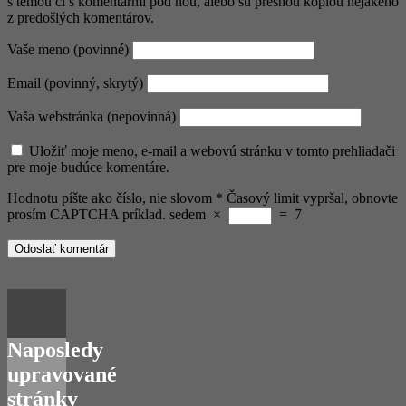
s témou či s komentármi pod ňou, alebo sú presnou kópiou nejakého
z predošlých komentárov.
Vaše meno (povinné)
Email (povinný, skrytý)
Vaša webstránka (nepovinná)
Uložiť moje meno, e-mail a webovú stránku v tomto prehliadači
pre moje budúce komentáre.
Hodnotu píšte ako číslo, nie slovom
*
Časový limit vypršal, obnovte
prosím CAPTCHA príklad.
sedem
×
=
7
Naposledy
upravované
stránky