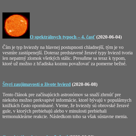
O spektrálnych typoch – 4. časť
(2020-06-04)
Čím je typ hviezdy na hlavnej postupnosti chladnejší, tým je vo
vesmíre zastúpenejší. Doteraz predstavené žeravé typy hviezd tvoria
len nepatrný zlomok všetkých stálic. Presuňme sa teraz k typom,
ktoré už možno z hľadiska kozmu považovať za pomerne bežné.
Štyri zaujímavostí o živote hviezd
(2020-06-08)
Tento článok pre začínajúcich astronómov sa snaží zhrnúť pre
niekoho možno prekvapivé informácie, ktoré bývajú v populárnych
knižkách často opomínané. Vieme, že hviezdy sú obrovské žeravé
gule, v ktorých prebiehajú alebo v minulosti prebiehali
termonukleárne reakcie. Následkom toho sa však sústavne menia.