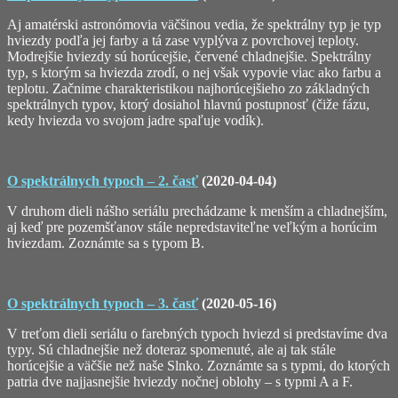
Aj amatérski astronómovia väčšinou vedia, že spektrálny typ je typ
hviezdy podľa jej farby a tá zase vyplýva z povrchovej teploty.
Modrejšie hviezdy sú horúcejšie, červené chladnejšie. Spektrálny
typ, s ktorým sa hviezda zrodí, o nej však vypovie viac ako farbu a
teplotu. Začnime charakteristikou najhorúcejšieho zo základných
spektrálnych typov, ktorý dosiahol hlavnú postupnosť (čiže fázu,
kedy hviezda vo svojom jadre spaľuje vodík).
O spektrálnych typoch – 2. časť
(2020-04-04)
V druhom dieli nášho seriálu prechádzame k menším a chladnejším,
aj keď pre pozemšťanov stále nepredstaviteľne veľkým a horúcim
hviezdam. Zoznámte sa s typom B.
O spektrálnych typoch – 3. časť
(2020-05-16)
V treťom dieli seriálu o farebných typoch hviezd si predstavíme dva
typy. Sú chladnejšie než doteraz spomenuté, ale aj tak stále
horúcejšie a väčšie než naše Slnko. Zoznámte sa s typmi, do ktorých
patria dve najjasnejšie hviezdy nočnej oblohy – s typmi A a F.