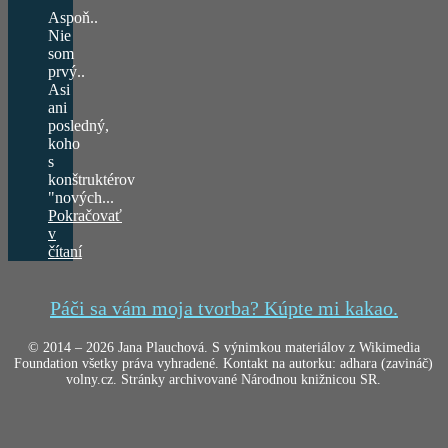
Aspoň..
Nie
som
prvý..
Asi
ani
posledný,
koho
s
konštruktérov
"nových...
Pokračovať
v
čítaní
Páči sa vám moja tvorba? Kúpte mi kakao.
© 2014 – 2026 Jana Plauchová. S výnimkou materiálov z Wikimedia
Foundation všetky práva vyhradené. Kontakt na autorku: adhara (zavináč)
volny.cz. Stránky archivované Národnou knižnicou SR.