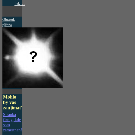
tak…
Obrázok
týždňa
Mohlo
by vás
zaujímať
Stránka
firmy, kde
som
zamestnaná