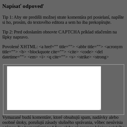
Napísať odpoveď
Tip 1: Aby ste predišli možnej strate komentára pri posielaní, napíšte
si ho, prosím, do textového editora a sem ho iba prekopírujte.
Tip 2: Pred odoslaním obnovte CAPTCHA príklad stlačením na
šípky napravo.
Povolené XHTML: <a href="" title=""> <abbr title=""> <acronym
title=""> <b> <blockquote cite=""> <cite> <code> <del
datetime=""> <em> <i> <q cite=""> <s> <strike> <strong>
Vymazané budú komentáre, ktoré obsahujú spam, nadávky alebo
osobné útoky, porušujú zásady slušného správania, vôbec nesúvisia