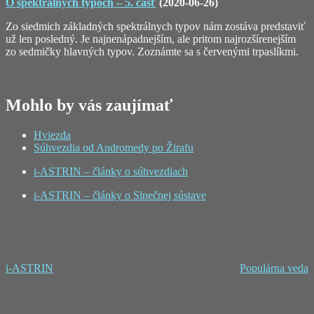
O spektrálnych typoch – 5. časť
(2020-06-26)
Zo siedmich základných spektrálnych typov nám zostáva predstaviť
už len posledný. Je najnenápadnejším, ale pritom najrozšírenejším
zo sedmičky hlavných typov. Zoznámte sa s červenými trpaslíkmi.
Mohlo by vás zaujímať
Hviezda
Súhvezdia od Andromedy po Žirafu
i-ASTRIN – články o súhvezdiach
i-ASTRIN – články o Slnečnej sústave
i-ASTRIN
Populárna veda