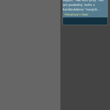
Aspoň.. Nie som prvý.. Asi
ani posledný, koho s
konštruktérov "nových...
Pokračovať v čítaní