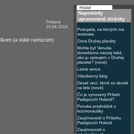
Naposledy
upravované stránky
Pridané
10.04.2019
Podujatia, na ktorých ma
stretnete
ľkom (a stále rastúcom)
Zóna Druhej planéty
Mohla byť Venuša
donedávna naozaj taká,
ako ju opisujem v Druhej
planéte? (nové)
Letné vence
Všeobecný blog
Desať vecí, ktoré sú skvelé
na lete (nové)
Čo je vynovený Príbeh
Padajúcich Hviezd?
Ponuka prednášok z
kozmonautiky
Zaujímavosti o Príbehu
Padajúcich Hviezd
Zaujímavosti o