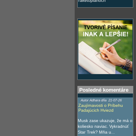
raketoplánoch
Posledné komentáre
Autor Adhara dňa
21-07-26
Zaujímavosti o Príbehu
Padajúcich Hviezd
Musk zase ukazuje, že má o
koliesko naviac. Vykradnúť
Star Trek? Mňa u...