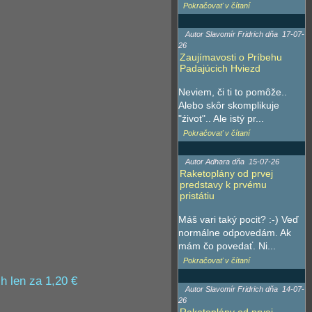
Pokračovať v čítaní
Autor Slavomír Fridrich dňa
17-07-
26
Zaujímavosti o Príbehu
Padajúcich Hviezd
Neviem, či ti to pomôže..
Alebo skôr skomplikuje
"źivot".. Ale istý pr...
Pokračovať v čítaní
Autor Adhara dňa
15-07-26
Raketoplány od prvej
predstavy k prvému
pristátiu
Máš vari taký pocit? :-) Veď
normálne odpovedám. Ak
mám čo povedať. Ni...
Pokračovať v čítaní
h len za 1,20 €
Autor Slavomír Fridrich dňa
14-07-
26