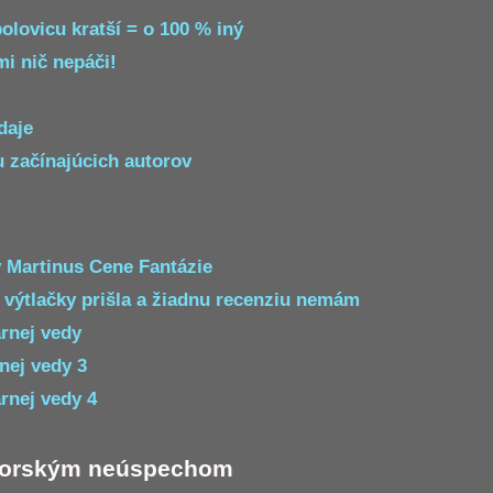
polovicu kratší = o 100 % iný
mi nič nepáči!
daje
u začínajúcich autorov
 Martinus Cene Fantázie
 výtlačky prišla a žiadnu recenziu nemám
árnej vedy
nej vedy 3
rnej vedy 4
utorským neúspechom